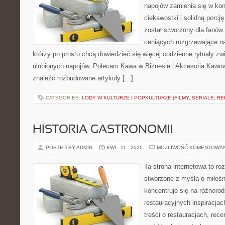
napojów zamienia się w konk
ciekawostki i solidną porcj
został stworzony dla fanów 
ceniących rozgrzewające na
którzy po prostu chcą dowiedzieć się więcej codzienne rytuały z
ulubionych napojów. Polecam Kawa w Biznesie i Akcesoria Kawo
znaleźć rozbudowane artykuły […]
CATEGORIES:
LODY W KULTURZE I POPKULTURZE (FILMY, SERIALE, R
HISTORIA GASTRONOMII
POSTED BY ADMIN
KWI - 11 - 2026
MOŻLIWOŚĆ KOMENTOWA
Ta strona internetowa to r
stworzone z myślą o miłośni
koncentruje się na różnoro
restauracyjnych inspiracja
treści o restauracjach, rece