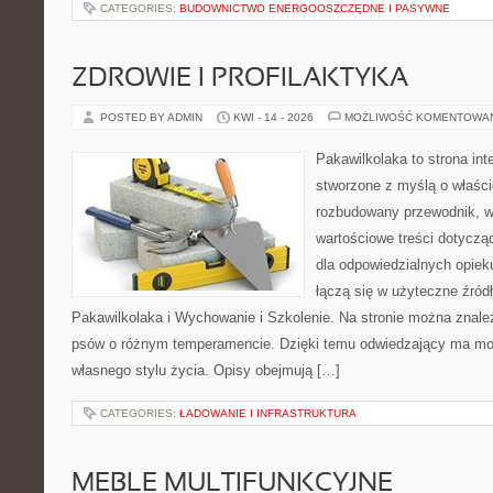
CATEGORIES:
BUDOWNICTWO ENERGOOSZCZĘDNE I PASYWNE
ZDROWIE I PROFILAKTYKA
POSTED BY ADMIN
KWI - 14 - 2026
MOŻLIWOŚĆ KOMENTOWA
Pakawilkolaka to strona int
stworzone z myślą o właścic
rozbudowany przewodnik, w
wartościowe treści dotyczą
dla odpowiedzialnych opiek
łączą się w użyteczne źródł
Pakawilkolaka i Wychowanie i Szkolenie. Na stronie można znale
psów o różnym temperamencie. Dzięki temu odwiedzający ma m
własnego stylu życia. Opisy obejmują […]
CATEGORIES:
ŁADOWANIE I INFRASTRUKTURA
MEBLE MULTIFUNKCYJNE