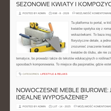
SEZONOWE KWIATY I KOMPOZYC
POSTED BY ADMIN
KWI - 8 - 2026
MOŻLIWOŚĆ KOMENTOWAN
Ta platforma to portal, w k
kwiatów spotyka się z rom
wskazówkami. To baza inspir
florystyczne detale, a jedn
zrozumieć znaczenie kwiató
kwiatów do ślubu, ale nie z
tematyce, bo prowadzi także do tekstów edukacyjnych o roślinach
sposobach komponowania. To miejsce dla pasjonatów, gdzie estet
CATEGORIES:
LIFESTYLE & RELAKS
NOWOCZESNE MEBLE BIUROWE: 
IDEALNE WYPOSAŻENIE?
POSTED BY ADMIN
LUT - 14 - 2025
MOŻLIWOŚĆ KOMENTOWA