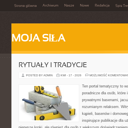
Archiwum
Nasze
Nowe
Redakcja
Strona główna
Spis Tre
MOJA SIŁA
RYTUAŁY I TRADYCJE
POSTED BY ADMIN
KWI - 17 - 2026
MOŻLIWOŚĆ KOMENTOWA
Ten portal tematyczny to w
poradnicze dla osób, które 
prywatnymi basenami, jacu
rozumianym relaksem. Witry
kąpieli, basenów i domowe
inspirujące publikacje dla 
pierwsze kroki, ale również dla osób z większym doświadczeniem