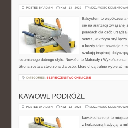
POSTED BY ADMIN
KWI - 13 - 2026
MOŻLIWOŚĆ KOMENTOWA
Italsystem to współczesna w
się na aranżacji związanej
poradach dla osób urządzaj
serwis, w którym styl łącz
a każdy tekst powstaje z m
szukają inspiracji dotyczący
rozumianego dobrego stylu. Nowości to Materiały i Wykończenia i
Strona została stworzona dla osób, które chcą trafnie wybierać m
CATEGORIES:
BEZPIECZEŃSTWO CHEMICZNE
KAWOWE PODRÓŻE
POSTED BY ADMIN
KWI - 12 - 2026
MOŻLIWOŚĆ KOMENTOWA
kawakochanie.pl to miejsce
z herbacianą tradycją, a m