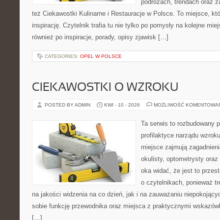
podróżach, trendach oraz z
też Ciekawostki Kulinarne i Restauracje w Polsce. To miejsce, kt
inspirację. Czytelnik trafia tu nie tylko po pomysły na kolejne mie
również po inspiracje, porady, opisy zjawisk […]
CATEGORIES:
OPEL W POLSCE
CIEKAWOSTKI O WZROKU
POSTED BY ADMIN
KWI - 10 - 2026
MOŻLIWOŚĆ KOMENTOWA
Ta serwis to rozbudowany p
profilaktyce narządu wzroku
miejsce zajmują zagadnieni
okulisty, optometrysty oraz
oka widać, że jest to prze
o czytelnikach, ponieważ tr
na jakości widzenia na co dzień, jak i na zauważaniu niepokojąc
sobie funkcję przewodnika oraz miejsca z praktycznymi wskazówk
[…]