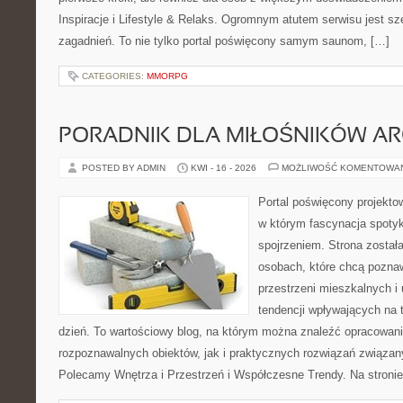
Inspiracje i Lifestyle & Relaks. Ogromnym atutem serwisu jest s
zagadnień. To nie tylko portal poświęcony samym saunom, […]
CATEGORIES:
MMORPG
PORADNIK DLA MIŁOŚNIKÓW AR
POSTED BY ADMIN
KWI - 16 - 2026
MOŻLIWOŚĆ KOMENTOWA
Portal poświęcony projektow
w którym fascynacja spoty
spojrzeniem. Strona został
osobach, które chcą poznaw
przestrzeni mieszkalnych i
tendencji wpływających na 
dzień. To wartościowy blog, na którym można znaleźć opracowan
rozpoznawalnych obiektów, jak i praktycznych rozwiązań związa
Polecamy Wnętrza i Przestrzeń i Współczesne Trendy. Na stroni