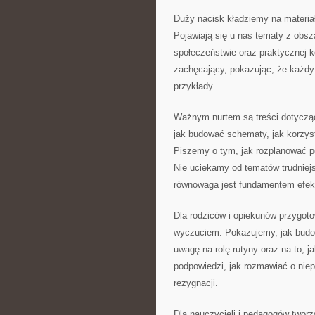
Duży nacisk kładziemy na materiał
Pojawiają się u nas tematy z obszar
społeczeństwie oraz praktycznej 
zachęcający, pokazując, że każdy 
przykłady.
Ważnym nurtem są treści dotycząc
jak budować schematy, jak korzys
Piszemy o tym, jak rozplanować p
Nie uciekamy od tematów trudniejs
równowaga jest fundamentem efek
Dla rodziców i opiekunów przygoto
wyczuciem. Pokazujemy, jak budo
uwagę na rolę rutyny oraz na to, 
podpowiedzi, jak rozmawiać o nie
rezygnacji.
Dla nauczycieli i pedagogów twor