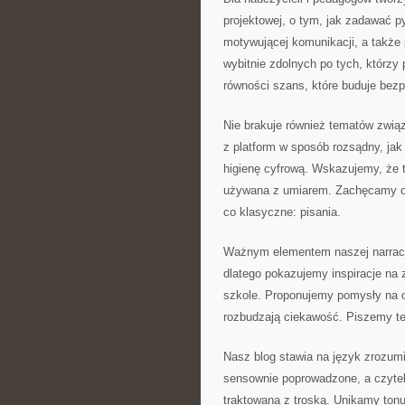
projektowej, o tym, jak zadawać py
motywującej komunikacji, a także
wybitnie zdolnych po tych, którzy
równości szans, które buduje bezp
Nie brakuje również tematów zwią
z platform w sposób rozsądny, jak 
higienę cyfrową. Wskazujemy, że t
używana z umiarem. Zachęcamy do 
co klasyczne: pisania.
Ważnym elementem naszej narracji
dlatego pokazujemy inspiracje na
szkole. Proponujemy pomysły na ob
rozbudzają ciekawość. Piszemy te
Nasz blog stawia na język zrozumia
sensownie poprowadzone, a czyteln
traktowana z troską. Unikamy ton