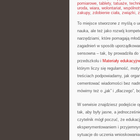
pomiarowe
,
tablety
,
tatuaże
,
techn
uroda
,
wiara
,
wolontariat
,
wspólnot
zakupy
,
zdobienie ciała
,
związki
,
z
To miejsce stworzone z myślą o uc
nauka, ale też jako rozwój kompet
narzędziami, które pomagają młod
zagadnień w sposób uporządkowany
sensowna – tak, by prowadziła do 
przedszkolu i
Materiały edukacyjn
którym liczy się regularność, mot
treściach podpowiadamy, jak organi
cementować wiadomości bez nadmie
mówimy też o „jak” i „dlaczego”, 
W serwisie znajdziesz podejście 
tak, aby były jasne, a jednocześn
czytelnik mógł poczuć, że edukac
eksperymentowaniem i przyjemnym
sytuacje do uczenia wnioskowania