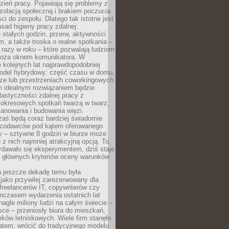
ień pracy. Pojawiają się problemy z
zolacją społeczną i brakiem poczucia
ci do zespołu. Dlatego tak istotne jest
sad higieny pracy zdalnej:
stałych godzin, przerw, aktywności
, a także troska o realne spotkania –
 razy w roku – które pozwalają ludziom
poza oknem komunikatora. W
 kolejnych lat najprawdopodobniej
 model hybrydowy: część czasu w domu,
ze lub przestrzeniach coworkingowych.
rm idealnym rozwiązaniem będzie
lastyczności zdalnej pracy z
 okresowych spotkań twarzą w twarz,
anowania i budowania więzi.
zaś będą coraz bardziej świadomie
acodawców pod kątem oferowanego
y – sztywne 8 godzin w biurze może
u z nich najmniej atrakcyjną opcją. To,
ydawało się eksperymentem, dziś staje
z głównych kryteriów oceny warunków
a jeszcze dekadę temu była
jako przywilej zarezerwowany dla
 freelancerów IT, copywriterów czy
mczasem wydarzenia ostatnich lat
 nagle miliony ludzi na całym świecie –
ce – przeniosły biura do mieszkań,
ków letniskowych. Wiele firm stanęło
atem: wrócić do tradycyjnego modelu