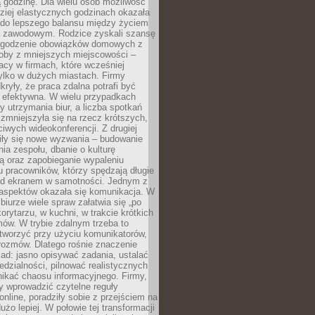
 godzinę. Dla wielu osób możliwość
ziej elastycznych godzinach okazała
 do lepszego balansu między życiem
 zawodowym. Rodzice zyskali szansę
ogodzenie obowiązków domowych z
soby z mniejszych miejscowości –
acy w firmach, które wcześniej
tylko w dużych miastach. Firmy
kryły, że praca zdalna potrafi być
 efektywna. W wielu przypadkach
y utrzymania biur, a liczba spotkań
 zmniejszyła się na rzecz krótszych,
ściwych wideokonferencji. Z drugiej
iły się nowe wyzwania – budowanie
a zespołu, dbanie o kulturę
ą oraz zapobieganie wypaleniu
pracowników, którzy spędzają długie
ed ekranem w samotności. Jednym z
aspektów okazała się komunikacja. W
biurze wiele spraw załatwia się „po
korytarzu, w kuchni, w trakcie krótkich
ów. W trybie zdalnym trzeba to
tworzyć przy użyciu komunikatorów,
orozmów. Dlatego rośnie znaczenie
ad: jasno opisywać zadania, ustalać
dzialności, pilnować realistycznych
nikać chaosu informacyjnego. Firmy,
iły wprowadzić czytelne reguły
online, poradziły sobie z przejściem na
użo lepiej. W połowie tej transformacji