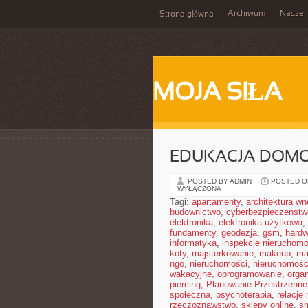
Archiwum
Nasze
Strona główna
MOJA SIŁA
EDUKACJA DOMO
POSTED BY ADMIN
POSTED ON
WYŁĄCZONA
Tagi:
apartamenty
,
architektura wn
budownictwo
,
cyberbezpieczenstw
elektronika
,
elektronika użytkowa
,
fundamenty
,
geodezja
,
gsm
,
hardw
informatyka
,
inspekcje nieruchomo
koty
,
majsterkowanie
,
makeup
,
ma
ngo
,
nieruchomości
,
nieruchomośc
wakacyjne
,
oprogramowanie
,
orga
piercing
,
Planowanie Przestrzenne
społeczna
,
psychoterapia
,
relacje
rzeczoznawstwo
,
sklepy online
,
sm