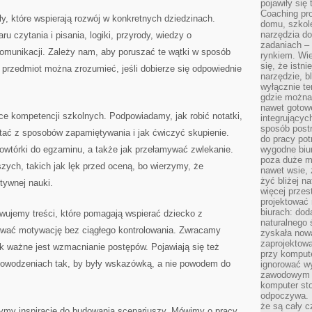
pojawiły się
Coaching pr
y, które wspierają rozwój w konkretnych dziedzinach.
domu, szkole
narzędzia d
u czytania i pisania, logiki, przyrody, wiedzy o
zadaniach –
komunikacji. Zależy nam, aby poruszać te wątki w sposób
rynkiem. Wie
się, że istn
przedmiot można zrozumieć, jeśli dobierze się odpowiednie
narzędzie, b
wyłącznie te
gdzie można 
nawet gotow
e kompetencji szkolnych. Podpowiadamy, jak robić notatki,
integrującyc
sposób post
tać z sposobów zapamiętywania i jak ćwiczyć skupienie.
do pracy potr
owtórki do egzaminu, a także jak przełamywać zwlekanie.
wygodne biur
poza duże m
zych, takich jak lęk przed oceną, bo wierzymy, że
nawet wsie, 
żyć bliżej n
tywnej nauki.
więcej przes
projektować
biurach: dod
wujemy treści, które pomagają wspierać dziecko z
naturalnego
wać motywację bez ciągłego kontrolowania. Zwracamy
zyskała nową
zaprojektowa
jak ważne jest wzmacnianie postępów. Pojawiają się też
przy komput
powodzeniach tak, by były wskazówką, a nie powodem do
ignorować w
zawodowym a
komputer st
odpoczywa. 
że są cały c
zymy inspiracje do budowania scenariuszy. Mówimy o pracy