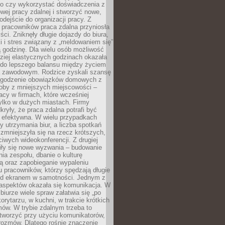
go czy wykorzystać doświadczenia z
ej pracy zdalnej i stworzyć nowe,
dejście do organizacji pracy. Z
 pracowników praca zdalna przyniosła
ści. Zniknęły długie dojazdy do biura,
i i stres związany z „meldowaniem się”
 godzinę. Dla wielu osób możliwość
ziej elastycznych godzinach okazała
 do lepszego balansu między życiem
 zawodowym. Rodzice zyskali szansę
ogodzenie obowiązków domowych z
soby z mniejszych miejscowości –
acy w firmach, które wcześniej
tylko w dużych miastach. Firmy
kryły, że praca zdalna potrafi być
 efektywna. W wielu przypadkach
y utrzymania biur, a liczba spotkań
 zmniejszyła się na rzecz krótszych,
ściwych wideokonferencji. Z drugiej
iły się nowe wyzwania – budowanie
a zespołu, dbanie o kulturę
ą oraz zapobieganie wypaleniu
pracowników, którzy spędzają długie
ed ekranem w samotności. Jednym z
aspektów okazała się komunikacja. W
biurze wiele spraw załatwia się „po
korytarzu, w kuchni, w trakcie krótkich
ów. W trybie zdalnym trzeba to
tworzyć przy użyciu komunikatorów,
orozmów. Dlatego rośnie znaczenie