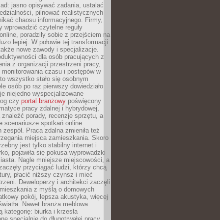
ad: jasno opisywać zadania, ustalać
dzialności, pilnować realistycznych
nikać chaosu informacyjnego. Firmy,
iły wprowadzić czytelne reguły
online, poradziły sobie z przejściem na
użo lepiej. W połowie tej transformacji
 także nowe zawody i specjalizacje.
oduktywności dla osób pracujących z
nia z organizacji przestrzeni pracy,
o monitorowania czasu i postępów w
 to wszystko stało się osobnym
le osób po raz pierwszy dowiedziało
ieje niejedno wyspecjalizowane
log czy
portal branżowy
poświęcony
matyce pracy zdalnej i hybrydowej,
znaleźć porady, recenzje sprzętu, a
e scenariusze spotkań online
h zespół. Praca zdalna zmieniła też
rzegania miejsca zamieszkania. Skoro
zebny jest tylko stabilny internet i
ko, pojawiła się pokusa wyprowadzki
iasta. Nagle mniejsze miejscowości, a
zaczęły przyciągać ludzi, którzy chcą
atury, płacić niższy czynsz i mieć
trzeni. Deweloperzy i architekci zaczęli
 mieszkania z myślą o domowych
atkowy pokój, lepsza akustyka, więcej
 światła. Nawet branża meblowa
 kategorię: biurka i krzesła
ne specjalnie do długotrwałej pracy