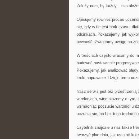
Zależy nam, by każdy – niezależn
Opisujemy również proces uczenia
się, gdy w tle jest brak czasu, dl
odcinkach. Pokazujemy, jak wyko
pewność. Zwracamy uwagę na znac
W treściach często wracamy do my
budować nastawienie progresywne, 
Pokazujemy, jak analizować błędy:
kroki naprawcze. Dzięki temu ucze
Nasz serwis jest też przestrzenią
w relacjach, więc piszemy o tym, 
wzmacniać poczucie wartości u dzi
uczenia się, bo bez tego trudno o
Czytelnik znajdzie u nas także tre
tworzyć plan dnia, jak ustalać kol