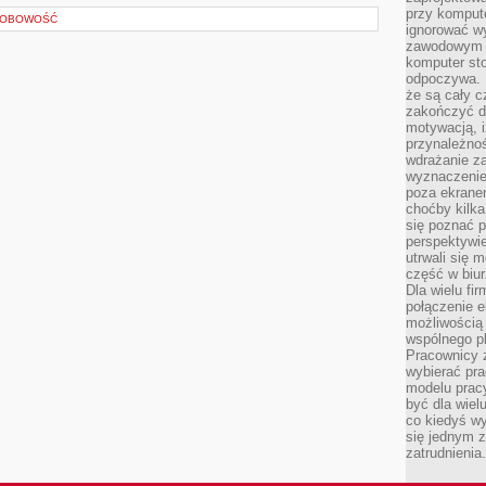
przy komput
SOBOWOŚĆ
ignorować w
zawodowym a
komputer st
odpoczywa. 
że są cały c
zakończyć dz
motywacją, i
przynależnoś
wdrażanie za
wyznaczenie 
poza ekranem
choćby kilka
się poznać 
perspektywie
utrwali się
część w biur
Dla wielu fi
połączenie e
możliwością
wspólnego pl
Pracownicy 
wybierać pr
modelu prac
być dla wiel
co kiedyś w
się jednym 
zatrudnienia.