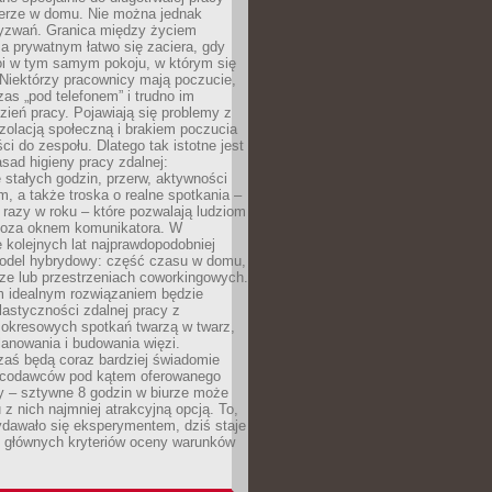
erze w domu. Nie można jednak
yzwań. Granica między życiem
 prywatnym łatwo się zaciera, gdy
oi w tym samym pokoju, w którym się
Niektórzy pracownicy mają poczucie,
zas „pod telefonem” i trudno im
ień pracy. Pojawiają się problemy z
zolacją społeczną i brakiem poczucia
ci do zespołu. Dlatego tak istotne jest
sad higieny pracy zdalnej:
stałych godzin, przerw, aktywności
, a także troska o realne spotkania –
 razy w roku – które pozwalają ludziom
poza oknem komunikatora. W
 kolejnych lat najprawdopodobniej
 model hybrydowy: część czasu w domu,
ze lub przestrzeniach coworkingowych.
rm idealnym rozwiązaniem będzie
lastyczności zdalnej pracy z
 okresowych spotkań twarzą w twarz,
anowania i budowania więzi.
zaś będą coraz bardziej świadomie
acodawców pod kątem oferowanego
y – sztywne 8 godzin w biurze może
u z nich najmniej atrakcyjną opcją. To,
ydawało się eksperymentem, dziś staje
z głównych kryteriów oceny warunków