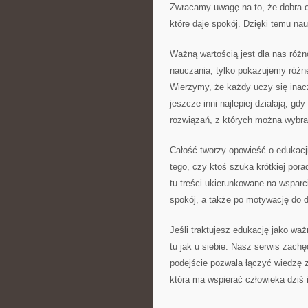
Zwracamy uwagę na to, że dobra or
które daje spokój. Dzięki temu nau
Ważną wartością jest dla nas róż
nauczania, tylko pokazujemy różne
Wierzymy, że każdy uczy się inacze
jeszcze inni najlepiej działają, 
rozwiązań, z których można wybrać
Całość tworzy opowieść o edukacji
tego, czy ktoś szuka krótkiej por
tu treści ukierunkowane na wsparc
spokój, a także po motywację do d
Jeśli traktujesz edukację jako waż
tu jak u siebie. Nasz serwis zach
podejście pozwala łączyć wiedzę z
która ma wspierać człowieka dziś i