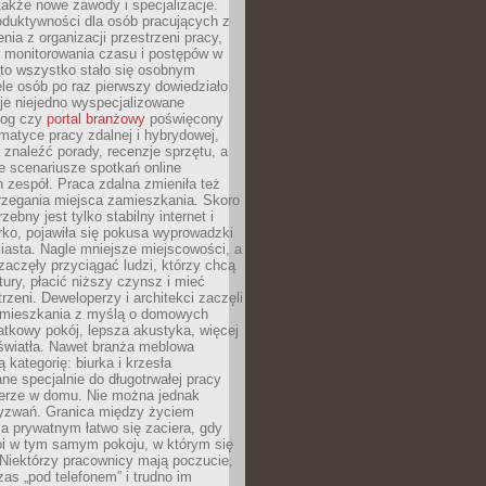
 także nowe zawody i specjalizacje.
oduktywności dla osób pracujących z
nia z organizacji przestrzeni pracy,
o monitorowania czasu i postępów w
 to wszystko stało się osobnym
le osób po raz pierwszy dowiedziało
ieje niejedno wyspecjalizowane
log czy
portal branżowy
poświęcony
matyce pracy zdalnej i hybrydowej,
znaleźć porady, recenzje sprzętu, a
e scenariusze spotkań online
h zespół. Praca zdalna zmieniła też
rzegania miejsca zamieszkania. Skoro
zebny jest tylko stabilny internet i
ko, pojawiła się pokusa wyprowadzki
iasta. Nagle mniejsze miejscowości, a
zaczęły przyciągać ludzi, którzy chcą
atury, płacić niższy czynsz i mieć
trzeni. Deweloperzy i architekci zaczęli
 mieszkania z myślą o domowych
atkowy pokój, lepsza akustyka, więcej
 światła. Nawet branża meblowa
 kategorię: biurka i krzesła
ne specjalnie do długotrwałej pracy
erze w domu. Nie można jednak
yzwań. Granica między życiem
 prywatnym łatwo się zaciera, gdy
oi w tym samym pokoju, w którym się
Niektórzy pracownicy mają poczucie,
zas „pod telefonem” i trudno im