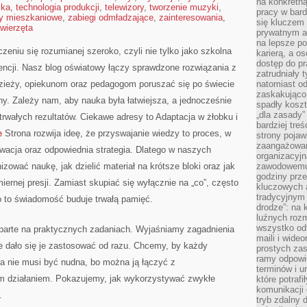
na konkretną
ika
,
technologia produkcji
,
telewizory
,
tworzenie muzyki
,
pracy w bard
y mieszkaniowe
,
zabiegi odmładzające
,
zainteresowania
,
się kluczem
wierzęta
prywatnym a
na lepsze p
zeniu się rozumianej szeroko, czyli nie tylko jako szkolna
karierą, a o
dostęp do pr
encji. Nasz blog oświatowy łączy sprawdzone rozwiązania z
zatrudniały 
zieży, opiekunom oraz pedagogom poruszać się po świecie
natomiast od
zaskakująco
. Zależy nam, aby nauka była łatwiejsza, a jednocześnie
spadły koszt
„dla zasady”
trwałych rezultatów. Ciekawe adresy to Adaptacja w żłobku i
bardziej tre
e
Strona rozwija ideę, że przyswajanie wiedzy to proces, w
strony pojaw
zaangażowani
ywacja oraz odpowiednia strategia. Dlatego w naszych
organizacyjn
zować naukę, jak dzielić materiał na krótsze bloki oraz jak
zawodowemu 
godziny prz
rnej presji. Zamiast skupiać się wyłącznie na „co”, często
kluczowych 
tradycyjnym 
bo to świadomość buduje trwałą pamięć.
drodze”: na 
luźnych rozm
wszystko od
oparte na praktycznych zadaniach. Wyjaśniamy zagadnienia
maili i wide
ie dało się je zastosować od razu. Chcemy, by każdy
prostych zas
ramy odpowie
ja nie musi być nudna, bo można ją łączyć z
terminów i u
 działaniem. Pokazujemy, jak wykorzystywać zwykłe
które potraf
komunikacji 
.
tryb zdalny d