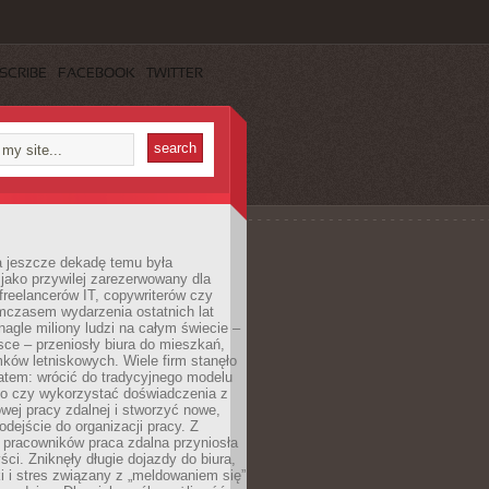
SCRIBE
FACEBOOK
TWITTER
a jeszcze dekadę temu była
jako przywilej zarezerwowany dla
 freelancerów IT, copywriterów czy
mczasem wydarzenia ostatnich lat
 nagle miliony ludzi na całym świecie –
ce – przeniosły biura do mieszkań,
ków letniskowych. Wiele firm stanęło
atem: wrócić do tradycyjnego modelu
go czy wykorzystać doświadczenia z
ej pracy zdalnej i stworzyć nowe,
dejście do organizacji pracy. Z
 pracowników praca zdalna przyniosła
ści. Zniknęły długie dojazdy do biura,
i i stres związany z „meldowaniem się”