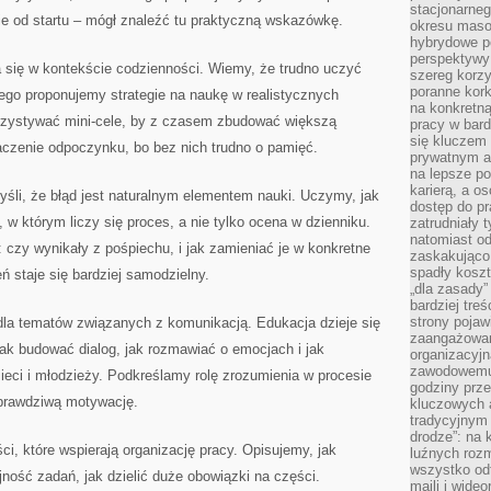
stacjonarne
ie od startu – mógł znaleźć tu praktyczną wskazówkę.
okresu masow
hybrydowe po
perspektywy
 się w kontekście codzienności. Wiemy, że trudno uczyć
szereg korzy
poranne kork
atego proponujemy strategie na naukę w realistycznych
na konkretną
rzystywać mini-cele, by z czasem zbudować większą
pracy w bard
się kluczem
zenie odpoczynku, bo bez nich trudno o pamięć.
prywatnym a
na lepsze p
karierą, a o
śli, że błąd jest naturalnym elementem nauki. Uczymy, jak
dostęp do pr
w którym liczy się proces, a nie tylko ocena w dzienniku.
zatrudniały 
natomiast od
 czy wynikały z pośpiechu, i jak zamieniać je w konkretne
zaskakująco
spadły koszt
ń staje się bardziej samodzielny.
„dla zasady”
bardziej tre
strony pojaw
 dla tematów związanych z komunikacją. Edukacja dzieje się
zaangażowani
jak budować dialog, jak rozmawiać o emocjach i jak
organizacyjn
zawodowemu 
eci i młodzieży. Podkreślamy rolę zrozumienia w procesie
godziny prz
 prawdziwą motywację.
kluczowych 
tradycyjnym 
drodze”: na 
ści, które wspierają organizację pracy. Opisujemy, jak
luźnych rozm
wszystko od
ejność zadań, jak dzielić duże obowiązki na części.
maili i wide