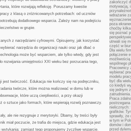
zakończyć dz
motywacją, i
tania, które rozwijają refleksję. Poruszamy kwestie
przynależnoś
 pracy z klasą o zróżnicowanych potrzebach: od uczniów
wdrażanie za
wyznaczenie 
 potrzebują dodatkowego wsparcia. Zależy nam na podejściu
poza ekranem
ieczeństwo w grupie.
choćby kilka
się poznać 
perspektywie
zanych z narzędziami cyfrowymi. Opisujemy, jak korzystać
utrwali się
część w biur
wybierać narzędzia do organizacji nauki oraz jak dbać o
Dla wielu fi
echnologia może być wsparciem, ale tylko wtedy, gdy jest
połączenie e
możliwością
rozwijania umiejętności XXI wieku bez porzucania tego,
wspólnego pl
Pracownicy 
wybierać pr
modelu prac
być dla wiel
 jest twórczość. Edukacja nie kończy się na podręczniku,
co kiedyś w
 zadania twórcze, które można realizować w domu lub w
się jednym 
zatrudnienia.
serwacje, które uczą cierpliwości, a przy okazji
Praca zdaln
ż o sztuce jako formach, które wspierają rozwój poznawczy.
postrzegana 
nielicznych:
grafików. Ty
ły, ale nie rezygnuje z merytoryki. Dbamy, by treści były
sprawiły, że
w tym w Pols
ik miał poczucie, że trafia do miejsca, gdzie edukacja jest
domów i dom
przed dylem
u wytykania; zamiast tego proponujemy życzliwe wsparcie.