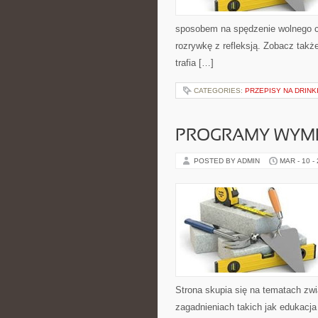
sposobem na spędzenie wolnego cz
rozrywkę z refleksją. Zobacz także
trafia […]
CATEGORIES:
PRZEPISY NA DRINK
PROGRAMY WYMI
POSTED BY ADMIN
MAR - 10 -
Strona skupia się na tematach zw
zagadnieniach takich jak edukacja