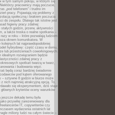
oi w tym samym pokoju, w którym się
Niektórzy pracownicy mają poczucie,
zas „pod telefonem” i trudno im
ień pracy. Pojawiają się problemy z
zolacją społeczną i brakiem poczucia
ci do zespołu. Dlatego tak istotne jest
sad higieny pracy zdalnej:
stałych godzin, przerw, aktywności
, a także troska o realne spotkania –
 razy w roku – które pozwalają ludziom
poza oknem komunikatora. W
 kolejnych lat najprawdopodobniej
 model hybrydowy: część czasu w domu,
ze lub przestrzeniach coworkingowych.
rm idealnym rozwiązaniem będzie
lastyczności zdalnej pracy z
 okresowych spotkań twarzą w twarz,
anowania i budowania więzi.
zaś będą coraz bardziej świadomie
acodawców pod kątem oferowanego
y – sztywne 8 godzin w biurze może
u z nich najmniej atrakcyjną opcją. To,
ydawało się eksperymentem, dziś staje
z głównych kryteriów oceny warunków
a jeszcze dekadę temu była
jako przywilej zarezerwowany dla
 freelancerów IT, copywriterów czy
mczasem wydarzenia ostatnich lat
 nagle miliony ludzi na całym świecie –