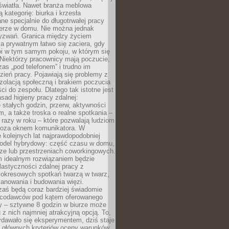
 światła. Nawet branża meblowa
 kategorię: biurka i krzesła
ne specjalnie do długotrwałej pracy
erze w domu. Nie można jednak
yzwań. Granica między życiem
 prywatnym łatwo się zaciera, gdy
oi w tym samym pokoju, w którym się
Niektórzy pracownicy mają poczucie,
zas „pod telefonem” i trudno im
ień pracy. Pojawiają się problemy z
zolacją społeczną i brakiem poczucia
ci do zespołu. Dlatego tak istotne jest
sad higieny pracy zdalnej:
stałych godzin, przerw, aktywności
, a także troska o realne spotkania –
 razy w roku – które pozwalają ludziom
poza oknem komunikatora. W
 kolejnych lat najprawdopodobniej
 model hybrydowy: część czasu w domu,
ze lub przestrzeniach coworkingowych.
rm idealnym rozwiązaniem będzie
lastyczności zdalnej pracy z
 okresowych spotkań twarzą w twarz,
anowania i budowania więzi.
zaś będą coraz bardziej świadomie
acodawców pod kątem oferowanego
y – sztywne 8 godzin w biurze może
u z nich najmniej atrakcyjną opcją. To,
ydawało się eksperymentem, dziś staje
z głównych kryteriów oceny warunków