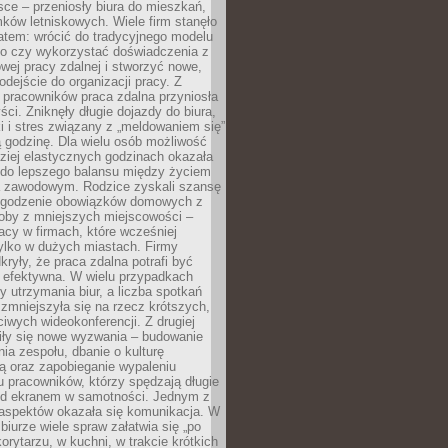
ce – przeniosły biura do mieszkań,
ków letniskowych. Wiele firm stanęło
atem: wrócić do tradycyjnego modelu
go czy wykorzystać doświadczenia z
ej pracy zdalnej i stworzyć nowe,
dejście do organizacji pracy. Z
 pracowników praca zdalna przyniosła
ści. Zniknęły długie dojazdy do biura,
i i stres związany z „meldowaniem się”
 godzinę. Dla wielu osób możliwość
ziej elastycznych godzinach okazała
 do lepszego balansu między życiem
 zawodowym. Rodzice zyskali szansę
ogodzenie obowiązków domowych z
soby z mniejszych miejscowości –
acy w firmach, które wcześniej
tylko w dużych miastach. Firmy
kryły, że praca zdalna potrafi być
 efektywna. W wielu przypadkach
y utrzymania biur, a liczba spotkań
 zmniejszyła się na rzecz krótszych,
ściwych wideokonferencji. Z drugiej
iły się nowe wyzwania – budowanie
a zespołu, dbanie o kulturę
ą oraz zapobieganie wypaleniu
pracowników, którzy spędzają długie
ed ekranem w samotności. Jednym z
aspektów okazała się komunikacja. W
biurze wiele spraw załatwia się „po
korytarzu, w kuchni, w trakcie krótkich