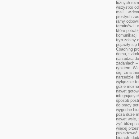
luźnych rozm
wszystko od
maili i wide
prostych zas
ramy odpowie
terminów i u
które potraf
komunikacji 
tryb zdalny d
pojawiły się
Coaching pr
domu, szkole
narzędzia d
zadaniach –
rynkiem. Wie
się, że istn
narzędzie, b
wyłącznie te
gdzie można 
nawet gotow
integrującyc
sposób post
do pracy potr
wygodne biur
poza duże m
nawet wsie, 
żyć bliżej n
więcej przes
projektować
biurach: dod