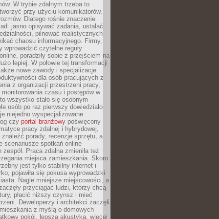
ów. W trybie zdalnym trzeba to
tworzyć przy użyciu komunikatorów,
orozmów. Dlatego rośnie znaczenie
ad: jasno opisywać zadania, ustalać
dzialności, pilnować realistycznych
nikać chaosu informacyjnego. Firmy,
iły wprowadzić czytelne reguły
online, poradziły sobie z przejściem na
użo lepiej. W połowie tej transformacji
 także nowe zawody i specjalizacje.
oduktywności dla osób pracujących z
nia z organizacji przestrzeni pracy,
o monitorowania czasu i postępów w
 to wszystko stało się osobnym
le osób po raz pierwszy dowiedziało
ieje niejedno wyspecjalizowane
log czy
portal branżowy
poświęcony
matyce pracy zdalnej i hybrydowej,
znaleźć porady, recenzje sprzętu, a
e scenariusze spotkań online
h zespół. Praca zdalna zmieniła też
rzegania miejsca zamieszkania. Skoro
zebny jest tylko stabilny internet i
ko, pojawiła się pokusa wyprowadzki
iasta. Nagle mniejsze miejscowości, a
zaczęły przyciągać ludzi, którzy chcą
atury, płacić niższy czynsz i mieć
trzeni. Deweloperzy i architekci zaczęli
 mieszkania z myślą o domowych
atkowy pokój, lepsza akustyka, więcej