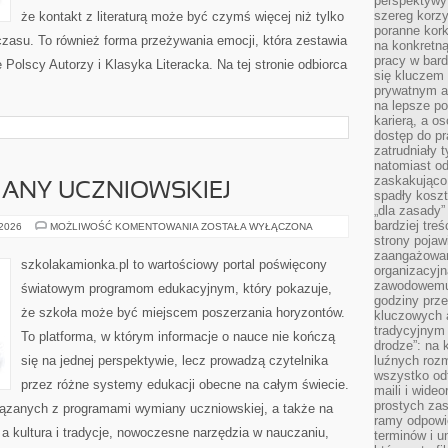
perspektywy
szereg korzy
że kontakt z literaturą może być czymś więcej niż tylko
poranne kork
asu. To również forma przeżywania emocji, która zestawia
na konkretną
pracy w bard
 Polscy Autorzy i Klasyka Literacka. Na tej stronie odbiorca
się kluczem
prywatnym a
na lepsze p
karierą, a o
I
dostęp do pr
zatrudniały 
natomiast od
zaskakująco
ANY UCZNIOWSKIEJ
spadły koszt
„dla zasady”
bardziej tre
PROGRAMY
 2026
MOŻLIWOŚĆ KOMENTOWANIA
ZOSTAŁA WYŁĄCZONA
WYMIANY
strony pojaw
UCZNIOWSKIEJ
zaangażowani
szkolakamionka.pl to wartościowy portal poświęcony
organizacyjn
zawodowemu 
światowym programom edukacyjnym, który pokazuje,
godziny prz
że szkoła może być miejscem poszerzania horyzontów.
kluczowych 
tradycyjnym 
To platforma, w którym informacje o nauce nie kończą
drodze”: na 
się na jednej perspektywie, lecz prowadzą czytelnika
luźnych rozm
wszystko od
przez różne systemy edukacji obecne na całym świecie.
maili i wide
prostych zas
iązanych z programami wymiany uczniowskiej, a także na
ramy odpowie
 a kultura i tradycje, nowoczesne narzędzia w nauczaniu,
terminów i u