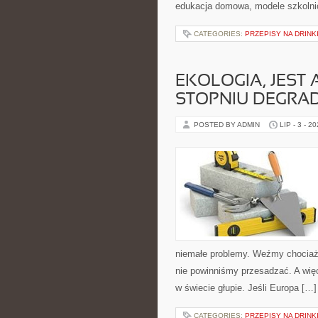
edukacja domowa, modele szkolni
CATEGORIES:
PRZEPISY NA DRINK
EKOLOGIA, JEST
STOPNIU DEGR
POSTED BY ADMIN
LIP - 3 - 2
niemałe problemy. Weźmy chociaż
nie powinniśmy przesadzać. A wię
w świecie głupie. Jeśli Europa […]
CATEGORIES:
PRZEPISY NA DRINK