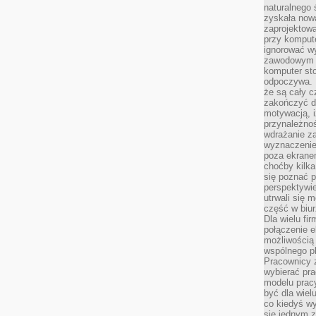
naturalnego
zyskała nową
zaprojektowa
przy komput
ignorować w
zawodowym a
komputer st
odpoczywa. 
że są cały c
zakończyć dz
motywacją, i
przynależnoś
wdrażanie za
wyznaczenie 
poza ekranem
choćby kilka
się poznać 
perspektywie
utrwali się
część w biur
Dla wielu fi
połączenie e
możliwością
wspólnego pl
Pracownicy 
wybierać pr
modelu prac
być dla wiel
co kiedyś w
się jednym 