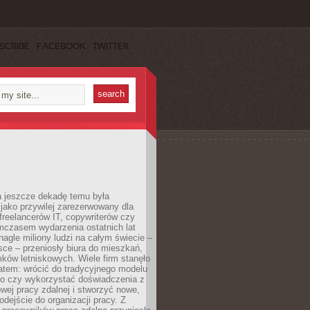
SCRIBE
FACEBOOK
TWITTER
a jeszcze dekadę temu była
jako przywilej zarezerwowany dla
 freelancerów IT, copywriterów czy
mczasem wydarzenia ostatnich lat
 nagle miliony ludzi na całym świecie –
ce – przeniosły biura do mieszkań,
ków letniskowych. Wiele firm stanęło
atem: wrócić do tradycyjnego modelu
go czy wykorzystać doświadczenia z
ej pracy zdalnej i stworzyć nowe,
dejście do organizacji pracy. Z