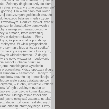
 pracowników praca zdalna przyniosła
ści. Zniknęły długie dojazdy do biura,
i i stres związany z „meldowaniem się”
 godzinę. Dla wielu osób możliwość
ziej elastycznych godzinach okazała
 do lepszego balansu między życiem
 zawodowym. Rodzice zyskali szansę
ogodzenie obowiązków domowych z
soby z mniejszych miejscowości –
acy w firmach, które wcześniej
tylko w dużych miastach. Firmy
kryły, że praca zdalna potrafi być
 efektywna. W wielu przypadkach
y utrzymania biur, a liczba spotkań
 zmniejszyła się na rzecz krótszych,
ściwych wideokonferencji. Z drugiej
iły się nowe wyzwania – budowanie
a zespołu, dbanie o kulturę
ą oraz zapobieganie wypaleniu
pracowników, którzy spędzają długie
ed ekranem w samotności. Jednym z
aspektów okazała się komunikacja. W
biurze wiele spraw załatwia się „po
korytarzu, w kuchni, w trakcie krótkich
ów. W trybie zdalnym trzeba to
tworzyć przy użyciu komunikatorów,
orozmów. Dlatego rośnie znaczenie
ad: jasno opisywać zadania, ustalać
dzialności, pilnować realistycznych
nikać chaosu informacyjnego. Firmy,