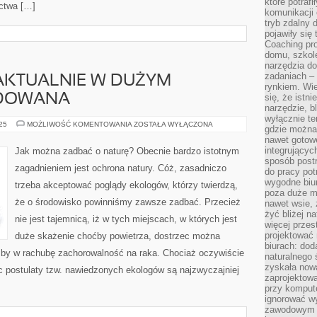
które potraf
ctwa […]
komunikacji 
tryb zdalny d
pojawiły się
I
Coaching pr
domu, szkole
narzędzia d
zadaniach –
 AKTUALNIE W DUŻYM
rynkiem. Wie
ADOWANA
się, że istn
narzędzie, b
wyłącznie te
EKOLOGIA,
025
MOŻLIWOŚĆ KOMENTOWANIA
ZOSTAŁA WYŁĄCZONA
gdzie można 
JEST
nawet gotow
AKTUALNIE
W
integrującyc
Jak można zadbać o naturę? Obecnie bardzo istotnym
DUŻYM
sposób post
STOPNIU
zagadnieniem jest ochrona natury. Cóż, zasadniczo
DEGRADOWANA
do pracy potr
wygodne biur
trzeba akceptować poglądy ekologów, którzy twierdzą,
poza duże m
że o środowisko powinniśmy zawsze zadbać. Przecież
nawet wsie, 
żyć bliżej n
nie jest tajemnicą, iż w tych miejscach, w których jest
więcej przes
projektować
duże skażenie choćby powietrza, dostrzec można
biurach: dod
by w rachubę zachorowalność na raka. Chociaż oczywiście
naturalnego
zyskała nową
c postulaty tzw. nawiedzonych ekologów są najzwyczajniej
zaprojektowa
przy komput
ignorować w
zawodowym a
I