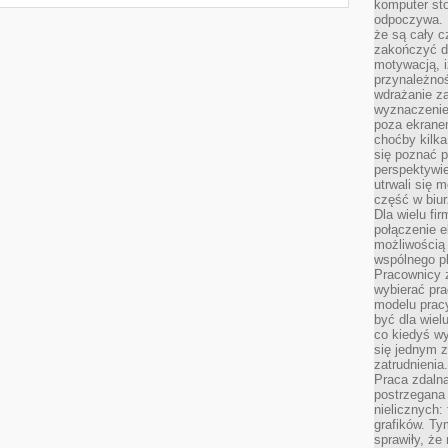
komputer st
odpoczywa. 
że są cały c
zakończyć dz
motywacją, i
przynależnoś
wdrażanie za
wyznaczenie 
poza ekranem
choćby kilka
się poznać 
perspektywie
utrwali się
część w biur
Dla wielu fi
połączenie e
możliwością
wspólnego pl
Pracownicy 
wybierać pr
modelu prac
być dla wiel
co kiedyś w
się jednym 
zatrudnienia.
Praca zdaln
postrzegana 
nielicznych:
grafików. Ty
sprawiły, że