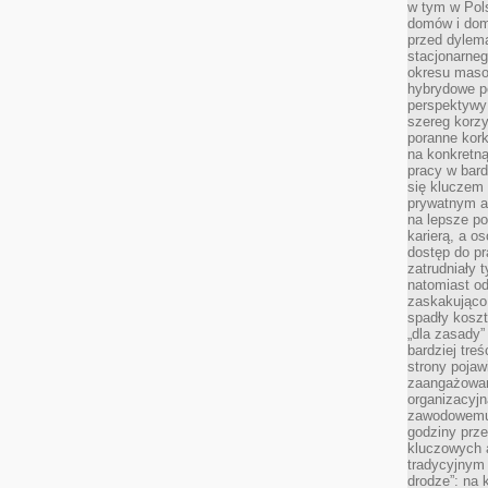
w tym w Pols
domów i dom
przed dylem
stacjonarne
okresu masow
hybrydowe po
perspektywy
szereg korzy
poranne kork
na konkretną
pracy w bard
się kluczem
prywatnym a
na lepsze p
karierą, a o
dostęp do pr
zatrudniały 
natomiast od
zaskakująco
spadły koszt
„dla zasady”
bardziej tre
strony pojaw
zaangażowani
organizacyjn
zawodowemu 
godziny prz
kluczowych 
tradycyjnym 
drodze”: na 