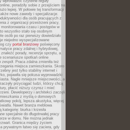
iły wprowadzić czytelne reguły
online, poradziły sobie z przejściem na
użo lepiej. W połowie tej transformacji
 także nowe zawody i specjalizacje.
oduktywności dla osób pracujących z
nia z organizacji przestrzeni pracy,
o monitorowania czasu i postępów w
 to wszystko stało się osobnym
le osób po raz pierwszy dowiedziało
ieje niejedno wyspecjalizowane
log czy
portal branżowy
poświęcony
matyce pracy zdalnej i hybrydowej,
znaleźć porady, recenzje sprzętu, a
e scenariusze spotkań online
h zespół. Praca zdalna zmieniła też
rzegania miejsca zamieszkania. Skoro
zebny jest tylko stabilny internet i
ko, pojawiła się pokusa wyprowadzki
iasta. Nagle mniejsze miejscowości, a
zaczęły przyciągać ludzi, którzy chcą
atury, płacić niższy czynsz i mieć
trzeni. Deweloperzy i architekci zaczęli
 mieszkania z myślą o domowych
atkowy pokój, lepsza akustyka, więcej
 światła. Nawet branża meblowa
 kategorię: biurka i krzesła
ne specjalnie do długotrwałej pracy
erze w domu. Nie można jednak
yzwań. Granica między życiem
 prywatnym łatwo się zaciera, gdy