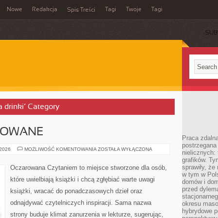
Nowe
Redakcja
Tagi
Twoje
Tagi
Spis Treści
SUB
a drinki’ Category
IZOWANE
Praca zdaln
postrzegana 
KSIĄŻKI
 2026
MOŻLIWOŚĆ KOMENTOWANIA
ZOSTAŁA WYŁĄCZONA
nielicznych:
EKRANIZOWANE
grafików. Ty
sprawiły, że
Oczarowana Czytaniem to miejsce stworzone dla osób,
w tym w Pols
które uwielbiają książki i chcą zgłębiać warte uwagi
domów i dom
przed dylem
książki, wracać do ponadczasowych dzieł oraz
stacjonarne
odnajdywać czytelniczych inspiracji. Sama nazwa
okresu masow
hybrydowe po
strony buduje klimat zanurzenia w lekturze, sugerując,