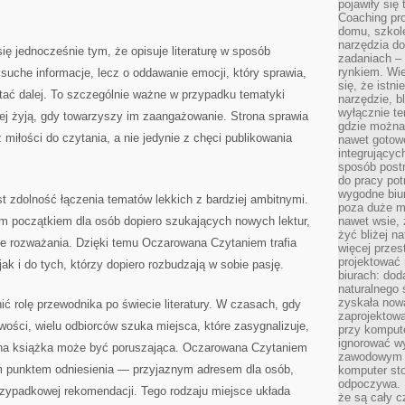
pojawiły się
Coaching pr
domu, szkole
narzędzia d
ę jednocześnie tym, że opisuje literaturę w sposób
zadaniach –
rynkiem. Wie
suche informacje, lecz o oddawanie emocji, który sprawia,
się, że istn
tać dalej. To szczególnie ważne w przypadku tematyki
narzędzie, b
wyłącznie te
piej żyją, gdy towarzyszy im zaangażowanie. Strona sprawia
gdzie można 
 miłości do czytania, a nie jedynie z chęci publikowania
nawet gotow
integrującyc
sposób post
do pracy potr
wygodne biur
st zdolność łączenia tematów lekkich z bardziej ambitnymi.
poza duże m
ym początkiem dla osób dopiero szukających nowych lektur,
nawet wsie, 
żyć bliżej n
ze rozważania. Dzięki temu Oczarowana Czytaniem trafia
więcej przes
projektować
ak i do tych, którzy dopiero rozbudzają w sobie pasję.
biurach: dod
naturalnego
zyskała nową
ić rolę przewodnika po świecie literatury. W czasach, gdy
zaprojektowa
nowości, wielu odbiorców szuka miejsca, które zasygnalizuje,
przy komput
ignorować w
dana książka może być poruszająca. Oczarowana Czytaniem
zawodowym a
im punktem odniesienia — przyjaznym adresem dla osób,
komputer st
odpoczywa. 
rzypadkowej rekomendacji. Tego rodzaju miejsce układa
że są cały c