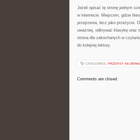
Jeżeli opisać tę stronę jednym s
w internecie. Miejscem, gdzie liter
przejrzenia, lecz jako przeżycie
uważniej, odkrywać klasykę oraz n
strona dla zakochanych w czytani
do kolejnej lektury.
CATEGORIES:
PRZEPISY NA DRINK
Comments are closed.