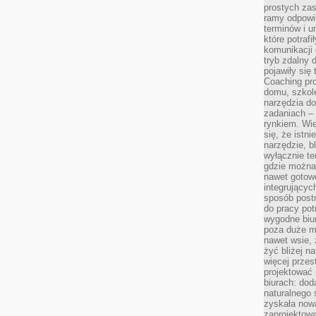
prostych zas
ramy odpowie
terminów i u
które potraf
komunikacji 
tryb zdalny d
pojawiły się
Coaching pr
domu, szkole
narzędzia d
zadaniach –
rynkiem. Wie
się, że istn
narzędzie, b
wyłącznie te
gdzie można 
nawet gotow
integrującyc
sposób post
do pracy potr
wygodne biur
poza duże m
nawet wsie, 
żyć bliżej n
więcej przes
projektować
biurach: dod
naturalnego
zyskała nową
zaprojektowa