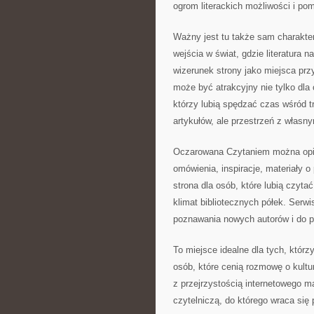
ogrom literackich możliwości i p
Ważny jest tu także sam charakte
wejścia w świat, gdzie literatura 
wizerunek strony jako miejsca prz
może być atrakcyjny nie tylko dla
którzy lubią spędzać czas wśród tr
artykułów, ale przestrzeń z własn
Oczarowana Czytaniem można opisa
omówienia, inspiracje, materiały o
strona dla osób, które lubią czyta
klimat bibliotecznych półek. Ser
poznawania nowych autorów i do pat
To miejsce idealne dla tych, którz
osób, które cenią rozmowę o kultu
z przejrzystością internetowego 
czytelniczą, do którego wraca się 