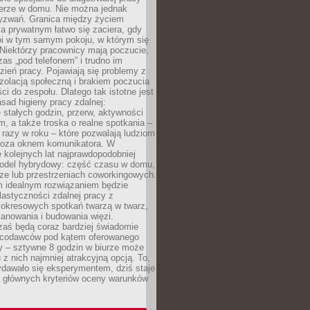
erze w domu. Nie można jednak
yzwań. Granica między życiem
 prywatnym łatwo się zaciera, gdy
oi w tym samym pokoju, w którym się
Niektórzy pracownicy mają poczucie,
zas „pod telefonem” i trudno im
ień pracy. Pojawiają się problemy z
zolacją społeczną i brakiem poczucia
ci do zespołu. Dlatego tak istotne jest
sad higieny pracy zdalnej:
stałych godzin, przerw, aktywności
, a także troska o realne spotkania –
 razy w roku – które pozwalają ludziom
poza oknem komunikatora. W
 kolejnych lat najprawdopodobniej
 model hybrydowy: część czasu w domu,
ze lub przestrzeniach coworkingowych.
rm idealnym rozwiązaniem będzie
lastyczności zdalnej pracy z
 okresowych spotkań twarzą w twarz,
anowania i budowania więzi.
zaś będą coraz bardziej świadomie
acodawców pod kątem oferowanego
y – sztywne 8 godzin w biurze może
u z nich najmniej atrakcyjną opcją. To,
ydawało się eksperymentem, dziś staje
z głównych kryteriów oceny warunków