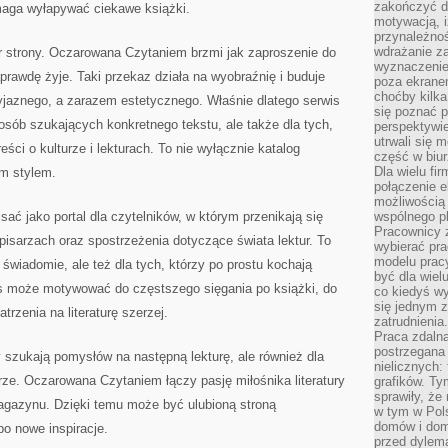
zakończyć dz
omaga wyłapywać ciekawe książki.
motywacją, i
przynależnoś
wdrażanie za
r strony. Oczarowana Czytaniem brzmi jak zaproszenie do
wyznaczenie 
naprawdę żyje. Taki przekaz działa na wyobraźnię i buduje
poza ekranem
choćby kilka
yjaznego, a zarazem estetycznego. Właśnie dlatego serwis
się poznać 
 osób szukających konkretnego tekstu, ale także dla tych,
perspektywie
utrwali się
eści o kulturze i lekturach. To nie wyłącznie katalog
część w biur
Dla wielu fi
ym stylem.
połączenie e
możliwością
ć jako portal dla czytelników, w którym przenikają się
wspólnego pl
Pracownicy 
 pisarzach oraz spostrzeżenia dotyczące świata lektur. To
wybierać pr
modelu prac
ć świadomie, ale też dla tych, którzy po prostu kochają
być dla wiel
wis może motywować do częstszego sięgania po książki, do
co kiedyś w
się jednym 
rzenia na literaturę szerzej.
zatrudnienia.
Praca zdaln
postrzegana 
y szukają pomysłów na następną lekturę, ale również dla
nielicznych:
rze. Oczarowana Czytaniem łączy pasję miłośnika literatury
grafików. Ty
sprawiły, że
magazynu. Dzięki temu może być ulubioną stroną
w tym w Pols
domów i dom
po nowe inspiracje.
przed dylem