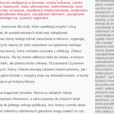
na konkretną
tuczna inteligencja w biznesie
,
sztuka kulinarna
,
sztuka
pracy w bard
ec towarzyski
,
teatry alternatywne
,
telekonferencje
,
testy
się kluczem
sztaty rozwojowe
,
współpraca międzynarodowa
,
wydarzenia
prywatnym a
arządzanie relacjami
,
zarządzanie talentami
,
zarządzanie
na lepsze p
ekologiczna
,
żywność regionalna
karierą, a o
dostęp do pr
tworzone dla osób, które uwielbiają książki i chcą
zatrudniały 
natomiast od
acać do ponadczasowych dzieł oraz odnajdywać
zaskakująco
wa strony buduje klimat zanurzenia w lekturze, sugerując,
spadły koszt
„dla zasady”
 czymś więcej niż tylko sposobem na spędzenie wolnego
bardziej tre
strony pojaw
ia emocji, która zestawia rozrywkę z refleksją. Zobacz
zaangażowani
eracka. Na tej stronie odbiorca trafia do świata, w którym
organizacyjn
zawodowemu 
lekki, ale jednocześnie ciekawy. Oczarowana Czytaniem
godziny prz
ych, którzy chętnie poznają zarówno świeże premiery, jak i
kluczowych 
tradycyjnym 
 gdzie kontakt z książką staje się doświadczeniem, a każdy
drodze”: na 
luźnych rozm
ęcia po kolejną lekturę.
wszystko od
maili i wide
prostych zas
 na bogactwie tematów. Można tu odnaleźć teksty
ramy odpowie
tywach literackich, a także powroty do znanych dzieł.
terminów i u
które potraf
ię do jednego rodzaju publikacji, lecz tworzy szeroki obraz
komunikacji 
eważ miłośnicy odmiennych gatunków mogą znaleźć tu coś,
tryb zdalny d