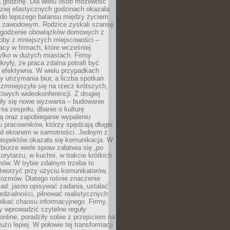
 godzinę. Dla wielu osób możliwość
ziej elastycznych godzinach okazała
 do lepszego balansu między życiem
 zawodowym. Rodzice zyskali szansę
ogodzenie obowiązków domowych z
soby z mniejszych miejscowości –
acy w firmach, które wcześniej
tylko w dużych miastach. Firmy
kryły, że praca zdalna potrafi być
 efektywna. W wielu przypadkach
y utrzymania biur, a liczba spotkań
 zmniejszyła się na rzecz krótszych,
ściwych wideokonferencji. Z drugiej
iły się nowe wyzwania – budowanie
a zespołu, dbanie o kulturę
ą oraz zapobieganie wypaleniu
pracowników, którzy spędzają długie
ed ekranem w samotności. Jednym z
aspektów okazała się komunikacja. W
biurze wiele spraw załatwia się „po
korytarzu, w kuchni, w trakcie krótkich
ów. W trybie zdalnym trzeba to
tworzyć przy użyciu komunikatorów,
orozmów. Dlatego rośnie znaczenie
ad: jasno opisywać zadania, ustalać
dzialności, pilnować realistycznych
nikać chaosu informacyjnego. Firmy,
iły wprowadzić czytelne reguły
online, poradziły sobie z przejściem na
użo lepiej. W połowie tej transformacji