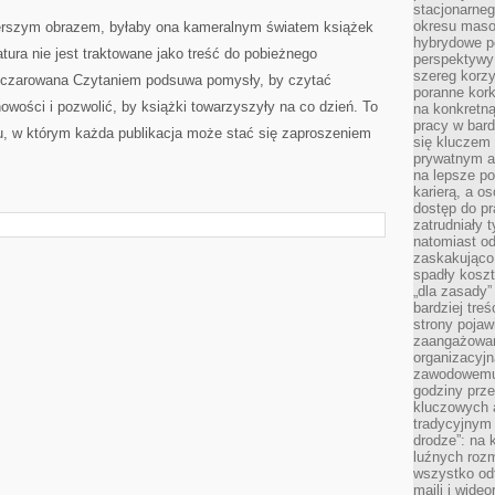
stacjonarne
okresu masow
zerszym obrazem, byłaby ona kameralnym światem książek
hybrydowe po
atura nie jest traktowane jako treść do pobieżnego
perspektywy
szereg korzy
. Oczarowana Czytaniem podsuwa pomysły, by czytać
poranne kork
owości i pozwolić, by książki towarzyszyły na co dzień. To
na konkretną
pracy w bard
u, w którym każda publikacja może stać się zaproszeniem
się kluczem
prywatnym a
na lepsze p
karierą, a o
dostęp do pr
zatrudniały 
I
natomiast od
zaskakująco
spadły koszt
„dla zasady”
bardziej tre
strony pojaw
zaangażowani
organizacyjn
zawodowemu 
godziny prz
kluczowych 
tradycyjnym 
drodze”: na 
luźnych rozm
wszystko od
maili i wide