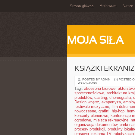
Archiwum
Nasze
Strona główna
MOJA SIŁA
KSIĄŻKI EKRAN
POSTED BY ADMIN
POSTED ON
WYŁĄCZONA
Tagi:
akcesoria biurowe
,
aktorstwo
społecznościowe
,
architektura kra
produktów
,
casting
,
choreografia
,
Design wnętrz
,
ekspertyza
,
employ
festiwale muzyczne
,
film dokumen
nowoczesne
,
grafitti
,
hip-hop
,
home
koncerty plenerowe
,
konferencje 
ogrodowe
,
miejsca rekreacyjne
,
mu
organizacja dokumentów
,
parki na
procesy produkcji
,
produkty lokaln
prasowa
,
reklama TV
,
robotyzacja