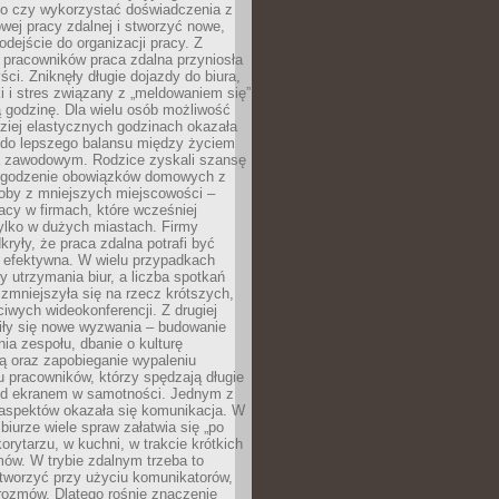
go czy wykorzystać doświadczenia z
ej pracy zdalnej i stworzyć nowe,
dejście do organizacji pracy. Z
 pracowników praca zdalna przyniosła
ści. Zniknęły długie dojazdy do biura,
i i stres związany z „meldowaniem się”
 godzinę. Dla wielu osób możliwość
ziej elastycznych godzinach okazała
 do lepszego balansu między życiem
 zawodowym. Rodzice zyskali szansę
ogodzenie obowiązków domowych z
soby z mniejszych miejscowości –
acy w firmach, które wcześniej
tylko w dużych miastach. Firmy
kryły, że praca zdalna potrafi być
 efektywna. W wielu przypadkach
y utrzymania biur, a liczba spotkań
 zmniejszyła się na rzecz krótszych,
ściwych wideokonferencji. Z drugiej
iły się nowe wyzwania – budowanie
a zespołu, dbanie o kulturę
ą oraz zapobieganie wypaleniu
pracowników, którzy spędzają długie
ed ekranem w samotności. Jednym z
aspektów okazała się komunikacja. W
biurze wiele spraw załatwia się „po
korytarzu, w kuchni, w trakcie krótkich
ów. W trybie zdalnym trzeba to
tworzyć przy użyciu komunikatorów,
orozmów. Dlatego rośnie znaczenie