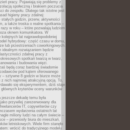
ień pracy. Pojawiają się problemy z
zolacją społeczną i brakiem poczucia
ci do zespołu. Dlatego tak istotne jest
sad higieny pracy zdalnej:
stałych godzin, przerw, aktywności
, a także troska o realne spotkania –
 razy w roku – które pozwalają ludziom
poza oknem komunikatora. W
 kolejnych lat najprawdopodobniej
 model hybrydowy: część czasu w domu,
ze lub przestrzeniach coworkingowych.
rm idealnym rozwiązaniem będzie
lastyczności zdalnej pracy z
 okresowych spotkań twarzą w twarz,
anowania i budowania więzi.
zaś będą coraz bardziej świadomie
acodawców pod kątem oferowanego
y – sztywne 8 godzin w biurze może
u z nich najmniej atrakcyjną opcją. To,
ydawało się eksperymentem, dziś staje
z głównych kryteriów oceny warunków
a jeszcze dekadę temu była
jako przywilej zarezerwowany dla
 freelancerów IT, copywriterów czy
mczasem wydarzenia ostatnich lat
 nagle miliony ludzi na całym świecie –
ce – przeniosły biura do mieszkań,
ków letniskowych. Wiele firm stanęło
atem: wrócić do tradycyjnego modelu