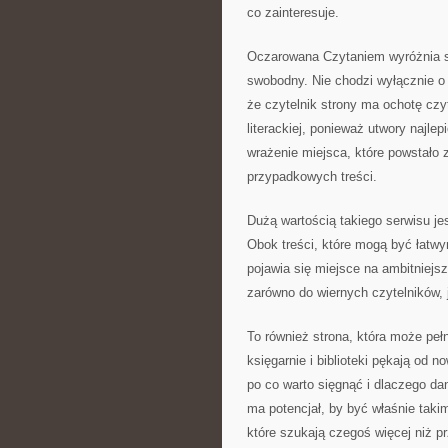
co zainteresuje.
Oczarowana Czytaniem wyróżnia si
swobodny. Nie chodzi wyłącznie o 
że czytelnik strony ma ochotę czy
literackiej, ponieważ utwory najle
wrażenie miejsca, które powstało z
przypadkowych treści.
Dużą wartością takiego serwisu je
Obok treści, które mogą być łatw
pojawia się miejsce na ambitniejs
zarówno do wiernych czytelników, j
To również strona, która może pełn
księgarnie i biblioteki pękają od 
po co warto sięgnąć i dlaczego 
ma potencjał, by być właśnie tak
które szukają czegoś więcej niż p