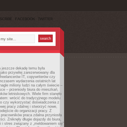
SCRIBE
FACEBOOK
TWITTER
a jeszcze dekadę temu była
jako przywilej zarezerwowany dla
 freelancerów IT, copywriterów czy
mczasem wydarzenia ostatnich lat
 nagle miliony ludzi na całym świecie –
ce – przeniosły biura do mieszkań,
ków letniskowych. Wiele firm stanęło
atem: wrócić do tradycyjnego modelu
go czy wykorzystać doświadczenia z
ej pracy zdalnej i stworzyć nowe,
dejście do organizacji pracy. Z
 pracowników praca zdalna przyniosła
ści. Zniknęły długie dojazdy do biura,
i i stres związany z „meldowaniem się”