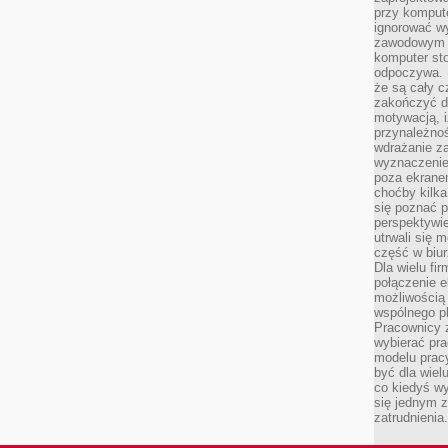
przy komput
ignorować w
zawodowym a
komputer st
odpoczywa. 
że są cały c
zakończyć dz
motywacją, i
przynależnoś
wdrażanie za
wyznaczenie 
poza ekranem
choćby kilka
się poznać 
perspektywie
utrwali się
część w biur
Dla wielu fi
połączenie e
możliwością
wspólnego pl
Pracownicy 
wybierać pr
modelu prac
być dla wiel
co kiedyś w
się jednym 
zatrudnienia.