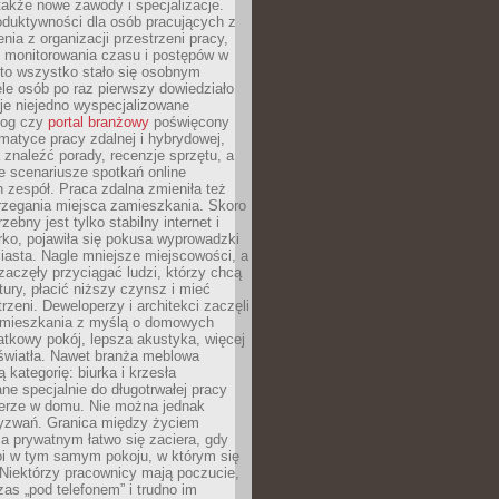
 także nowe zawody i specjalizacje.
oduktywności dla osób pracujących z
nia z organizacji przestrzeni pracy,
o monitorowania czasu i postępów w
 to wszystko stało się osobnym
le osób po raz pierwszy dowiedziało
ieje niejedno wyspecjalizowane
log czy
portal branżowy
poświęcony
matyce pracy zdalnej i hybrydowej,
znaleźć porady, recenzje sprzętu, a
e scenariusze spotkań online
h zespół. Praca zdalna zmieniła też
rzegania miejsca zamieszkania. Skoro
zebny jest tylko stabilny internet i
ko, pojawiła się pokusa wyprowadzki
iasta. Nagle mniejsze miejscowości, a
zaczęły przyciągać ludzi, którzy chcą
atury, płacić niższy czynsz i mieć
trzeni. Deweloperzy i architekci zaczęli
 mieszkania z myślą o domowych
atkowy pokój, lepsza akustyka, więcej
 światła. Nawet branża meblowa
 kategorię: biurka i krzesła
ne specjalnie do długotrwałej pracy
erze w domu. Nie można jednak
yzwań. Granica między życiem
 prywatnym łatwo się zaciera, gdy
oi w tym samym pokoju, w którym się
Niektórzy pracownicy mają poczucie,
zas „pod telefonem” i trudno im