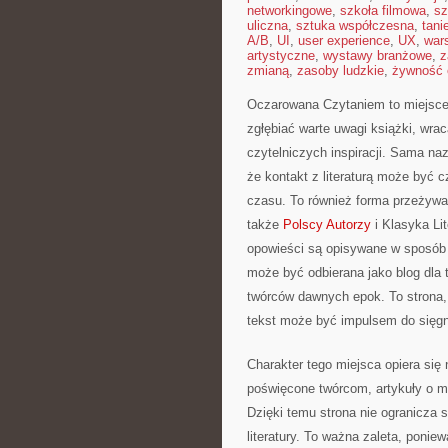
networkingowe
,
szkoła filmowa
,
sz
uliczna
,
sztuka współczesna
,
tani
A/B
,
UI
,
user experience
,
UX
,
war
artystyczne
,
wystawy branżowe
,
z
zmianą
,
zasoby ludzkie
,
żywność 
Oczarowana Czytaniem to miejsce s
zgłębiać warte uwagi książki, wr
czytelniczych inspiracji. Sama naz
że kontakt z literaturą może być
czasu. To również forma przeżywan
także
Polscy Autorzy
i Klasyka Lit
opowieści są opisywane w sposób 
może być odbierana jako blog dla t
twórców dawnych epok. To strona,
tekst może być impulsem do sięgni
Charakter tego miejsca opiera się
poświęcone twórcom, artykuły o mo
Dzięki temu strona nie ogranicza s
literatury. To ważna zaleta, poni