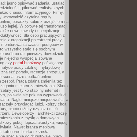
ad: jasno opisywać zadania, ustalać
dzialności, pilnować realistycznych
nikać chaosu informacyjnego. Firmy,
iły wprowadzić czytelne reguły
online, poradziły sobie z przejściem na
użo lepiej. W połowie tej transformacji
 także nowe zawody i specjalizacje.
oduktywności dla osób pracujących z
nia z organizacji przestrzeni pracy,
o monitorowania czasu i postępów w
 to wszystko stało się osobnym
le osób po raz pierwszy dowiedziało
ieje niejedno wyspecjalizowane
log czy
portal branżowy
poświęcony
matyce pracy zdalnej i hybrydowej,
znaleźć porady, recenzje sprzętu, a
e scenariusze spotkań online
h zespół. Praca zdalna zmieniła też
rzegania miejsca zamieszkania. Skoro
zebny jest tylko stabilny internet i
ko, pojawiła się pokusa wyprowadzki
iasta. Nagle mniejsze miejscowości, a
zaczęły przyciągać ludzi, którzy chcą
atury, płacić niższy czynsz i mieć
trzeni. Deweloperzy i architekci zaczęli
 mieszkania z myślą o domowych
atkowy pokój, lepsza akustyka, więcej
 światła. Nawet branża meblowa
 kategorię: biurka i krzesła
ne specjalnie do długotrwałej pracy