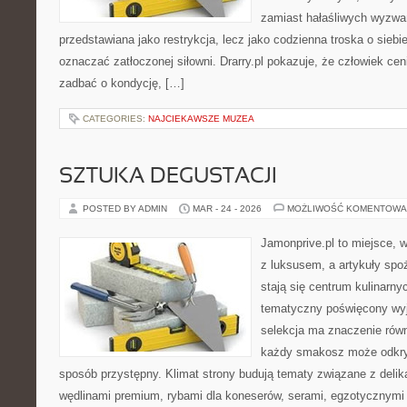
zamiast hałaśliwych wyzwań.
przedstawiana jako restrykcja, lecz jako codzienna troska o siebi
oznaczać zatłoczonej siłowni. Drarry.pl pokazuje, że człowiek c
zadbać o kondycję, […]
CATEGORIES:
NAJCIEKAWSZE MUZEA
SZTUKA DEGUSTACJI
POSTED BY ADMIN
MAR - 24 - 2026
MOŻLIWOŚĆ KOMENTOWA
Jamonprive.pl to miejsce, 
z luksusem, a artykuły spo
stają się centrum kulinarny
tematyczny poświęcony wyj
selekcja ma znaczenie równi
każdy smakosz może odkryw
sposób przystępny. Klimat strony budują tematy związane z delik
wędlinami premium, rybami dla koneserów, serami, egzotycznymi