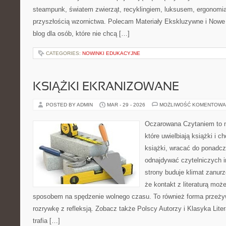
steampunk, światem zwierząt, recyklingiem, luksusem, ergonomią
przyszłością wzornictwa. Polecam Materiały Ekskluzywne i Nowe
blog dla osób, które nie chcą […]
CATEGORIES:
NOWINKI EDUKACYJNE
KSIĄŻKI EKRANIZOWANE
POSTED BY ADMIN
MAR - 29 - 2026
MOŻLIWOŚĆ KOMENTOWA
Oczarowana Czytaniem to m
które uwielbiają książki i c
książki, wracać do ponadcz
odnajdywać czytelniczych i
strony buduje klimat zanurz
że kontakt z literaturą moż
sposobem na spędzenie wolnego czasu. To również forma przeżyw
rozrywkę z refleksją. Zobacz także Polscy Autorzy i Klasyka Liter
trafia […]