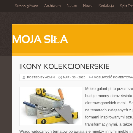
Archiwum
Nasze
Nowe
Redakcja
Strona główna
Spis Tre
MOJA SIŁA
IKONY KOLEKCJONERSKIE
POSTED BY ADMIN
MAR - 30 - 2026
MOŻLIWOŚĆ KOMENTOWA
Meble-galant.pl to przestrz
buduje mocny obraz świata 
ekstrawaganckich mebli. Sa
na tematach związanych z 
formami inspirowanymi sztu
transformacyjnymi, a także
Wśród widocznych tematów pojawiają się między innymi meble in