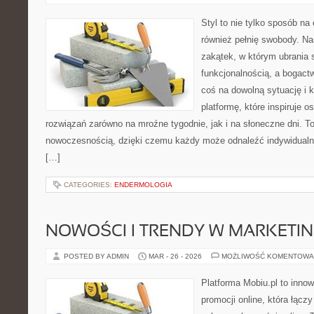
Styl to nie tylko sposób na
również pełnię swobody. Na
zakątek, w którym ubrania 
funkcjonalnością, a bogac
coś na dowolną sytuację i 
platformę, które inspiruje 
rozwiązań zarówno na mroźne tygodnie, jak i na słoneczne dni. To 
nowoczesnością, dzięki czemu każdy może odnaleźć indywidualny
[…]
CATEGORIES:
ENDERMOLOGIA
NOWOŚCI I TRENDY W MARKETIN
POSTED BY ADMIN
MAR - 26 - 2026
MOŻLIWOŚĆ KOMENTOWA
Platforma Mobiu.pl to inno
promocji online, która łącz