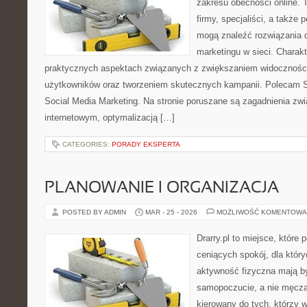
zakresu obecności online. 
firmy, specjaliści, a także
mogą znaleźć rozwiązania
marketingu w sieci. Charakt
praktycznych aspektach związanych z zwiększaniem widoczności
użytkowników oraz tworzeniem skutecznych kampanii. Polecam S
Social Media Marketing. Na stronie poruszane są zagadnienia zw
internetowym, optymalizacją […]
CATEGORIES:
PORADY EKSPERTA
PLANOWANIE I ORGANIZACJA
POSTED BY ADMIN
MAR - 25 - 2026
MOŻLIWOŚĆ KOMENTOWA
Drarry.pl to miejsce, które
ceniących spokój, dla któr
aktywność fizyczna mają b
samopoczucie, a nie męczą
kierowany do tych, którzy 