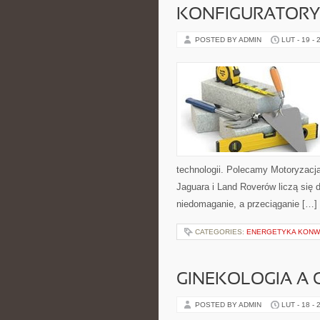
KONFIGURATORY 
POSTED BY ADMIN
LUT - 19 - 
technologii. Polecamy Motoryzacj
Jaguara i Land Roverów liczą się 
niedomaganie, a przeciąganie […]
CATEGORIES:
ENERGETYKA KONW
GINEKOLOGIA A 
POSTED BY ADMIN
LUT - 18 - 