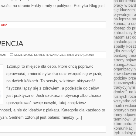
na konkretną
pracy w bard
wości na stronie Fakty i mity o polityce i Polityka Blog jest
się kluczem
prywatnym a
na lepsze p
karierą, a o
TURA
dostęp do pr
zatrudniały 
natomiast od
zaskakująco
WENCJA
spadły koszt
„dla zasady”
KONTUZJE
2026
MOŻLIWOŚĆ KOMENTOWANIA
ZOSTAŁA WYŁĄCZONA
bardziej tre
I
strony pojaw
PREWENCJA
zaangażowani
12ton.pl to miejsce dla osób, które chcą poprawić
organizacyjn
sprawność, zmienić sylwetkę oraz wkręcić się w jazdę
zawodowemu 
godziny prz
na dwóch kółkach. To serwis, w którym aktywność
kluczowych 
tradycyjnym 
fizyczna łączy się z zdrowiem, a podejście do celów
drodze”: na 
jest praktyczne. Jeśli szukasz motywacji albo chcesz
luźnych rozm
wszystko od
uporządkować swoje nawyki, tutaj znajdziesz
maili i wide
ści, a nie do ideałów z plakatu. Kategorie dla każdego to
prostych zas
ramy odpowie
zyzn. Sednem 12ton.pl jest balans: między […]
terminów i u
które potraf
komunikacji 
tryb zdalny d