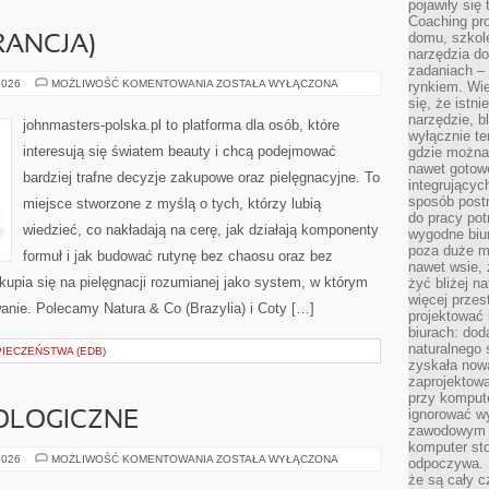
pojawiły się
Coaching pr
domu, szkole
RANCJA)
narzędzia d
zadaniach –
YVES
2026
MOŻLIWOŚĆ KOMENTOWANIA
ZOSTAŁA WYŁĄCZONA
rynkiem. Wie
ROCHER
się, że istn
(FRANCJA)
narzędzie, b
johnmasters-polska.pl to platforma dla osób, które
wyłącznie te
interesują się światem beauty i chcą podejmować
gdzie można 
nawet gotow
bardziej trafne decyzje zakupowe oraz pielęgnacyjne. To
integrującyc
sposób post
miejsce stworzone z myślą o tych, którzy lubią
do pracy potr
wiedzieć, co nakładają na cerę, jak działają komponenty
wygodne biur
poza duże m
formuł i jak budować rutynę bez chaosu oraz bez
nawet wsie, 
upia się na pielęgnacji rozumianej jako system, w którym
żyć bliżej n
więcej przes
wanie. Polecamy Natura & Co (Brazylia) i Coty […]
projektować
biurach: dod
naturalnego
PIECZEŃSTWA (EDB)
zyskała nową
zaprojektowa
przy komput
ignorować w
OLOGICZNE
zawodowym a
komputer st
NOWINKI
2026
MOŻLIWOŚĆ KOMENTOWANIA
ZOSTAŁA WYŁĄCZONA
odpoczywa. 
TECHNOLOGICZNE
że są cały c