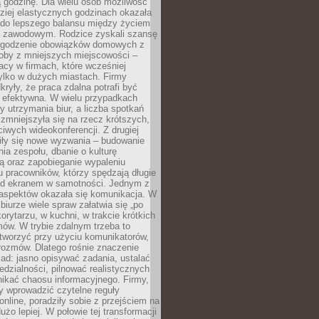
 godzinę. Dla wielu osób możliwość
ziej elastycznych godzinach okazała
 do lepszego balansu między życiem
 zawodowym. Rodzice zyskali szansę
ogodzenie obowiązków domowych z
soby z mniejszych miejscowości –
acy w firmach, które wcześniej
tylko w dużych miastach. Firmy
kryły, że praca zdalna potrafi być
 efektywna. W wielu przypadkach
y utrzymania biur, a liczba spotkań
 zmniejszyła się na rzecz krótszych,
ściwych wideokonferencji. Z drugiej
iły się nowe wyzwania – budowanie
a zespołu, dbanie o kulturę
ą oraz zapobieganie wypaleniu
pracowników, którzy spędzają długie
ed ekranem w samotności. Jednym z
aspektów okazała się komunikacja. W
biurze wiele spraw załatwia się „po
korytarzu, w kuchni, w trakcie krótkich
ów. W trybie zdalnym trzeba to
tworzyć przy użyciu komunikatorów,
orozmów. Dlatego rośnie znaczenie
ad: jasno opisywać zadania, ustalać
dzialności, pilnować realistycznych
nikać chaosu informacyjnego. Firmy,
iły wprowadzić czytelne reguły
online, poradziły sobie z przejściem na
użo lepiej. W połowie tej transformacji