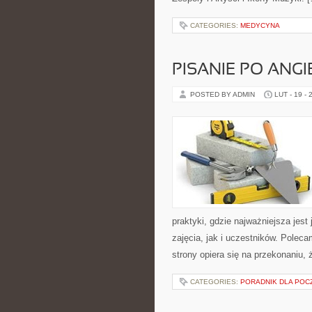
CATEGORIES:
MEDYCYNA
PISANIE PO ANG
POSTED BY ADMIN
LUT - 19 - 
praktyki, gdzie najważniejsza jes
zajęcia, jak i uczestników. Polec
strony opiera się na przekonaniu, 
CATEGORIES:
PORADNIK DLA POC