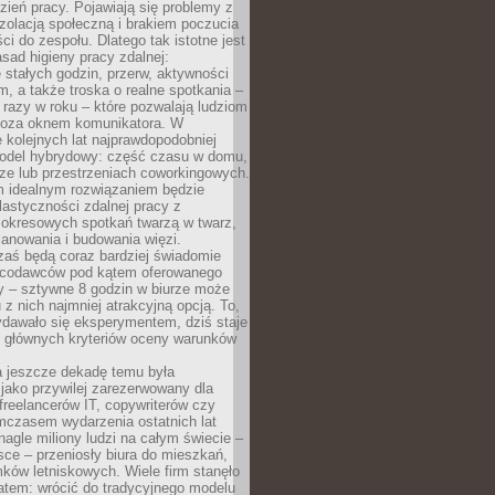
ień pracy. Pojawiają się problemy z
zolacją społeczną i brakiem poczucia
ci do zespołu. Dlatego tak istotne jest
sad higieny pracy zdalnej:
stałych godzin, przerw, aktywności
, a także troska o realne spotkania –
 razy w roku – które pozwalają ludziom
poza oknem komunikatora. W
 kolejnych lat najprawdopodobniej
 model hybrydowy: część czasu w domu,
ze lub przestrzeniach coworkingowych.
rm idealnym rozwiązaniem będzie
lastyczności zdalnej pracy z
 okresowych spotkań twarzą w twarz,
anowania i budowania więzi.
zaś będą coraz bardziej świadomie
acodawców pod kątem oferowanego
y – sztywne 8 godzin w biurze może
u z nich najmniej atrakcyjną opcją. To,
ydawało się eksperymentem, dziś staje
z głównych kryteriów oceny warunków
a jeszcze dekadę temu była
jako przywilej zarezerwowany dla
 freelancerów IT, copywriterów czy
mczasem wydarzenia ostatnich lat
 nagle miliony ludzi na całym świecie –
ce – przeniosły biura do mieszkań,
ków letniskowych. Wiele firm stanęło
atem: wrócić do tradycyjnego modelu