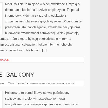
WSPÓŁISTNIEJĄCE
MediluxClinic to miejsce w sieci stworzone z myślą o
dobrostanie kobiet na każdym etapie życia. To portal
internetowy, który łączy rzetelną edukację z
zrozumieniem dla zwyczajnych wyzwań. W centrum tej
przestrzeni stoi zapobieganie, świadome decyzje oraz
budowanie świadomości zdrowotnej. Wpisy powstają
tematy, które często bywają przeładowane mitem, a
zpieczeństwa. Kategorie Infekcje intymne i choroby
ność i niepłodność. Na łamach […]
 NAUCE
E I BALKONY
OGRODY
2026
MOŻLIWOŚĆ KOMENTOWANIA
ZOSTAŁA WYŁĄCZONA
MIEJSKIE
I
BALKONY
Hellerówka to poradnikowy serwis poświęcony
stylizowanym zielonym przestrzeniom oraz
wszystkiemu, co pomaga zaprojektować harmonijny