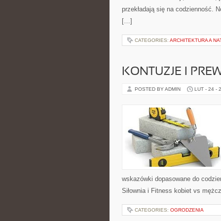
przekładają się na codzienność. No
[…]
CATEGORIES:
ARCHITEKTURA A NA
KONTUZJE I PRE
POSTED BY ADMIN
LUT - 24 - 
wskazówki dopasowane do codzienno
Siłownia i Fitness kobiet vs mężc
CATEGORIES:
OGRODZENIA