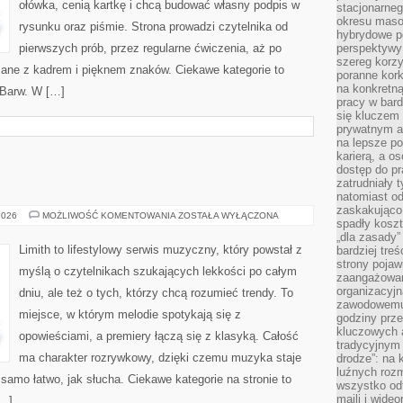
ołówka, cenią kartkę i chcą budować własny podpis w
stacjonarne
okresu masow
rysunku oraz piśmie. Strona prowadzi czytelnika od
hybrydowe po
pierwszych prób, przez regularne ćwiczenia, aż po
perspektywy
szereg korzy
ane z kadrem i pięknem znaków. Ciekawe kategorie to
poranne kork
na konkretną
a Barw. W […]
pracy w bard
się kluczem
prywatnym a
na lepsze p
karierą, a o
dostęp do pr
zatrudniały 
natomiast od
zaskakująco
IKONY
2026
MOŻLIWOŚĆ KOMENTOWANIA
ZOSTAŁA WYŁĄCZONA
spadły koszt
MUZYKI
„dla zasady”
Limith to lifestylowy serwis muzyczny, który powstał z
bardziej tre
strony pojaw
myślą o czytelnikach szukających lekkości po całym
zaangażowani
organizacyjn
dniu, ale też o tych, którzy chcą rozumieć trendy. To
zawodowemu 
miejsce, w którym melodie spotykają się z
godziny prz
kluczowych 
opowieściami, a premiery łączą się z klasyką. Całość
tradycyjnym 
ma charakter rozrywkowy, dzięki czemu muzyka staje
drodze”: na 
luźnych rozm
k samo łatwo, jak słucha. Ciekawe kategorie na stronie to
wszystko od
maili i wide
[…]