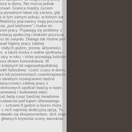
erze w domu. Nie można jednak
yzwań. Granica między życiem
 prywatnym łatwo się zaciera, gdy
oi w tym samym pokoju, w którym się
Niektórzy pracownicy mają poczucie,
zas „pod telefonem” i trudno im
ień pracy. Pojawiają się problemy z
zolacją społeczną i brakiem poczucia
ci do zespołu. Dlatego tak istotne jest
sad higieny pracy zdalnej:
stałych godzin, przerw, aktywności
, a także troska o realne spotkania –
 razy w roku – które pozwalają ludziom
poza oknem komunikatora. W
 kolejnych lat najprawdopodobniej
 model hybrydowy: część czasu w domu,
ze lub przestrzeniach coworkingowych.
rm idealnym rozwiązaniem będzie
lastyczności zdalnej pracy z
 okresowych spotkań twarzą w twarz,
anowania i budowania więzi.
zaś będą coraz bardziej świadomie
acodawców pod kątem oferowanego
y – sztywne 8 godzin w biurze może
u z nich najmniej atrakcyjną opcją. To,
ydawało się eksperymentem, dziś staje
z głównych kryteriów oceny warunków