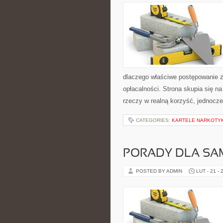
dlaczego właściwe postępowanie z 
opłacalności. Strona skupia się n
rzeczy w realną korzyść, jednocze
CATEGORIES:
KARTELE NARKOTY
PORADY DLA S
POSTED BY ADMIN
LUT - 21 - 