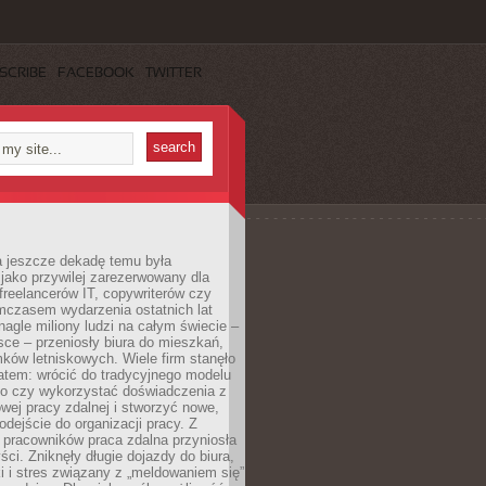
SCRIBE
FACEBOOK
TWITTER
a jeszcze dekadę temu była
jako przywilej zarezerwowany dla
 freelancerów IT, copywriterów czy
mczasem wydarzenia ostatnich lat
 nagle miliony ludzi na całym świecie –
ce – przeniosły biura do mieszkań,
ków letniskowych. Wiele firm stanęło
atem: wrócić do tradycyjnego modelu
go czy wykorzystać doświadczenia z
ej pracy zdalnej i stworzyć nowe,
dejście do organizacji pracy. Z
 pracowników praca zdalna przyniosła
ści. Zniknęły długie dojazdy do biura,
i i stres związany z „meldowaniem się”