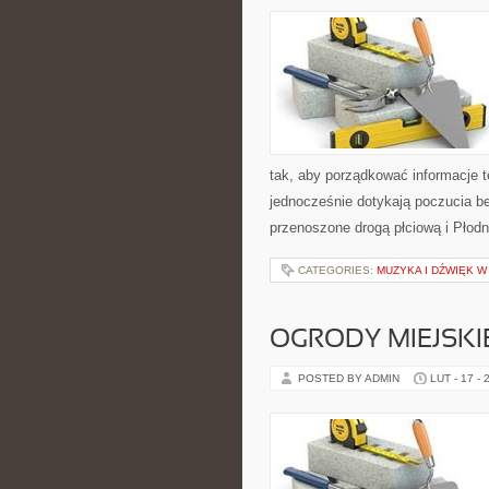
tak, aby porządkować informacje 
jednocześnie dotykają poczucia be
przenoszone drogą płciową i Płod
CATEGORIES:
MUZYKA I DŹWIĘK W
OGRODY MIEJSKI
POSTED BY ADMIN
LUT - 17 - 