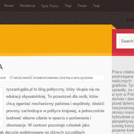
Nowe
Redakcja
Tagi
Twoje
Tagi
Spis Treści
SUB
A
Praca zdaln
postrzegana 
MEDIA
2026
MOŻLIWOŚĆ KOMENTOWANIA
ZOSTAŁA WYŁĄCZONA
nielicznych:
I
POLITYKA
grafików. Ty
ryszard-galla.pl to blog polityczny, który skupia się na
sprawiły, że
w tym w Pols
edukacji obywatelskiej. To przestrzeń dla osób, które
domów i dom
przed dylem
chcą ogarniać mechanizmy państwa i wspólnoty, śledzić
stacjonarne
procesy zachodzące w polityce krajowej, a jednocześnie
okresu masow
hybrydowe po
budować własne zdanie w oparciu o porównania i
perspektywy
obserwacje. W centrum pozostaje człowiek jako
szereg korzy
poranne kork
, jak decyzje podejmowane na różnych szczeblach