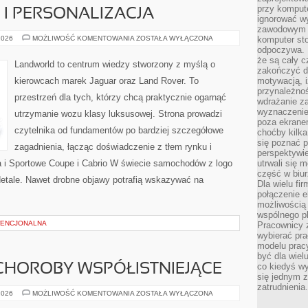
przy komput
I PERSONALIZACJA
ignorować w
zawodowym a
KONFIGURATORY
2026
MOŻLIWOŚĆ KOMENTOWANIA
ZOSTAŁA WYŁĄCZONA
komputer st
I
odpoczywa. 
PERSONALIZACJA
że są cały c
Landworld to centrum wiedzy stworzony z myślą o
zakończyć dz
kierowcach marek Jaguar oraz Land Rover. To
motywacją, i
przynależnoś
przestrzeń dla tych, którzy chcą praktycznie ogarnąć
wdrażanie za
wyznaczenie 
utrzymanie wozu klasy luksusowej. Strona prowadzi
poza ekranem
czytelnika od fundamentów po bardziej szczegółowe
choćby kilka
się poznać 
zagadnienia, łącząc doświadczenie z tłem rynku i
perspektywie
a i Sportowe Coupe i Cabrio W świecie samochodów z logo
utrwali się
część w biur
detale. Nawet drobne objawy potrafią wskazywać na
Dla wielu fi
połączenie e
możliwością
wspólnego pl
ENCJONALNA
Pracownicy 
wybierać pr
modelu prac
być dla wiel
co kiedyś w
CHOROBY WSPÓŁISTNIEJĄCE
się jednym 
zatrudnienia.
GINEKOLOGIA
2026
MOŻLIWOŚĆ KOMENTOWANIA
ZOSTAŁA WYŁĄCZONA
A
CHOROBY