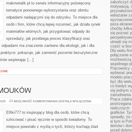
zakończyć dz
makmetalik.pl to serwis informacyjny poświęcony
motywacją, i
tematyce ponownego wykorzystania oraz obrotu
przynależnoś
wdrażanie za
odpadami nadającymi się do odzysku. To miejsce dla
wyznaczenie 
poza ekranem
osób i firm, które chcą lepiej rozumieć, jak działa rynek
choćby kilka
materiałów wtórnych, jak przygotować odpady do
się poznać 
perspektywie
sprzedaży, jak przebiega proces klasyfikacji oraz
utrwali się
odpadami ma znaczenie zarówno dla ekologii, jak i dla
część w biur
Dla wielu fi
a praktyce: pokazuje, jak zamienić pozornie bezużyteczne
połączenie e
możliwością
śnie wspierając […]
wspólnego pl
Pracownicy 
KOWE
wybierać pr
modelu prac
być dla wiel
co kiedyś w
AMOUKÓW
się jednym 
zatrudnienia.
Praca zdaln
PORADY
2026
MOŻLIWOŚĆ KOMENTOWANIA
ZOSTAŁA WYŁĄCZONA
postrzegana 
DLA
SAMOUKÓW
nielicznych:
Elfiki777 to inspirujący blog dla osób, które chcą
grafików. Ty
sprawiły, że
szkicować i pisać ręcznie w sposób świadomy. To
w tym w Pols
domów i dom
miejsce powstało z myślą o tych, którzy kochają ślad
przed dylem