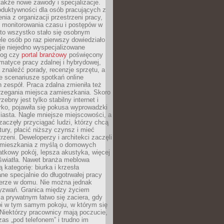
 także nowe zawody i specjalizacje.
oduktywności dla osób pracujących z
nia z organizacji przestrzeni pracy,
o monitorowania czasu i postępów w
 to wszystko stało się osobnym
le osób po raz pierwszy dowiedziało
ieje niejedno wyspecjalizowane
log czy
portal branżowy
poświęcony
matyce pracy zdalnej i hybrydowej,
znaleźć porady, recenzje sprzętu, a
e scenariusze spotkań online
h zespół. Praca zdalna zmieniła też
rzegania miejsca zamieszkania. Skoro
zebny jest tylko stabilny internet i
ko, pojawiła się pokusa wyprowadzki
iasta. Nagle mniejsze miejscowości, a
zaczęły przyciągać ludzi, którzy chcą
atury, płacić niższy czynsz i mieć
trzeni. Deweloperzy i architekci zaczęli
 mieszkania z myślą o domowych
atkowy pokój, lepsza akustyka, więcej
 światła. Nawet branża meblowa
 kategorię: biurka i krzesła
ne specjalnie do długotrwałej pracy
erze w domu. Nie można jednak
yzwań. Granica między życiem
 prywatnym łatwo się zaciera, gdy
oi w tym samym pokoju, w którym się
Niektórzy pracownicy mają poczucie,
zas „pod telefonem” i trudno im