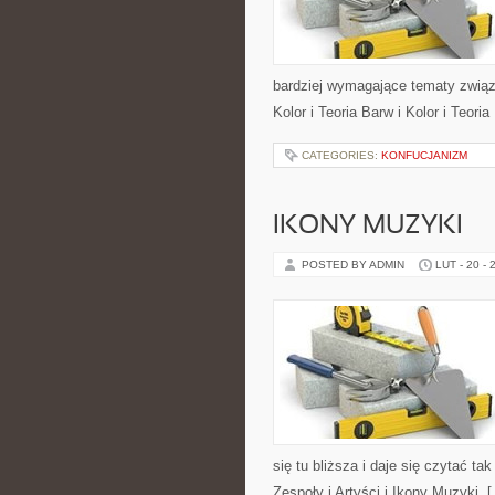
bardziej wymagające tematy związ
Kolor i Teoria Barw i Kolor i Teori
CATEGORIES:
KONFUCJANIZM
IKONY MUZYKI
POSTED BY ADMIN
LUT - 20 - 
się tu bliższa i daje się czytać ta
Zespoły i Artyści i Ikony Muzyki. 