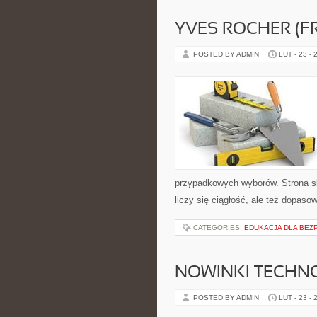
YVES ROCHER (F
POSTED BY ADMIN
LUT - 23 - 
przypadkowych wyborów. Strona sk
liczy się ciągłość, ale też dopaso
CATEGORIES:
EDUKACJA DLA BEZ
NOWINKI TECHN
POSTED BY ADMIN
LUT - 23 - 