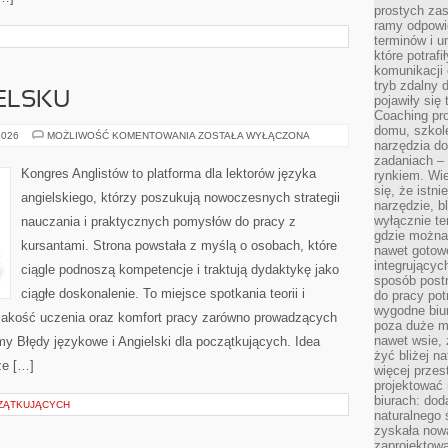
prostych zas
ramy odpowie
terminów i u
które potraf
komunikacji 
tryb zdalny d
IELSKU
pojawiły się
Coaching pr
domu, szkole
PISANIE
2026
MOŻLIWOŚĆ KOMENTOWANIA
ZOSTAŁA WYŁĄCZONA
narzędzia d
PO
ANGIELSKU
zadaniach –
Kongres Anglistów to platforma dla lektorów języka
rynkiem. Wie
się, że istn
angielskiego, którzy poszukują nowoczesnych strategii
narzędzie, b
wyłącznie te
nauczania i praktycznych pomysłów do pracy z
gdzie można 
kursantami. Strona powstała z myślą o osobach, które
nawet gotow
integrującyc
ciągle podnoszą kompetencje i traktują dydaktykę jako
sposób post
ciągłe doskonalenie. To miejsce spotkania teorii i
do pracy potr
wygodne biur
t jakość uczenia oraz komfort pracy zarówno prowadzących
poza duże m
nawet wsie, 
amy Błędy językowe i Angielski dla początkujących. Idea
żyć bliżej n
że […]
więcej przes
projektować
biurach: dod
ZĄTKUJĄCYCH
naturalnego
zyskała nową
zaprojektowa