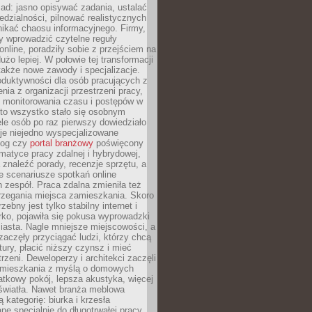
ad: jasno opisywać zadania, ustalać
dzialności, pilnować realistycznych
nikać chaosu informacyjnego. Firmy,
iły wprowadzić czytelne reguły
online, poradziły sobie z przejściem na
użo lepiej. W połowie tej transformacji
 także nowe zawody i specjalizacje.
oduktywności dla osób pracujących z
nia z organizacji przestrzeni pracy,
o monitorowania czasu i postępów w
 to wszystko stało się osobnym
le osób po raz pierwszy dowiedziało
ieje niejedno wyspecjalizowane
log czy
portal branżowy
poświęcony
matyce pracy zdalnej i hybrydowej,
znaleźć porady, recenzje sprzętu, a
e scenariusze spotkań online
h zespół. Praca zdalna zmieniła też
rzegania miejsca zamieszkania. Skoro
zebny jest tylko stabilny internet i
ko, pojawiła się pokusa wyprowadzki
iasta. Nagle mniejsze miejscowości, a
zaczęły przyciągać ludzi, którzy chcą
atury, płacić niższy czynsz i mieć
trzeni. Deweloperzy i architekci zaczęli
 mieszkania z myślą o domowych
atkowy pokój, lepsza akustyka, więcej
 światła. Nawet branża meblowa
 kategorię: biurka i krzesła
ne specjalnie do długotrwałej pracy