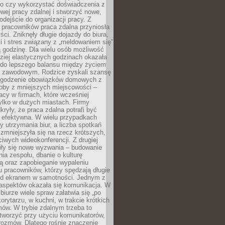
go czy wykorzystać doświadczenia z
ej pracy zdalnej i stworzyć nowe,
dejście do organizacji pracy. Z
 pracowników praca zdalna przyniosła
ści. Zniknęły długie dojazdy do biura,
i i stres związany z „meldowaniem się”
 godzinę. Dla wielu osób możliwość
ziej elastycznych godzinach okazała
 do lepszego balansu między życiem
 zawodowym. Rodzice zyskali szansę
ogodzenie obowiązków domowych z
soby z mniejszych miejscowości –
acy w firmach, które wcześniej
tylko w dużych miastach. Firmy
kryły, że praca zdalna potrafi być
 efektywna. W wielu przypadkach
y utrzymania biur, a liczba spotkań
 zmniejszyła się na rzecz krótszych,
ściwych wideokonferencji. Z drugiej
iły się nowe wyzwania – budowanie
a zespołu, dbanie o kulturę
ą oraz zapobieganie wypaleniu
pracowników, którzy spędzają długie
ed ekranem w samotności. Jednym z
aspektów okazała się komunikacja. W
biurze wiele spraw załatwia się „po
korytarzu, w kuchni, w trakcie krótkich
ów. W trybie zdalnym trzeba to
tworzyć przy użyciu komunikatorów,
orozmów. Dlatego rośnie znaczenie