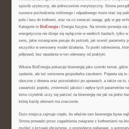
sposób użyteczny, ale jednocześnie merytoryczny. Strona porząd
surowce pochodzenia roślinnego i odpadowego może stać się pal
pola i lasu do kotłowni, oraz na co zwracać uwagę, gdy w grę wc
Kategorie to
BioEnergia
i Energia fuzyjna. Na stronie przewija się
energetyczna nie dzieje się wyłącznie w wielkich hasłach, tylko 
sens, jakie rozwiązanie pasuje do potrzeb, jak ocenić parametry pa
wszystko w sensowny model działania. To punkt odniesienia, któr
półprawd, bez wpadania w ton oderwany od praktyki.
Wikana BioEnergia pokazuje bioenergię jako szeroki temat, gdzie 
spalanie, ale też sensowna gospodarka zasobami. Pojawia się tu 
uboczne z drewna oraz pozostałości po uprawach, a także na to, 
zawartość popiołu, zmienność jakości i wpływ tych parametrów na 
temu czytelnik uczy się patrzeć na bioenergię nie jak na jedno ha
której każdy element ma znaczenie.
Dużo miejsca zajmuje ciepło, bo właśnie tam bioenergia bywa najł
Strona prowadzi przez zagadnienia związane z kotłowniami na bi
myśleć o krzywej obciążenia, o gospodarce paliwowej, o automatyz