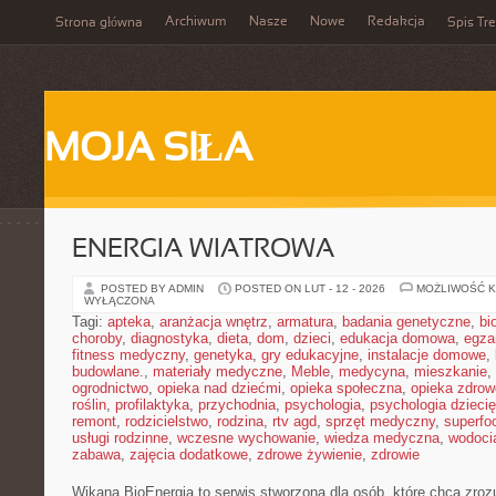
Archiwum
Nasze
Nowe
Redakcja
Strona główna
Spis Tre
MOJA SIŁA
ENERGIA WIATROWA
POSTED BY ADMIN
POSTED ON LUT - 12 - 2026
MOŻLIWOŚĆ 
WYŁĄCZONA
Tagi:
apteka
,
aranżacja wnętrz
,
armatura
,
badania genetyczne
,
bi
choroby
,
diagnostyka
,
dieta
,
dom
,
dzieci
,
edukacja domowa
,
egza
fitness medyczny
,
genetyka
,
gry edukacyjne
,
instalacje domowe
,
budowlane.
,
materiały medyczne
,
Meble
,
medycyna
,
mieszkanie
,
ogrodnictwo
,
opieka nad dziećmi
,
opieka społeczna
,
opieka zdrow
roślin
,
profilaktyka
,
przychodnia
,
psychologia
,
psychologia dzieci
remont
,
rodzicielstwo
,
rodzina
,
rtv agd
,
sprzęt medyczny
,
superfo
usługi rodzinne
,
wczesne wychowanie
,
wiedza medyczna
,
wodoci
zabawa
,
zajęcia dodatkowe
,
zdrowe żywienie
,
zdrowie
Wikana BioEnergia to serwis stworzona dla osób, które chcą zroz