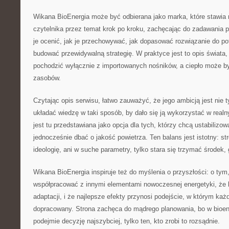
Wikana BioEnergia może być odbierana jako marka, które stawia
czytelnika przez temat krok po kroku, zachęcając do zadawania p
je ocenić, jak je przechowywać, jak dopasować rozwiązanie do pot
budować przewidywalną strategię. W praktyce jest to opis świata,
pochodzić wyłącznie z importowanych nośników, a ciepło może b
zasobów.
Czytając opis serwisu, łatwo zauważyć, że jego ambicją jest nie t
układać wiedzę w taki sposób, by dało się ją wykorzystać w real
jest tu przedstawiana jako opcja dla tych, którzy chcą ustabilizo
jednocześnie dbać o jakość powietrza. Ten balans jest istotny: st
ideologię, ani w suche parametry, tylko stara się trzymać środek, 
Wikana BioEnergia inspiruje też do myślenia o przyszłości: o tym
współpracować z innymi elementami nowoczesnej energetyki, że l
adaptacji, i że najlepsze efekty przynosi podejście, w którym ka
dopracowany. Strona zachęca do mądrego planowania, bo w bioene
podejmie decyzję najszybciej, tylko ten, kto zrobi to rozsądnie.