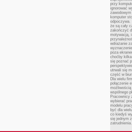
przy komput
ignorować w
zawodowym a
komputer st
odpoczywa. 
że są cały c
zakończyć dz
motywacją, i
przynależnoś
wdrażanie za
wyznaczenie 
poza ekranem
choćby kilka
się poznać 
perspektywie
utrwali się
część w biur
Dla wielu fi
połączenie e
możliwością
wspólnego pl
Pracownicy 
wybierać pr
modelu prac
być dla wiel
co kiedyś w
się jednym 
zatrudnienia.