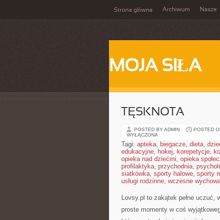
Archiwum
Nasze
Strona główna
MOJA SIŁA
TĘSKNOTA
POSTED BY ADMIN
POSTED ON
WYŁĄCZONA
Tagi:
apteka
,
biegacze
,
dieta
,
dzie
edukacyjne
,
hokej
,
korepetycje
,
k
opieka nad dziećmi
,
opieka społe
profilaktyka
,
przychodnia
,
psychol
siatkówka
,
sporty halowe
,
sporty 
usługi rodzinne
,
wczesne wychowa
Lovsy.pl to zakątek pełne uczuć, 
proste momenty w coś wyjątkowego