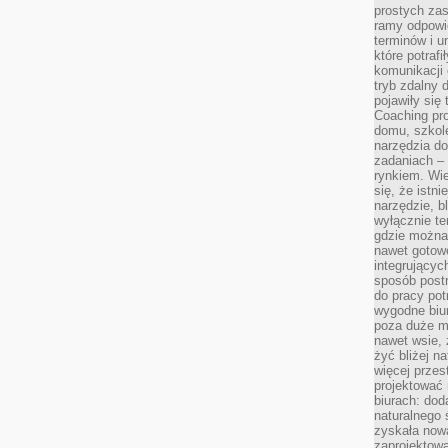
prostych zas
ramy odpowie
terminów i u
które potraf
komunikacji 
tryb zdalny d
pojawiły się
Coaching pr
domu, szkole
narzędzia d
zadaniach –
rynkiem. Wie
się, że istn
narzędzie, b
wyłącznie te
gdzie można 
nawet gotow
integrującyc
sposób post
do pracy potr
wygodne biur
poza duże m
nawet wsie, 
żyć bliżej n
więcej przes
projektować
biurach: dod
naturalnego
zyskała nową
zaprojektowa