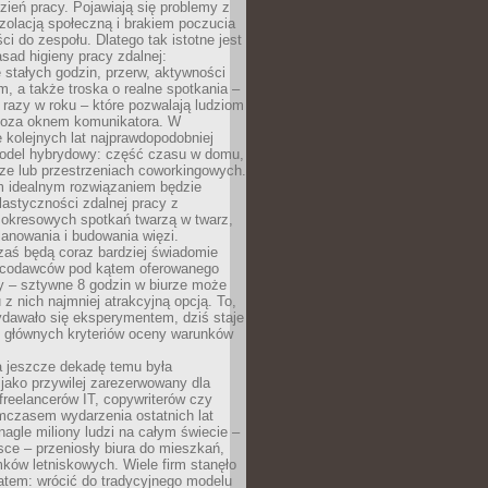
ień pracy. Pojawiają się problemy z
zolacją społeczną i brakiem poczucia
ci do zespołu. Dlatego tak istotne jest
sad higieny pracy zdalnej:
stałych godzin, przerw, aktywności
, a także troska o realne spotkania –
 razy w roku – które pozwalają ludziom
poza oknem komunikatora. W
 kolejnych lat najprawdopodobniej
 model hybrydowy: część czasu w domu,
ze lub przestrzeniach coworkingowych.
rm idealnym rozwiązaniem będzie
lastyczności zdalnej pracy z
 okresowych spotkań twarzą w twarz,
anowania i budowania więzi.
zaś będą coraz bardziej świadomie
acodawców pod kątem oferowanego
y – sztywne 8 godzin w biurze może
u z nich najmniej atrakcyjną opcją. To,
ydawało się eksperymentem, dziś staje
z głównych kryteriów oceny warunków
a jeszcze dekadę temu była
jako przywilej zarezerwowany dla
 freelancerów IT, copywriterów czy
mczasem wydarzenia ostatnich lat
 nagle miliony ludzi na całym świecie –
ce – przeniosły biura do mieszkań,
ków letniskowych. Wiele firm stanęło
atem: wrócić do tradycyjnego modelu