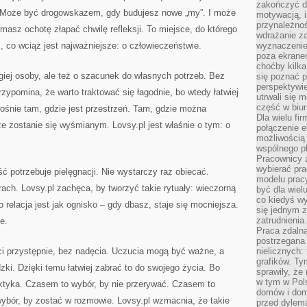
zakończyć dz
j. Może być drogowskazem, gdy budujesz nowe „my”. I może
motywacją, i
przynależnoś
 masz ochotę złapać chwilę refleksji. To miejsce, do którego
wdrażanie za
 co wciąż jest najważniejsze: o człowieczeństwie.
wyznaczenie 
poza ekranem
choćby kilka
giej osoby, ale też o szacunek do własnych potrzeb. Bez
się poznać 
perspektywie
rzypomina, że warto traktować się łagodnie, bo wtedy łatwiej
utrwali się
część w biur
rośnie tam, gdzie jest przestrzeń. Tam, gdzie można
Dla wielu fi
e zostanie się wyśmianym. Lovsy.pl jest właśnie o tym: o
połączenie e
możliwością
wspólnego pl
Pracownicy 
wybierać pr
ść potrzebuje pielęgnacji. Nie wystarczy raz obiecać.
modelu prac
ch. Lovsy.pl zachęca, by tworzyć takie rytuały: wieczorną
być dla wiel
co kiedyś w
relacja jest jak ognisko – gdy dbasz, staje się mocniejsza.
się jednym 
zatrudnienia.
e.
Praca zdaln
postrzegana 
ści przystępnie, bez nadęcia. Uczucia mogą być ważne, a
nielicznych:
grafików. Ty
ki. Dzięki temu łatwiej zabrać to do swojego życia. Bo
sprawiły, że
w tym w Pols
praktyka. Czasem to wybór, by nie przerywać. Czasem to
domów i dom
ybór, by zostać w rozmowie. Lovsy.pl wzmacnia, że takie
przed dylem