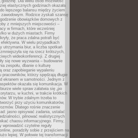
 godzinę. Dla wielu osób możliwość
ziej elastycznych godzinach okazała
 do lepszego balansu między życiem
 zawodowym. Rodzice zyskali szansę
ogodzenie obowiązków domowych z
soby z mniejszych miejscowości –
acy w firmach, które wcześniej
tylko w dużych miastach. Firmy
kryły, że praca zdalna potrafi być
 efektywna. W wielu przypadkach
y utrzymania biur, a liczba spotkań
 zmniejszyła się na rzecz krótszych,
ściwych wideokonferencji. Z drugiej
iły się nowe wyzwania – budowanie
a zespołu, dbanie o kulturę
ą oraz zapobieganie wypaleniu
pracowników, którzy spędzają długie
ed ekranem w samotności. Jednym z
aspektów okazała się komunikacja. W
biurze wiele spraw załatwia się „po
korytarzu, w kuchni, w trakcie krótkich
ów. W trybie zdalnym trzeba to
tworzyć przy użyciu komunikatorów,
orozmów. Dlatego rośnie znaczenie
ad: jasno opisywać zadania, ustalać
dzialności, pilnować realistycznych
nikać chaosu informacyjnego. Firmy,
iły wprowadzić czytelne reguły
online, poradziły sobie z przejściem na
użo lepiej. W połowie tej transformacji