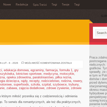
Nowe
Redakcja
Tagi
Twoje
Tagi
Spis Treści
SUB
Praca zdaln
postrzegana 
TĘSKNOTA
 LUT - 6 - 2026
MOŻLIWOŚĆ KOMENTOWANIA
ZOSTAŁA
nielicznych:
grafików. Ty
ci
,
edukacja domowa
,
egzaminy
,
farmacja
,
formuła 1
,
gry
sprawiły, że
oszykówka
,
lotnictwo sportowe
,
medycyna
,
motocykle
,
w tym w Pols
czna
,
opieka zdrowotna
,
paralotniarstwo
,
piłka nożna
,
domów i dom
ogia dziecięca
,
rajdy
,
recepty
,
rodzicielstwo
,
rodzina
,
rowery
,
przed dylem
motorowe
,
superfoods
,
szkoła
,
szpital
,
szybowce
,
trybuny
,
stacjonarne
nie
,
zabawa
,
zajęcia dodatkowe
,
zdrowe żywienie
,
zdrowie
okresu masow
hybrydowe po
w którym miłość przenika się z codziennością i odmienia
perspektywy
szereg korzy
. To serwis dla romantycznych, ale też dla praktycznych,
poranne kork