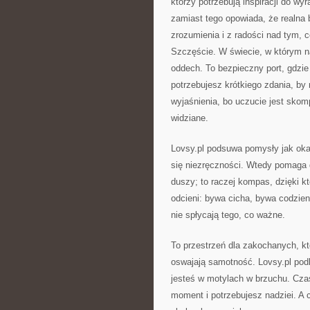
którzy potrzebują inspiracji do wy
zamiast tego opowiada, że realna b
zrozumienia i z radości nad tym, 
Szczęście. W świecie, w którym n
oddech. To bezpieczny port, gdzi
potrzebujesz krótkiego zdania, b
wyjaśnienia, bo uczucie jest skomp
widziane.
Lovsy.pl podsuwa pomysły jak okaz
się niezręczności. Wtedy pomaga 
duszy; to raczej kompas, dzięki k
odcieni: bywa cicha, bywa codzien
nie spłycają tego, co ważne.
To przestrzeń dla zakochanych, któ
oswajają samotność. Lovsy.pl pod
jesteś w motylach w brzuchu. Cza
moment i potrzebujesz nadziei. A 