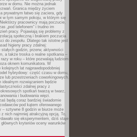
erze w domu. Nie można jednak
yzwań. Granica między życiem
 prywatnym łatwo się zaciera, gdy
oi w tym samym pokoju, w którym się
Niektórzy pracownicy mają poczucie,
zas „pod telefonem” i trudno im
ień pracy. Pojawiają się problemy z
zolacją społeczną i brakiem poczucia
ci do zespołu. Dlatego tak istotne jest
sad higieny pracy zdalnej:
stałych godzin, przerw, aktywności
, a także troska o realne spotkania –
 razy w roku – które pozwalają ludziom
poza oknem komunikatora. W
 kolejnych lat najprawdopodobniej
 model hybrydowy: część czasu w domu,
ze lub przestrzeniach coworkingowych.
rm idealnym rozwiązaniem będzie
lastyczności zdalnej pracy z
 okresowych spotkań twarzą w twarz,
anowania i budowania więzi.
zaś będą coraz bardziej świadomie
acodawców pod kątem oferowanego
y – sztywne 8 godzin w biurze może
u z nich najmniej atrakcyjną opcją. To,
ydawało się eksperymentem, dziś staje
z głównych kryteriów oceny warunków