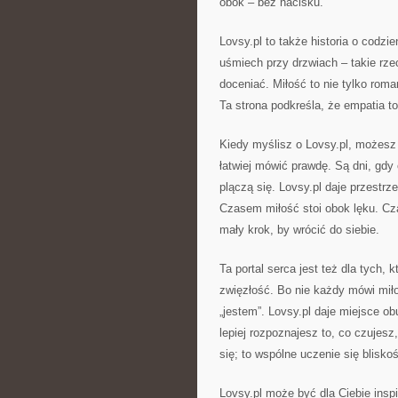
obok – bez nacisku.
Lovsy.pl to także historia o codzie
uśmiech przy drzwiach – takie rzec
doceniać. Miłość to nie tylko rom
Ta strona podkreśla, że empatia t
Kiedy myślisz o Lovsy.pl, możesz 
łatwiej mówić prawdę. Są dni, gdy
plączą się. Lovsy.pl daje przestrz
Czasem miłość stoi obok lęku. Cz
mały krok, by wrócić do siebie.
Ta portal serca jest też dla tych, k
zwięzłość. Bo nie każdy mówi miło
„jestem”. Lovsy.pl daje miejsce ob
lepiej rozpoznajesz to, co czujesz
się; to wspólne uczenie się bliskoś
Lovsy.pl może być dla Ciebie insp