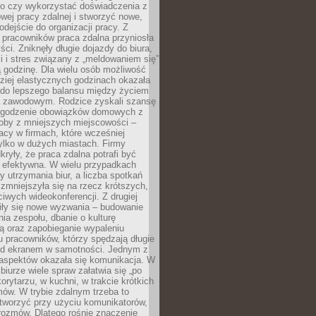
go czy wykorzystać doświadczenia z
ej pracy zdalnej i stworzyć nowe,
dejście do organizacji pracy. Z
 pracowników praca zdalna przyniosła
ści. Zniknęły długie dojazdy do biura,
i i stres związany z „meldowaniem się”
 godzinę. Dla wielu osób możliwość
ziej elastycznych godzinach okazała
 do lepszego balansu między życiem
 zawodowym. Rodzice zyskali szansę
ogodzenie obowiązków domowych z
soby z mniejszych miejscowości –
acy w firmach, które wcześniej
tylko w dużych miastach. Firmy
kryły, że praca zdalna potrafi być
 efektywna. W wielu przypadkach
y utrzymania biur, a liczba spotkań
 zmniejszyła się na rzecz krótszych,
ściwych wideokonferencji. Z drugiej
iły się nowe wyzwania – budowanie
a zespołu, dbanie o kulturę
ą oraz zapobieganie wypaleniu
pracowników, którzy spędzają długie
ed ekranem w samotności. Jednym z
aspektów okazała się komunikacja. W
biurze wiele spraw załatwia się „po
korytarzu, w kuchni, w trakcie krótkich
ów. W trybie zdalnym trzeba to
tworzyć przy użyciu komunikatorów,
orozmów. Dlatego rośnie znaczenie