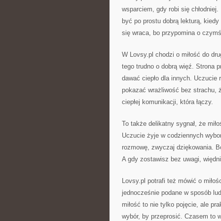
wsparciem, gdy robi się chłodnie
być po prostu dobrą lekturą, kiedy
się wraca, bo przypomina o czymś,
W Lovsy.pl chodzi o miłość do dru
tego trudno o dobrą więź. Strona p
dawać ciepło dla innych. Uczucie 
pokazać wrażliwość bez strachu, ż
ciepłej komunikacji, która łączy.
To także delikatny sygnał, że miło
Uczucie żyje w codziennych wybora
rozmowę, zwyczaj dziękowania. Bo 
A gdy zostawisz bez uwagi, więdni
Lovsy.pl potrafi też mówić o miło
jednocześnie podane w sposób ludz
miłość to nie tylko pojęcie, ale 
wybór, by przeprosić. Czasem to w