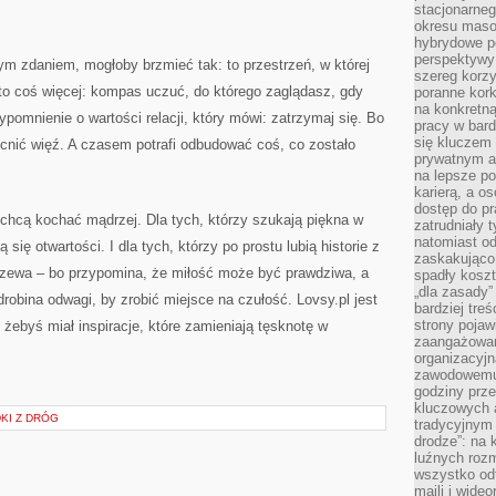
stacjonarne
okresu masow
hybrydowe po
perspektywy
nym zdaniem, mogłoby brzmieć tak: to przestrzeń, w której
szereg korzy
to coś więcej: kompas uczuć, do którego zaglądasz, gdy
poranne kork
na konkretną
pomnienie o wartości relacji, który mówi: zatrzymaj się. Bo
pracy w bard
się kluczem
cnić więź. A czasem potrafi odbudować coś, co zostało
prywatnym a
na lepsze p
karierą, a o
dostęp do pr
y chcą kochać mądrzej. Dla tych, którzy szukają piękna w
zatrudniały 
natomiast od
 się otwartości. I dla tych, którzy po prostu lubią historie z
zaskakująco
grzewa – bo przypomina, że miłość może być prawdziwa, a
spadły koszt
„dla zasady”
obina odwagi, by zrobić miejsce na czułość. Lovsy.pl jest
bardziej tre
strony pojaw
i żebyś miał inspiracje, które zamieniają tęsknotę w
zaangażowani
organizacyjn
zawodowemu 
godziny prz
kluczowych 
DKI Z DRÓG
tradycyjnym 
drodze”: na 
luźnych rozm
wszystko od
maili i wide