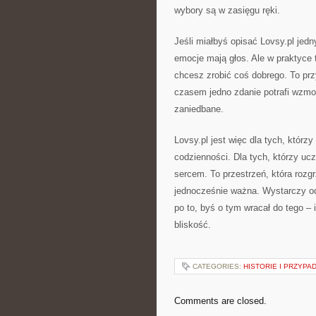
wybory są w zasięgu ręki.
Jeśli miałbyś opisać Lovsy.pl jed
emocje mają głos. Ale w praktyce 
chcesz zrobić coś dobrego. To przy
czasem jedno zdanie potrafi wzmo
zaniedbane.
Lovsy.pl jest więc dla tych, którz
codzienności. Dla tych, którzy uczą
sercem. To przestrzeń, która roz
jednocześnie ważna. Wystarczy odr
po to, byś o tym wracał do tego – 
bliskość.
CATEGORIES:
HISTORIE I PRZYPA
Comments are closed.