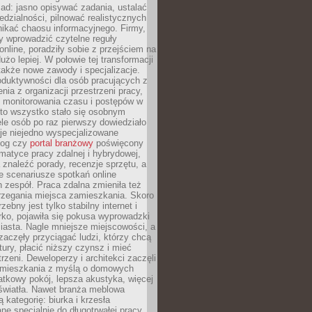
ad: jasno opisywać zadania, ustalać
dzialności, pilnować realistycznych
nikać chaosu informacyjnego. Firmy,
iły wprowadzić czytelne reguły
online, poradziły sobie z przejściem na
użo lepiej. W połowie tej transformacji
 także nowe zawody i specjalizacje.
oduktywności dla osób pracujących z
nia z organizacji przestrzeni pracy,
o monitorowania czasu i postępów w
 to wszystko stało się osobnym
le osób po raz pierwszy dowiedziało
ieje niejedno wyspecjalizowane
log czy
portal branżowy
poświęcony
matyce pracy zdalnej i hybrydowej,
znaleźć porady, recenzje sprzętu, a
e scenariusze spotkań online
h zespół. Praca zdalna zmieniła też
rzegania miejsca zamieszkania. Skoro
zebny jest tylko stabilny internet i
ko, pojawiła się pokusa wyprowadzki
iasta. Nagle mniejsze miejscowości, a
zaczęły przyciągać ludzi, którzy chcą
atury, płacić niższy czynsz i mieć
trzeni. Deweloperzy i architekci zaczęli
 mieszkania z myślą o domowych
atkowy pokój, lepsza akustyka, więcej
 światła. Nawet branża meblowa
 kategorię: biurka i krzesła
ne specjalnie do długotrwałej pracy