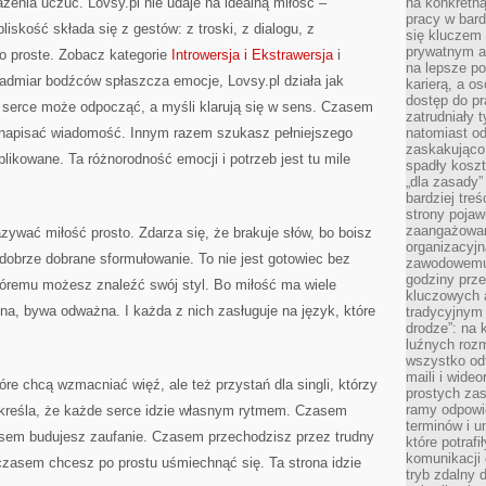
rażenia uczuć. Lovsy.pl nie udaje na idealną miłość –
na konkretną
pracy w bard
liskość składa się z gestów: z troski, z dialogu, z
się kluczem
prywatnym a
co proste. Zobacz kategorie
Introwersja i Ekstrawersja
i
na lepsze p
admiar bodźców spłaszcza emocje, Lovsy.pl działa jak
karierą, a o
dostęp do pr
e serce może odpocząć, a myśli klarują się w sens. Czasem
zatrudniały 
y napisać wiadomość. Innym razem szukasz pełniejszego
natomiast od
zaskakująco
likowane. Ta różnorodność emocji i potrzeb jest tu mile
spadły koszt
„dla zasady”
bardziej tre
strony pojaw
zaangażowani
ywać miłość prosto. Zdarza się, że brakuje słów, bo boisz
organizacyjn
dobrze dobrane sformułowanie. To nie jest gotowiec bez
zawodowemu 
godziny prz
tóremu możesz znaleźć swój styl. Bo miłość ma wiele
kluczowych 
na, bywa odważna. I każda z nich zasługuje na język, które
tradycyjnym 
drodze”: na 
luźnych rozm
wszystko od
maili i wide
re chcą wzmacniać więź, ale też przystań dla singli, którzy
prostych zas
ramy odpowie
kreśla, że każde serce idzie własnym rytmem. Czasem
terminów i u
sem budujesz zaufanie. Czasem przechodzisz przez trudny
które potraf
komunikacji 
czasem chcesz po prostu uśmiechnąć się. Ta strona idzie
tryb zdalny d