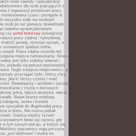
 także nowe zawody i specjalizacje.
oduktywności dla osób pracujących z
nia z organizacji przestrzeni pracy,
o monitorowania czasu i postępów w
 to wszystko stało się osobnym
le osób po raz pierwszy dowiedziało
ieje niejedno wyspecjalizowane
log czy
portal branżowy
poświęcony
matyce pracy zdalnej i hybrydowej,
znaleźć porady, recenzje sprzętu, a
e scenariusze spotkań online
h zespół. Praca zdalna zmieniła też
rzegania miejsca zamieszkania. Skoro
zebny jest tylko stabilny internet i
ko, pojawiła się pokusa wyprowadzki
iasta. Nagle mniejsze miejscowości, a
zaczęły przyciągać ludzi, którzy chcą
atury, płacić niższy czynsz i mieć
trzeni. Deweloperzy i architekci zaczęli
 mieszkania z myślą o domowych
atkowy pokój, lepsza akustyka, więcej
 światła. Nawet branża meblowa
 kategorię: biurka i krzesła
ne specjalnie do długotrwałej pracy
erze w domu. Nie można jednak
yzwań. Granica między życiem
 prywatnym łatwo się zaciera, gdy
oi w tym samym pokoju, w którym się
Niektórzy pracownicy mają poczucie,
zas „pod telefonem” i trudno im