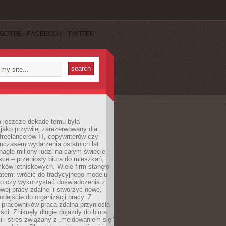
SCRIBE
FACEBOOK
TWITTER
a jeszcze dekadę temu była
jako przywilej zarezerwowany dla
 freelancerów IT, copywriterów czy
mczasem wydarzenia ostatnich lat
 nagle miliony ludzi na całym świecie –
ce – przeniosły biura do mieszkań,
ków letniskowych. Wiele firm stanęło
atem: wrócić do tradycyjnego modelu
go czy wykorzystać doświadczenia z
ej pracy zdalnej i stworzyć nowe,
dejście do organizacji pracy. Z
 pracowników praca zdalna przyniosła
ści. Zniknęły długie dojazdy do biura,
i i stres związany z „meldowaniem się”