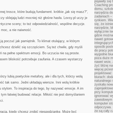
pojawiły się
Coaching pr
domu, szkole
nnej trosce, które budują fundament. krótkie „jak się masz?”,
narzędzia d
zadaniach –
zy sklejają ludzi mocniej niż głośne hasła. Lovsy.pl uczy je
rynkiem. Wie
antyczne sceny; to też odpowiedzialność, wspólne decyzje.
się, że istn
narzędzie, b
o moc, a nie naiwność.
wyłącznie te
gdzie można 
nawet gotow
ją poczuć jak pamiętnik. To klimat otulający, w którym
integrującyc
sposób post
 chcesz dzielić się szczęściem. Są też chwile, gdy myśli
do pracy potr
eń na pełne spektrum emocji. Bo uczucia nie są proste.
wygodne biur
poza duże m
asem bliskość potrzebuje zaufania. A czasem wystarczy
nawet wsie, 
żyć bliżej n
więcej przes
projektować
tórzy lubią poetyckie metafory, ale i dla tych, którzy wolą
biurach: dod
naturalnego
ść tak samo. Jedni układają wiersze. Inni wolą krótkie
zyskała nową
zaprojektowa
u stylom. To inspiracja do tego, by nazywać emocje. A im
przy komput
, tym łatwiej budować relacje. Miłość nie jest domyślaniem
ignorować w
zawodowym a
ci.
komputer st
odpoczywa. 
że są cały c
iracją, kiedy chcesz zrobić niespodziankę. Może być