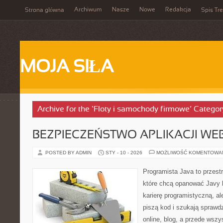
Archiwum
Nasze
Nowe
Redakcja
Strona główna
Spis Tre
MOJA SIŁA
Archive for the ‘Floty i samochody firmowe’ Categor
BEZPIECZEŃSTWO APLIKACJI W
POSTED BY ADMIN
STY - 10 - 2026
MOŻLIWOŚĆ KOMENTOWA
Programista Java to przest
które chcą opanować Javy k
karierę programistyczną, ale
piszą kod i szukają spraw
online, blog, a przede wszy