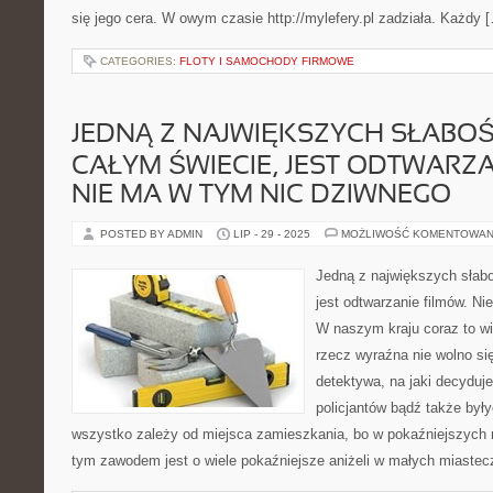
się jego cera. W owym czasie http://mylefery.pl zadziała. Każdy 
CATEGORIES:
FLOTY I SAMOCHODY FIRMOWE
JEDNĄ Z NAJWIĘKSZYCH SŁABOŚ
CAŁYM ŚWIECIE, JEST ODTWARZA
NIE MA W TYM NIC DZIWNEGO
POSTED BY ADMIN
LIP - 29 - 2025
MOŻLIWOŚĆ KOMENTOWAN
Jedną z największych słabo
jest odtwarzanie filmów. N
W naszym kraju coraz to 
rzecz wyraźna nie wolno si
detektywa, na jaki decyduje
policjantów bądź także były
wszystko zależy od miejsca zamieszkania, bo w pokaźniejszych 
tym zawodem jest o wiele pokaźniejsze aniżeli w małych miastec