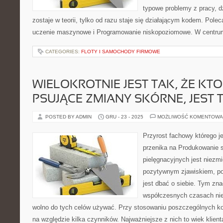
typowe problemy z pracy, d
zostaje w teorii, tylko od razu staje się działającym kodem. Pole
uczenie maszynowe i Programowanie niskopoziomowe. W centrum
CATEGORIES:
FLOTY I SAMOCHODY FIRMOWE
WIELOKROTNIE JEST TAK, ŻE KT
PSUJĄCE ZMIANY SKÓRNE, JEST 
POSTED BY ADMIN
GRU - 23 - 2025
MOŻLIWOŚĆ KOMENTOWA
Przyrost fachowy którego 
przenika na Produkowanie 
pielęgnacyjnych jest niezmi
pozytywnym zjawiskiem, p
jest dbać o siebie. Tym zna
współczesnych czasach nie 
wolno do tych celów używać. Przy stosowaniu poszczególnych k
na względzie kilka czynników. Najważniejsze z nich to wiek klient