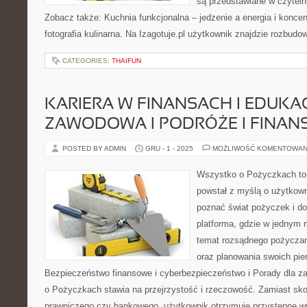
są przedstawiane w czyteln
Zobacz także: Kuchnia funkcjonalna – jedzenie a energia i koncent
fotografia kulinarna. Na Izagotuje.pl użytkownik znajdzie rozbudo
CATEGORIES:
THAIFUN
KARIERA W FINANSACH I EDUKA
ZAWODOWA I PODRÓŻE I FINAN
POSTED BY ADMIN
GRU - 1 - 2025
MOŻLIWOŚĆ KOMENTOWAN
Wszystko o Pożyczkach to s
powstał z myślą o użytkowni
poznać świat pożyczek i d
platforma, gdzie w jednym 
temat rozsądnego pożyczan
oraz planowania swoich pie
Bezpieczeństwo finansowe i cyberbezpieczeństwo i Porady dla z
o Pożyczkach stawia na przejrzystość i rzeczowość. Zamiast sk
prawniczego czy bankowego, użytkownik otrzymuje przystępne wy