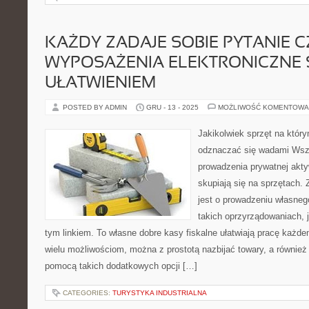
KAŻDY ZADAJE SOBIE PYTANIE C
WYPOSAŻENIA ELEKTRONICZNE 
UŁATWIENIEM
POSTED BY ADMIN
GRU - 13 - 2025
MOŻLIWOŚĆ KOMENTOWA
Jakikolwiek sprzęt na któ
odznaczać się wadami Wszy
prowadzenia prywatnej akt
skupiają się na sprzętach.
jest o prowadzeniu własneg
takich oprzyrządowaniach, 
tym linkiem. To własne dobre kasy fiskalne ułatwiają pracę każd
wielu możliwościom, można z prostotą nazbijać towary, a równie
pomocą takich dodatkowych opcji […]
CATEGORIES:
TURYSTYKA INDUSTRIALNA