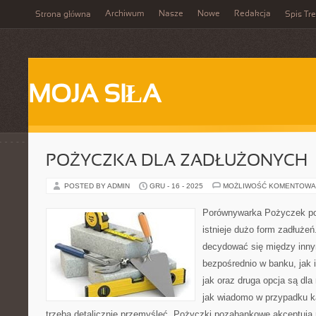
Archiwum
Nasze
Nowe
Redakcja
Strona główna
Spis Tre
MOJA SIŁA
POŻYCZKA DLA ZADŁUŻONYCH
POSTED BY ADMIN
GRU - 16 - 2025
MOŻLIWOŚĆ KOMENTOWA
Porównywarka Pożyczek p
istnieje dużo form zadłuże
decydować się między innym
bezpośrednio w banku, jak 
jak oraz druga opcja są dla
jak wiadomo w przypadku k
trzeba detalicznie przemyśleć. Pożyczki pozabankowe akceptują 