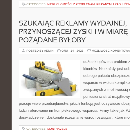
CATEGORIES:
NIERUCHOMOŚCI Z PROBLEMAMI PRAWNYMI I ZADŁUŻE
SZUKAJĄC REKLAMY WYDAJNEJ,
PRZYNOSZĄCEJ ZYSKI I W MIARĘ 
POŻĄDANE BYŁOBY
POSTED BY ADMIN
GRU - 14 - 2025
MOŻLIWOŚĆ KOMENTOWA
dużo sklepów ma problem 
klientów. Nie każdy jest d
dobrego pakietu ubezpiec
wsparcie w wielu skompliko
związanych z możliwością s
poniesienia strat majątkow
pracuje wiele przedsiębiorstw, jakich funkcją jest oczywiście ub
ludzi i oferowanie im kompleksowego wsparcia. Firmy takie jak P
doświadczenie i doskonałe rozeznanie wśród rozwiązań, które mo
CATEGORIES:
MONTRAVELS