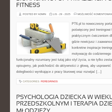
FITNESS
POSTED BY ADMIN
LIS - 29 - 2025
MOŻLIWOŚĆ KOMENTOWAN
PT6.pl to nowoczesny portal
poświęcony jest treningowi
praktycznym ćwiczeniom dla
gdzie nowicjusz i zaawanso
konkretne inspiracje trenin
motywację do codziennego r
funkcjonalny rozumiany jest tutaj jako styl życia, a nie tylko zes
opisujemy, jak podchodzić do aktywności z głową, aby usprawnić
dolegliwości wynikające z pracy biurowej oraz rozwijać […]
CATEGORIES:
PEREGRINOS
PSYCHOLOGIA DZIECKA W WIEK
PRZEDSZKOLNYM I TERAPIA DZIEC
MŁODZIEŻY