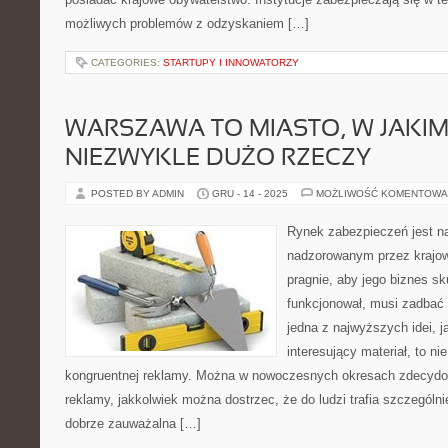
możliwych problemów z odzyskaniem […]
CATEGORIES:
STARTUPY I INNOWATORZY
WARSZAWA TO MIASTO, W JAKI
NIEZWYKLE DUŻO RZECZY
POSTED BY ADMIN
GRU - 14 - 2025
MOŻLIWOŚĆ KOMENTOWA
Rynek zabezpieczeń jest n
nadzorowanym przez krajowy
pragnie, aby jego biznes sk
funkcjonował, musi zadbać
jedna z najwyższych idei, j
interesujący materiał, to ni
kongruentnej reklamy. Można w nowoczesnych okresach zdecydow
reklamy, jakkolwiek można dostrzec, że do ludzi trafia szczególni
dobrze zauważalna […]