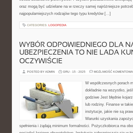
oraz mogą być udzielane na w rzeczy samej najróżniejsze potrze
najpopularniejszych rodzajów tego typu kredytów […]
CATEGORIES:
LOGOPEDIA
WYBÓR ODPOWIEDNIEGO DLA N
UBEZPIECZENIA TO NIE LADA KU
OCZYWIŚCIE
POSTED BY ADMIN
GRU - 15 - 2025
MOŻLIWOŚĆ KOMENTOWA
W współczesnych porach m
dokładnie na wszystko, jeś
godziwe Jest błędnie kojar
lub rodziny. Finanse w takie
instytucje, jakie nie są pr
Warunki uzyskania zapożyc
spełnienia i żądają minimum formalności. Pożyczkobiorca ma obo
posiadać krajowe obywatelstwo. Instytucje zabezpieczają się w 