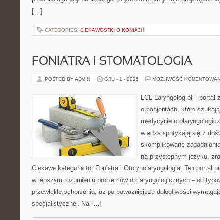
[…]
CATEGORIES:
CIEKAWOSTKI O KONIACH
FONIATRA I STOMATOLOGIA
POSTED BY ADMIN
GRU - 1 - 2025
MOŻLIWOŚĆ KOMENTOWAN
LCL-Laryngolog.pl – portal
o pacjentach, które szukaj
medycynie otolaryngologicz
wiedza spotykają się z doś
skomplikowane zagadnieni
na przystępnym języku, zr
Ciekawe kategorie to: Foniatra i Otorynolaryngologia. Ten portal 
w lepszym rozumieniu problemów otolaryngologicznych – od typow
przewlekłe schorzenia, aż po poważniejsze dolegliwości wymagaj
specjalistycznej. Na […]