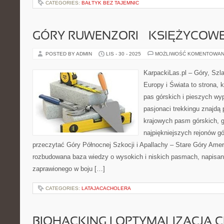
CATEGORIES:
BAŁTYK BEZ TAJEMNIC
GÓRY RUWENZORI – KSIĘŻYCOW
POSTED BY ADMIN
LIS - 30 - 2025
MOŻLIWOŚĆ KOMENTOWAN
KarpackiLas.pl – Góry, Szl
Europy i Świata to strona, 
pas górskich i pieszych wyp
pasjonaci trekkingu znajdą
krajowych pasm górskich, g
najpiękniejszych rejonów gó
przeczytać Góry Północnej Szkocji i Apallachy – Stare Góry Amer
rozbudowana baza wiedzy o wysokich i niskich pasmach, napisa
zaprawionego w boju […]
CATEGORIES:
LATAJACACHOLERA
BIOHACKING I OPTYMALIZACJA CI