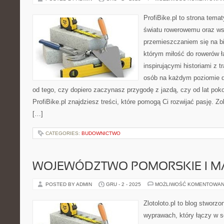
ProfiBike.pl to strona tem
światu rowerowemu oraz ws
przemieszczaniem się na bi
którym miłość do rowerów łą
inspirującymi historiami z 
osób na każdym poziomie d
od tego, czy dopiero zaczynasz przygodę z jazdą, czy od lat pok
ProfiBike.pl znajdziesz treści, które pomogą Ci rozwijać pasję. 
[…]
CATEGORIES:
BUDOWNICTWO
WOJEWÓDZTWO POMORSKIE I 
POSTED BY ADMIN
GRU - 2 - 2025
MOŻLIWOŚĆ KOMENTOWAN
Zlotoloto.pl to blog stworz
wyprawach, który łączy w s