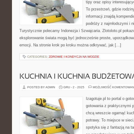
tipy oraz opisy interesując
To przestrzeń, gdzie rodzi
informacji znajdą kompend
podróży z najmłodszymi i n
Turystycznie polecamy Indonezja i Szwajcaria. Zlotoloto.pl pokaz
eksplorowanie świata mogą być jednocześnie proste, uporządkow
emocji. Na stronie krok po kroku można odkrywać, jak […]
CATEGORIES:
ZDROWIE I KONDYCJA NA WODZIE
KUCHNIA I KUCHNIA BUDŻETOW
POSTED BY ADMIN
GRU - 2 - 2025
MOŻLIWOŚĆ KOMENTOWAN
Izagotuje.pl to portal o got
gotowania z praktycznymi p
chcą wreszcie ogarnąć kuc
potrawy. To miejsce w siec
spotyka się z fantazją na ta