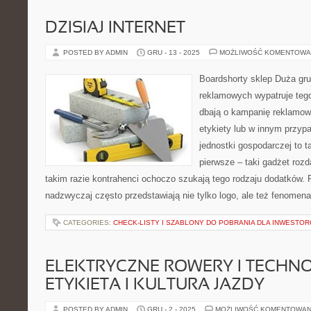
DZISIAJ INTERNET
POSTED BY ADMIN
GRU - 13 - 2025
MOŻLIWOŚĆ KOMENTOWA
Boardshorty sklep Duża gr
reklamowych wypatruje tego 
dbają o kampanię reklamową
etykiety lub w innym przyp
jednostki gospodarczej to 
pierwsze – taki gadżet roz
takim razie kontrahenci ochoczo szukają tego rodzaju dodatków. P
nadzwyczaj często przedstawiają nie tylko logo, ale też fenomena
CATEGORIES:
CHECK-LISTY I SZABLONY DO POBRANIA DLA INWESTO
ELEKTRYCZNE ROWERY I TECHNO
ETYKIETA I KULTURA JAZDY
POSTED BY ADMIN
GRU - 2 - 2025
MOŻLIWOŚĆ KOMENTOWAN