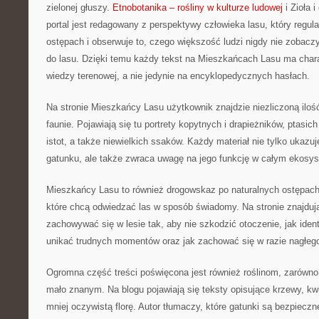
zielonej głuszy.
Etnobotanika – rośliny w kulturze ludowej
i Zioła 
portal jest redagowany z perspektywy człowieka lasu, który regula
ostępach i obserwuje to, czego większość ludzi nigdy nie zobacz
do lasu. Dzięki temu każdy tekst na Mieszkańcach Lasu ma chara
wiedzy terenowej, a nie jedynie na encyklopedycznych hasłach.
Na stronie Mieszkańcy Lasu użytkownik znajdzie niezliczoną iloś
faunie. Pojawiają się tu portrety kopytnych i drapieżników, ptasic
istot, a także niewielkich ssaków. Każdy materiał nie tylko ukazu
gatunku, ale także zwraca uwagę na jego funkcję w całym ekosys
Mieszkańcy Lasu to również drogowskaz po naturalnych ostępach
które chcą odwiedzać las w sposób świadomy. Na stronie znajduj
zachowywać się w lesie tak, aby nie szkodzić otoczenie, jak ident
unikać trudnych momentów oraz jak zachować się w razie nagłeg
Ogromna część treści poświęcona jest również roślinom, zarówn
mało znanym. Na blogu pojawiają się teksty opisujące krzewy, kwi
mniej oczywistą florę. Autor tłumaczy, które gatunki są bezpiecz