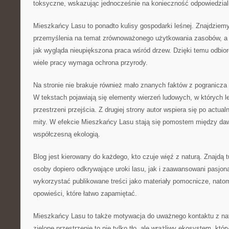
toksyczne, wskazując jednocześnie na konieczność odpowiedzial
Mieszkańcy Lasu to ponadto kulisy gospodarki leśnej. Znajdziemy t
przemyślenia na temat zrównoważonego użytkowania zasobów, a t
jak wygląda nieupiększona praca wśród drzew. Dzięki temu odbio
wiele pracy wymaga ochrona przyrody.
Na stronie nie brakuje również mało znanych faktów z pogranicza 
W tekstach pojawiają się elementy wierzeń ludowych, w których le
przestrzeni przejścia. Z drugiej strony autor wspiera się po actua
mity. W efekcie Mieszkańcy Lasu stają się pomostem między da
współczesną ekologią.
Blog jest kierowany do każdego, kto czuje więź z naturą. Znajdą t
osoby dopiero odkrywające uroki lasu, jak i zaawansowani pasjona
wykorzystać publikowane treści jako materiały pomocnicze, nato
opowieści, które łatwo zapamiętać.
Mieszkańcy Lasu to także motywacja do uważnego kontaktu z nat
zielone przestrzenie to nie tylko tło, ale wrażliwy ekosystem, k