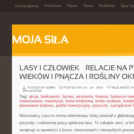
Archiwum
Nasze
Nowe
Redakcja
Strona główna
Spis Tre
MOJA SIŁA
LASY I CZŁOWIEK – RELACJE NA 
WIEKÓW I PNĄCZA I ROŚLINY 
POSTED BY ADMIN
POSTED ON LIS - 29 - 2025
MOŻLIWOŚĆ 
WYŁĄCZONA
Tagi:
akcje
,
bankowość
,
biznes
,
ekonomia
,
finanse
,
fundusze inw
inwestowanie
,
inwestycje
,
karta kredytowa
,
konto osobiste
,
kredyt
planowanie budżetu
,
portfel inwestycyjny
,
pożyczki
,
zarządzanie 
Mieszkańcy Lasu to strona internetowa, który powstał z głębokieg
przyrody i codziennej pracy opiekuna lasu. To zakątek sieci, w k
wsiąknąć w opowieści o borze, stworzeniach i niezwykłych proce