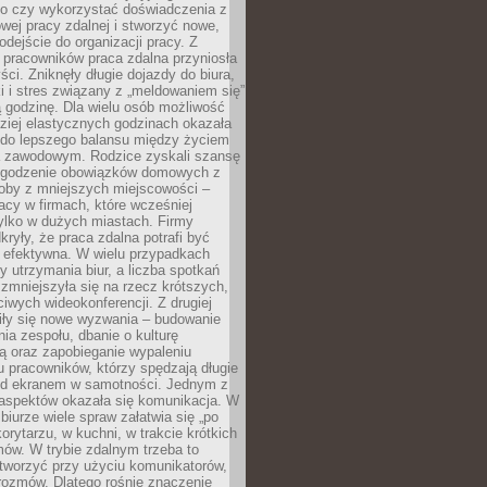
go czy wykorzystać doświadczenia z
ej pracy zdalnej i stworzyć nowe,
dejście do organizacji pracy. Z
 pracowników praca zdalna przyniosła
ści. Zniknęły długie dojazdy do biura,
i i stres związany z „meldowaniem się”
 godzinę. Dla wielu osób możliwość
ziej elastycznych godzinach okazała
 do lepszego balansu między życiem
 zawodowym. Rodzice zyskali szansę
ogodzenie obowiązków domowych z
soby z mniejszych miejscowości –
acy w firmach, które wcześniej
tylko w dużych miastach. Firmy
kryły, że praca zdalna potrafi być
 efektywna. W wielu przypadkach
y utrzymania biur, a liczba spotkań
 zmniejszyła się na rzecz krótszych,
ściwych wideokonferencji. Z drugiej
iły się nowe wyzwania – budowanie
a zespołu, dbanie o kulturę
ą oraz zapobieganie wypaleniu
pracowników, którzy spędzają długie
ed ekranem w samotności. Jednym z
aspektów okazała się komunikacja. W
biurze wiele spraw załatwia się „po
korytarzu, w kuchni, w trakcie krótkich
ów. W trybie zdalnym trzeba to
tworzyć przy użyciu komunikatorów,
orozmów. Dlatego rośnie znaczenie