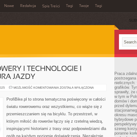
Nowe
Redakcja
Tagi
Twoje
Tagi
Spis Treści
SUB
WERY I TECHNOLOGIE I
Praca zdaln
URA JAZDY
postrzegana 
nielicznych:
grafików. Ty
ELEKTRYCZNE
2025
MOŻLIWOŚĆ KOMENTOWANIA
ZOSTAŁA WYŁĄCZONA
ROWERY
sprawiły, że
I
w tym w Pols
TECHNOLOGIE
ProfiBike.pl to strona tematyczna poświęcony w całości
domów i dom
I
ETYKIETA
przed dylem
światu rowerowemu oraz wszystkiemu, co wiąże się z
I
stacjonarne
KULTURA
przemieszczaniem się na bicyklu. To przestrzeń, w
JAZDY
okresu masow
hybrydowe po
którym miłość do rowerów łączy się z rzetelną wiedzą,
perspektywy
inspirującymi historiami z trasy oraz podpowiedziami dla
szereg korzy
poranne kork
osób na każdym poziomie doświadczenia. Niezależnie