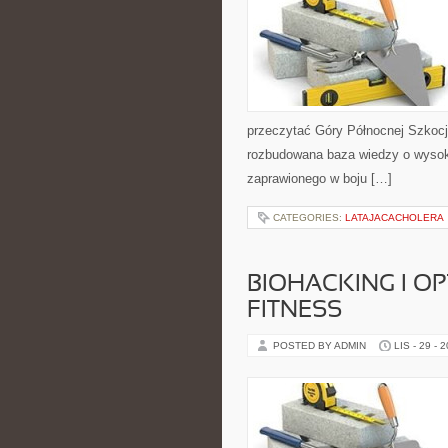
przeczytać Góry Północnej Szkocji
rozbudowana baza wiedzy o wysok
zaprawionego w boju […]
CATEGORIES:
LATAJACACHOLERA
BIOHACKING I OP
FITNESS
POSTED BY ADMIN
LIS - 29 - 