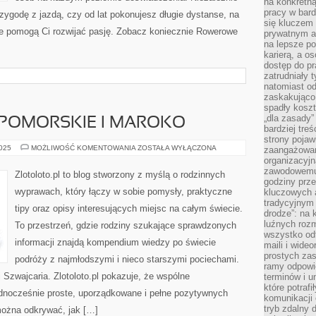
na konkretną
pracy w bard
zygodę z jazdą, czy od lat pokonujesz długie dystanse, na
się kluczem
tóre pomogą Ci rozwijać pasję. Zobacz koniecznie Rowerowe
prywatnym a
na lepsze p
karierą, a o
dostęp do pr
zatrudniały 
natomiast od
zaskakująco
spadły koszt
„dla zasady”
POMORSKIE I MAROKO
bardziej tre
strony pojaw
WOJEWÓDZTWO
2025
MOŻLIWOŚĆ KOMENTOWANIA
ZOSTAŁA WYŁĄCZONA
zaangażowani
POMORSKIE
organizacyjn
I
zawodowemu 
MAROKO
Zlotoloto.pl to blog stworzony z myślą o rodzinnych
godziny prz
wyprawach, który łączy w sobie pomysły, praktyczne
kluczowych 
tradycyjnym 
tipy oraz opisy interesujących miejsc na całym świecie.
drodze”: na 
luźnych rozm
To przestrzeń, gdzie rodziny szukające sprawdzonych
wszystko od
informacji znajdą kompendium wiedzy po świecie
maili i wide
prostych zas
podróży z najmłodszymi i nieco starszymi pociechami.
ramy odpowie
 Szwajcaria. Zlotoloto.pl pokazuje, że wspólne
terminów i u
które potraf
dnocześnie proste, uporządkowane i pełne pozytywnych
komunikacji 
tryb zdalny d
można odkrywać, jak […]