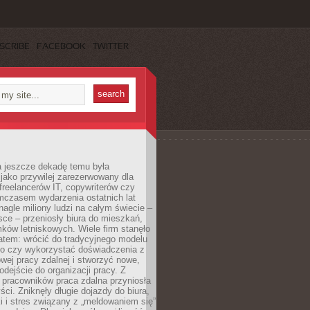
SCRIBE
FACEBOOK
TWITTER
a jeszcze dekadę temu była
jako przywilej zarezerwowany dla
 freelancerów IT, copywriterów czy
mczasem wydarzenia ostatnich lat
 nagle miliony ludzi na całym świecie –
ce – przeniosły biura do mieszkań,
ków letniskowych. Wiele firm stanęło
atem: wrócić do tradycyjnego modelu
go czy wykorzystać doświadczenia z
ej pracy zdalnej i stworzyć nowe,
dejście do organizacji pracy. Z
 pracowników praca zdalna przyniosła
ści. Zniknęły długie dojazdy do biura,
i i stres związany z „meldowaniem się”