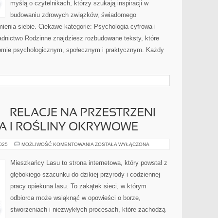
myślą o czytelnikach, którzy szukają inspiracji w
budowaniu zdrowych związków, świadomego
mienia siebie. Ciekawe kategorie: Psychologia cyfrowa i
adnictwo Rodzinne znajdziesz rozbudowane teksty, które
oziomie psychologicznym, społecznym i praktycznym. Każdy
 – RELACJE NA PRZESTRZENI
A I ROŚLINY OKRYWOWE
LASY
2025
MOŻLIWOŚĆ KOMENTOWANIA
ZOSTAŁA WYŁĄCZONA
I
CZŁOWIEK
–
Mieszkańcy Lasu to strona internetowa, który powstał z
RELACJE
NA
głębokiego szacunku do dzikiej przyrody i codziennej
PRZESTRZENI
WIEKÓW
pracy opiekuna lasu. To zakątek sieci, w którym
I
PNĄCZA
odbiorca może wsiąknąć w opowieści o borze,
I
ROŚLINY
OKRYWOWE
stworzeniach i niezwykłych procesach, które zachodzą