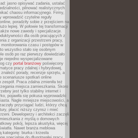
ad: jasno opisywać zadania, ustalać
dzialności, pilnować realistycznych
nikać chaosu informacyjnego. Firmy,
iły wprowadzić czytelne reguły
online, poradziły sobie z przejściem na
użo lepiej. W połowie tej transformacji
 także nowe zawody i specjalizacje.
oduktywności dla osób pracujących z
nia z organizacji przestrzeni pracy,
o monitorowania czasu i postępów w
 to wszystko stało się osobnym
le osób po raz pierwszy dowiedziało
ieje niejedno wyspecjalizowane
log czy
portal branżowy
poświęcony
matyce pracy zdalnej i hybrydowej,
znaleźć porady, recenzje sprzętu, a
e scenariusze spotkań online
h zespół. Praca zdalna zmieniła też
rzegania miejsca zamieszkania. Skoro
zebny jest tylko stabilny internet i
ko, pojawiła się pokusa wyprowadzki
iasta. Nagle mniejsze miejscowości, a
zaczęły przyciągać ludzi, którzy chcą
atury, płacić niższy czynsz i mieć
trzeni. Deweloperzy i architekci zaczęli
 mieszkania z myślą o domowych
atkowy pokój, lepsza akustyka, więcej
 światła. Nawet branża meblowa
 kategorię: biurka i krzesła
ne specjalnie do długotrwałej pracy