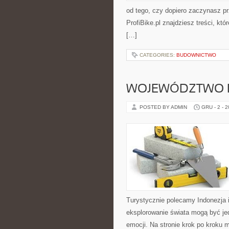
od tego, czy dopiero zaczynasz pr
ProfiBike.pl znajdziesz treści, k
[…]
CATEGORIES:
BUDOWNICTWO
WOJEWÓDZTWO 
POSTED BY ADMIN
GRU - 2 - 
Turystycznie polecamy Indonezja i
eksplorowanie świata mogą być je
emocji. Na stronie krok po kroku 