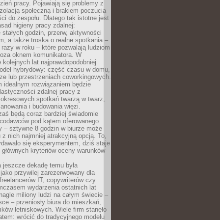
ień pracy. Pojawiają się problemy z
zolacją społeczną i brakiem poczucia
ci do zespołu. Dlatego tak istotne jest
sad higieny pracy zdalnej:
stałych godzin, przerw, aktywności
, a także troska o realne spotkania –
 razy w roku – które pozwalają ludziom
poza oknem komunikatora. W
 kolejnych lat najprawdopodobniej
 model hybrydowy: część czasu w domu,
ze lub przestrzeniach coworkingowych.
rm idealnym rozwiązaniem będzie
lastyczności zdalnej pracy z
 okresowych spotkań twarzą w twarz,
anowania i budowania więzi.
zaś będą coraz bardziej świadomie
acodawców pod kątem oferowanego
y – sztywne 8 godzin w biurze może
u z nich najmniej atrakcyjną opcją. To,
ydawało się eksperymentem, dziś staje
z głównych kryteriów oceny warunków
a jeszcze dekadę temu była
jako przywilej zarezerwowany dla
 freelancerów IT, copywriterów czy
mczasem wydarzenia ostatnich lat
 nagle miliony ludzi na całym świecie –
ce – przeniosły biura do mieszkań,
ków letniskowych. Wiele firm stanęło
atem: wrócić do tradycyjnego modelu