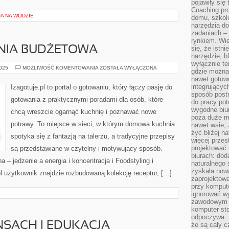
pojawiły się
Coaching pr
A NA WODZIE
domu, szkole
narzędzia d
zadaniach –
rynkiem. Wie
HNIA BUDŻETOWA
się, że istn
narzędzie, b
wyłącznie te
KUCHNIA
2025
MOŻLIWOŚĆ KOMENTOWANIA
ZOSTAŁA WYŁĄCZONA
gdzie można 
I
nawet gotow
KUCHNIA
BUDŻETOWA
integrującyc
Izagotuje.pl to portal o gotowaniu, który łączy pasję do
sposób post
gotowania z praktycznymi poradami dla osób, które
do pracy potr
wygodne biur
chcą wreszcie ogarnąć kuchnię i poznawać nowe
poza duże m
potrawy. To miejsce w sieci, w którym domowa kuchnia
nawet wsie, 
żyć bliżej n
spotyka się z fantazją na talerzu, a tradycyjne przepisy
więcej przes
projektować
są przedstawiane w czytelny i motywujący sposób.
biurach: dod
 – jedzenie a energia i koncentracja i Foodstyling i
naturalnego
zyskała nową
.pl użytkownik znajdzie rozbudowaną kolekcję receptur, […]
zaprojektowa
przy komput
ignorować w
zawodowym a
komputer st
odpoczywa. 
NSACH I EDUKACJA
że są cały c