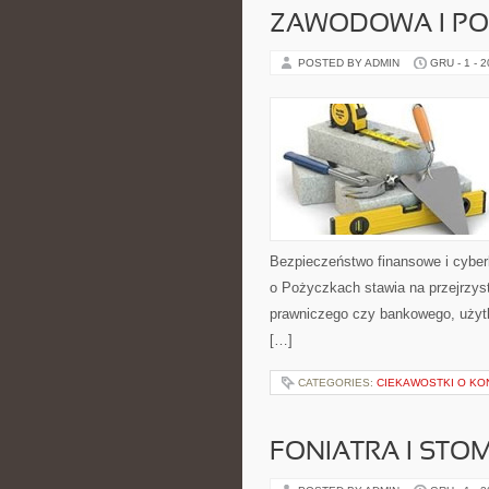
ZAWODOWA I POD
POSTED BY ADMIN
GRU - 1 - 
Bezpieczeństwo finansowe i cyber
o Pożyczkach stawia na przejrzys
prawniczego czy bankowego, użytk
[…]
CATEGORIES:
CIEKAWOSTKI O KO
FONIATRA I STO