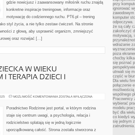
gdzie nowicjusz i zaawansowany miłośnik ruchu znajdą
przy komput
ignorować w
konkretne inspiracje treningowe, informacje oraz
zawodowym a
motywację do codziennego ruchu. PT6.pl – trening
komputer st
odpoczywa. 
ako styl życia, a nie tylko zestaw ćwiczeń. Na stronie
że są cały c
zakończyć dz
ywności z głową, aby usprawnić organizm, zmniejszyć
motywacją, i
urowej oraz rozwijać […]
przynależnoś
wdrażanie za
wyznaczenie 
poza ekranem
choćby kilka
się poznać 
perspektywie
ZIECKA W WIEKU
utrwali się
część w biur
 TERAPIA DZIECI I
Dla wielu fi
połączenie e
możliwością
wspólnego pl
PSYCHOLOGIA
2025
MOŻLIWOŚĆ KOMENTOWANIA
ZOSTAŁA WYŁĄCZONA
Pracownicy 
DZIECKA
wybierać pr
W
WIEKU
modelu prac
Poradnictwo Rodzinne jest portal, w którym rodzina
PRZEDSZKOLNYM
być dla wiel
I
staje się centrum uwagi, a psychologia, relacja i
TERAPIA
co kiedyś w
DZIECI
się jednym 
rodzicielstwo splatają się w jedną logicznie
I
zatrudnienia.
MŁODZIEŻY
uporządkowaną całość. Strona została stworzona z