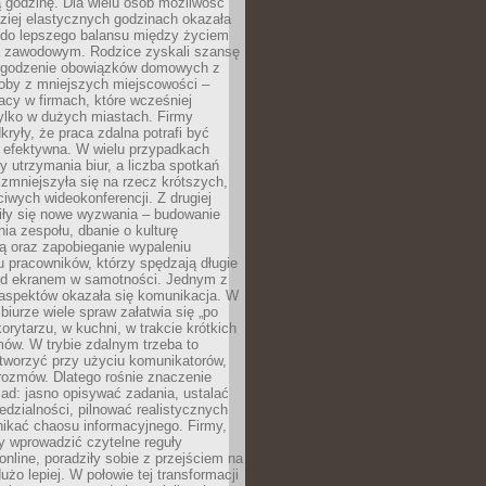
 godzinę. Dla wielu osób możliwość
ziej elastycznych godzinach okazała
 do lepszego balansu między życiem
 zawodowym. Rodzice zyskali szansę
ogodzenie obowiązków domowych z
soby z mniejszych miejscowości –
acy w firmach, które wcześniej
tylko w dużych miastach. Firmy
kryły, że praca zdalna potrafi być
 efektywna. W wielu przypadkach
y utrzymania biur, a liczba spotkań
 zmniejszyła się na rzecz krótszych,
ściwych wideokonferencji. Z drugiej
iły się nowe wyzwania – budowanie
a zespołu, dbanie o kulturę
ą oraz zapobieganie wypaleniu
pracowników, którzy spędzają długie
ed ekranem w samotności. Jednym z
aspektów okazała się komunikacja. W
biurze wiele spraw załatwia się „po
korytarzu, w kuchni, w trakcie krótkich
ów. W trybie zdalnym trzeba to
tworzyć przy użyciu komunikatorów,
orozmów. Dlatego rośnie znaczenie
ad: jasno opisywać zadania, ustalać
dzialności, pilnować realistycznych
nikać chaosu informacyjnego. Firmy,
iły wprowadzić czytelne reguły
online, poradziły sobie z przejściem na
użo lepiej. W połowie tej transformacji