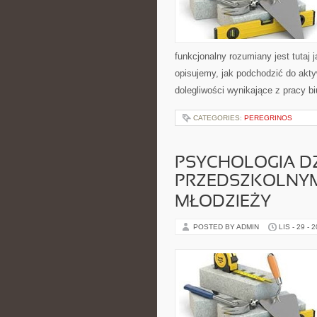
funkcjonalny rozumiany jest tutaj j
opisujemy, jak podchodzić do akt
dolegliwości wynikające z pracy bi
CATEGORIES:
PEREGRINOS
PSYCHOLOGIA D
PRZEDSZKOLNYM I
MŁODZIEŻY
POSTED BY ADMIN
LIS - 29 - 