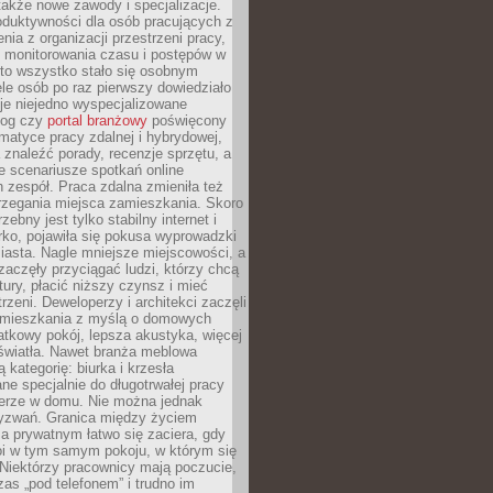
 także nowe zawody i specjalizacje.
oduktywności dla osób pracujących z
nia z organizacji przestrzeni pracy,
o monitorowania czasu i postępów w
 to wszystko stało się osobnym
le osób po raz pierwszy dowiedziało
ieje niejedno wyspecjalizowane
log czy
portal branżowy
poświęcony
matyce pracy zdalnej i hybrydowej,
znaleźć porady, recenzje sprzętu, a
e scenariusze spotkań online
h zespół. Praca zdalna zmieniła też
rzegania miejsca zamieszkania. Skoro
zebny jest tylko stabilny internet i
ko, pojawiła się pokusa wyprowadzki
iasta. Nagle mniejsze miejscowości, a
zaczęły przyciągać ludzi, którzy chcą
atury, płacić niższy czynsz i mieć
trzeni. Deweloperzy i architekci zaczęli
 mieszkania z myślą o domowych
atkowy pokój, lepsza akustyka, więcej
 światła. Nawet branża meblowa
 kategorię: biurka i krzesła
ne specjalnie do długotrwałej pracy
erze w domu. Nie można jednak
yzwań. Granica między życiem
 prywatnym łatwo się zaciera, gdy
oi w tym samym pokoju, w którym się
Niektórzy pracownicy mają poczucie,
zas „pod telefonem” i trudno im