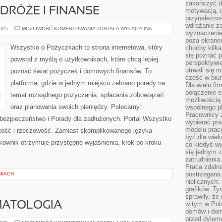
zakończyć dz
RÓŻE I FINANSE
motywacją, i
przynależnoś
wdrażanie za
KARIERA
2025
MOŻLIWOŚĆ KOMENTOWANIA
ZOSTAŁA WYŁĄCZONA
wyznaczenie 
W
FINANSACH
poza ekranem
I
Wszystko o Pożyczkach to strona internetowa, który
choćby kilka
EDUKACJA
się poznać 
ZAWODOWA
powstał z myślą o użytkownikach, które chcą lepiej
I
perspektywie
PODRÓŻE
utrwali się
poznać świat pożyczek i domowych finansów. To
I
część w biur
FINANSE
platforma, gdzie w jednym miejscu zebrano porady na
Dla wielu fi
połączenie e
temat rozsądnego pożyczania, spłacania zobowiązań
możliwością
oraz planowania swoich pieniędzy. Polecamy:
wspólnego pl
Pracownicy 
bezpieczeństwo i Porady dla zadłużonych. Portal Wszystko
wybierać pr
modelu prac
tość i rzeczowość. Zamiast skomplikowanego języka
być dla wiel
ownik otrzymuje przystępne wyjaśnienia, krok po kroku
co kiedyś w
się jednym 
zatrudnienia.
Praca zdaln
postrzegana 
NIACH
nielicznych:
grafików. Ty
sprawiły, że
MATOLOGIA
w tym w Pols
domów i dom
przed dylem