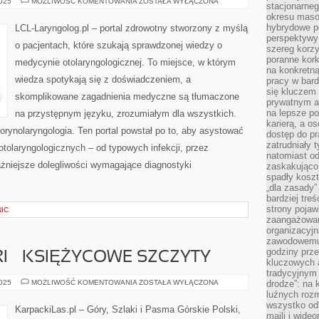
FONIATRA
2025
MOŻLIWOŚĆ KOMENTOWANIA
ZOSTAŁA WYŁĄCZONA
stacjonarne
I
okresu masow
STOMATOLOGIA
hybrydowe po
LCL-Laryngolog.pl – portal zdrowotny stworzony z myślą
perspektywy
o pacjentach, które szukają sprawdzonej wiedzy o
szereg korzy
poranne kork
medycynie otolaryngologicznej. To miejsce, w którym
na konkretną
wiedza spotykają się z doświadczeniem, a
pracy w bard
się kluczem
skomplikowane zagadnienia medyczne są tłumaczone
prywatnym a
na lepsze p
na przystępnym języku, zrozumiałym dla wszystkich.
karierą, a o
torynolaryngologia. Ten portal powstał po to, aby asystować
dostęp do pr
zatrudniały 
tolaryngologicznych – od typowych infekcji, przez
natomiast od
ażniejsze dolegliwości wymagające diagnostyki
zaskakująco
spadły koszt
„dla zasady”
bardziej tre
strony pojaw
IC
zaangażowani
organizacyjn
zawodowemu 
godziny prz
 – KSIĘŻYCOWE SZCZYTY
kluczowych 
tradycyjnym 
GÓRY
2025
MOŻLIWOŚĆ KOMENTOWANIA
ZOSTAŁA WYŁĄCZONA
drodze”: na 
RUWENZORI
luźnych rozm
–
wszystko od
KSIĘŻYCOWE
KarpackiLas.pl – Góry, Szlaki i Pasma Górskie Polski,
SZCZYTY
maili i wide