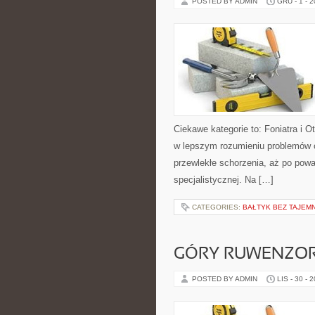
POSTED BY ADMIN
GRU - 1 - 
Ciekawe kategorie to: Foniatra i O
w lepszym rozumieniu problemów o
przewlekłe schorzenia, aż po pow
specjalistycznej. Na […]
CATEGORIES:
BAŁTYK BEZ TAJEMN
GÓRY RUWENZORI
POSTED BY ADMIN
LIS - 30 - 