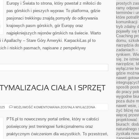
Europy i Świata to strona, który powstał z miłości do
prostych zas
ramy odpowie
pas górskich i pieszych wypraw. To platforma, gdzie
terminów i u
które potraf
pasjonaci trekkingu znajdą pomysły do odkrywania
komunikacji 
krajowych pasm górskich, gór Europy oraz
tryb zdalny d
pojawiły się
najpiękniejszych rejonów górskich na świecie. Warto
Coaching pr
 i Apallachy – Stare Góry Ameryki. KarpackiLas.pl to
domu, szkole
narzędzia d
ich i niskich pasmach, napisane z perspektywy
zadaniach –
rynkiem. Wie
się, że istn
narzędzie, b
wyłącznie te
gdzie można 
nawet gotow
integrującyc
sposób post
TYMALIZACJA CIAŁA I SPRZĘT
do pracy potr
wygodne biur
poza duże m
nawet wsie, 
BIOHACKING
2025
MOŻLIWOŚĆ KOMENTOWANIA
ZOSTAŁA WYŁĄCZONA
żyć bliżej n
I
OPTYMALIZACJA
więcej przes
CIAŁA
PT6.pl to nowoczesny portal online, który w całości
projektować
I
biurach: dod
SPRZĘT
poświęcony jest treningowi funkcjonalnemu oraz
FITNESS
naturalnego
zyskała nową
praktycznym ćwiczeniom dla wszystkich. To przestrzeń,
zaprojektowa