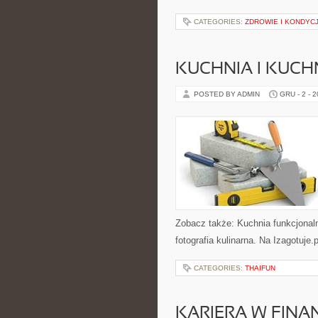
CATEGORIES:
ZDROWIE I KONDYCJ
KUCHNIA I KUC
POSTED BY ADMIN
GRU - 2 - 
Zobacz także: Kuchnia funkcjonalna
fotografia kulinarna. Na Izagotuje
CATEGORIES:
THAIFUN
KARIERA W FINA