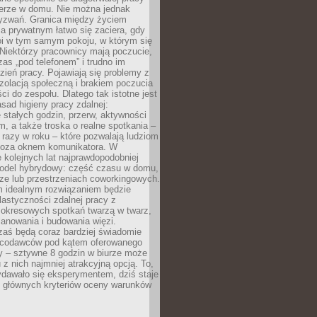
erze w domu. Nie można jednak
yzwań. Granica między życiem
 prywatnym łatwo się zaciera, gdy
oi w tym samym pokoju, w którym się
Niektórzy pracownicy mają poczucie,
zas „pod telefonem” i trudno im
ień pracy. Pojawiają się problemy z
zolacją społeczną i brakiem poczucia
ci do zespołu. Dlatego tak istotne jest
sad higieny pracy zdalnej:
stałych godzin, przerw, aktywności
, a także troska o realne spotkania –
 razy w roku – które pozwalają ludziom
poza oknem komunikatora. W
 kolejnych lat najprawdopodobniej
 model hybrydowy: część czasu w domu,
ze lub przestrzeniach coworkingowych.
rm idealnym rozwiązaniem będzie
lastyczności zdalnej pracy z
 okresowych spotkań twarzą w twarz,
anowania i budowania więzi.
zaś będą coraz bardziej świadomie
acodawców pod kątem oferowanego
y – sztywne 8 godzin w biurze może
u z nich najmniej atrakcyjną opcją. To,
ydawało się eksperymentem, dziś staje
z głównych kryteriów oceny warunków