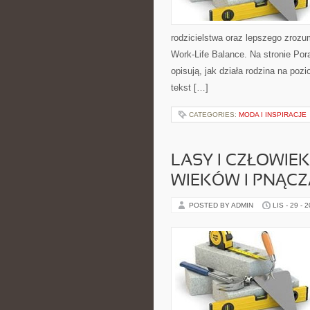
rodzicielstwa oraz lepszego zrozu
Work-Life Balance. Na stronie Por
opisują, jak działa rodzina na p
tekst […]
CATEGORIES:
MODA I INSPIRACJE
LASY I CZŁOWIEK
WIEKÓW I PNĄCZ
POSTED BY ADMIN
LIS - 29 - 