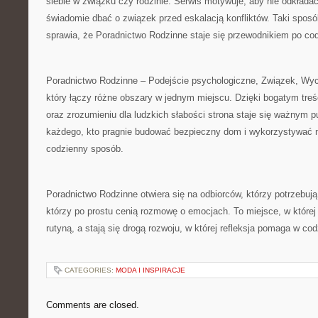
siebie w związku czy rodzinie. Serwis motywuje, aby nie odkład
świadomie dbać o związek przed eskalacją konfliktów. Taki sposó
sprawia, że Poradnictwo Rodzinne staje się przewodnikiem po co
Poradnictwo Rodzinne – Podejście psychologiczne, Związek, Wych
który łączy różne obszary w jednym miejscu. Dzięki bogatym tr
oraz zrozumieniu dla ludzkich słabości strona staje się ważnym p
każdego, kto pragnie budować bezpieczny dom i wykorzystywać 
codzienny sposób.
Poradnictwo Rodzinne otwiera się na odbiorców, którzy potrzebują
którzy po prostu cenią rozmowę o emocjach. To miejsce, w której 
rutyną, a stają się drogą rozwoju, w której refleksja pomaga w co
CATEGORIES:
MODA I INSPIRACJE
Comments are closed.