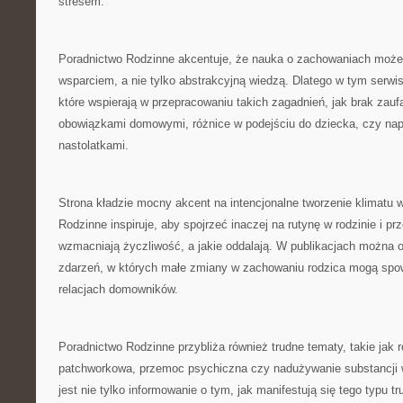
stresem.
Poradnictwo Rodzinne akcentuje, że nauka o zachowaniach moż
wsparciem, a nie tylko abstrakcyjną wiedzą. Dlatego w tym serwis
które wspierają w przepracowaniu takich zagadnień, jak brak zauf
obowiązkami domowymi, różnice w podejściu do dziecka, czy nap
nastolatkami.
Strona kładzie mocny akcent na intencjonalne tworzenie klimatu w
Rodzinne inspiruje, aby spojrzeć inaczej na rutynę w rodzinie i p
wzmacniają życzliwość, a jakie oddalają. W publikacjach można 
zdarzeń, w których małe zmiany w zachowaniu rodzica mogą sp
relacjach domowników.
Poradnictwo Rodzinne przybliża również trudne tematy, takie jak r
patchworkowa, przemoc psychiczna czy nadużywanie substancji w
jest nie tylko informowanie o tym, jak manifestują się tego typu tr