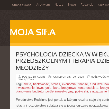
Archiwum
Nasze
Nowe
Redakcja
Strona główna
Spis Tre
MOJA SIŁA
PSYCHOLOGIA DZIECKA W WIEK
PRZEDSZKOLNYM I TERAPIA DZIEC
MŁODZIEŻY
POSTED BY ADMIN
POSTED ON LIS - 29 - 2025
MOŻLIWOŚĆ 
WYŁĄCZONA
Tagi:
akcje
,
bankowość
,
biznes
,
ekonomia
,
finanse
,
fundusze inw
inwestowanie
,
inwestycje
,
karta kredytowa
,
konto osobiste
,
kredyt
planowanie budżetu
,
portfel inwestycyjny
,
pożyczki
,
zarządzanie 
Poradnictwo Rodzinne jest portal, w którym rodzina staje się cent
relacja i rodzicielstwo splatają się w jedną logicznie uporządkowa