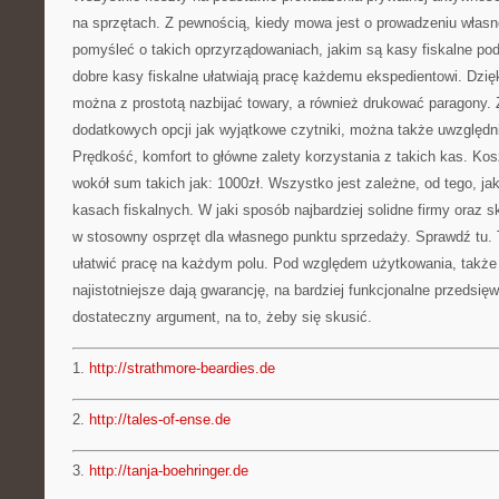
na sprzętach. Z pewnością, kiedy mowa jest o prowadzeniu własn
pomyśleć o takich oprzyrządowaniach, jakim są kasy fiskalne pod
dobre kasy fiskalne ułatwiają pracę każdemu ekspedientowi. Dzię
można z prostotą nazbijać towary, a również drukować paragony.
dodatkowych opcji jak wyjątkowe czytniki, można także uwzględni
Prędkość, komfort to główne zalety korzystania z takich kas. Ko
wokół sum takich jak: 1000zł. Wszystko jest zależne, od tego, jaki
kasach fiskalnych. W jaki sposób najbardziej solidne firmy oraz
w stosowny osprzęt dla własnego punktu sprzedaży. Sprawdź tu. 
ułatwić pracę na każdym polu. Pod względem użytkowania, także 
najistotniejsze dają gwarancję, na bardziej funkcjonalne przedsięw
dostateczny argument, na to, żeby się skusić.
1.
http://strathmore-beardies.de
2.
http://tales-of-ense.de
3.
http://tanja-boehringer.de