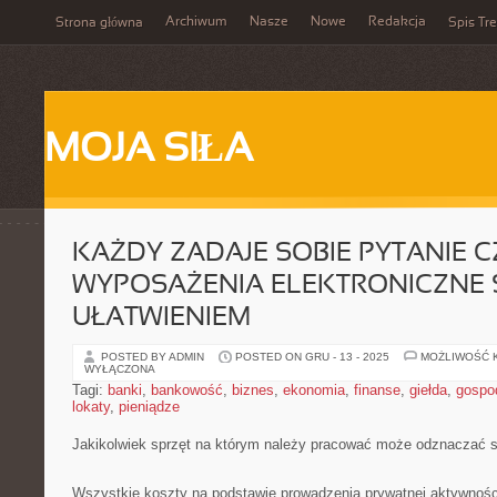
Archiwum
Nasze
Nowe
Redakcja
Strona główna
Spis Tre
MOJA SIŁA
KAŻDY ZADAJE SOBIE PYTANIE C
WYPOSAŻENIA ELEKTRONICZNE 
UŁATWIENIEM
POSTED BY ADMIN
POSTED ON GRU - 13 - 2025
MOŻLIWOŚĆ 
WYŁĄCZONA
Tagi:
banki
,
bankowość
,
biznes
,
ekonomia
,
finanse
,
giełda
,
gospo
lokaty
,
pieniądze
Jakikolwiek sprzęt na którym należy pracować może odznaczać 
Wszystkie koszty na podstawie prowadzenia prywatnej aktywności