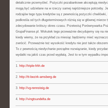
detalicznie przemyśleć. Pożyczki pozabankowe akceptują niesłyc
mogą być udzielane na w rzeczy samej najróżniejsze potrzeby. J
rodzajów tego typu kredytów są z pewnością pożyczki chwilówki,
podkreśla od tych długoterminowych różnią się w głównej mierze 
zdecydowanie krótszy okres czasu. Przetestuj Porównywarka P
GrupaFinanse.pl. Wskutek tego przeważnie decydujemy się na ni
kiedy wiemy, że na przykład za miesiąc będziemy mieć wyznacz
zwrócić. Przeważnie też wysokość kredytu nie jest także obszer
To z pewnością niesłychanie porządne rozwiązanie, kiedy przyda
wydatki na jakiś czas przed wypłatą. Jest to w tym wypadku imp
1.
http://triple-hhh.de
2.
http://tt-bezirk-arnsberg.de
3.
http://vg-rennsteig.de
4.
http://vingtsundelta.de