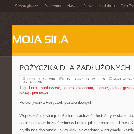
Archiwum
Nasze
Nowe
Redakcja
Strona główna
Spis Tre
MOJA SIŁA
POŻYCZKA DLA ZADŁUŻONYCH
POSTED BY ADMIN
POSTED ON GRU - 16 - 2025
MOŻLIWOŚĆ 
WYŁĄCZONA
Tagi:
banki
,
bankowość
,
biznes
,
ekonomia
,
finanse
,
giełda
,
gospo
lokaty
,
pieniądze
Porównywarka Pożyczek pozabankowych
Współcześnie istnieje dużo form zadłużeń. Jesteśmy w stanie d
na te spełniane bezpośrednio w banku, jak i te poza nim. Również
są dla nas doskonałe, jakkolwiek jak wiadomo w przypadku każde