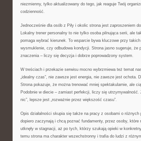
niezmienny, tylko aktualizowany do tego, jak reaguje Twój organi
codzienność.
Jednocześnie dla osób z Piły i okolic strona jest zaproszeniem d
Lokalny trener personalny to nie tylko osoba pilnująca serii, ale t
pomaga wybrać kierunek. To wsparcie bywa kluczowe przy takich 
wysmuklenie, czy odbudowa kondycji. Strona jasno sugeruje, że 
znaczenia – liczy się decyzja i dobrze poprowadzony system.
W treściach i przekazie serwisu mocno wybrzmiewa też temat nas
„idealny czas”, nie zawsze jest energia, nie zawsze jest ochota.
Strona pokazuje, że można trenować mniej spektakularnie, ale ciąg
Podobnie w diecie – zamiast perfekcji, liczy się utrzymywalność.
nic”, lepsze jest „rozważnie przez większość czasu”.
Opis działalności skupia się także na pracy z osobami o różnych 
dopiero zaczynają i chcą poznać fundamenty, przez osoby, które 
utknęły w stagnacji, aż po tych, którzy szukają opieki w konkretn
temu strona ma charakter wszechstronny i trafia do ludzi z róż