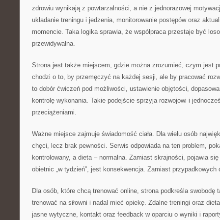
zdrowiu wynikają z powtarzalności, a nie z jednorazowej motywacj
układanie treningu i jedzenia, monitorowanie postępów oraz aktua
momencie. Taka logika sprawia, że współpraca przestaje być loso
przewidywalna.
Strona jest także miejscem, gdzie można zrozumieć, czym jest p
chodzi o to, by przemęczyć na każdej sesji, ale by pracować ro
to dobór ćwiczeń pod możliwości, ustawienie objętości, dopasowa
kontrolę wykonania. Takie podejście sprzyja rozwojowi i jednocześ
przeciążeniami.
Ważne miejsce zajmuje świadomość ciała. Dla wielu osób najwięks
chęci, lecz brak pewności. Serwis odpowiada na ten problem, pok
kontrolowany, a dieta – normalna. Zamiast skrajności, pojawia s
obietnic „w tydzień”, jest konsekwencja. Zamiast przypadkowych ć
Dla osób, które chcą trenować online, strona podkreśla swobodę 
trenować na siłowni i nadal mieć opiekę. Zdalne treningi oraz diet
jasne wytyczne, kontakt oraz feedback w oparciu o wyniki i raporty