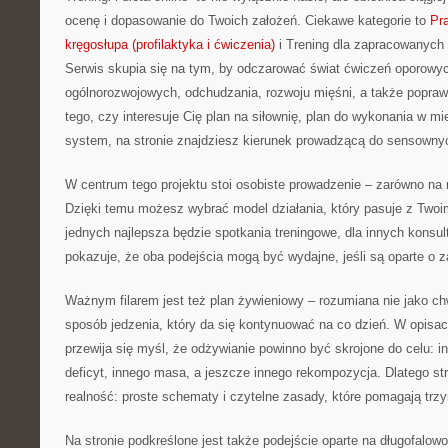
ocenę i dopasowanie do Twoich założeń. Ciekawe kategorie to
Pra
kręgosłupa (profilaktyka i ćwiczenia)
i Trening dla zapracowanych 
Serwis skupia się na tym, by odczarować świat ćwiczeń oporowy
ogólnorozwojowych, odchudzania, rozwoju mięśni, a także popraw
tego, czy interesuje Cię plan na siłownię, plan do wykonania w m
system, na stronie znajdziesz kierunek prowadzącą do sensownyc
W centrum tego projektu stoi osobiste prowadzenie – zarówno na mi
Dzięki temu możesz wybrać model działania, który pasuje z Tw
jednych najlepsza będzie spotkania treningowe, dla innych konsul
pokazuje, że oba podejścia mogą być wydajne, jeśli są oparte o 
Ważnym filarem jest też plan żywieniowy – rozumiana nie jako ch
sposób jedzenia, który da się kontynuować na co dzień. W opisach
przewija się myśl, że odżywianie powinno być skrojone do celu:
deficyt, innego masa, a jeszcze innego rekompozycja. Dlatego st
realność: proste schematy i czytelne zasady, które pomagają trz
Na stronie podkreślone jest także podejście oparte na długofalowo