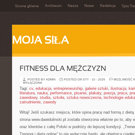
Archiwum
Nasze
Nowe
Redakcja
Strona główna
Spis Tre
MOJA SIŁA
FITNESS DLA MĘŻCZYZN
POSTED BY ADMIN
POSTED ON STY - 10 - 2026
MOŻLIWOŚĆ 
WYŁĄCZONA
Tagi:
cv
,
edukacja
,
entrepreneurship
,
galerie sztuki
,
ilustracja
,
kar
literatura
,
nauka
,
performance
,
pisanie
,
plakaty
,
poezja
,
praca
,
pr
zawodowy
,
studia
,
szkoła
,
sztuka nowoczesna
,
technologie eduk
zatrudnienie
,
zawody
Witaj! Jeśli szukasz miejsca, które spina pracę nad formą z dietą
strona www.dawidulinski.pl została stworzona właśnie po to, aby 
oraz klientów z całej Polski w podróży do lepszej kondycji. „Trene
Treningi i dieta online” to nie wyłącznie hasło, ale obietnica ciągłe