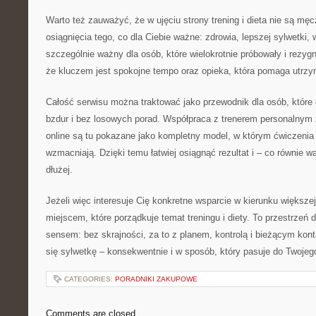
Warto też zauważyć, że w ujęciu strony trening i dieta nie są męc
osiągnięcia tego, co dla Ciebie ważne: zdrowia, lepszej sylwetki, 
szczególnie ważny dla osób, które wielokrotnie próbowały i rezygn
że kluczem jest spokojne tempo oraz opieka, która pomaga utrzy
Całość serwisu można traktować jako przewodnik dla osób, które
bzdur i bez losowych porad. Współpraca z trenerem personalnym z P
online są tu pokazane jako kompletny model, w którym ćwiczenia 
wzmacniają. Dzięki temu łatwiej osiągnąć rezultat i – co równie
dłużej.
Jeżeli więc interesuje Cię konkretne wsparcie w kierunku większe
miejscem, które porządkuje temat treningu i diety. To przestrzeń d
sensem: bez skrajności, za to z planem, kontrolą i bieżącym kon
się sylwetkę – konsekwentnie i w sposób, który pasuje do Twojeg
CATEGORIES:
PORADNIKI ZAKUPOWE
Comments are closed.