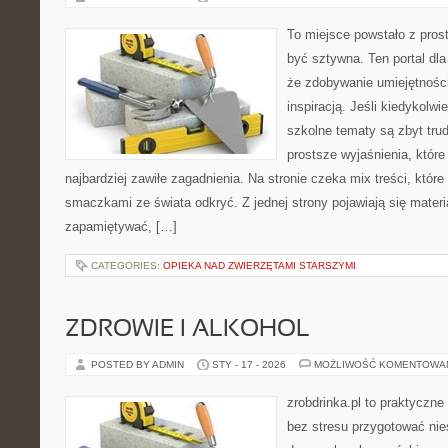
To miejsce powstało z prost
być sztywna. Ten portal dl
że zdobywanie umiejętnośc
inspiracją. Jeśli kiedykolwi
szkolne tematy są zbyt trud
prostsze wyjaśnienia, któr
najbardziej zawiłe zagadnienia. Na stronie czeka mix treści, któr
smaczkami ze świata odkryć. Z jednej strony pojawiają się materia
zapamiętywać, […]
CATEGORIES:
OPIEKA NAD ZWIERZĘTAMI STARSZYMI
ZDROWIE I ALKOHOL
POSTED BY ADMIN
STY - 17 - 2026
MOŻLIWOŚĆ KOMENTOWA
zrobdrinka.pl to praktyczne
bez stresu przygotować nie