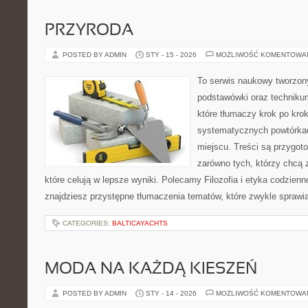
PRZYRODA
POSTED BY ADMIN
STY - 15 - 2026
MOŻLIWOŚĆ KOMENTOWA
To serwis naukowy tworzon
podstawówki oraz technikum
które tłumaczy krok po kro
systematycznych powtórkac
miejscu. Treści są przygot
zarówno tych, którzy chcą 
które celują w lepsze wyniki. Polecamy Filozofia i etyka codzienno
znajdziesz przystępne tłumaczenia tematów, które zwykle sprawia
CATEGORIES:
BALTICAYACHTS
MODA NA KAŻDĄ KIESZEŃ
POSTED BY ADMIN
STY - 14 - 2026
MOŻLIWOŚĆ KOMENTOWA