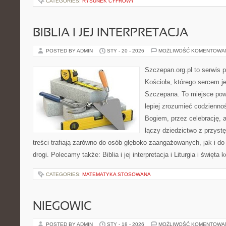
CATEGORIES:
RYSUNEK CYFROWY
BIBLIA I JEJ INTERPRETACJA
POSTED BY ADMIN
STY - 20 - 2026
MOŻLIWOŚĆ KOMENTOWA
Szczepan.org.pl to serwis p
Kościoła, którego sercem je
Szczepana. To miejsce pows
lepiej zrozumieć codzienno
Bogiem, przez celebrację, 
łączy dziedzictwo z przyst
treści trafiają zarówno do osób głęboko zaangażowanych, jak i do
drogi. Polecamy także: Biblia i jej interpretacja i Liturgia i święta
CATEGORIES:
MATEMATYKA STOSOWANA
NIEGOWIC
POSTED BY ADMIN
STY - 18 - 2026
MOŻLIWOŚĆ KOMENTOWA