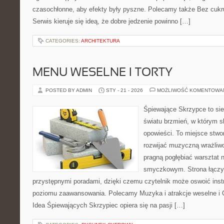
czasochłonne, aby efekty były pyszne. Polecamy także Bez cukru
Serwis kieruje się ideą, że dobre jedzenie powinno […]
CATEGORIES:
ARCHITEKTURA
MENU WESELNE I TORTY
POSTED BY ADMIN
STY - 21 - 2026
MOŻLIWOŚĆ KOMENTOWA
Śpiewające Skrzypce to si
światu brzmień, w którym s
opowieści. To miejsce stwo
rozwijać muzyczną wrażliwo
pragną pogłębiać warsztat 
smyczkowym. Strona łączy
przystępnymi poradami, dzięki czemu czytelnik może oswoić inst
poziomu zaawansowania. Polecamy Muzyka i atrakcje weselne i O
Idea Śpiewających Skrzypiec opiera się na pasji […]