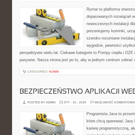
Rymar to platforma stworzo
dopasowanych rozwiązań w 
nowoczesnych instalacji dl
prezentujemy kominki, urzą
szeroko rozumiane instalac
wygodzie, pewności użytko
perspektywie wielu lat. Ciekawe kategorie to Pompy ciepła i OZ
pasywne. Nasza strona jest po to, aby w jednym centrum zebrać w
CATEGORIES:
KONIN
BEZPIECZEŃSTWO APLIKACJI W
POSTED BY ADMIN
STY - 10 - 2026
MOŻLIWOŚĆ KOMENTOWA
Programista Java to przest
które chcą opanować Javy k
karierę programistyczną, ale