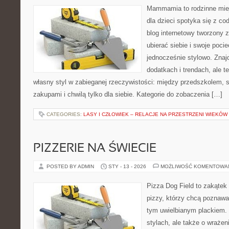
Mammamia to rodzinne miej
dla dzieci spotyka się z co
blog internetowy tworzony z
ubierać siebie i swoje poci
jednocześnie stylowo. Znajd
dodatkach i trendach, ale t
własny styl w zabieganej rzeczywistości: między przedszkolem, 
zakupami i chwilą tylko dla siebie. Kategorie do zobaczenia […]
CATEGORIES:
LASY I CZŁOWIEK – RELACJE NA PRZESTRZENI WIEKÓW
PIZZERIE NA ŚWIECIE
POSTED BY ADMIN
STY - 13 - 2026
MOŻLIWOŚĆ KOMENTOWA
Pizza Dog Field to zakątek
pizzy, którzy chcą poznawa
tym uwielbianym plackiem. 
stylach, ale także o wrażen