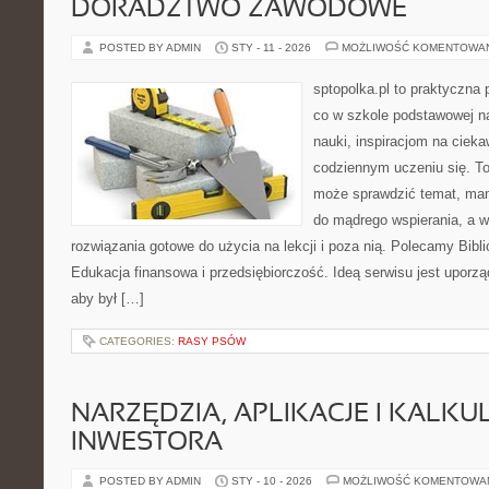
DORADZTWO ZAWODOWE
POSTED BY ADMIN
STY - 11 - 2026
MOŻLIWOŚĆ KOMENTOWA
sptopolka.pl to praktyczna
co w szkole podstawowej n
nauki, inspiracjom na ciek
codziennym uczeniu się. To
może sprawdzić temat, mama
do mądrego wspierania, a 
rozwiązania gotowe do użycia na lekcji i poza nią. Polecamy Biblio
Edukacja finansowa i przedsiębiorczość. Ideą serwisu jest uporz
aby był […]
CATEGORIES:
RASY PSÓW
NARZĘDZIA, APLIKACJE I KALK
INWESTORA
POSTED BY ADMIN
STY - 10 - 2026
MOŻLIWOŚĆ KOMENTOWA