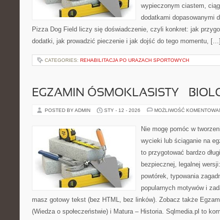
wypieczonym ciastem, ciąg
dodatkami dopasowanymi do
Pizza Dog Field liczy się doświadczenie, czyli konkret: jak przyg
dodatki, jak prowadzić pieczenie i jak dojść do tego momentu, […
CATEGORIES:
REHABILITACJA PO URAZACH SPORTOWYCH
EGZAMIN ÓSMOKLASISTY – BIOL
POSTED BY ADMIN
STY - 12 - 2026
MOŻLIWOŚĆ KOMENTOWA
Nie mogę pomóc w tworzeniu
wycieki lub ściąganie na e
to przygotować bardzo dług
bezpiecznej, legalnej wersji
powtórek, typowania zagad
popularnych motywów i zad
masz gotowy tekst (bez HTML, bez linków). Zobacz także Egzam
(Wiedza o społeczeństwie) i Matura – Historia. Sqlmedia.pl to 