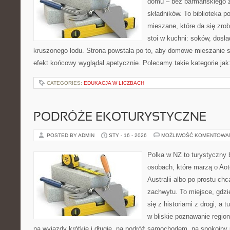
domu – bez barmańskiego z
składników. To biblioteka 
mieszane, które da się zrob
stoi w kuchni: soków, dosł
kruszonego lodu. Strona powstała po to, aby domowe mieszanie 
efekt końcowy wyglądał apetycznie. Polecamy takie kategorie jak:
CATEGORIES:
EDUKACJA W LICZBACH
PODRÓŻE EKOTURYSTYCZNE
POSTED BY ADMIN
STY - 16 - 2026
MOŻLIWOŚĆ KOMENTOWA
Polka w NZ to turystyczny 
osobach, które marzą o Aot
Australii albo po prostu ch
zachwytu. To miejsce, gdzi
się z historiami z drogi, a 
w bliskie poznawanie region
na wyjazdy krótkie i długie, na podróż samochodem, na spokojny