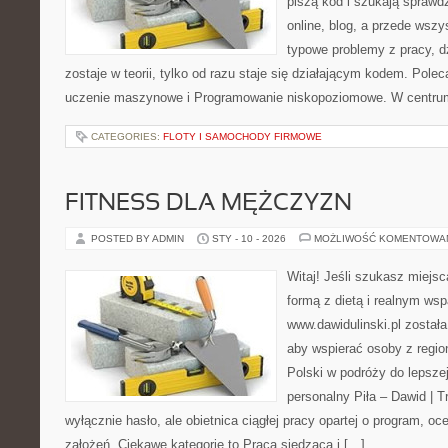
piszą kod i szukają spraw
online, blog, a przede wszy
typowe problemy z pracy, d
zostaje w teorii, tylko od razu staje się działającym kodem. Pole
uczenie maszynowe i Programowanie niskopoziomowe. W centrum
CATEGORIES:
FLOTY I SAMOCHODY FIRMOWE
FITNESS DLA MĘŻCZYZN
POSTED BY ADMIN
STY - 10 - 2026
MOŻLIWOŚĆ KOMENTOWA
Witaj! Jeśli szukasz miejsc
formą z dietą i realnym wsp
www.dawidulinski.pl została
aby wspierać osoby z region
Polski w podróży do lepszej
personalny Piła – Dawid | Tre
wyłącznie hasło, ale obietnica ciągłej pracy opartej o program, o
założeń. Ciekawe kategorie to Praca siedząca i […]