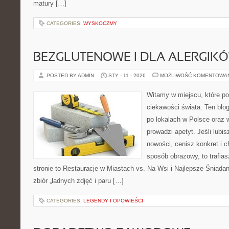
matury […]
CATEGORIES:
WYSKOCZMY
BEZGLUTENOWE I DLA ALERGIK
POSTED BY ADMIN
STY - 11 - 2026
MOŻLIWOŚĆ KOMENTOWA
Witamy w miejscu, które po
ciekawości świata. Ten bl
po lokalach w Polsce oraz 
prowadzi apetyt. Jeśli lubi
nowości, cenisz konkret i 
sposób obrazowy, to trafias
stronie to Restauracje w Miastach vs. Na Wsi i Najlepsze Śniadani
zbiór „ładnych zdjęć i paru […]
CATEGORIES:
LEGENDY I OPOWIEŚCI