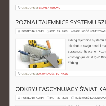
CATEGORIES:
BADANIA WZROKU
POZNAJ TAJEMNICE SYSTEMU S
POSTED BY ADMIN
CZE - 19 - 2025
MOŻLIWOŚĆ KOMENTOWA
Odkryj tajemnice systemu s
jak dbać o swoje kości i st
sprawności fizycznej. Pozn
kostnego już dziś! 💪🦴 #s
#fitblog
CATEGORIES:
AKTUALNOŚCI LOTNICZE
ODKRYJ FASCYNUJĄCY ŚWIAT KA
POSTED BY ADMIN
MAR - 28 - 2025
MOŻLIWOŚĆ KOMENTOWA