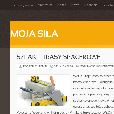
Archiwum
Nasze
Nowe
Redakcja
Strona główna
Spis Tre
MOJA SIŁA
SZLAKI I TRASY SPACEROWE
POSTED BY ADMIN
STY - 15 - 2026
MOŻLIWOŚĆ KOMENTOWA
WŻCh Trójmiasto to przestrz
którzy chcą żyć Ewangelią 
internetowa tej wspólnoty w
pomyślana jako czytelny pr
szuka kolejnego kroku w for
ogłoszenia, ale też zachęta
Polecamy Weekend w Trójmieście i Atrakcje turystyczne. WŻCh 