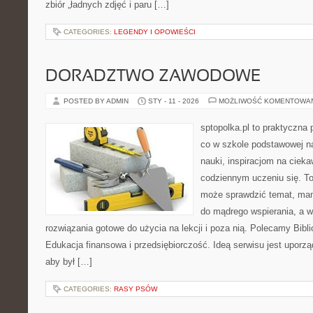
zbiór „ładnych zdjęć i paru […]
CATEGORIES:
LEGENDY I OPOWIEŚCI
DORADZTWO ZAWODOWE
POSTED BY ADMIN
STY - 11 - 2026
MOŻLIWOŚĆ KOMENTOWA
sptopolka.pl to praktyczna
co w szkole podstawowej n
nauki, inspiracjom na ciek
codziennym uczeniu się. To
może sprawdzić temat, mama
do mądrego wspierania, a 
rozwiązania gotowe do użycia na lekcji i poza nią. Polecamy Biblio
Edukacja finansowa i przedsiębiorczość. Ideą serwisu jest uporz
aby był […]
CATEGORIES:
RASY PSÓW