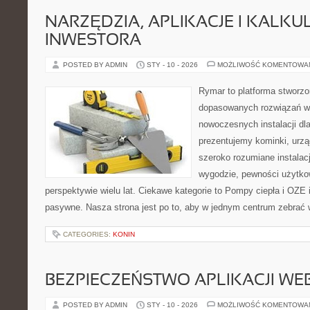
NARZĘDZIA, APLIKACJE I KALK
INWESTORA
POSTED BY ADMIN
STY - 10 - 2026
MOŻLIWOŚĆ KOMENTOWA
Rymar to platforma stworzo
dopasowanych rozwiązań w 
nowoczesnych instalacji dl
prezentujemy kominki, urzą
szeroko rozumiane instalac
wygodzie, pewności użytko
perspektywie wielu lat. Ciekawe kategorie to Pompy ciepła i OZ
pasywne. Nasza strona jest po to, aby w jednym centrum zebrać w
CATEGORIES:
KONIN
BEZPIECZEŃSTWO APLIKACJI W
POSTED BY ADMIN
STY - 10 - 2026
MOŻLIWOŚĆ KOMENTOWA