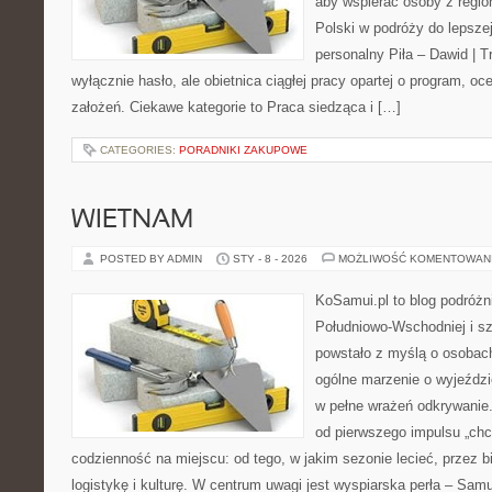
aby wspierać osoby z region
Polski w podróży do lepszej
personalny Piła – Dawid | Tre
wyłącznie hasło, ale obietnica ciągłej pracy opartej o program, o
założeń. Ciekawe kategorie to Praca siedząca i […]
CATEGORIES:
PORADNIKI ZAKUPOWE
WIETNAM
POSTED BY ADMIN
STY - 8 - 2026
MOŻLIWOŚĆ KOMENTOWAN
KoSamui.pl to blog podróżni
Południowo-Wschodniej i sze
powstało z myślą o osobach
ogólne marzenie o wyjeździ
w pełne wrażeń odkrywanie.
od pierwszego impulsu „chc
codzienność na miejscu: od tego, w jakim sezonie lecieć, przez b
logistykę i kulturę. W centrum uwagi jest wyspiarska perła – Sam