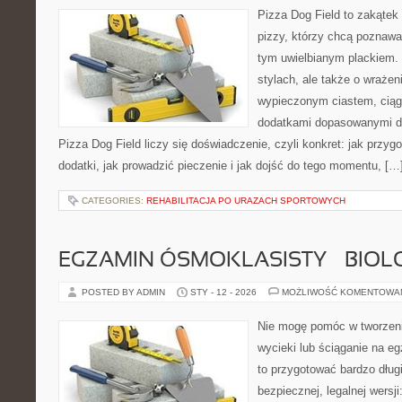
Pizza Dog Field to zakątek
pizzy, którzy chcą poznawa
tym uwielbianym plackiem. 
stylach, ale także o wrażen
wypieczonym ciastem, ciąg
dodatkami dopasowanymi do
Pizza Dog Field liczy się doświadczenie, czyli konkret: jak przyg
dodatki, jak prowadzić pieczenie i jak dojść do tego momentu, […
CATEGORIES:
REHABILITACJA PO URAZACH SPORTOWYCH
EGZAMIN ÓSMOKLASISTY – BIOL
POSTED BY ADMIN
STY - 12 - 2026
MOŻLIWOŚĆ KOMENTOWA
Nie mogę pomóc w tworzeniu
wycieki lub ściąganie na e
to przygotować bardzo dług
bezpiecznej, legalnej wersji