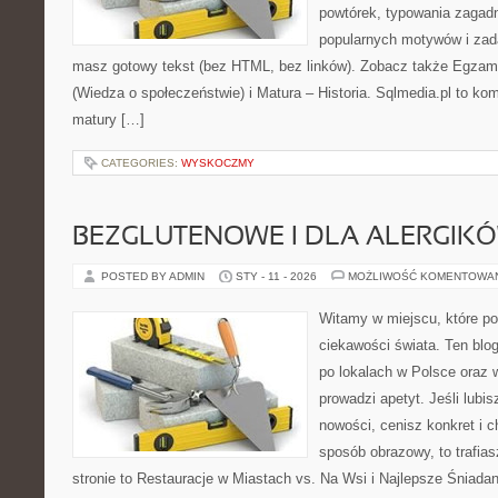
powtórek, typowania zagad
popularnych motywów i zad
masz gotowy tekst (bez HTML, bez linków). Zobacz także Egzam
(Wiedza o społeczeństwie) i Matura – Historia. Sqlmedia.pl to 
matury […]
CATEGORIES:
WYSKOCZMY
BEZGLUTENOWE I DLA ALERGIK
POSTED BY ADMIN
STY - 11 - 2026
MOŻLIWOŚĆ KOMENTOWA
Witamy w miejscu, które po
ciekawości świata. Ten bl
po lokalach w Polsce oraz 
prowadzi apetyt. Jeśli lubi
nowości, cenisz konkret i 
sposób obrazowy, to trafias
stronie to Restauracje w Miastach vs. Na Wsi i Najlepsze Śniadani