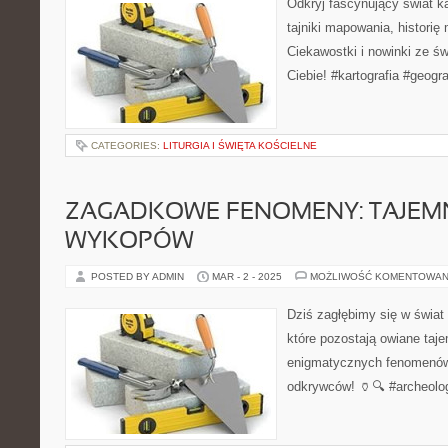
Odkryj fascynujący świat ka
tajniki mapowania, historię
Ciekawostki i nowinki ze św
Ciebie! #kartografia #geogr
CATEGORIES:
LITURGIA I ŚWIĘTA KOŚCIELNE
ZAGADKOWE FENOMENY: TAJEMN
WYKOPÓW
POSTED BY ADMIN
MAR - 2 - 2025
MOŻLIWOŚĆ KOMENTOWAN
Dziś zagłębimy się w świat
które pozostają owiane taj
enigmatycznych fenomenów
odkrywców! 🏺🔍 #archeol