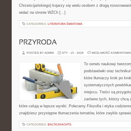
Chrześcijańskiego) kojarzy się wielu osobom z drogą rozeznawani
widać na stronie WŻCh […]
CATEGORIES:
LITERATURA ŚWIATOWA
PRZYRODA
POSTED BY ADMIN
STY - 15 - 2026
MOŻLIWOŚĆ KOMENTOWA
To serwis naukowy tworzon
podstawówki oraz technikum
które tłumaczy krok po kro
systematycznych powtórkac
miejscu. Treści są przygot
zarówno tych, którzy chcą 
które celują w lepsze wyniki. Polecamy Filozofia i etyka codzienno
znajdziesz przystępne tłumaczenia tematów, które zwykle sprawia
CATEGORIES:
BALTICAYACHTS