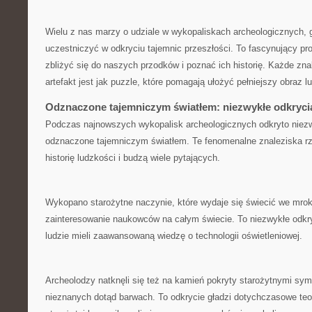
Wielu z nas marzy o udziale⁢ w wykopaliskach archeologicznych, 
uczestniczyć w odkryciu tajemnic przeszłości. To fascynujący pr
zbliżyć się do naszych przodków i poznać ich​ historię.⁤ Każde z
artefakt jest⁢ jak‍ puzzle, które pomagają ułożyć pełniejszy⁣ obraz lud
Odznaczone‍ tajemniczym światłem: niezwykłe odkryci
Podczas najnowszych​ wykopalisk archeologicznych odkryto niezwyk
‍odznaczone tajemniczym światłem. Te fenomenalne znaleziska ⁤r
historię ludzkości i budzą wiele pytających.
Wykopano starożytne naczynie, które wydaje ⁢się świecić we mrok
zainteresowanie naukowców na całym świecie. To niezwykłe odkryc
ludzie mieli zaawansowaną wiedzę o technologii oświetleniowej.
Archeolodzy natknęli się też na kamień pokryty starożytnymi sym
nieznanych dotąd barwach. To odkrycie gładzi dotychczasowe⁢ teor