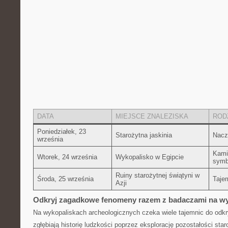
DATA
MIEJSCE ZNALEZISKA
ROD
Poniedziałek, 23
Starożytna jaskinia
Nacz
września
Kami
Wtorek, 24 września
Wykopalisko w ⁢Egipcie
symb
Ruiny ‌starożytnej świątyni w
Środa, 25 września
Tajem
Azji
Odkryj zagadkowe fenomeny razem‍ z‌ badaczami na w
Na wykopaliskach archeologicznych czeka wiele tajemnic do odkr
zgłębiają historię ludzkości poprzez eksplorację pozostałości ⁢star