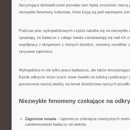
fascynujące doświadczenie pozwala nam lepiej zrozumieć naszą 
niezwykłe fenomeny kulturowe, które kryją się pod ⁣warstwami zie
Podczas prac wykopaliskowych często⁣ natrafia⁤ się na niezwykłe‌ ar
sprawiają, że badacze z całego świata zastanawiają się nad‍ ich z
współpracy z ekspertami z ‍różnych ⁣dziedzin, możemy rozwikłać za
skrywane tajemnice.
Wykopaliska to nie tylko praca badawcza, ‌ale także emocjonująca p
Każde⁣ odkrycie może rzucić nowe światło ⁤na ludzką cywilizację i
poszerzenia naszej wiedzy na temat ⁣dziedzictwa naszych przodk
Niezwykłe fenomeny czekające na odkry
Zaginione miasta
– tajemnicze zniknięcie ⁢starożytnych metr
zainteresowanie badaczy od wieków.