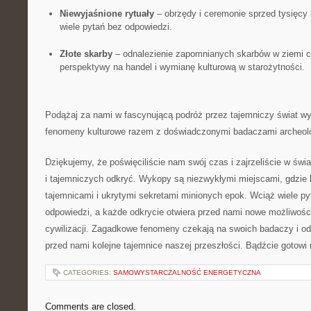
Niewyjaśnione rytuały
– obrzędy i ceremonie ⁢sprzed tysięcy 
wiele pytań bez ‌odpowiedzi.
Złote skarby
– odnalezienie zapomnianych skarbów w ziemi c
perspektywy na handel i wymianę kulturową w starożytności.
Podążaj za nami w fascynującą ‍podróż przez ‌tajemniczy świat wy
fenomeny kulturowe razem z doświadczonymi badaczami archeol
Dziękujemy, że poświęciliście nam swój czas i ⁤zajrzeliście w św
i tajemniczych⁣ odkryć.⁣ Wykopy są niezwykłymi‍ miejscami, gdzie h
tajemnicami i ukrytymi‌ sekretami minionych epok. Wciąż wiele ‍p
odpowiedzi, a każde‌ odkrycie otwiera przed nami nowe możliwoś
⁣cywilizacji. Zagadkowe fenomeny czekają na swoich badaczy i o
‍przed nami kolejne tajemnice naszej przeszłości. Bądźcie gotowi
CATEGORIES:
SAMOWYSTARCZALNOŚĆ ENERGETYCZNA
Comments are closed.