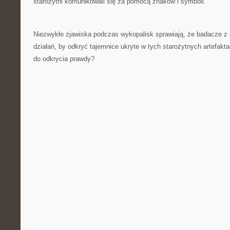
starożytni komunikowali się za pomocą znaków i symboli.
Niezwykłe zjawiska podczas wykopalisk sprawiają, że badacze z c
działań, by odkryć tajemnice ukryte w tych starożytnych artefakt
do odkrycia prawdy?