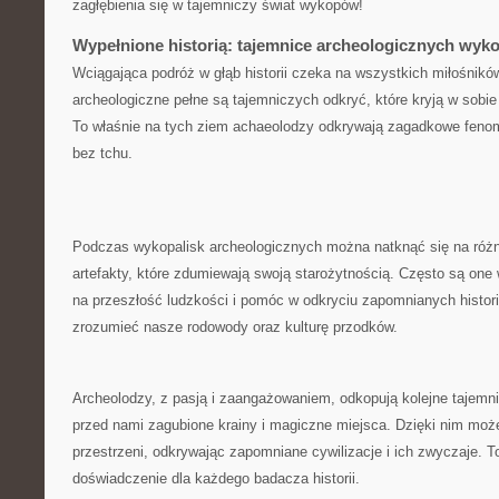
zagłębienia się ⁤w tajemniczy świat wykopów!
Wypełnione historią: tajemnice ‌archeologicznych wyko
Wciągająca podróż w ‌głąb historii czeka na wszystkich miłośnikó
archeologiczne pełne są tajemniczych odkryć, które kryją w sobie ‍
To właśnie⁤ na tych ziem achaeolodzy⁣ odkrywają zagadkowe feno
bez tchu.
Podczas wykopalisk archeologicznych można natknąć się na różn
artefakty, które zdumiewają⁣ swoją starożytnością. Często są one 
‌na przeszłość ludzkości i pomóc w​ odkryciu zapomnianych histor
zrozumieć nasze rodowody oraz kulturę przodków.
Archeolodzy, z pasją i zaangażowaniem, odkopują kolejne tajemni
przed nami zagubione krainy i magiczne miejsca. Dzięki​ nim moż
przestrzeni, odkrywając zapomniane​ cywilizacje i ich ‌zwyczaje. 
doświadczenie dla każdego badacza historii.