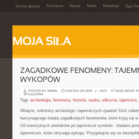
Archiwum
Nasze
Nowe
Redakcja
Strona główna
Spis Tre
MOJA SIŁA
ZAGADKOWE FENOMENY: TAJEMN
WYKOPÓW
POSTED BY ADMIN
POSTED ON MAR - 2 - 2025
MOŻLIWOŚĆ 
WYŁĄCZONA
Tagi:
archeologia
,
fenomeny
,
historia
,
nauka
,
odkrycia
,
tajemnice
Witajcie, miłośnicy archeologii i tajemniczych zjawisk! Dziś zabi
fascynującego świata zagadkowych fenomenów, które kryją się 
Od starożytnych artefaktów po tajemnicze symbole -​ śladami prz
tajemnicom, które skrywają wykopy. Przygotujcie się na niezwykł