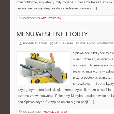
czasochłonne, aby efekty były pyszne. Polecamy także Bez cukru
Serwis kieruje się ideą, że dobre jedzenie powinno […]
CATEGORIES:
ARCHITEKTURA
MENU WESELNE I TORTY
POSTED BY ADMIN
STY - 21 - 2026
MOŻLIWOŚĆ KOMENTOWA
Śpiewające Skrzypce to si
światu brzmień, w którym s
opowieści. To miejsce stwo
rozwijać muzyczną wrażliwo
pragną pogłębiać warsztat 
smyczkowym. Strona łączy
przystępnymi poradami, dzięki czemu czytelnik może oswoić inst
poziomu zaawansowania. Polecamy Muzyka i atrakcje weselne i O
Idea Śpiewających Skrzypiec opiera się na pasji […]
CATEGORIES:
RYSUNEK CYFROWY