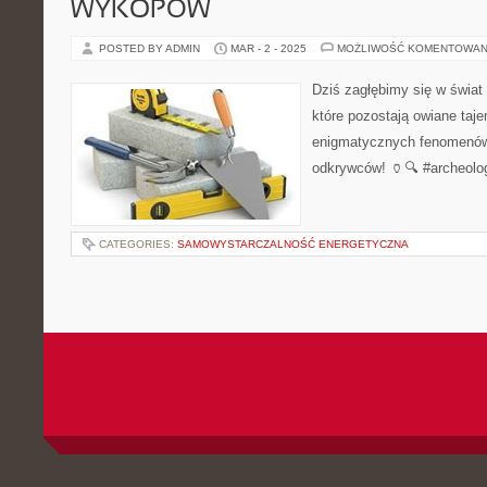
WYKOPÓW
POSTED BY ADMIN
MAR - 2 - 2025
MOŻLIWOŚĆ KOMENTOWAN
Dziś zagłębimy się w świat
które pozostają owiane taj
enigmatycznych fenomenów
odkrywców! 🏺🔍 #archeol
CATEGORIES:
SAMOWYSTARCZALNOŚĆ ENERGETYCZNA