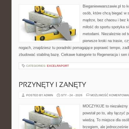
Bieganiewwarszawie.pl to 
osób, które chcą biegać w s
mądrze, bez chaosu i bez ko
miłość do sportu spotyka s
metodami. Niezależnie od t
pierwsze kroki na trasie, c
nogach, znajdziesz tu poradniki pomagające poprawić tempo, zadb
zbudować stabilną bazę. Ciekawe kategorie to Regeneracja i sen i
CATEGORIES:
EXCELRAPORT
PRZYNĘTY I ZANĘTY
POSTED BY ADMIN
STY - 24 - 2026
MOŻLIWOŚĆ KOMENTOWA
MOCZYKIJE to niezależny wo
powstał po to, aby łączyć 
wiedzą. To miejsce dla osó
brzegiem, ale jednocześnie 