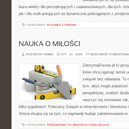
baza wiedzy dla początkujących i zaawansowanych, dla tych, któ
jak i dla osób polujących na dynamiczne podciągnięcie z przejście
CATEGORIES:
RYSUNEK CYFROWY
NAUKA O MIŁOŚCI
POSTED BY ADMIN
STY - 24 - 2026
MOŻLIWOŚĆ KOMENTOWA
ZatrzymajFaceta.pl to przyj
które chcą ogarnąć temat 
związek bez udawania. To 
tym, abyś mogła popatrzeć 
perspektywy, znaleźć dział
nauczyć się rozmawiać tak,
kilku tygodniach. Polecamy Związki w show-biznesie i literaturze
Strona skupia się na tym, co naprawdę buduje zainteresowanie w r
CATEGORIES:
PRZEWODNIK PO MIASTACH I DZIELNICACH