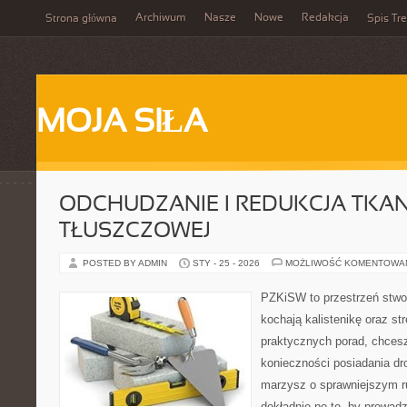
Archiwum
Nasze
Nowe
Redakcja
Strona główna
Spis Tre
MOJA SIŁA
ODCHUDZANIE I REDUKCJA TKAN
TŁUSZCZOWEJ
POSTED BY ADMIN
STY - 25 - 2026
MOŻLIWOŚĆ KOMENTOWA
PZKiSW to przestrzeń stwor
kochają kalistenikę oraz st
praktycznych porad, chces
konieczności posiadania dro
marzysz o sprawniejszym ru
dokładnie po to, by prowadz