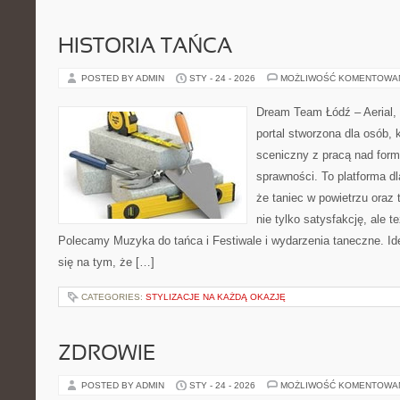
HISTORIA TAŃCA
POSTED BY ADMIN
STY - 24 - 2026
MOŻLIWOŚĆ KOMENTOWA
Dream Team Łódź – Aerial, 
portal stworzona dla osób, 
sceniczny z pracą nad formą
sprawności. To platforma dl
że taniec w powietrzu oraz t
nie tylko satysfakcję, ale t
Polecamy Muzyka do tańca i Festiwale i wydarzenia taneczne. I
się na tym, że […]
CATEGORIES:
STYLIZACJE NA KAŻDĄ OKAZJĘ
ZDROWIE
POSTED BY ADMIN
STY - 24 - 2026
MOŻLIWOŚĆ KOMENTOWA