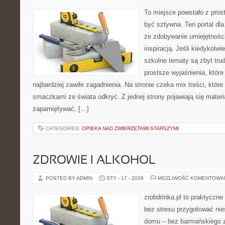
To miejsce powstało z prost
być sztywna. Ten portal dl
że zdobywanie umiejętnośc
inspiracją. Jeśli kiedykolwi
szkolne tematy są zbyt trud
prostsze wyjaśnienia, któr
najbardziej zawiłe zagadnienia. Na stronie czeka mix treści, któr
smaczkami ze świata odkryć. Z jednej strony pojawiają się materia
zapamiętywać, […]
CATEGORIES:
OPIEKA NAD ZWIERZĘTAMI STARSZYMI
ZDROWIE I ALKOHOL
POSTED BY ADMIN
STY - 17 - 2026
MOŻLIWOŚĆ KOMENTOWA
zrobdrinka.pl to praktyczne
bez stresu przygotować nie
domu – bez barmańskiego z