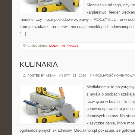
Niezależnie od tego, czy inte
karpiarstwo, feeder, wędk
morskie, czy może podlodowe wyprawy – MOCZYKIJE ma w sobie 
którego szukasz. Ten serwis nie udaje encyklopedii oderwanej od r
[…]
CATEGORIES:
MODA I INSPIRACJE
KULINARIA
POSTED BY ADMIN
STY - 22 - 2026
MOŻLIWOŚĆ KOMENTOWA
Mediaknorr.pl to przystępny
z myślą o osobach szukaj
rozwiązań w kuchni. To miej
gotować sprawnie, a jednoc
domowych potraw. Na stroni
klasyczne dania, które mo
ogólnodostępnych składników. Mediaknorr.pl pokazuje, że gotowa