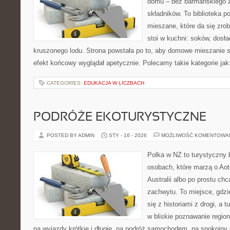
domu – bez barmańskiego z
składników. To biblioteka 
mieszane, które da się zrob
stoi w kuchni: soków, dosł
kruszonego lodu. Strona powstała po to, aby domowe mieszanie 
efekt końcowy wyglądał apetycznie. Polecamy takie kategorie jak:
CATEGORIES:
EDUKACJA W LICZBACH
PODRÓŻE EKOTURYSTYCZNE
POSTED BY ADMIN
STY - 16 - 2026
MOŻLIWOŚĆ KOMENTOWA
Polka w NZ to turystyczny 
osobach, które marzą o Aot
Australii albo po prostu ch
zachwytu. To miejsce, gdzi
się z historiami z drogi, a 
w bliskie poznawanie region
na wyjazdy krótkie i długie, na podróż samochodem, na spokojny