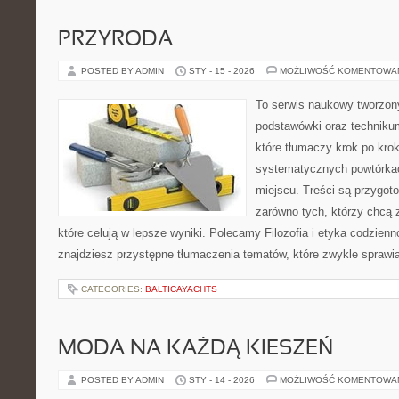
PRZYRODA
POSTED BY ADMIN
STY - 15 - 2026
MOŻLIWOŚĆ KOMENTOWA
To serwis naukowy tworzon
podstawówki oraz technikum
które tłumaczy krok po kro
systematycznych powtórkac
miejscu. Treści są przygot
zarówno tych, którzy chcą 
które celują w lepsze wyniki. Polecamy Filozofia i etyka codzienno
znajdziesz przystępne tłumaczenia tematów, które zwykle sprawia
CATEGORIES:
BALTICAYACHTS
MODA NA KAŻDĄ KIESZEŃ
POSTED BY ADMIN
STY - 14 - 2026
MOŻLIWOŚĆ KOMENTOWA