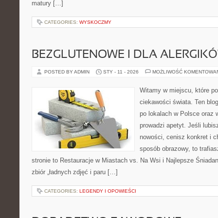
matury […]
CATEGORIES:
WYSKOCZMY
BEZGLUTENOWE I DLA ALERGIK
POSTED BY ADMIN
STY - 11 - 2026
MOŻLIWOŚĆ KOMENTOWA
Witamy w miejscu, które po
ciekawości świata. Ten bl
po lokalach w Polsce oraz 
prowadzi apetyt. Jeśli lubi
nowości, cenisz konkret i 
sposób obrazowy, to trafias
stronie to Restauracje w Miastach vs. Na Wsi i Najlepsze Śniadani
zbiór „ładnych zdjęć i paru […]
CATEGORIES:
LEGENDY I OPOWIEŚCI