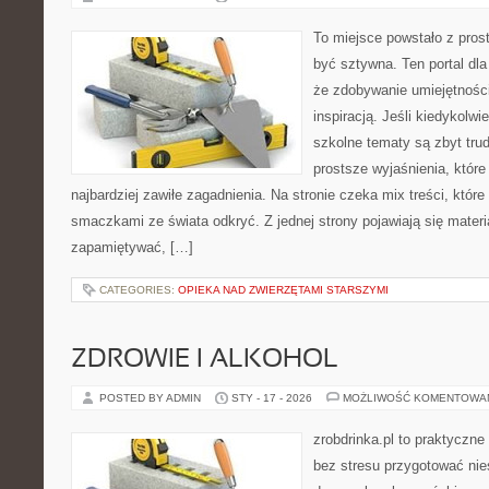
To miejsce powstało z prost
być sztywna. Ten portal dl
że zdobywanie umiejętnośc
inspiracją. Jeśli kiedykolwi
szkolne tematy są zbyt trud
prostsze wyjaśnienia, któr
najbardziej zawiłe zagadnienia. Na stronie czeka mix treści, któr
smaczkami ze świata odkryć. Z jednej strony pojawiają się materia
zapamiętywać, […]
CATEGORIES:
OPIEKA NAD ZWIERZĘTAMI STARSZYMI
ZDROWIE I ALKOHOL
POSTED BY ADMIN
STY - 17 - 2026
MOŻLIWOŚĆ KOMENTOWA
zrobdrinka.pl to praktyczne
bez stresu przygotować nie