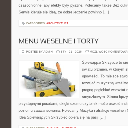
czasochłonne, aby efekty były pyszne. Polecamy także Bez cukru
Serwis kieruje się ideą, że dobre jedzenie powinno […]
CATEGORIES:
ARCHITEKTURA
MENU WESELNE I TORTY
POSTED BY ADMIN
STY - 21 - 2026
MOŻLIWOŚĆ KOMENTOWA
Śpiewające Skrzypce to si
światu brzmień, w którym s
opowieści. To miejsce stwo
rozwijać muzyczną wrażliwo
pragną pogłębiać warsztat 
smyczkowym. Strona łączy
przystępnymi poradami, dzięki czemu czytelnik może oswoić inst
poziomu zaawansowania. Polecamy Muzyka i atrakcje weselne i O
Idea Śpiewających Skrzypiec opiera się na pasji […]