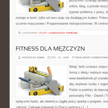
piszą kod i szukają spraw
online, blog, a przede wszy
typowe problemy z pracy, d
zostaje w teorii, tylko od razu staje się działającym kodem. Pole
uczenie maszynowe i Programowanie niskopoziomowe. W centrum
CATEGORIES:
FLOTY I SAMOCHODY FIRMOWE
FITNESS DLA MĘŻCZYZN
POSTED BY ADMIN
STY - 10 - 2026
MOŻLIWOŚĆ KOMENTOWA
Witaj! Jeśli szukasz miejsc
formą z dietą i realnym wsp
www.dawidulinski.pl została
aby wspierać osoby z region
Polski w podróży do lepszej
personalny Piła – Dawid | Tre
wyłącznie hasło, ale obietnica ciągłej pracy opartej o program, o
założeń. Ciekawe kategorie to Praca siedząca i […]