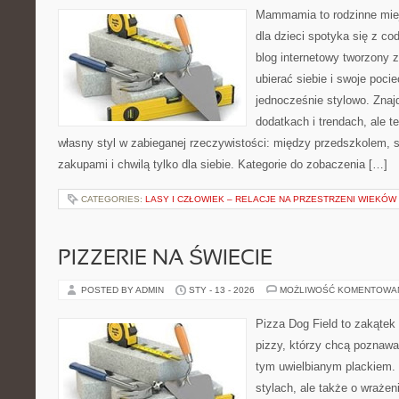
Mammamia to rodzinne miej
dla dzieci spotyka się z co
blog internetowy tworzony z
ubierać siebie i swoje poci
jednocześnie stylowo. Znajd
dodatkach i trendach, ale t
własny styl w zabieganej rzeczywistości: między przedszkolem, 
zakupami i chwilą tylko dla siebie. Kategorie do zobaczenia […]
CATEGORIES:
LASY I CZŁOWIEK – RELACJE NA PRZESTRZENI WIEKÓW
PIZZERIE NA ŚWIECIE
POSTED BY ADMIN
STY - 13 - 2026
MOŻLIWOŚĆ KOMENTOWA
Pizza Dog Field to zakątek
pizzy, którzy chcą poznawa
tym uwielbianym plackiem. 
stylach, ale także o wrażen