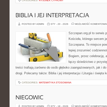
CATEGORIES:
RYSUNEK CYFROWY
BIBLIA I JEJ INTERPRETACJA
POSTED BY ADMIN
STY - 20 - 2026
MOŻLIWOŚĆ KOMENTOWA
Szczepan.org.pl to serwis p
Kościoła, którego sercem je
Szczepana. To miejsce pows
lepiej zrozumieć codzienno
Bogiem, przez celebrację, 
łączy dziedzictwo z przyst
treści trafiają zarówno do osób głęboko zaangażowanych, jak i do
drogi. Polecamy także: Biblia i jej interpretacja i Liturgia i święta
CATEGORIES:
MATEMATYKA STOSOWANA
NIEGOWIC
POSTED BY ADMIN
STY - 18 - 2026
MOŻLIWOŚĆ KOMENTOWA