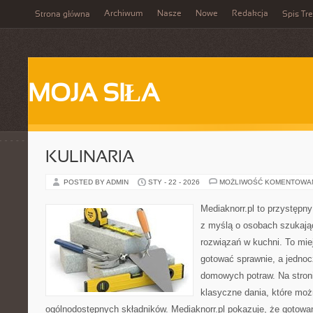
Archiwum
Nasze
Nowe
Redakcja
Strona główna
Spis Tre
MOJA SIŁA
KULINARIA
POSTED BY ADMIN
STY - 22 - 2026
MOŻLIWOŚĆ KOMENTOWA
Mediaknorr.pl to przystępny
z myślą o osobach szukaj
rozwiązań w kuchni. To miej
gotować sprawnie, a jednoc
domowych potraw. Na stroni
klasyczne dania, które mo
ogólnodostępnych składników. Mediaknorr.pl pokazuje, że gotowa