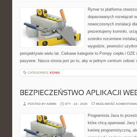
Rymar to platforma stworzo
dopasowanych rozwiązań w 
nowoczesnych instalacji dl
prezentujemy kominki, urzą
szeroko rozumiane instalac
wygodzie, pewności użytko
perspektywie wielu lat. Ciekawe kategorie to Pompy ciepła i OZ
pasywne. Nasza strona jest po to, aby w jednym centrum zebrać w
CATEGORIES:
KONIN
BEZPIECZEŃSTWO APLIKACJI W
POSTED BY ADMIN
STY - 10 - 2026
MOŻLIWOŚĆ KOMENTOWA
Programista Java to przest
które chcą opanować Javy k
karierę programistyczną, ale