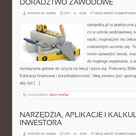
DORADZTWO ZAWODOWE
POSTED BY ADMIN
STY - 11 - 2026
MOŻLIWOŚĆ KOMENTOWA
sptopolka.pl to praktyczna
co w szkole podstawowej n
nauki, inspiracjom na ciek
codziennym uczeniu się. To
może sprawdzić temat, mama
do mądrego wspierania, a 
rozwiązania gotowe do użycia na lekcji i poza nią. Polecamy Biblio
Edukacja finansowa i przedsiębiorczość. Ideą serwisu jest uporz
aby był […]
CATEGORIES:
RASY PSÓW
NARZĘDZIA, APLIKACJE I KALK
INWESTORA
POSTED BY ADMIN
STY - 10 - 2026
MOŻLIWOŚĆ KOMENTOWA