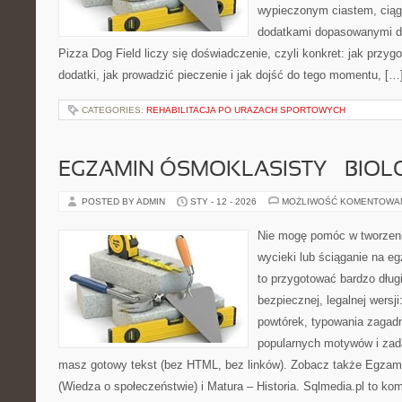
wypieczonym ciastem, ciąg
dodatkami dopasowanymi do
Pizza Dog Field liczy się doświadczenie, czyli konkret: jak przyg
dodatki, jak prowadzić pieczenie i jak dojść do tego momentu, […
CATEGORIES:
REHABILITACJA PO URAZACH SPORTOWYCH
EGZAMIN ÓSMOKLASISTY – BIOL
POSTED BY ADMIN
STY - 12 - 2026
MOŻLIWOŚĆ KOMENTOWA
Nie mogę pomóc w tworzeniu
wycieki lub ściąganie na e
to przygotować bardzo dług
bezpiecznej, legalnej wersji
powtórek, typowania zagad
popularnych motywów i zad
masz gotowy tekst (bez HTML, bez linków). Zobacz także Egzam
(Wiedza o społeczeństwie) i Matura – Historia. Sqlmedia.pl to 