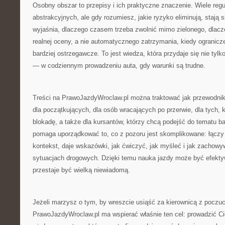
Osobny obszar to przepisy i ich praktyczne znaczenie. Wiele reg
abstrakcyjnych, ale gdy rozumiesz, jakie ryzyko eliminują, stają s
wyjaśnia, dlaczego czasem trzeba zwolnić mimo zielonego, dlac
realnej oceny, a nie automatycznego zatrzymania, kiedy ogranicze
bardziej ostrzegawcze. To jest wiedza, która przydaje się nie tylko
— w codziennym prowadzeniu auta, gdy warunki są trudne.
Treści na PrawoJazdyWroclaw.pl można traktować jak przewodnik
dla początkujących, dla osób wracających po przerwie, dla tych,
blokadę, a także dla kursantów, którzy chcą podejść do tematu bar
pomaga uporządkować to, co z pozoru jest skomplikowane: łączy 
kontekst, daje wskazówki, jak ćwiczyć, jak myśleć i jak zachow
sytuacjach drogowych. Dzięki temu nauka jazdy może być efekty
przestaje być wielką niewiadomą.
Jeżeli marzysz o tym, by wreszcie usiąść za kierownicą z poczuc
PrawoJazdyWroclaw.pl ma wspierać właśnie ten cel: prowadzić Ci