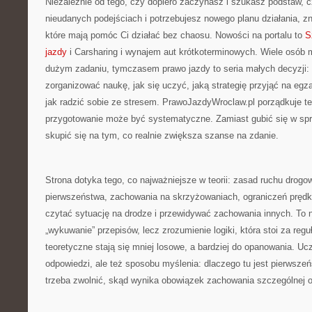
Niezależnie od tego, czy dopiero zaczynasz i szukasz podstaw, cz
nieudanych podejściach i potrzebujesz nowego planu działania, z
które mają pomóc Ci działać bez chaosu. Nowości na portalu to
S
jazdy
i Carsharing i wynajem aut krótkoterminowych. Wiele osób m
dużym zadaniu, tymczasem prawo jazdy to seria małych decyzji: 
zorganizować naukę, jak się uczyć, jaką strategię przyjąć na eg
jak radzić sobie ze stresem. PrawoJazdyWroclaw.pl porządkuje te
przygotowanie może być systematyczne. Zamiast gubić się w s
skupić się na tym, co realnie zwiększa szanse na zdanie.
Strona dotyka tego, co najważniejsze w teorii: zasad ruchu drog
pierwszeństwa, zachowania na skrzyżowaniach, ograniczeń prędko
czytać sytuację na drodze i przewidywać zachowania innych. To n
„wykuwanie” przepisów, lecz zrozumienie logiki, która stoi za regu
teoretyczne stają się mniej losowe, a bardziej do opanowania. Ucz
odpowiedzi, ale też sposobu myślenia: dlaczego tu jest pierwsz
trzeba zwolnić, skąd wynika obowiązek zachowania szczególnej o