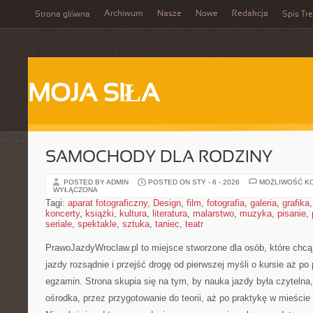
Archiwum
Nasze
Nowe
Redakcja
Strona główna
Spis Tre
MOJA SIŁA
SAMOCHODY DLA RODZINY
POSTED BY ADMIN
POSTED ON STY - 6 - 2026
MOŻLIWOŚĆ K
WYŁĄCZONA
Tagi:
aparat fotograficzny
,
Design
,
film
,
fotografia
,
galeria
,
grafika
koncerty
,
książki
,
kultura
,
literatura
,
malarstwo
,
muzyka
,
pisanie
,
seriale
,
spektakle
,
sztuka
,
taniec
,
teatr
PrawoJazdyWroclaw.pl to miejsce stworzone dla osób, które chcą
jazdy rozsądnie i przejść drogę od pierwszej myśli o kursie aż p
egzamin. Strona skupia się na tym, by nauka jazdy była czytelna
ośrodka, przez przygotowanie do teorii, aż po praktykę w mieści