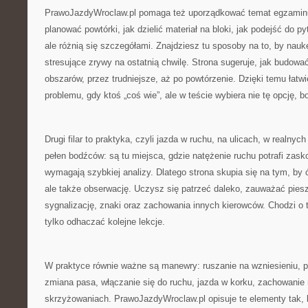
PrawoJazdyWroclaw.pl pomaga też uporządkować temat egzaminu
planować powtórki, jak dzielić materiał na bloki, jak podejść do p
ale różnią się szczegółami. Znajdziesz tu sposoby na to, by nauk
stresujące zrywy na ostatnią chwilę. Strona sugeruje, jak budow
obszarów, przez trudniejsze, aż po powtórzenie. Dzięki temu łatw
problemu, gdy ktoś „coś wie”, ale w teście wybiera nie tę opcję, bo
Drugi filar to praktyka, czyli jazda w ruchu, na ulicach, w realn
pełen bodźców: są tu miejsca, gdzie natężenie ruchu potrafi zas
wymagają szybkiej analizy. Dlatego strona skupia się na tym, by ć
ale także obserwację. Uczysz się patrzeć daleko, zauważać pies
sygnalizację, znaki oraz zachowania innych kierowców. Chodzi o 
tylko odhaczać kolejne lekcje.
W praktyce równie ważne są manewry: ruszanie na wzniesieniu, p
zmiana pasa, włączanie się do ruchu, jazda w korku, zachowanie 
skrzyżowaniach. PrawoJazdyWroclaw.pl opisuje te elementy tak, 