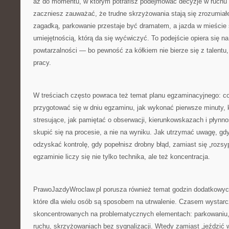
aż do momentu, w którym potrafisz podejmować decyzje w ruchu 
zaczniesz zauważać, że trudne skrzyżowania stają się zrozumiałe
zagadką, parkowanie przestaje być dramatem, a jazda w mieście s
umiejętnością, którą da się wyćwiczyć. To podejście opiera się na 
powtarzalności — bo pewność za kółkiem nie bierze się z talentu
pracy.
W treściach często powraca też temat planu egzaminacyjnego: co 
przygotować się w dniu egzaminu, jak wykonać pierwsze minuty, k
stresujące, jak pamiętać o obserwacji, kierunkowskazach i płynno
skupić się na procesie, a nie na wyniku. Jak utrzymać uwagę, gdy
odzyskać kontrolę, gdy popełnisz drobny błąd, zamiast się „rozsy
egzaminie liczy się nie tylko technika, ale też koncentracja.
PrawoJazdyWroclaw.pl porusza również temat godzin dodatkowych
które dla wielu osób są sposobem na utrwalenie. Czasem wystarc
skoncentrowanych na problematycznych elementach: parkowaniu, 
ruchu, skrzyżowaniach bez sygnalizacji. Wtedy zamiast „jeździć