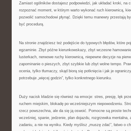
Zamiast ogólników dostajesz podpowiedzi, jak układać kroki, na 
rozpoznać moment, w którym warto wykonać ruch kierownicą, ki
pozwolić samochodowi płynąć. Dzięki temu manewry przestają by
być procedurą.
Na stronie znajdziesz też podejście do typowych błędów, które poj
egzaminie. Zbyt późne kierunkowskazy, zbyt wczesne hamowanie,
lusterkach, nerwowe ruchy kierownicą, niepewne decyzje na pier
zapominanie o pieszych, zbyt szybkie lub zbyt wolne tempo. Pra
ocenia, tylko tłumaczy, skąd biorą się potknięcia i jak je ogranic
potrzebuje „więcej godzin”, tylko konkretnego kierunku.
Duży nacisk kładzie się również na emocje: stres, presję, lęk pr
ruchem miejskim, blokadę po wcześniejszym niepowodzeniu. Stro
rzecz powszechna, ale da się ją oswoić. Pomocne są proste techn
wcześniej, spanie, jedzenie, plan dojazdu, rozgrzewka mentalna, 
zadaniu, a nie na wyniku. Kiedy myślisz „muszę zdać”, łatwo o 