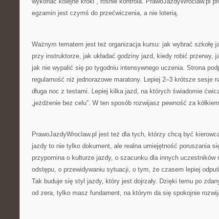
wykonać kolejne kroki”, rośnie kontrola. PrawoJazdyWroclaw.pl p
egzamin jest czymś do przećwiczenia, a nie loterią.
Ważnym tematem jest też organizacja kursu: jak wybrać szkołę j
przy instruktorze, jak układać godziny jazd, kiedy robić przerwy, j
jak nie wypalić się po tygodniu intensywnego uczenia. Strona podp
regularność niż jednorazowe maratony. Lepiej 2–3 krótsze sesje n
długa noc z testami. Lepiej kilka jazd, na których świadomie ćwi
„jeżdżenie bez celu”. W ten sposób rozwijasz pewność za kółkiem
PrawoJazdyWroclaw.pl jest też dla tych, którzy chcą być kierow
jazdy to nie tylko dokument, ale realna umiejętność poruszania si
przypomina o kulturze jazdy, o szacunku dla innych uczestników
odstępu, o przewidywaniu sytuacji, o tym, że czasem lepiej odpuś
Tak buduje się styl jazdy, który jest dojrzały. Dzięki temu po z
od zera, tylko masz fundament, na którym da się spokojnie rozwij