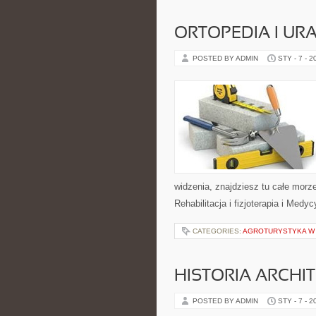
ORTOPEDIA I UR
POSTED BY ADMIN
STY - 7 - 2
widzenia, znajdziesz tu całe morz
Rehabilitacja i fizjoterapia i Med
CATEGORIES:
AGROTURYSTYKA W
HISTORIA ARCHI
POSTED BY ADMIN
STY - 7 - 2