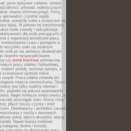
ad: jasno opisywać zadania, ustalać
dzialności, pilnować realistycznych
nikać chaosu informacyjnego. Firmy,
iły wprowadzić czytelne reguły
online, poradziły sobie z przejściem na
użo lepiej. W połowie tej transformacji
 także nowe zawody i specjalizacje.
oduktywności dla osób pracujących z
nia z organizacji przestrzeni pracy,
o monitorowania czasu i postępów w
 to wszystko stało się osobnym
le osób po raz pierwszy dowiedziało
ieje niejedno wyspecjalizowane
log czy
portal branżowy
poświęcony
matyce pracy zdalnej i hybrydowej,
znaleźć porady, recenzje sprzętu, a
e scenariusze spotkań online
h zespół. Praca zdalna zmieniła też
rzegania miejsca zamieszkania. Skoro
zebny jest tylko stabilny internet i
ko, pojawiła się pokusa wyprowadzki
iasta. Nagle mniejsze miejscowości, a
zaczęły przyciągać ludzi, którzy chcą
atury, płacić niższy czynsz i mieć
trzeni. Deweloperzy i architekci zaczęli
 mieszkania z myślą o domowych
atkowy pokój, lepsza akustyka, więcej
 światła. Nawet branża meblowa
 kategorię: biurka i krzesła
ne specjalnie do długotrwałej pracy