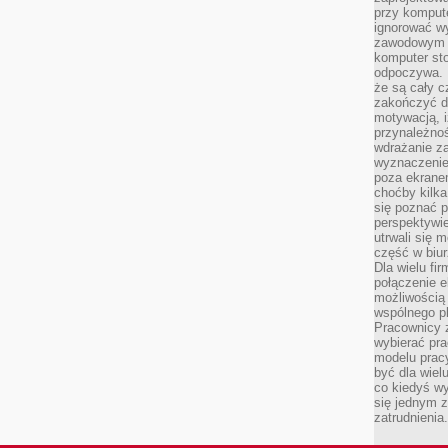
przy komput
ignorować w
zawodowym a
komputer st
odpoczywa. 
że są cały c
zakończyć dz
motywacją, i
przynależnoś
wdrażanie za
wyznaczenie 
poza ekranem
choćby kilka
się poznać 
perspektywie
utrwali się
część w biur
Dla wielu fi
połączenie e
możliwością
wspólnego pl
Pracownicy 
wybierać pr
modelu prac
być dla wiel
co kiedyś w
się jednym 
zatrudnienia.