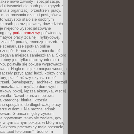
 także nowe zawody i specjalizacje.
oduktywności dla osób pracujących z
nia z organizacji przestrzeni pracy,
o monitorowania czasu i postępów w
 to wszystko stało się osobnym
le osób po raz pierwszy dowiedziało
ieje niejedno wyspecjalizowane
log czy
portal branżowy
poświęcony
matyce pracy zdalnej i hybrydowej,
znaleźć porady, recenzje sprzętu, a
e scenariusze spotkań online
h zespół. Praca zdalna zmieniła też
rzegania miejsca zamieszkania. Skoro
zebny jest tylko stabilny internet i
ko, pojawiła się pokusa wyprowadzki
iasta. Nagle mniejsze miejscowości, a
zaczęły przyciągać ludzi, którzy chcą
atury, płacić niższy czynsz i mieć
trzeni. Deweloperzy i architekci zaczęli
 mieszkania z myślą o domowych
atkowy pokój, lepsza akustyka, więcej
 światła. Nawet branża meblowa
 kategorię: biurka i krzesła
ne specjalnie do długotrwałej pracy
erze w domu. Nie można jednak
yzwań. Granica między życiem
 prywatnym łatwo się zaciera, gdy
oi w tym samym pokoju, w którym się
Niektórzy pracownicy mają poczucie,
zas „pod telefonem” i trudno im