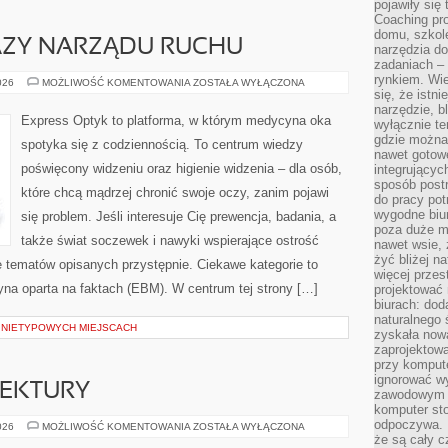
pojawiły się
Coaching pr
domu, szkole
AZY NARZĄDU RUCHU
narzędzia d
zadaniach –
rynkiem. Wie
ORTOPEDIA
026
MOŻLIWOŚĆ KOMENTOWANIA
ZOSTAŁA WYŁĄCZONA
I
się, że istn
URAZY
narzędzie, b
NARZĄDU
Express Optyk to platforma, w którym medycyna oka
wyłącznie te
RUCHU
gdzie można 
spotyka się z codziennością. To centrum wiedzy
nawet gotow
poświęcony widzeniu oraz higienie widzenia – dla osób,
integrującyc
sposób post
które chcą mądrzej chronić swoje oczy, zanim pojawi
do pracy potr
wygodne biur
się problem. Jeśli interesuje Cię prewencja, badania, a
poza duże m
także świat soczewek i nawyki wspierające ostrość
nawet wsie, 
żyć bliżej n
e tematów opisanych przystępnie. Ciekawe kategorie to
więcej przes
ycyna oparta na faktach (EBM). W centrum tej strony […]
projektować
biurach: dod
naturalnego
 NIETYPOWYCH MIEJSCACH
zyskała nową
zaprojektowa
przy komput
ignorować w
TEKTURY
zawodowym a
komputer st
odpoczywa. 
HISTORIA
026
MOŻLIWOŚĆ KOMENTOWANIA
ZOSTAŁA WYŁĄCZONA
ARCHITEKTURY
że są cały c