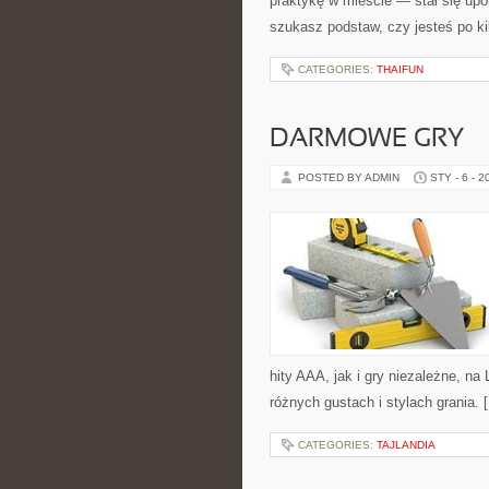
praktykę w mieście — stał się upo
szukasz podstaw, czy jesteś po ki
CATEGORIES:
THAIFUN
DARMOWE GRY
POSTED BY ADMIN
STY - 6 - 2
hity AAA, jak i gry niezależne, n
różnych gustach i stylach grania. 
CATEGORIES:
TAJLANDIA