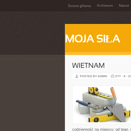
Archiwum
Nasze
Strona główna
MOJA SIŁA
WIETNAM
POSTED BY ADMIN
STY - 8 - 2
codzienność na miejscu: od tego, w