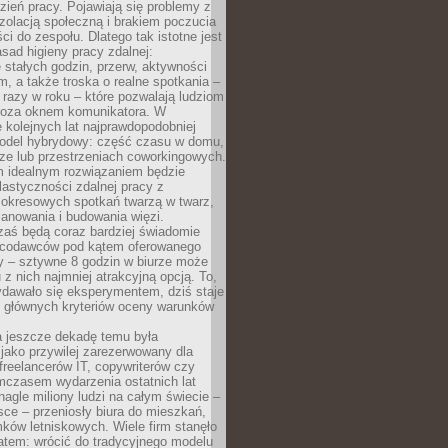
ień pracy. Pojawiają się problemy z
zolacją społeczną i brakiem poczucia
ci do zespołu. Dlatego tak istotne jest
sad higieny pracy zdalnej:
stałych godzin, przerw, aktywności
, a także troska o realne spotkania –
 razy w roku – które pozwalają ludziom
poza oknem komunikatora. W
 kolejnych lat najprawdopodobniej
 model hybrydowy: część czasu w domu,
ze lub przestrzeniach coworkingowych.
rm idealnym rozwiązaniem będzie
lastyczności zdalnej pracy z
 okresowych spotkań twarzą w twarz,
anowania i budowania więzi.
zaś będą coraz bardziej świadomie
acodawców pod kątem oferowanego
y – sztywne 8 godzin w biurze może
u z nich najmniej atrakcyjną opcją. To,
ydawało się eksperymentem, dziś staje
z głównych kryteriów oceny warunków
a jeszcze dekadę temu była
jako przywilej zarezerwowany dla
 freelancerów IT, copywriterów czy
mczasem wydarzenia ostatnich lat
 nagle miliony ludzi na całym świecie –
ce – przeniosły biura do mieszkań,
ków letniskowych. Wiele firm stanęło
atem: wrócić do tradycyjnego modelu