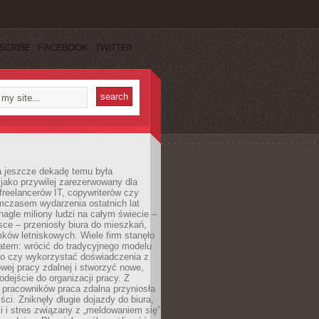
SCRIBE
FACEBOOK
TWITTER
a jeszcze dekadę temu była
jako przywilej zarezerwowany dla
 freelancerów IT, copywriterów czy
mczasem wydarzenia ostatnich lat
 nagle miliony ludzi na całym świecie –
ce – przeniosły biura do mieszkań,
ków letniskowych. Wiele firm stanęło
atem: wrócić do tradycyjnego modelu
go czy wykorzystać doświadczenia z
ej pracy zdalnej i stworzyć nowe,
dejście do organizacji pracy. Z
 pracowników praca zdalna przyniosła
ści. Zniknęły długie dojazdy do biura,
i i stres związany z „meldowaniem się”