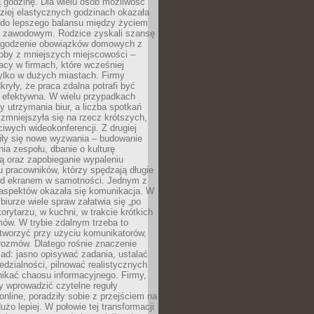
 godzinę. Dla wielu osób możliwość
ziej elastycznych godzinach okazała
 do lepszego balansu między życiem
 zawodowym. Rodzice zyskali szansę
ogodzenie obowiązków domowych z
soby z mniejszych miejscowości –
acy w firmach, które wcześniej
tylko w dużych miastach. Firmy
kryły, że praca zdalna potrafi być
 efektywna. W wielu przypadkach
y utrzymania biur, a liczba spotkań
 zmniejszyła się na rzecz krótszych,
ściwych wideokonferencji. Z drugiej
iły się nowe wyzwania – budowanie
a zespołu, dbanie o kulturę
ą oraz zapobieganie wypaleniu
pracowników, którzy spędzają długie
ed ekranem w samotności. Jednym z
aspektów okazała się komunikacja. W
biurze wiele spraw załatwia się „po
korytarzu, w kuchni, w trakcie krótkich
ów. W trybie zdalnym trzeba to
tworzyć przy użyciu komunikatorów,
orozmów. Dlatego rośnie znaczenie
ad: jasno opisywać zadania, ustalać
dzialności, pilnować realistycznych
nikać chaosu informacyjnego. Firmy,
iły wprowadzić czytelne reguły
online, poradziły sobie z przejściem na
użo lepiej. W połowie tej transformacji