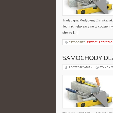
Tradycyjną Medycyną Chińską jako
Techniki relaksacyjne w codzienny
stronie […]
CATEGORIES:
ZAWODY PRZYSZŁOŚ
SAMOCHODY DL
POSTED BY ADMIN
STY - 6 - 2