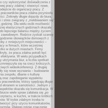
go czy wykorzystać doświadczenia z
ej pracy zdalnej i stworzyć nowe,
dejście do organizacji pracy. Z
 pracowników praca zdalna przyniosła
ści. Zniknęły długie dojazdy do biura,
i i stres związany z „meldowaniem się”
 godzinę. Dla wielu osób możliwość
ziej elastycznych godzinach okazała
 do lepszego balansu między życiem
 zawodowym. Rodzice zyskali szansę
ogodzenie obowiązków domowych z
soby z mniejszych miejscowości –
acy w firmach, które wcześniej
tylko w dużych miastach. Firmy
kryły, że praca zdalna potrafi być
 efektywna. W wielu przypadkach
y utrzymania biur, a liczba spotkań
 zmniejszyła się na rzecz krótszych,
ściwych wideokonferencji. Z drugiej
iły się nowe wyzwania – budowanie
a zespołu, dbanie o kulturę
ą oraz zapobieganie wypaleniu
pracowników, którzy spędzają długie
ed ekranem w samotności. Jednym z
aspektów okazała się komunikacja. W
biurze wiele spraw załatwia się „po
korytarzu, w kuchni, w trakcie krótkich
ów. W trybie zdalnym trzeba to
tworzyć przy użyciu komunikatorów,
orozmów. Dlatego rośnie znaczenie