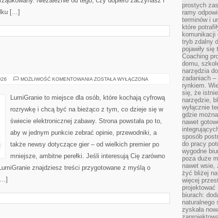
rządkowany. Niezależnie od tego, czy dopiero zaczynasz i
prostych zas
lku […]
ramy odpowie
terminów i u
które potraf
komunikacji 
tryb zdalny d
pojawiły się
Coaching pr
domu, szkole
narzędzia d
zadaniach –
DARMOWE
026
MOŻLIWOŚĆ KOMENTOWANIA
ZOSTAŁA WYŁĄCZONA
GRY
rynkiem. Wie
się, że istn
LumiGranie to miejsce dla osób, które kochają cyfrową
narzędzie, b
wyłącznie te
rozrywkę i chcą być na bieżąco z tym, co dzieje się w
gdzie można 
świecie elektronicznej zabawy. Strona powstała po to,
nawet gotow
integrującyc
aby w jednym punkcie zebrać opinie, przewodniki, a
sposób post
do pracy potr
także newsy dotyczące gier – od wielkich premier po
wygodne biur
mniejsze, ambitne perełki. Jeśli interesują Cię zarówno
poza duże m
nawet wsie, 
a LumiGranie znajdziesz treści przygotowane z myślą o
żyć bliżej n
[…]
więcej przes
projektować
biurach: dod
naturalnego
zyskała nową
zaprojektowa