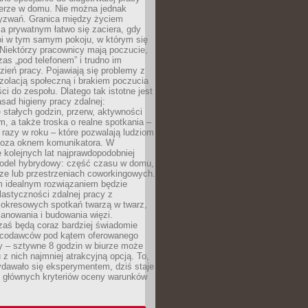
erze w domu. Nie można jednak
yzwań. Granica między życiem
 prywatnym łatwo się zaciera, gdy
oi w tym samym pokoju, w którym się
Niektórzy pracownicy mają poczucie,
zas „pod telefonem” i trudno im
ień pracy. Pojawiają się problemy z
zolacją społeczną i brakiem poczucia
ci do zespołu. Dlatego tak istotne jest
sad higieny pracy zdalnej:
stałych godzin, przerw, aktywności
, a także troska o realne spotkania –
 razy w roku – które pozwalają ludziom
poza oknem komunikatora. W
 kolejnych lat najprawdopodobniej
 model hybrydowy: część czasu w domu,
ze lub przestrzeniach coworkingowych.
rm idealnym rozwiązaniem będzie
lastyczności zdalnej pracy z
 okresowych spotkań twarzą w twarz,
anowania i budowania więzi.
zaś będą coraz bardziej świadomie
acodawców pod kątem oferowanego
y – sztywne 8 godzin w biurze może
u z nich najmniej atrakcyjną opcją. To,
ydawało się eksperymentem, dziś staje
z głównych kryteriów oceny warunków