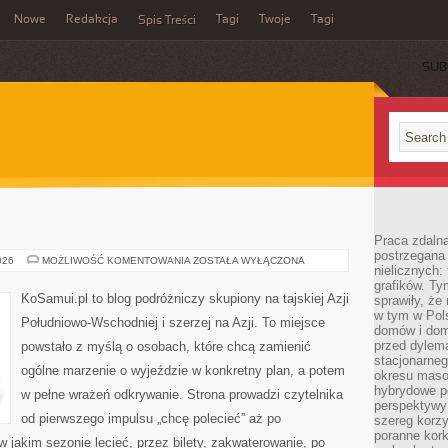
Nowe
Redakcja
Tagi
Twoje
Tagi
Spis Treści
SUB
Praca zdaln
postrzegana 
WIETNAM
026
MOŻLIWOŚĆ KOMENTOWANIA
ZOSTAŁA WYŁĄCZONA
nielicznych:
grafików. Ty
KoSamui.pl to blog podróżniczy skupiony na tajskiej Azji
sprawiły, że
w tym w Pols
Południowo-Wschodniej i szerzej na Azji. To miejsce
domów i dom
przed dylem
powstało z myślą o osobach, które chcą zamienić
stacjonarne
ogólne marzenie o wyjeździe w konkretny plan, a potem
okresu masow
hybrydowe po
w pełne wrażeń odkrywanie. Strona prowadzi czytelnika
perspektywy
od pierwszego impulsu „chcę polecieć” aż po
szereg korzy
poranne kork
 jakim sezonie lecieć, przez bilety, zakwaterowanie, po