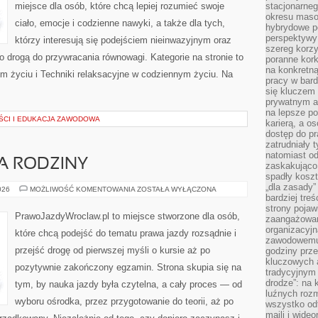
miejsce dla osób, które chcą lepiej rozumieć swoje
stacjonarne
okresu masow
ciało, emocje i codzienne nawyki, a także dla tych,
hybrydowe po
perspektywy
którzy interesują się podejściem nieinwazyjnym oraz
szereg korzy
 drogą do przywracania równowagi. Kategorie na stronie to
poranne kork
na konkretną
m życiu i Techniki relaksacyjne w codziennym życiu. Na
pracy w bard
się kluczem
prywatnym a
na lepsze p
CI I EDUKACJA ZAWODOWA
karierą, a o
dostęp do pr
zatrudniały 
natomiast od
A RODZINY
zaskakująco
spadły koszt
„dla zasady”
SAMOCHODY
026
MOŻLIWOŚĆ KOMENTOWANIA
ZOSTAŁA WYŁĄCZONA
DLA
bardziej tre
RODZINY
strony pojaw
PrawoJazdyWroclaw.pl to miejsce stworzone dla osób,
zaangażowani
organizacyjn
które chcą podejść do tematu prawa jazdy rozsądnie i
zawodowemu 
przejść drogę od pierwszej myśli o kursie aż po
godziny prz
kluczowych 
pozytywnie zakończony egzamin. Strona skupia się na
tradycyjnym 
drodze”: na 
tym, by nauka jazdy była czytelna, a cały proces — od
luźnych rozm
wyboru ośrodka, przez przygotowanie do teorii, aż po
wszystko od
maili i wide