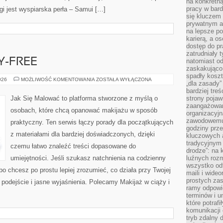
na konkretną
pracy w bard
gi jest wyspiarska perła – Samui […]
się kluczem
prywatnym a
na lepsze p
karierą, a o
dostęp do pr
zatrudniały 
Y-FREE
natomiast od
zaskakująco
spadły koszt
MAKIJAŻ
026
MOŻLIWOŚĆ KOMENTOWANIA
ZOSTAŁA WYŁĄCZONA
„dla zasady”
CRUELTY-
FREE
bardziej tre
Jak Się Malować to platforma stworzone z myślą o
strony pojaw
zaangażowani
osobach, które chcą opanować makijażu w sposób
organizacyjn
zawodowemu 
praktyczny. Ten serwis łączy porady dla początkujących
godziny prz
z materiałami dla bardziej doświadczonych, dzięki
kluczowych 
tradycyjnym 
czemu łatwo znaleźć treści dopasowane do
drodze”: na 
umiejętności. Jeśli szukasz natchnienia na codzienny
luźnych rozm
wszystko od
lbo chcesz po prostu lepiej zrozumieć, co działa przy Twojej
maili i wide
prostych zas
 podejście i jasne wyjaśnienia. Polecamy Makijaż w ciąży i
ramy odpowie
terminów i u
które potraf
komunikacji 
tryb zdalny d