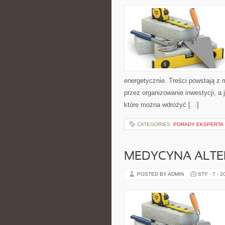
energetycznie. Treści powstają z 
przez organizowanie inwestycji, a 
które można wdrożyć […]
CATEGORIES:
PORADY EKSPERTA
MEDYCYNA ALT
POSTED BY ADMIN
STY - 7 - 2