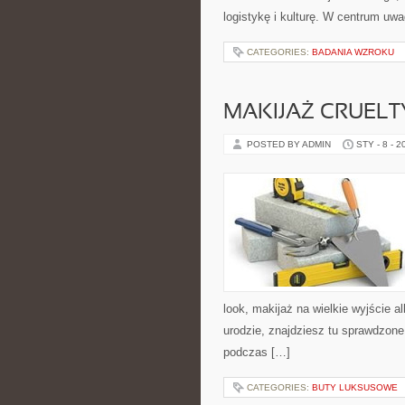
logistykę i kulturę. W centrum uwa
CATEGORIES:
BADANIA WZROKU
MAKIJAŻ CRUELT
POSTED BY ADMIN
STY - 8 - 2
look, makijaż na wielkie wyjście a
urodzie, znajdziesz tu sprawdzone
podczas […]
CATEGORIES:
BUTY LUKSUSOWE