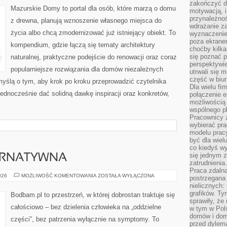
zakończyć dz
Mazurskie Domy to portal dla osób, które marzą o domu
motywacją, i
przynależnoś
z drewna, planują wznoszenie własnego miejsca do
wdrażanie za
życia albo chcą zmodernizować już istniejący obiekt. To
wyznaczenie 
poza ekranem
kompendium, gdzie łączą się tematy architektury
choćby kilka
się poznać 
naturalnej, praktyczne podejście do renowacji oraz coraz
perspektywie
popularniejsze rozwiązania dla domów niezależnych
utrwali się
część w biur
myślą o tym, aby krok po kroku przeprowadzić czytelnika
Dla wielu fi
jednocześnie dać solidną dawkę inspiracji oraz konkretów,
połączenie e
możliwością
wspólnego pl
Pracownicy 
wybierać pr
modelu prac
być dla wiel
co kiedyś w
się jednym 
ERNATYWNA
zatrudnienia.
Praca zdaln
MEDYCYNA
026
MOŻLIWOŚĆ KOMENTOWANIA
ZOSTAŁA WYŁĄCZONA
postrzegana 
ALTERNATYWNA
nielicznych:
grafików. Ty
Bodbam.pl to przestrzeń, w której dobrostan traktuje się
sprawiły, że
całościowo – bez dzielenia człowieka na „oddzielne
w tym w Pols
domów i dom
części”, bez patrzenia wyłącznie na symptomy. To
przed dylem