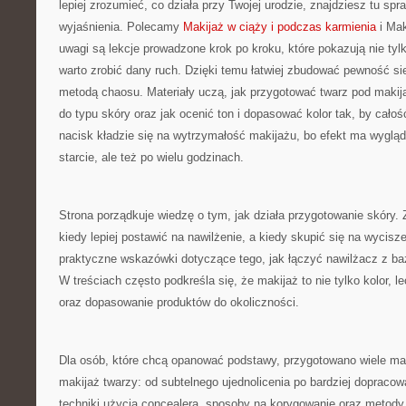
lepiej zrozumieć, co działa przy Twojej urodzie, znajdziesz tu spr
wyjaśnienia. Polecamy
Makijaż w ciąży i podczas karmienia
i Mak
uwagi są lekcje prowadzone krok po kroku, które pokazują nie tylko
warto zrobić dany ruch. Dzięki temu łatwiej zbudować pewność sie
metodą chaosu. Materiały uczą, jak przygotować twarz pod makija
do typu skóry oraz jak ocenić ton i dopasować kolor tak, by całoś
nacisk kładzie się na wytrzymałość makijażu, bo efekt ma wygląd
starcie, ale też po wielu godzinach.
Strona porządkuje wiedzę o tym, jak działa przygotowanie skóry. 
kiedy lepiej postawić na nawilżenie, a kiedy skupić się na wycisze
praktyczne wskazówki dotyczące tego, jak łączyć nawilżacz z ba
W treściach często podkreśla się, że makijaż to nie tylko kolor, l
oraz dopasowanie produktów do okoliczności.
Dla osób, które chcą opanować podstawy, przygotowano wiele ma
makijaż twarzy: od subtelnego ujednolicenia po bardziej doprac
techniki użycia concealera, sposoby na korygowanie oraz metody