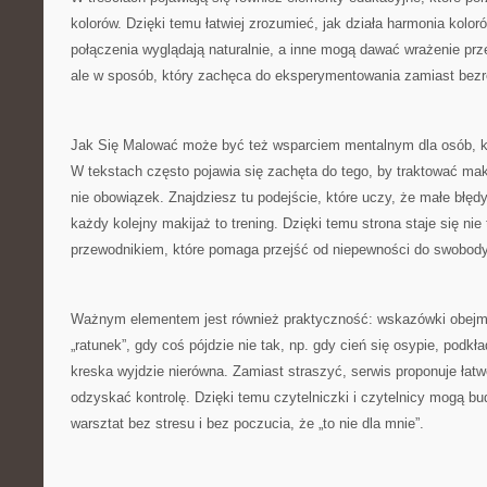
kolorów. Dzięki temu łatwiej zrozumieć, jak działa harmonia kolor
połączenia wyglądają naturalnie, a inne mogą dawać wrażenie pr
ale w sposób, który zachęca do eksperymentowania zamiast bezr
Jak Się Malować może być też wsparciem mentalnym dla osób, któ
W tekstach często pojawia się zachęta do tego, by traktować maki
nie obowiązek. Znajdziesz tu podejście, które uczy, że małe błęd
każdy kolejny makijaż to trening. Dzięki temu strona staje się nie 
przewodnikiem, które pomaga przejść od niepewności do swobody
Ważnym elementem jest również praktyczność: wskazówki obejmu
„ratunek”, gdy coś pójdzie nie tak, np. gdy cień się osypie, podkł
kreska wyjdzie nierówna. Zamiast straszyć, serwis proponuje łatw
odzyskać kontrolę. Dzięki temu czytelniczki i czytelnicy mogą 
warsztat bez stresu i bez poczucia, że „to nie dla mnie”.