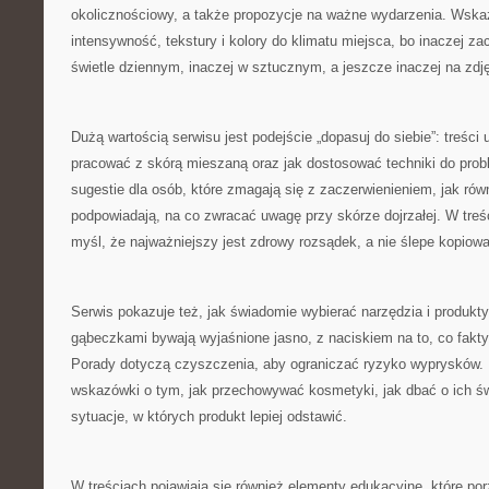
okolicznościowy, a także propozycje na ważne wydarzenia. Wsk
intensywność, tekstury i kolory do klimatu miejsca, bo inaczej z
świetle dziennym, inaczej w sztucznym, a jeszcze inaczej na zdj
Dużą wartością serwisu jest podejście „dopasuj do siebie”: treści 
pracować z skórą mieszaną oraz jak dostosować techniki do prob
sugestie dla osób, które zmagają się z zaczerwienieniem, jak równ
podpowiadają, na co zwracać uwagę przy skórze dojrzałej. W treś
myśl, że najważniejszy jest zdrowy rozsądek, a nie ślepe kopiowa
Serwis pokazuje też, jak świadomie wybierać narzędzia i produkt
gąbeczkami bywają wyjaśnione jasno, z naciskiem na to, co fakty
Porady dotyczą czyszczenia, aby ograniczać ryzyko wyprysków. 
wskazówki o tym, jak przechowywać kosmetyki, jak dbać o ich ś
sytuacje, w których produkt lepiej odstawić.
W treściach pojawiają się również elementy edukacyjne, które po