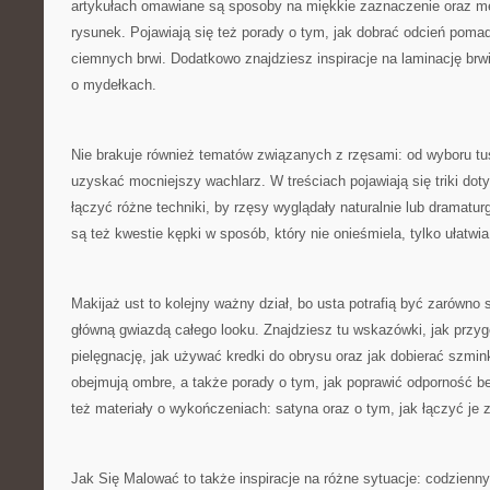
artykułach omawiane są sposoby na miękkie zaznaczenie oraz me
rysunek. Pojawiają się też porady o tym, jak dobrać odcień pomad
ciemnych brwi. Dodatkowo znajdziesz inspiracje na laminację brw
o mydełkach.
Nie brakuje również tematów związanych z rzęsami: od wyboru tu
uzyskać mocniejszy wachlarz. W treściach pojawiają się triki dotyc
łączyć różne techniki, by rzęsy wyglądały naturalnie lub dramat
są też kwestie kępki w sposób, który nie onieśmiela, tylko ułatwia
Makijaż ust to kolejny ważny dział, bo usta potrafią być zarówno
główną gwiazdą całego looku. Znajdziesz tu wskazówki, jak przy
pielęgnację, jak używać kredki do obrysu oraz jak dobierać szmin
obejmują ombre, a także porady o tym, jak poprawić odporność b
też materiały o wykończeniach: satyna oraz o tym, jak łączyć je 
Jak Się Malować to także inspiracje na różne sytuacje: codzienny