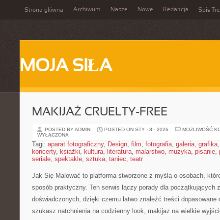
Archiwum
Nasze
Nowe
Redakcja
Strona główna
Spis Tre
MOJA SIŁA
MAKIJAŻ CRUELTY-FREE
POSTED BY ADMIN
POSTED ON STY - 8 - 2026
MOŻLIWOŚĆ K
WYŁĄCZONA
Tagi:
aparat fotograficzny
,
Design
,
film
,
fotografia
,
galeria
,
grafika
koncerty
,
książki
,
kultura
,
literatura
,
malarstwo
,
muzyka
,
pisanie
,
seriale
,
spektakle
,
sztuka
,
taniec
,
teatr
Jak Się Malować to platforma stworzone z myślą o osobach, któ
sposób praktyczny. Ten serwis łączy porady dla początkujących z 
doświadczonych, dzięki czemu łatwo znaleźć treści dopasowane d
szukasz natchnienia na codzienny look, makijaż na wielkie wyjśc