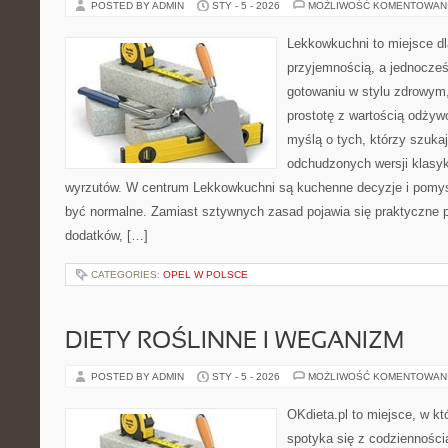
POSTED BY ADMIN
STY - 5 - 2026
MOŻLIWOŚĆ KOMENTOWAN
Lekkowkuchni to miejsce dl
przyjemnością, a jednocześn
gotowaniu w stylu zdrowym,
prostotę z wartością odżyw
myślą o tych, którzy szukaj
odchudzonych wersji klasy
wyrzutów. W centrum Lekkowkuchni są kuchenne decyzje i pomys
być normalne. Zamiast sztywnych zasad pojawia się praktyczne 
dodatków, […]
CATEGORIES:
OPEL W POLSCE
DIETY ROŚLINNE I WEGANIZM
POSTED BY ADMIN
STY - 5 - 2026
MOŻLIWOŚĆ KOMENTOWAN
OKdieta.pl to miejsce, w 
spotyka się z codziennością