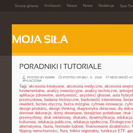
Archiwum
Nasze
Nowe
Redakcja
Strona główna
Spis Tre
MOJA SIŁA
PORADNIKI I TUTORIALE
POSTED BY ADMIN
POSTED ON MAJ - 8 - 2026
MOŻLIWOŚĆ K
WYŁĄCZONA
Tagi:
akcesoria kreatywne
,
akcesoria medyczne
,
akcesoria wnętr
fundamentalne
,
analizy inwestycyjne
,
analizy techniczne
,
antropo
aplikacje zdrowotne
,
asertywność
,
asystenci głosowi
,
auta hybry
przemysłowa
,
badania historyczne
,
bankowość internetowa
,
bezpi
rewident
,
biznes etyczny
,
burza mózgów
,
cyfrowe innowacje
,
cyfr
design produktu
,
design thinking
,
diagnostyka obrazowa
,
diy deko
domowe dekoracje
,
domy drewniane
,
doradztwo podatkowe
,
druk
przemysłowy
,
druk reklamowy
,
drukarki
,
dywersyfikacja
,
edukacja
kulturowa
,
edukacja publiczna
,
edukacja społeczna
,
Ekologiczne 
alternatywna
,
fauna
,
festiwale ludowe
,
finansowanie działalności
,
flipping nieruchomości
,
flora
,
folklor regionalny
,
fundusze ETF
,
geo