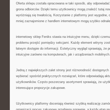
Oferta sklepu została opracowana w taki sposób, aby odpowiadać
grona odbiorców. Dzięki temu użytkownicy mogą znaleźć tutaj no
wyróżniają się trwałością. Korzystanie z platformy jest wygodne,
mniej zaznajomione z handlem internetowym mogą szybko odnaleźć
internetowy sklep Feniks stawia na intuicyjne menu, dzięki cze
problemu przejść pomiędzy sekcjami. Każdy element witryny zost
łatwym dostępie do informacji. Estetyczny wygląd sprawiają, że pr
intuicyjne zarówno na komputerach, jak i urządzeniach mobilnych
Jedną z największych zalet strony jest różnorodność dostępnych 
wybierać spośród praktycznych rozwiązań, które odpowiadają ak
użytkowników. Często poszerzany asortyment sprawiają, że uży
interesujące propozycje zakupowe.
Użytkownicy platformy doceniają również szybką realizację zamów
organizacji proces zakupowy przebiega sprawnie, a każdy etap rea