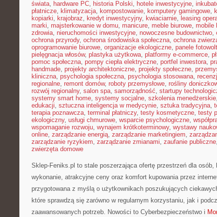
świata
,
hardware PC
,
historia Polski
,
hotele inwestycyjne
,
inkubat
płatnicze
,
klimatyzacja
,
kompostowanie
,
komputery gamingowe
,
kopiarki
,
krajobraz
,
kredyt inwestycyjny
,
kwiaciarnie
,
leasing oper
marki
,
majsterkowanie w domu
,
manicure
,
meble biurowe
,
mobile 
zdrowia
,
nieruchomości inwestycyjne
,
nowoczesne budownictwo
,
ochrona przyrody
,
ochrona środowiska społeczna
,
ochrona zwierz
oprogramowanie biurowe
,
organizacje ekologiczne
,
panele fotowol
pielęgnacja włosów
,
plastyka użytkowa
,
platformy e-commerce
,
p
pomoc społeczna
,
pompy ciepła elektryczne
,
portfel inwestora
,
pr
handmade
,
projekty architektoniczne
,
projekty społeczne
,
przemy
kliniczna
,
psychologia społeczna
,
psychologia stosowana
,
recenz
regionalne
,
remont domów
,
roboty przemysłowe
,
rośliny doniczko
rozwój regionalny
,
salon spa
,
samorządność
,
startupy technologi
systemy smart home
,
systemy socjalne
,
szkolenia menedżerskie
edukacji
,
sztuczna inteligencja w medycynie
,
sztuka tradycyjna
,
t
terapia poznawcza
,
terminal płatniczy
,
testy kosmetyczne
,
testy 
ekologiczny
,
usługi chmurowe
,
wsparcie psychologiczne
,
współpr
wspomaganie rozwoju
,
wynajem krótkoterminowy
,
wystawy nauko
online
,
zarządzanie energią
,
zarządzanie marketingiem
,
zarządzan
zarządzanie ryzykiem
,
zarządzanie zmianami
,
zaufanie publiczne
zwierzęta domowe
Sklep-Feniks.pl to stale poszerzająca ofertę przestrzeń dla osób, 
wykonanie, atrakcyjne ceny oraz komfort kupowania przez internet
przygotowana z myślą o użytkownikach poszukujących ciekawych
które sprawdzą się zarówno w regularnym korzystaniu, jak i podcza
zaawansowanych potrzeb. Nowości to Cyberbezpieczeństwo i
Mon