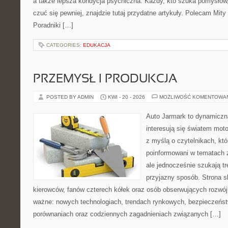
a także lepsza kondycja psychiczna. Każdy, kto szuka pomysłów, a
czuć się pewniej, znajdzie tutaj przydatne artykuły. Polecam Mity
Poradniki […]
CATEGORIES:
EDUKACJA
PRZEMYSŁ I PRODUKCJA
POSTED BY ADMIN
KWI - 20 - 2026
MOŻLIWOŚĆ KOMENTOWA
Auto Jarmark to dynamiczna
interesują się światem moto
z myślą o czytelnikach, kt
poinformowani w tematach 
ale jednocześnie szukają tr
przyjazny sposób. Strona sk
kierowców, fanów czterech kółek oraz osób obserwujących rozwój
ważne: nowych technologiach, trendach rynkowych, bezpieczeństwi
porównaniach oraz codziennych zagadnieniach związanych […]