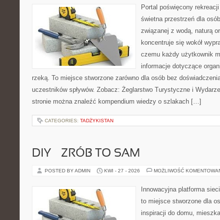
Portal poświęcony rekreacj
świetna przestrzeń dla osób,
związanej z wodą, naturą o
koncentruje się wokół wypr
czemu każdy użytkownik m
informacje dotyczące organ
rzeką. To miejsce stworzone zarówno dla osób bez doświadczenia
uczestników spływów. Zobacz: Żeglarstwo Turystyczne i Wydarze
stronie można znaleźć kompendium wiedzy o szlakach […]
CATEGORIES:
TADŻYKISTAN
DIY – ZRÓB TO SAM
POSTED BY ADMIN
KWI - 27 - 2026
MOŻLIWOŚĆ KOMENTOWA
Innowacyjna platforma siec
to miejsce stworzone dla o
inspiracji do domu, mieszka