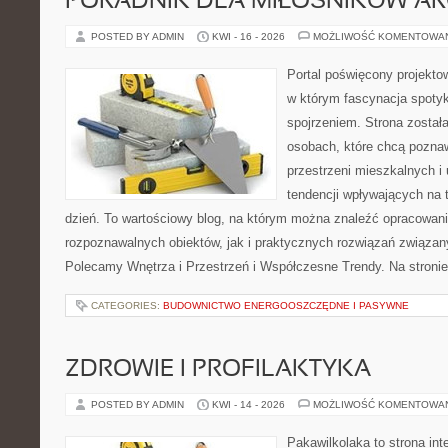
PORADNIK DLA MIŁOŚNIKÓW AR
POSTED BY ADMIN
KWI - 16 - 2026
MOŻLIWOŚĆ KOMENTOWA
Portal poświęcony projektow
w którym fascynacja spoty
spojrzeniem. Strona został
osobach, które chcą poznaw
przestrzeni mieszkalnych i
tendencji wpływających na 
dzień. To wartościowy blog, na którym można znaleźć opracowan
rozpoznawalnych obiektów, jak i praktycznych rozwiązań związa
Polecamy Wnętrza i Przestrzeń i Współczesne Trendy. Na stroni
CATEGORIES:
BUDOWNICTWO ENERGOOSZCZĘDNE I PASYWNE
ZDROWIE I PROFILAKTYKA
POSTED BY ADMIN
KWI - 14 - 2026
MOŻLIWOŚĆ KOMENTOWA
Pakawilkolaka to strona int