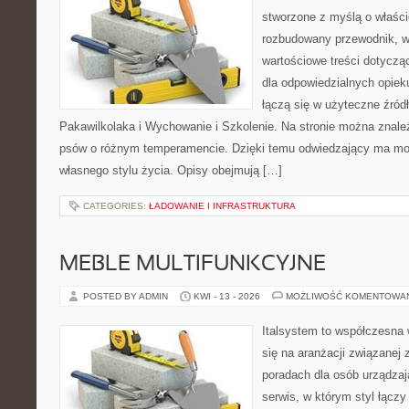
stworzone z myślą o właścic
rozbudowany przewodnik, w
wartościowe treści dotyczą
dla odpowiedzialnych opiek
łączą się w użyteczne źródł
Pakawilkolaka i Wychowanie i Szkolenie. Na stronie można znale
psów o różnym temperamencie. Dzięki temu odwiedzający ma m
własnego stylu życia. Opisy obejmują […]
CATEGORIES:
ŁADOWANIE I INFRASTRUKTURA
MEBLE MULTIFUNKCYJNE
POSTED BY ADMIN
KWI - 13 - 2026
MOŻLIWOŚĆ KOMENTOWA
Italsystem to współczesna w
się na aranżacji związanej
poradach dla osób urządzaj
serwis, w którym styl łącz