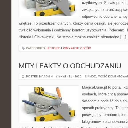
użytkowych. Serwis prezent
związanych z aranżacją świ
odpowiednio dobrane lampy 
wnętrze. To przestrzeń dla tych, którzy cenią design, ale jednoc
trwałość wykonania i codzienny komfort użytkowania. Polecam: His
Historia i Ciekawostki. Na stronie można znaleźć różnorodne […]
CATEGORIES:
HISTORIE I PRZYPADKI Z DRÓG
MITY I FAKTY O ODCHUDZANIU
POSTED BY ADMIN
KWI - 21 - 2026
MOŻLIWOŚĆ KOMENTOWA
MagicalJune.pl to portal, k
osobach, które chcą popra
świadomie podejść do siebi
sposób praktyczny. To inte
poświęcony tematom takim 
kilogramów, zbilansowane ż