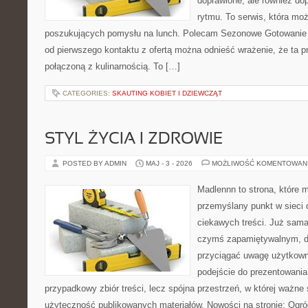
doprawione, ale również d
rytmu. To serwis, która moż
poszukujących pomysłu na lunch. Polecam Sezonowe Gotowanie 
od pierwszego kontaktu z ofertą można odnieść wrażenie, że ta 
połączoną z kulinarnością. To […]
CATEGORIES:
SKAUTING KOBIET I DZIEWCZĄT
STYL ŻYCIA I ZDROWIE
POSTED BY ADMIN
MAJ - 3 - 2026
MOŻLIWOŚĆ KOMENTOWAN
Madlennn to strona, które 
przemyślany punkt w sieci 
ciekawych treści. Już sama
czymś zapamiętywalnym, d
przyciągać uwagę użytkowni
podejście do prezentowania 
przypadkowy zbiór treści, lecz spójna przestrzeń, w której ważne
użyteczność publikowanych materiałów. Nowości na stronie: Ogród 