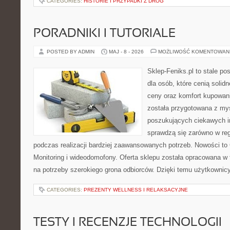
CATEGORIES:
HISTORIE I PRZYPADKI Z DRÓG
PORADNIKI I TUTORIALE
POSTED BY ADMIN
MAJ - 8 - 2026
MOŻLIWOŚĆ KOMENTOWAN
Sklep-Feniks.pl to stale po
dla osób, które cenią solid
ceny oraz komfort kupowani
została przygotowana z my
poszukujących ciekawych in
sprawdzą się zarówno w reg
podczas realizacji bardziej zaawansowanych potrzeb. Nowości to
Monitoring i wideodomofony. Oferta sklepu została opracowana w
na potrzeby szerokiego grona odbiorców. Dzięki temu użytkowni
CATEGORIES:
PREZENTY WELLNESS I RELAKSACYJNE
TESTY I RECENZJE TECHNOLOGII