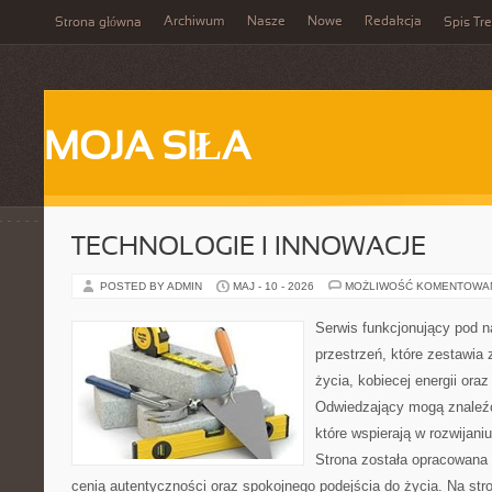
Archiwum
Nasze
Nowe
Redakcja
Strona główna
Spis Tre
MOJA SIŁA
TECHNOLOGIE I INNOWACJE
POSTED BY ADMIN
MAJ - 10 - 2026
MOŻLIWOŚĆ KOMENTOWA
Serwis funkcjonujący pod 
przestrzeń, które zestawia
życia, kobiecej energii ora
Odwiedzający mogą znaleźć 
które wspierają w rozwijani
Strona została opracowana 
cenią autentyczności oraz spokojnego podejścia do życia. Na str