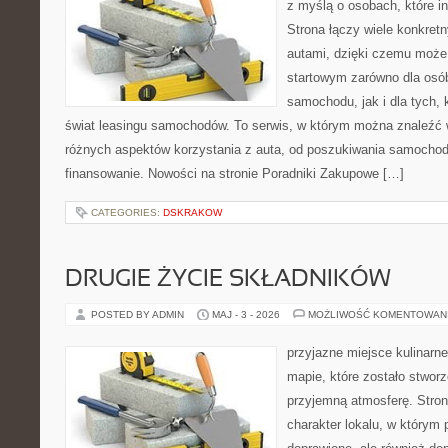
z myślą o osobach, które i
Strona łączy wiele konkre
autami, dzięki czemu moż
startowym zarówno dla osó
samochodu, jak i dla tych, 
świat leasingu samochodów. To serwis, w którym można znaleźć
różnych aspektów korzystania z auta, od poszukiwania samocho
finansowanie. Nowości na stronie Poradniki Zakupowe […]
CATEGORIES:
DSKRAKOW
DRUGIE ŻYCIE SKŁADNIKÓW
POSTED BY ADMIN
MAJ - 3 - 2026
MOŻLIWOŚĆ KOMENTOWAN
przyjazne miejsce kulinarne
mapie, które zostało stwor
przyjemną atmosferę. Stron
charakter lokalu, w którym p