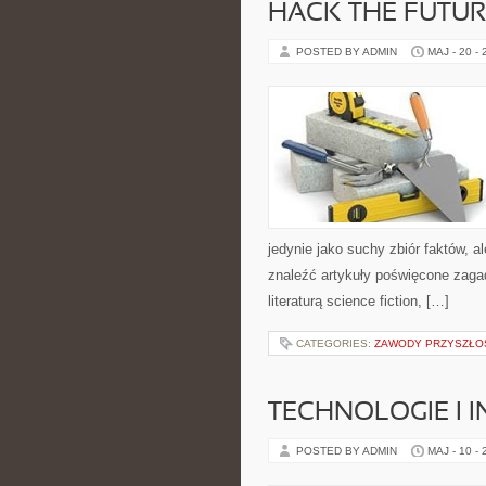
HACK THE FUTUR
POSTED BY ADMIN
MAJ - 20 -
jedynie jako suchy zbiór faktów, 
znaleźć artykuły poświęcone zagad
literaturą science fiction, […]
CATEGORIES:
ZAWODY PRZYSZŁOŚ
TECHNOLOGIE I 
POSTED BY ADMIN
MAJ - 10 -