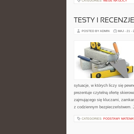
CATEGORIES:
WEGE NA ULICY
TESTY I RECENZ
POSTED BY ADMIN
MAJ - 21 -
sytuacje, w których liczy się pew
prezentuje czytelną ofertę skiero
zajmującego się kluczami, zamka
z codziennym bezpieczeństwem. 
CATEGORIES:
PODSTAWY MATEMA