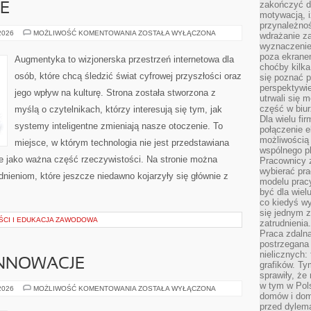
zakończyć dz
E
motywacją, i
przynależnoś
HACK
 2026
MOŻLIWOŚĆ KOMENTOWANIA
ZOSTAŁA WYŁĄCZONA
wdrażanie za
THE
wyznaczenie 
FUTURE
poza ekranem
Augmentyka to wizjonerska przestrzeń internetowa dla
choćby kilka
osób, które chcą śledzić świat cyfrowej przyszłości oraz
się poznać 
perspektywie
jego wpływ na kulturę. Strona została stworzona z
utrwali się
część w biur
myślą o czytelnikach, którzy interesują się tym, jak
Dla wielu fi
systemy inteligentne zmieniają nasze otoczenie. To
połączenie e
możliwością
miejsce, w którym technologia nie jest przedstawiana
wspólnego pl
ale jako ważna część rzeczywistości. Na stronie można
Pracownicy 
wybierać pr
nieniom, które jeszcze niedawno kojarzyły się głównie z
modelu prac
być dla wiel
co kiedyś w
się jednym 
CI I EDUKACJA ZAWODOWA
zatrudnienia.
Praca zdaln
postrzegana 
nielicznych:
INNOWACJE
grafików. Ty
sprawiły, że
w tym w Pols
TECHNOLOGIE
 2026
MOŻLIWOŚĆ KOMENTOWANIA
ZOSTAŁA WYŁĄCZONA
domów i dom
I
INNOWACJE
przed dylem