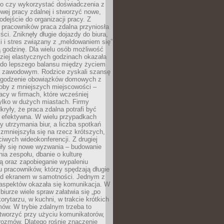
go czy wykorzystać doświadczenia z
ej pracy zdalnej i stworzyć nowe,
dejście do organizacji pracy. Z
 pracowników praca zdalna przyniosła
ści. Zniknęły długie dojazdy do biura,
i i stres związany z „meldowaniem się”
 godzinę. Dla wielu osób możliwość
ziej elastycznych godzinach okazała
 do lepszego balansu między życiem
 zawodowym. Rodzice zyskali szansę
ogodzenie obowiązków domowych z
soby z mniejszych miejscowości –
acy w firmach, które wcześniej
tylko w dużych miastach. Firmy
kryły, że praca zdalna potrafi być
 efektywna. W wielu przypadkach
y utrzymania biur, a liczba spotkań
 zmniejszyła się na rzecz krótszych,
ściwych wideokonferencji. Z drugiej
iły się nowe wyzwania – budowanie
a zespołu, dbanie o kulturę
ą oraz zapobieganie wypaleniu
pracowników, którzy spędzają długie
ed ekranem w samotności. Jednym z
aspektów okazała się komunikacja. W
biurze wiele spraw załatwia się „po
korytarzu, w kuchni, w trakcie krótkich
ów. W trybie zdalnym trzeba to
tworzyć przy użyciu komunikatorów,
orozmów. Dlatego rośnie znaczenie