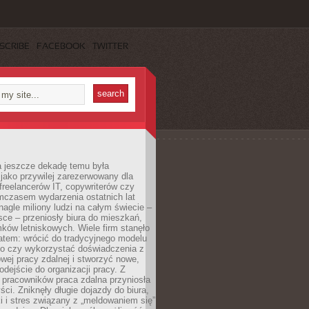
SCRIBE
FACEBOOK
TWITTER
a jeszcze dekadę temu była
jako przywilej zarezerwowany dla
 freelancerów IT, copywriterów czy
mczasem wydarzenia ostatnich lat
 nagle miliony ludzi na całym świecie –
ce – przeniosły biura do mieszkań,
ków letniskowych. Wiele firm stanęło
atem: wrócić do tradycyjnego modelu
go czy wykorzystać doświadczenia z
ej pracy zdalnej i stworzyć nowe,
dejście do organizacji pracy. Z
 pracowników praca zdalna przyniosła
ści. Zniknęły długie dojazdy do biura,
i i stres związany z „meldowaniem się”