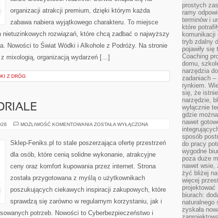
prostych zas
organizacji atrakcji premium, dzięki którym każda
ramy odpowie
terminów i u
zabawa nabiera wyjątkowego charakteru. To miejsce
które potraf
 nietuzinkowych rozwiązań, które chcą zadbać o najwyższy
komunikacji 
tryb zdalny d
. Nowości to Świat Wódki i Alkohole z Podróży. Na stronie
pojawiły się
Coaching pr
 mixologią, organizacją wydarzeń […]
domu, szkole
narzędzia d
DKI Z DRÓG
zadaniach –
rynkiem. Wie
się, że istn
narzędzie, b
ORIALE
wyłącznie te
gdzie można 
nawet gotow
PORADNIKI
026
MOŻLIWOŚĆ KOMENTOWANIA
ZOSTAŁA WYŁĄCZONA
integrującyc
I
TUTORIALE
sposób post
Sklep-Feniks.pl to stale poszerzająca ofertę przestrzeń
do pracy potr
wygodne biur
dla osób, które cenią solidne wykonanie, atrakcyjne
poza duże m
nawet wsie, 
ceny oraz komfort kupowania przez internet. Strona
żyć bliżej n
została przygotowana z myślą o użytkownikach
więcej przes
projektować
poszukujących ciekawych inspiracji zakupowych, które
biurach: dod
sprawdzą się zarówno w regularnym korzystaniu, jak i
naturalnego
zyskała nową
ansowanych potrzeb. Nowości to Cyberbezpieczeństwo i
zaprojektowa