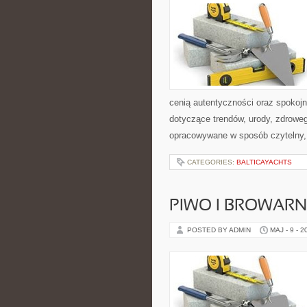
cenią autentyczności oraz spokojn
dotyczące trendów, urody, zdrowego
opracowywane w sposób czytelny,
CATEGORIES:
BALTICAYACHTS
PIWO I BROWAR
POSTED BY ADMIN
MAJ - 9 - 2