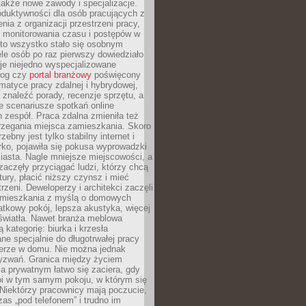
 także nowe zawody i specjalizacje.
oduktywności dla osób pracujących z
nia z organizacji przestrzeni pracy,
o monitorowania czasu i postępów w
 to wszystko stało się osobnym
le osób po raz pierwszy dowiedziało
ieje niejedno wyspecjalizowane
log czy
portal branżowy
poświęcony
matyce pracy zdalnej i hybrydowej,
znaleźć porady, recenzje sprzętu, a
e scenariusze spotkań online
h zespół. Praca zdalna zmieniła też
rzegania miejsca zamieszkania. Skoro
zebny jest tylko stabilny internet i
ko, pojawiła się pokusa wyprowadzki
iasta. Nagle mniejsze miejscowości, a
zaczęły przyciągać ludzi, którzy chcą
atury, płacić niższy czynsz i mieć
trzeni. Deweloperzy i architekci zaczęli
 mieszkania z myślą o domowych
atkowy pokój, lepsza akustyka, więcej
 światła. Nawet branża meblowa
 kategorię: biurka i krzesła
ne specjalnie do długotrwałej pracy
erze w domu. Nie można jednak
yzwań. Granica między życiem
 prywatnym łatwo się zaciera, gdy
oi w tym samym pokoju, w którym się
Niektórzy pracownicy mają poczucie,
zas „pod telefonem” i trudno im