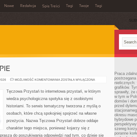
Nowe
Redakcja
Tagi
Twoje
Tagi
Spis Treści
SUB
PIE
Praca zdaln
postrzegana 
PORADNIE
 2026
MOŻLIWOŚĆ KOMENTOWANIA
ZOSTAŁA WYŁĄCZONA
nielicznych:
I
TERAPIE
grafików. Ty
Tęczowa Przystań to internetowa przystań, w którym
sprawiły, że
w tym w Pols
wiedza psychologiczna spotyka się z osobistymi
domów i dom
przed dylem
historiami. To serwis tematyczny tworzona z myślą o
stacjonarne
osobach, które chcą spokojniej spojrzeć na własne
okresu masow
hybrydowe po
przeżycia. Nazwa Tęczowa Przystań dobrze oddaje
perspektywy
charakter tego miejsca, ponieważ kojarzy się z
szereg korzy
poranne kork
prasza do poszukiwania odpowiedzi nad tym, co dzieje się