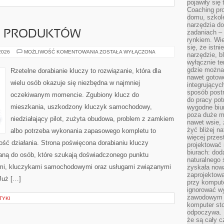
pojawiły się
Coaching pr
domu, szkole
narzędzia d
zadaniach –
JE PRODUKTÓW
rynkiem. Wie
się, że istn
TESTY
 2026
MOŻLIWOŚĆ KOMENTOWANIA
ZOSTAŁA WYŁĄCZONA
narzędzie, b
I
wyłącznie te
RECENZJE
PRODUKTÓW
gdzie można 
Rzetelne dorabianie kluczy to rozwiązanie, która dla
nawet gotow
wielu osób okazuje się niezbędna w najmniej
integrującyc
sposób post
oczekiwanym momencie. Zgubiony klucz do
do pracy potr
mieszkania, uszkodzony kluczyk samochodowy,
wygodne biur
poza duże m
niedziałający pilot, zużyta obudowa, problem z zamkiem
nawet wsie, 
żyć bliżej n
albo potrzeba wykonania zapasowego kompletu to
więcej przes
ność działania. Strona poświęcona dorabianiu kluczy
projektować
biurach: dod
waną do osób, które szukają doświadczonego punktu
naturalnego
mi, kluczykami samochodowymi oraz usługami związanymi
zyskała nową
zaprojektowa
Już […]
przy komput
ignorować w
zawodowym a
TYKI
komputer st
odpoczywa. 
że są cały c