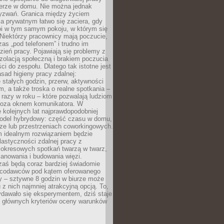
erze w domu. Nie można jednak
yzwań. Granica między życiem
 prywatnym łatwo się zaciera, gdy
oi w tym samym pokoju, w którym się
Niektórzy pracownicy mają poczucie,
zas „pod telefonem” i trudno im
ień pracy. Pojawiają się problemy z
zolacją społeczną i brakiem poczucia
ci do zespołu. Dlatego tak istotne jest
sad higieny pracy zdalnej:
stałych godzin, przerw, aktywności
, a także troska o realne spotkania –
 razy w roku – które pozwalają ludziom
poza oknem komunikatora. W
 kolejnych lat najprawdopodobniej
 model hybrydowy: część czasu w domu,
ze lub przestrzeniach coworkingowych.
rm idealnym rozwiązaniem będzie
lastyczności zdalnej pracy z
 okresowych spotkań twarzą w twarz,
anowania i budowania więzi.
zaś będą coraz bardziej świadomie
acodawców pod kątem oferowanego
y – sztywne 8 godzin w biurze może
u z nich najmniej atrakcyjną opcją. To,
ydawało się eksperymentem, dziś staje
z głównych kryteriów oceny warunków