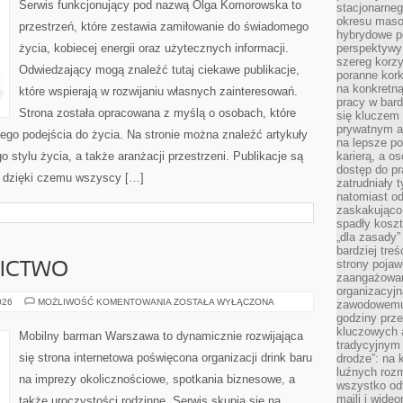
Serwis funkcjonujący pod nazwą Olga Komorowska to
stacjonarne
okresu masow
przestrzeń, które zestawia zamiłowanie do świadomego
hybrydowe po
życia, kobiecej energii oraz użytecznych informacji.
perspektywy
szereg korzy
Odwiedzający mogą znaleźć tutaj ciekawe publikacje,
poranne kork
na konkretną
które wspierają w rozwijaniu własnych zainteresowań.
pracy w bard
Strona została opracowana z myślą o osobach, które
się kluczem
prywatnym a
ego podejścia do życia. Na stronie można znaleźć artykuły
na lepsze p
 stylu życia, a także aranżacji przestrzeni. Publikacje są
karierą, a o
dostęp do pr
 dzięki czemu wszyscy […]
zatrudniały 
natomiast od
zaskakująco
spadły koszt
„dla zasady”
bardziej tre
strony pojaw
NICTWO
zaangażowani
organizacyjn
PIWO
026
MOŻLIWOŚĆ KOMENTOWANIA
ZOSTAŁA WYŁĄCZONA
zawodowemu 
I
godziny prz
BROWARNICTWO
kluczowych 
Mobilny barman Warszawa to dynamicznie rozwijająca
tradycyjnym 
się strona internetowa poświęcona organizacji drink baru
drodze”: na 
luźnych rozm
na imprezy okolicznościowe, spotkania biznesowe, a
wszystko od
maili i wide
także uroczystości rodzinne. Serwis skupia się na