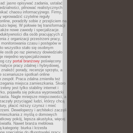
ad: jasno opisywać zadania, ustalać
dzialności, pilnować realistycznych
nikać chaosu informacyjnego. Firmy,
iły wprowadzić czytelne reguły
online, poradziły sobie z przejściem na
użo lepiej. W połowie tej transformacji
 także nowe zawody i specjalizacje.
oduktywności dla osób pracujących z
nia z organizacji przestrzeni pracy,
o monitorowania czasu i postępów w
 to wszystko stało się osobnym
le osób po raz pierwszy dowiedziało
ieje niejedno wyspecjalizowane
log czy
portal branżowy
poświęcony
matyce pracy zdalnej i hybrydowej,
znaleźć porady, recenzje sprzętu, a
e scenariusze spotkań online
h zespół. Praca zdalna zmieniła też
rzegania miejsca zamieszkania. Skoro
zebny jest tylko stabilny internet i
ko, pojawiła się pokusa wyprowadzki
iasta. Nagle mniejsze miejscowości, a
zaczęły przyciągać ludzi, którzy chcą
atury, płacić niższy czynsz i mieć
trzeni. Deweloperzy i architekci zaczęli
 mieszkania z myślą o domowych
atkowy pokój, lepsza akustyka, więcej
 światła. Nawet branża meblowa
 kategorię: biurka i krzesła
ne specjalnie do długotrwałej pracy