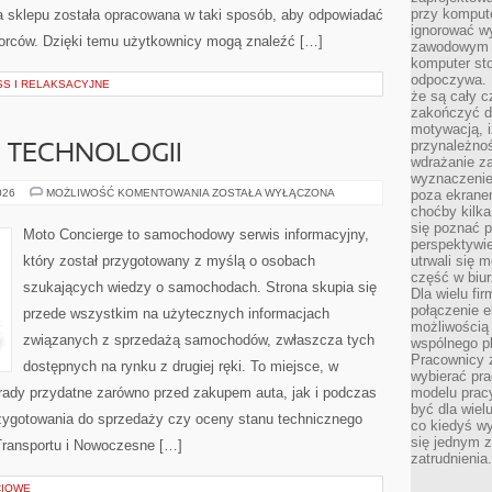
przy komput
ta sklepu została opracowana w taki sposób, aby odpowiadać
ignorować w
iorców. Dzięki temu użytkownicy mogą znaleźć […]
zawodowym a
komputer st
odpoczywa. 
S I RELAKSACYJNE
że są cały c
zakończyć dz
motywacją, i
przynależnoś
E TECHNOLOGII
wdrażanie za
wyznaczenie 
TESTY
026
MOŻLIWOŚĆ KOMENTOWANIA
ZOSTAŁA WYŁĄCZONA
poza ekranem
I
choćby kilka
RECENZJE
się poznać 
TECHNOLOGII
Moto Concierge to samochodowy serwis informacyjny,
perspektywie
który został przygotowany z myślą o osobach
utrwali się
część w biur
szukających wiedzy o samochodach. Strona skupia się
Dla wielu fi
połączenie e
przede wszystkim na użytecznych informacjach
możliwością
związanych z sprzedażą samochodów, zwłaszcza tych
wspólnego pl
Pracownicy 
dostępnych na rynku z drugiej ręki. To miejsce, w
wybierać pr
rady przydatne zarówno przed zakupem auta, jak i podczas
modelu prac
być dla wiel
zygotowania do sprzedaży czy oceny stanu technicznego
co kiedyś w
się jednym 
Transportu i Nowoczesne […]
zatrudnienia.
CIOWE