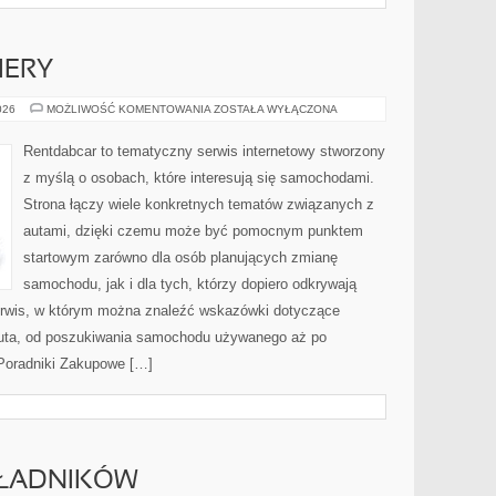
IERY
NOWOŚCI
026
MOŻLIWOŚĆ KOMENTOWANIA
ZOSTAŁA WYŁĄCZONA
I
PREMIERY
Rentdabcar to tematyczny serwis internetowy stworzony
z myślą o osobach, które interesują się samochodami.
Strona łączy wiele konkretnych tematów związanych z
autami, dzięki czemu może być pomocnym punktem
startowym zarówno dla osób planujących zmianę
samochodu, jak i dla tych, którzy dopiero odkrywają
erwis, w którym można znaleźć wskazówki dotyczące
auta, od poszukiwania samochodu używanego aż po
 Poradniki Zakupowe […]
KŁADNIKÓW