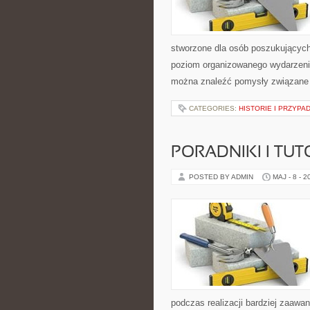
stworzone dla osób poszukujących
poziom organizowanego wydarzenia
można znaleźć pomysły związane z
CATEGORIES:
HISTORIE I PRZYPA
PORADNIKI I TUT
POSTED BY ADMIN
MAJ - 8 - 2
podczas realizacji bardziej zaaw