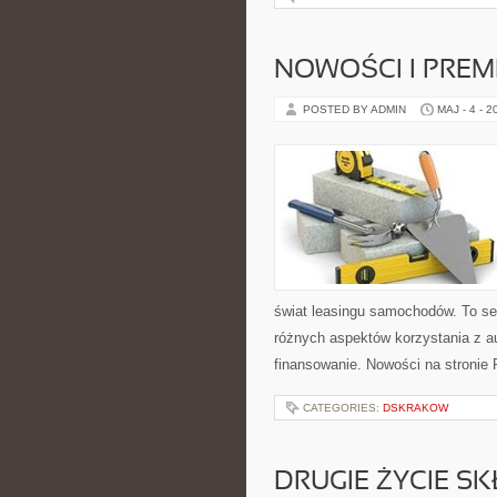
NOWOŚCI I PREM
POSTED BY ADMIN
MAJ - 4 - 2
świat leasingu samochodów. To s
różnych aspektów korzystania z 
finansowanie. Nowości na stronie
CATEGORIES:
DSKRAKOW
DRUGIE ŻYCIE S