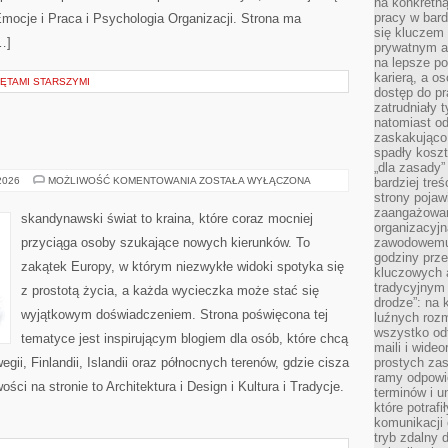
na konkretną
pracy w bard
mocje i Praca i Psychologia Organizacji. Strona ma
się kluczem
…]
prywatnym a
na lepsze p
karierą, a o
ĘTAMI STARSZYMI
dostęp do pr
zatrudniały 
natomiast od
zaskakująco
spadły koszt
„dla zasady”
SKANDYNAWIA
 2026
MOŻLIWOŚĆ KOMENTOWANIA
ZOSTAŁA WYŁĄCZONA
bardziej tre
strony pojaw
zaangażowani
skandynawski świat to kraina, które coraz mocniej
organizacyjn
przyciąga osoby szukające nowych kierunków. To
zawodowemu 
godziny prz
zakątek Europy, w którym niezwykłe widoki spotyka się
kluczowych 
tradycyjnym 
z prostotą życia, a każda wycieczka może stać się
drodze”: na 
wyjątkowym doświadczeniem. Strona poświęcona tej
luźnych rozm
wszystko od
tematyce jest inspirującym blogiem dla osób, które chcą
maili i wide
gii, Finlandii, Islandii oraz północnych terenów, gdzie cisza
prostych zas
ramy odpowie
ści na stronie to Architektura i Design i Kultura i Tradycje.
terminów i u
które potraf
komunikacji 
tryb zdalny d