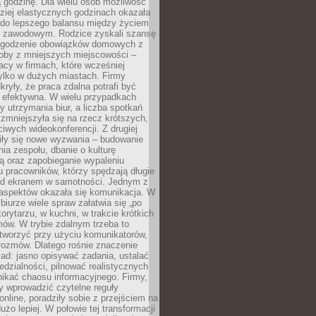
 godzinę. Dla wielu osób możliwość
ziej elastycznych godzinach okazała
 do lepszego balansu między życiem
 zawodowym. Rodzice zyskali szansę
ogodzenie obowiązków domowych z
soby z mniejszych miejscowości –
acy w firmach, które wcześniej
tylko w dużych miastach. Firmy
kryły, że praca zdalna potrafi być
 efektywna. W wielu przypadkach
y utrzymania biur, a liczba spotkań
 zmniejszyła się na rzecz krótszych,
ściwych wideokonferencji. Z drugiej
iły się nowe wyzwania – budowanie
a zespołu, dbanie o kulturę
ą oraz zapobieganie wypaleniu
pracowników, którzy spędzają długie
ed ekranem w samotności. Jednym z
aspektów okazała się komunikacja. W
biurze wiele spraw załatwia się „po
korytarzu, w kuchni, w trakcie krótkich
ów. W trybie zdalnym trzeba to
tworzyć przy użyciu komunikatorów,
orozmów. Dlatego rośnie znaczenie
ad: jasno opisywać zadania, ustalać
dzialności, pilnować realistycznych
nikać chaosu informacyjnego. Firmy,
iły wprowadzić czytelne reguły
online, poradziły sobie z przejściem na
użo lepiej. W połowie tej transformacji