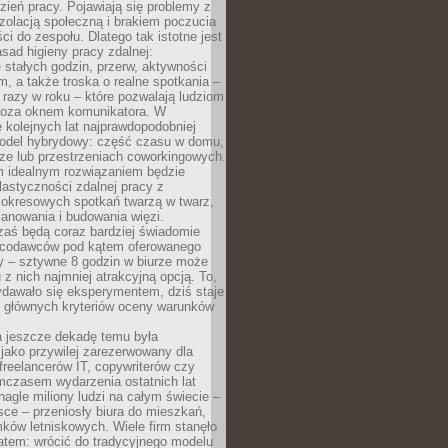
ień pracy. Pojawiają się problemy z
zolacją społeczną i brakiem poczucia
ci do zespołu. Dlatego tak istotne jest
sad higieny pracy zdalnej:
stałych godzin, przerw, aktywności
, a także troska o realne spotkania –
 razy w roku – które pozwalają ludziom
poza oknem komunikatora. W
 kolejnych lat najprawdopodobniej
 model hybrydowy: część czasu w domu,
ze lub przestrzeniach coworkingowych.
rm idealnym rozwiązaniem będzie
lastyczności zdalnej pracy z
 okresowych spotkań twarzą w twarz,
anowania i budowania więzi.
zaś będą coraz bardziej świadomie
acodawców pod kątem oferowanego
y – sztywne 8 godzin w biurze może
u z nich najmniej atrakcyjną opcją. To,
ydawało się eksperymentem, dziś staje
z głównych kryteriów oceny warunków
a jeszcze dekadę temu była
jako przywilej zarezerwowany dla
 freelancerów IT, copywriterów czy
mczasem wydarzenia ostatnich lat
 nagle miliony ludzi na całym świecie –
ce – przeniosły biura do mieszkań,
ków letniskowych. Wiele firm stanęło
atem: wrócić do tradycyjnego modelu