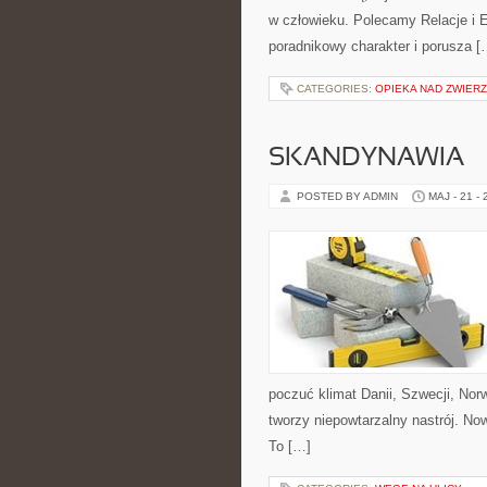
w człowieku. Polecamy Relacje i E
poradnikowy charakter i porusza [
CATEGORIES:
OPIEKA NAD ZWIERZ
SKANDYNAWIA
POSTED BY ADMIN
MAJ - 21 -
poczuć klimat Danii, Szwecji, Norwe
tworzy niepowtarzalny nastrój. Nowo
To […]