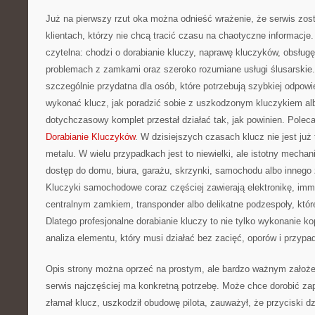
Już na pierwszy rzut oka można odnieść wrażenie, że serwis zos
klientach, którzy nie chcą tracić czasu na chaotyczne informacje
czytelna: chodzi o dorabianie kluczy, naprawę kluczyków, obsług
problemach z zamkami oraz szeroko rozumiane usługi ślusarskie. 
szczególnie przydatna dla osób, które potrzebują szybkiej odpowi
wykonać klucz, jak poradzić sobie z uszkodzonym kluczykiem alb
dotychczasowy komplet przestał działać tak, jak powinien. Pole
Dorabianie Kluczyków
. W dzisiejszych czasach klucz nie jest ju
metalu. W wielu przypadkach jest to niewielki, ale istotny mecha
dostęp do domu, biura, garażu, skrzynki, samochodu albo innego
Kluczyki samochodowe coraz częściej zawierają elektronikę, immob
centralnym zamkiem, transponder albo delikatne podzespoły, któ
Dlatego profesjonalne dorabianie kluczy to nie tylko wykonanie ko
analiza elementu, który musi działać bez zacięć, oporów i przyp
Opis strony można oprzeć na prostym, ale bardzo ważnym założeniu
serwis najczęściej ma konkretną potrzebę. Może chce dorobić z
złamał klucz, uszkodził obudowę pilota, zauważył, że przyciski dzi