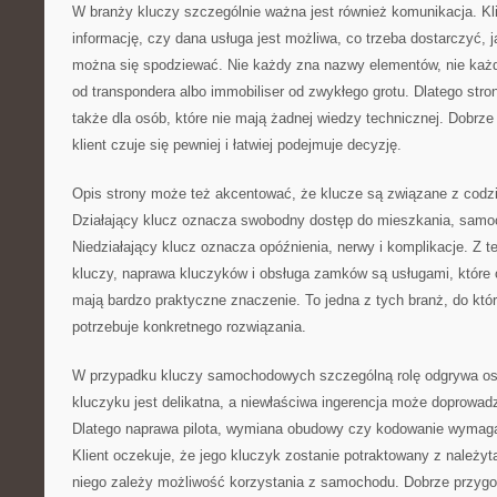
W branży kluczy szczególnie ważna jest również komunikacja. Kl
informację, czy dana usługa jest możliwa, co trzeba dostarczyć, 
można się spodziewać. Nie każdy zna nazwy elementów, nie każdy
od transpondera albo immobiliser od zwykłego grotu. Dlatego str
także dla osób, które nie mają żadnej wiedzy technicznej. Dobrze 
klient czuje się pewniej i łatwiej podejmuje decyzję.
Opis strony może też akcentować, że klucze są związane z cod
Działający klucz oznacza swobodny dostęp do mieszkania, samoc
Niedziałający klucz oznacza opóźnienia, nerwy i komplikacje. Z 
kluczy, naprawa kluczyków i obsługa zamków są usługami, które 
mają bardzo praktyczne znaczenie. To jedna z tych branż, do któr
potrzebuje konkretnego rozwiązania.
W przypadku kluczy samochodowych szczególną rolę odgrywa ost
kluczyku jest delikatna, a niewłaściwa ingerencja może doprowad
Dlatego naprawa pilota, wymiana obudowy czy kodowanie wymaga
Klient oczekuje, że jego kluczyk zostanie potraktowany z należyt
niego zależy możliwość korzystania z samochodu. Dobrze przyg