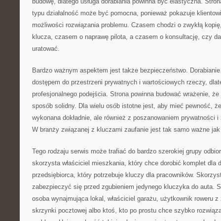
budowę, dlatego usługa dorabiania powinna być elastyczna. Stron
typu działalność może być pomocna, ponieważ pokazuje klientowi, 
możliwości rozwiązania problemu. Czasem chodzi o zwykłą kopię
klucza, czasem o naprawę pilota, a czasem o konsultację, czy d
uratować.
Bardzo ważnym aspektem jest także bezpieczeństwo. Dorabianie 
dostępem do przestrzeni prywatnych i wartościowych rzeczy, dlat
profesjonalnego podejścia. Strona powinna budować wrażenie, ż
sposób solidny. Dla wielu osób istotne jest, aby mieć pewność, ż
wykonana dokładnie, ale również z poszanowaniem prywatności i 
W branży związanej z kluczami zaufanie jest tak samo ważne jak
Tego rodzaju serwis może trafiać do bardzo szerokiej grupy odbior
skorzysta właściciel mieszkania, który chce dorobić komplet dla
przedsiębiorca, który potrzebuje kluczy dla pracowników. Skorzys
zabezpieczyć się przed zgubieniem jedynego kluczyka do auta. Sk
osoba wynajmująca lokal, właściciel garażu, użytkownik roweru 
skrzynki pocztowej albo ktoś, kto po prostu chce szybko rozwiąza