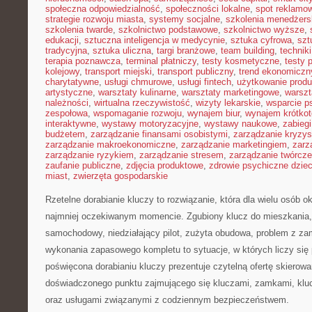
społeczna odpowiedzialność
,
społeczności lokalne
,
spot reklamo
strategie rozwoju miasta
,
systemy socjalne
,
szkolenia menedżers
szkolenia twarde
,
szkolnictwo podstawowe
,
szkolnictwo wyższe
,
edukacji
,
sztuczna inteligencja w medycynie
,
sztuka cyfrowa
,
szt
tradycyjna
,
sztuka uliczna
,
targi branżowe
,
team building
,
technik
terapia poznawcza
,
terminal płatniczy
,
testy kosmetyczne
,
testy 
kolejowy
,
transport miejski
,
transport publiczny
,
trend ekonomiczn
charytatywne
,
usługi chmurowe
,
usługi fintech
,
użytkowanie prod
artystyczne
,
warsztaty kulinarne
,
warsztaty marketingowe
,
warszt
należności
,
wirtualna rzeczywistość
,
wizyty lekarskie
,
wsparcie p
zespołowa
,
wspomaganie rozwoju
,
wynajem biur
,
wynajem krótko
interaktywne
,
wystawy motoryzacyjne
,
wystawy naukowe
,
zabiegi
budżetem
,
zarządzanie finansami osobistymi
,
zarządzanie kryzy
zarządzanie makroekonomiczne
,
zarządzanie marketingiem
,
zarz
zarządzanie ryzykiem
,
zarządzanie stresem
,
zarządzanie twórcze
zaufanie publiczne
,
zdjęcia produktowe
,
zdrowie psychiczne dziec
miast
,
zwierzęta gospodarskie
Rzetelne dorabianie kluczy to rozwiązanie, która dla wielu osób o
najmniej oczekiwanym momencie. Zgubiony klucz do mieszkania
samochodowy, niedziałający pilot, zużyta obudowa, problem z za
wykonania zapasowego kompletu to sytuacje, w których liczy się 
poświęcona dorabianiu kluczy prezentuje czytelną ofertę skierowa
doświadczonego punktu zajmującego się kluczami, zamkami, k
oraz usługami związanymi z codziennym bezpieczeństwem.