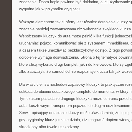
znaczenie. Dobra kopia powinna być dokładna, a jej użytkowanie
wygodne jak w przypadku oryginału.
Ważnym elementem takiej oferty jest również dorabianie kluczy
znacznie bardziej zaawansowana niż wykonanie zwykłego klucza
Współczesny kluczyk do auta może pełnić kilka funkcji jednocześn
uruchamiać pojazd, komunikować się z systemem immobilisera, o
a czasem także umożliwiać bezkluczykowy dostęp. Z tego powod
dorobienie wymaga doświadczenia. Strona o tej tematyce powinna
które chcą wykonać drugi komplet, jak i do kierowców, którzy zgubi
albo zauważyli, że samochód nie rozpoznaje klucza tak jak wcześ
Dla właścicieli samochodów zapasowy kluczyk to praktyczne roz
odkłada dorobienie dodatkowego kompletu do momentu, w którym 
Tymczasem posiadanie drugiego kluczyka może uchronić przed s
auta, kosztownym transportem pojazdu lub długim oczekiwaniem n
Serwis opisujący dorabianie kluczy może uświadamiać, że lepiej
gdy oryginalny klucz jeszcze działa, niż reagować dopiero wtedy,
skradziony albo trwale uszkodzony.