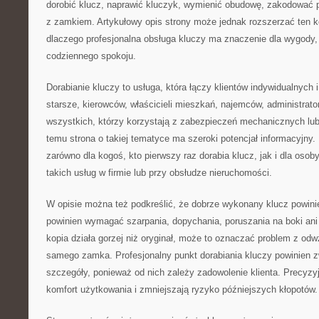
dorobić klucz, naprawić kluczyk, wymienić obudowę, zakodować p
z zamkiem. Artykułowy opis strony może jednak rozszerzać ten k
dlaczego profesjonalna obsługa kluczy ma znaczenie dla wygody,
codziennego spokoju.
Dorabianie kluczy to usługa, która łączy klientów indywidualnych
starsze, kierowców, właścicieli mieszkań, najemców, administrato
wszystkich, którzy korzystają z zabezpieczeń mechanicznych lub
temu strona o takiej tematyce ma szeroki potencjał informacyjny
zarówno dla kogoś, kto pierwszy raz dorabia klucz, jak i dla osoby
takich usług w firmie lub przy obsłudze nieruchomości.
W opisie można też podkreślić, że dobrze wykonany klucz powini
powinien wymagać szarpania, dopychania, poruszania na boki ani 
kopia działa gorzej niż oryginał, może to oznaczać problem z od
samego zamka. Profesjonalny punkt dorabiania kluczy powinien 
szczegóły, ponieważ od nich zależy zadowolenie klienta. Precyzy
komfort użytkowania i zmniejszają ryzyko późniejszych kłopotów.