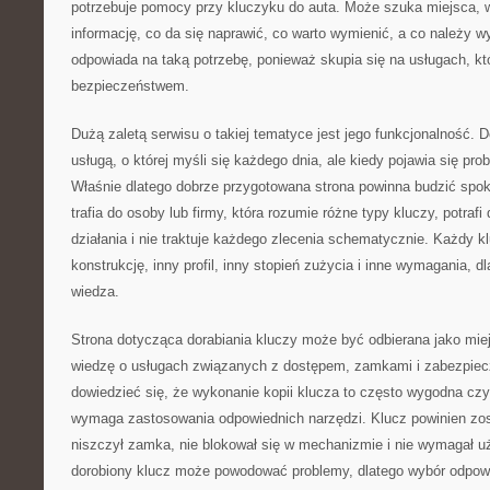
potrzebuje pomocy przy kluczyku do auta. Może szuka miejsca,
informację, co da się naprawić, co warto wymienić, a co należy 
odpowiada na taką potrzebę, ponieważ skupia się na usługach, kt
bezpieczeństwem.
Dużą zaletą serwisu o takiej tematyce jest jego funkcjonalność. Do
usługą, o której myśli się każdego dnia, ale kiedy pojawia się pro
Właśnie dlatego dobrze przygotowana strona powinna budzić spokó
trafia do osoby lub firmy, która rozumie różne typy kluczy, potraf
działania i nie traktuje każdego zlecenia schematycznie. Każdy 
konstrukcję, inny profil, inny stopień zużycia i inne wymagania, d
wiedza.
Strona dotycząca dorabiania kluczy może być odbierana jako miej
wiedzę o usługach związanych z dostępem, zamkami i zabezpie
dowiedzieć się, że wykonanie kopii klucza to często wygodna cz
wymaga zastosowania odpowiednich narzędzi. Klucz powinien zos
niszczył zamka, nie blokował się w mechanizmie i nie wymagał uż
dorobiony klucz może powodować problemy, dlatego wybór odpow