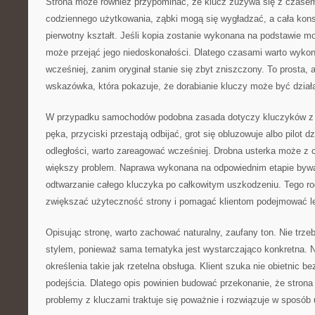
Strona może również przypominać, że klucz zużywa się z czasem
codziennego użytkowania, ząbki mogą się wygładzać, a cała kons
pierwotny kształt. Jeśli kopia zostanie wykonana na podstawie 
może przejąć jego niedoskonałości. Dlatego czasami warto wyko
wcześniej, zanim oryginał stanie się zbyt zniszczony. To prosta, 
wskazówka, która pokazuje, że dorabianie kluczy może być dzia
W przypadku samochodów podobna zasada dotyczy kluczyków z e
pęka, przyciski przestają odbijać, grot się obluzowuje albo pilot dz
odległości, warto zareagować wcześniej. Drobna usterka może z 
większy problem. Naprawa wykonana na odpowiednim etapie bywa 
odtwarzanie całego kluczyka po całkowitym uszkodzeniu. Tego r
zwiększać użyteczność strony i pomagać klientom podejmować l
Opisując stronę, warto zachować naturalny, zaufany ton. Nie tr
stylem, ponieważ sama tematyka jest wystarczająco konkretna. Na
określenia takie jak rzetelna obsługa. Klient szuka nie obietnic b
podejścia. Dlatego opis powinien budować przekonanie, że strona
problemy z kluczami traktuje się poważnie i rozwiązuje w sposób