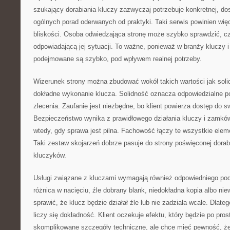
szukający dorabiania kluczy zazwyczaj potrzebuje konkretnej, do
ogólnych porad oderwanych od praktyki. Taki serwis powinien wi
bliskości. Osoba odwiedzająca stronę może szybko sprawdzić, cz
odpowiadającą jej sytuacji. To ważne, ponieważ w branży kluczy
podejmowane są szybko, pod wpływem realnej potrzeby.
Wizerunek strony można zbudować wokół takich wartości jak sol
dokładne wykonanie klucza. Solidność oznacza odpowiedzialne p
zlecenia. Zaufanie jest niezbędne, bo klient powierza dostęp do s
Bezpieczeństwo wynika z prawidłowego działania kluczy i zamk
wtedy, gdy sprawa jest pilna. Fachowość łączy te wszystkie elem
Taki zestaw skojarzeń dobrze pasuje do strony poświęconej dorabi
kluczyków.
Usługi związane z kluczami wymagają również odpowiedniego pode
różnica w nacięciu, źle dobrany blank, niedokładna kopia albo n
sprawić, że klucz będzie działał źle lub nie zadziała wcale. Dlate
liczy się dokładność. Klient oczekuje efektu, który będzie po prost
skomplikowane szczegóły techniczne, ale chce mieć pewność, że