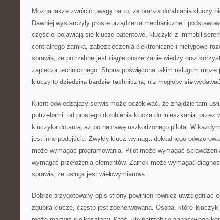
Można także zwrócić uwagę na to, że branża dorabiania kluczy nie
Dawniej wystarczyły proste urządzenia mechaniczne i podstawowe
częściej pojawiają się klucze patentowe, kluczyki z immobiliserem
centralnego zamka, zabezpieczenia elektroniczne i nietypowe roz
sprawia, że potrzebne jest ciągłe poszerzanie wiedzy oraz korzys
zaplecza technicznego. Strona poświęcona takim usługom może 
kluczy to dziedzina bardziej techniczna, niż mogłoby się wydawać
Klient odwiedzający serwis może oczekiwać, że znajdzie tam usł
potrzebami: od prostego dorobienia klucza do mieszkania, prze
kluczyka do auta, aż po naprawę uszkodzonego pilota. W każdy
jest inne podejście. Zwykły klucz wymaga dokładnego odwzorow
może wymagać programowania. Pilot może wymagać sprawdzenia
wymagać przełożenia elementów. Zamek może wymagać diagnost
sprawia, że usługa jest wielowymiarowa.
Dobrze przygotowany opis strony powinien również uwzględniać em
zgubiła klucze, często jest zdenerwowana. Osoba, której kluczyk 
może martwić się kosztami. Ktoś, kto potrzebuje zapasowego ko