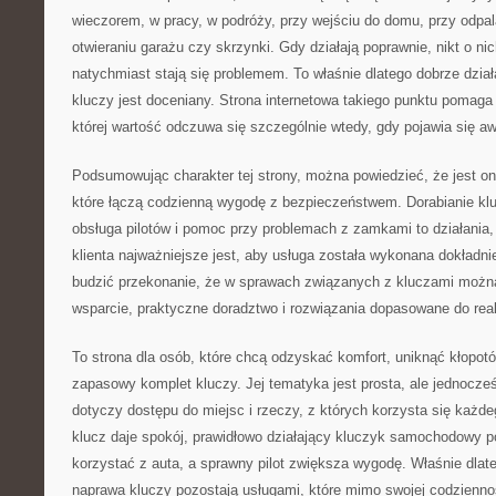
wieczorem, w pracy, w podróży, przy wejściu do domu, przy odpa
otwieraniu garażu czy skrzynki. Gdy działają poprawnie, nikt o ni
natychmiast stają się problemem. To właśnie dlatego dobrze dział
kluczy jest doceniany. Strona internetowa takiego punktu pomaga
której wartość odczuwa się szczególnie wtedy, gdy pojawia się aw
Podsumowując charakter tej strony, można powiedzieć, że jest 
które łączą codzienną wygodę z bezpieczeństwem. Dorabianie kl
obsługa pilotów i pomoc przy problemach z zamkami to działania,
klienta najważniejsze jest, aby usługa została wykonana dokładni
budzić przekonanie, że w sprawach związanych z kluczami można
wsparcie, praktyczne doradztwo i rozwiązania dopasowane do real
To strona dla osób, które chcą odzyskać komfort, uniknąć kłopot
zapasowy komplet kluczy. Jej tematyka jest prosta, ale jednocze
dotyczy dostępu do miejsc i rzeczy, z których korzysta się każd
klucz daje spokój, prawidłowo działający kluczyk samochodowy 
korzystać z auta, a sprawny pilot zwiększa wygodę. Właśnie dlate
naprawa kluczy pozostają usługami, które mimo swojej codzienno