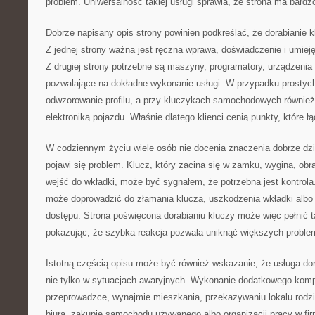
problem. Uniwersalność takiej usługi sprawia, że strona ma bardz
Dobrze napisany opis strony powinien podkreślać, że dorabianie kl
Z jednej strony ważna jest ręczna wprawa, doświadczenie i umiej
Z drugiej strony potrzebne są maszyny, programatory, urządzenia
pozwalające na dokładne wykonanie usługi. W przypadku prostych 
odwzorowanie profilu, a przy kluczykach samochodowych również
elektroniką pojazdu. Właśnie dlatego klienci cenią punkty, które 
W codziennym życiu wiele osób nie docenia znaczenia dobrze dzia
pojawi się problem. Klucz, który zacina się w zamku, wygina, obr
wejść do wkładki, może być sygnałem, że potrzebna jest kontrola
może doprowadzić do złamania klucza, uszkodzenia wkładki albo
dostępu. Strona poświęcona dorabianiu kluczy może więc pełnić 
pokazując, że szybka reakcja pozwala uniknąć większych proble
Istotną częścią opisu może być również wskazanie, że usługa dor
nie tylko w sytuacjach awaryjnych. Wykonanie dodatkowego komp
przeprowadzce, wynajmie mieszkania, przekazywaniu lokalu rodz
biura, zakupie samochodu używanego albo organizacji pracy w fi