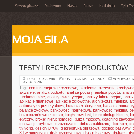
Archiwum
Nasze
Nowe
Redakcja
Strona główna
Spis Tre
MOJA SIŁA
TESTY I RECENZJE PRODUKTÓW
POSTED BY ADMIN
POSTED ON MAJ - 21 - 2026
MOŻLIWOŚĆ 
WYŁĄCZONA
Tagi:
administracja samorządowa
,
akademia
,
akcesoria kreatywn
akwarele
,
analiza budżetu
,
analiza podaży
,
analiza popytu
,
anali
fundamentalne
,
analizy inwestycyjne
,
analizy laboratoryjne
,
anali
aplikacje finansowe
,
aplikacje zdrowotne
,
architektura miejska
,
ar
automatyka przemysłowa
,
badania historyczne
,
badania laborator
balance życiowy
,
bankowość internetowa
,
bankowość mobilna
,
be
bezpieczeństwo miejskie
,
biegły rewident
,
biuro obsługi klienta
,
bi
etyczny
,
broker nieruchomości
,
burza mózgów
,
coaching zawodo
innowacje
,
cyfrowe oszczędzanie
,
debata publiczna
,
depilacja
,
de
thinking
,
design UI/UX
,
diagnostyka obrazowa
,
dochód pasywny
,
3d w medycynie
,
druk przemysłowy
,
druk reklamowy
,
drukarki
,
dy