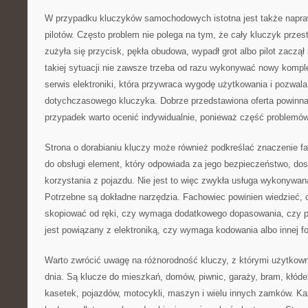
W przypadku kluczyków samochodowych istotna jest także napra
pilotów. Często problem nie polega na tym, że cały kluczyk przest
zużyła się przycisk, pękła obudowa, wypadł grot albo pilot zaczą
takiej sytuacji nie zawsze trzeba od razu wykonywać nowy kompl
serwis elektroniki, która przywraca wygodę użytkowania i pozwala
dotychczasowego kluczyka. Dobrze przedstawiona oferta powinn
przypadek warto ocenić indywidualnie, ponieważ część problemó
Strona o dorabianiu kluczy może również podkreślać znaczenie fa
do obsługi element, który odpowiada za jego bezpieczeństwo, dos
korzystania z pojazdu. Nie jest to więc zwykła usługa wykonywan
Potrzebne są dokładne narzędzia. Fachowiec powinien wiedzieć,
skopiować od ręki, czy wymaga dodatkowego dopasowania, czy p
jest powiązany z elektroniką, czy wymaga kodowania albo innej 
Warto zwrócić uwagę na różnorodność kluczy, z którymi użytkown
dnia. Są klucze do mieszkań, domów, piwnic, garaży, bram, kłóde
kasetek, pojazdów, motocykli, maszyn i wielu innych zamków. K