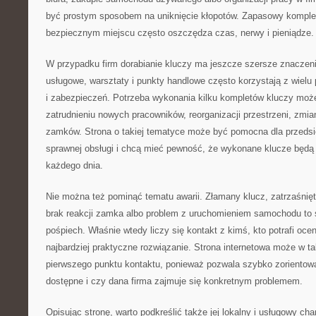
być prostym sposobem na uniknięcie kłopotów. Zapasowy kompl
bezpiecznym miejscu często oszczędza czas, nerwy i pieniądze.
W przypadku firm dorabianie kluczy ma jeszcze szersze znaczeni
usługowe, warsztaty i punkty handlowe często korzystają z wielu
i zabezpieczeń. Potrzeba wykonania kilku kompletów kluczy może
zatrudnieniu nowych pracowników, reorganizacji przestrzeni, zmi
zamków. Strona o takiej tematyce może być pomocna dla przedsię
sprawnej obsługi i chcą mieć pewność, że wykonane klucze będą
każdego dnia.
Nie można też pominąć tematu awarii. Złamany klucz, zatrzaśnięt
brak reakcji zamka albo problem z uruchomieniem samochodu to s
pośpiech. Właśnie wtedy liczy się kontakt z kimś, kto potrafi oc
najbardziej praktyczne rozwiązanie. Strona internetowa może w taki
pierwszego punktu kontaktu, ponieważ pozwala szybko zorientować
dostępne i czy dana firma zajmuje się konkretnym problemem.
Opisując stronę, warto podkreślić także jej lokalny i usługowy ch