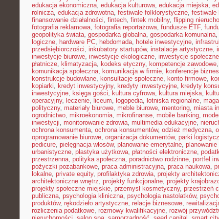
edukacja ekonomiczna
,
edukacja kulturowa
,
edukacja miejska
,
ed
rolnicza
,
edukacja zdrowotna
,
festiwale folklorystyczne
,
festiwale
finansowanie działalności
,
fintech
,
fintek mobilny
,
flipping nieruc
fotografia reklamowa
,
fotografia reportażowa
,
fundusze ETF
,
fund
geopolityka świata
,
gospodarka globalna
,
gospodarka komunalna
logiczne
,
hardware PC
,
hebdomada
,
hotele inwestycyjne
,
infrastr
przedsiębiorczości
,
inkubatory startupów
,
instalacje artystyczne
,
inwestycje biurowe
,
inwestycje ekologiczne
,
inwestycje społeczne
płatnicze
,
klimatyzacja
,
kodeks etyczny
,
kompetencje zawodowe
komunikacja społeczna
,
komunikacja w firmie
,
konferencje bizne
konstrukcje budowlane
,
konsultacje społeczne
,
konto firmowe
,
ko
kopiarki
,
kredyt inwestycyjny
,
kredyty inwestycyjne
,
kredyty kon
inwestycyjne
,
księga gości
,
kultura cyfrowa
,
kultura miejska
,
kult
operacyjny
,
leczenie
,
liceum
,
logopedia
,
lotniska regionalne
,
maga
polityczny
,
materiały biurowe
,
meble biurowe
,
mentoring
,
miasta in
ogrodnictwo
,
mikroekonomia
,
mikrofinanse
,
mobile banking
,
mode
inwestycji
,
monitorowanie zdrowia
,
multimedia edukacyjne
,
nieruc
ochrona konsumenta
,
ochrona konsumentów
,
odzież medyczna
,
o
oprogramowanie biurowe
,
organizacja dokumentów
,
parki logistyc
pedicure
,
pielęgnacja włosów
,
planowanie emerytalne
,
planowanie 
urbanistyczne
,
plastyka użytkowa
,
płatności elektroniczne
,
podatk
przestrzenna
,
polityka społeczna
,
poradnictwo rodzinne
,
portfel i
pożyczki pozabankowe
,
praca administracyjna
,
praca naukowa
,
p
lokalne
,
private equity
,
profilaktyka zdrowia
,
projekty architektoni
architektoniczne wnętrz
,
projekty funkcjonalne
,
projekty krajobra
projekty społeczne miejskie
,
przemysł kosmetyczny
,
przestrzeń 
publiczna
,
psychologia kliniczna
,
psychologia nastolatków
,
psycho
produktów
,
rękodzieło artystyczne
,
relacje biznesowe
,
rewitalizacj
rozliczenia podatkowe
,
rozmowy kwalifikacyjne
,
rozwój przywódz
nieruchomości
,
salon spa
,
samorządność
,
seed capital
,
smart cit