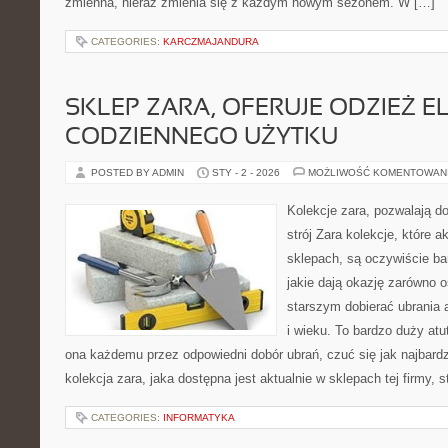
zmienna, nieraz zmienia się z każdym nowym sezonem. W […]
CATEGORIES:
KARCZMAJANDURA
SKLEP ZARA, OFERUJE ODZIEŻ E
CODZIENNEGO UŻYTKU
POSTED BY ADMIN
STY - 2 - 2026
MOŻLIWOŚĆ KOMENTOWAN
Kolekcje zara, pozwalają do
strój Zara kolekcje, które a
sklepach, są oczywiście ba
jakie dają okazję zarówno 
starszym dobierać ubrania 
i wieku. To bardzo duży atut
ona każdemu przez odpowiedni dobór ubrań, czuć się jak najbard
kolekcja zara, jaka dostępna jest aktualnie w sklepach tej firmy, 
CATEGORIES:
INFORMATYKA