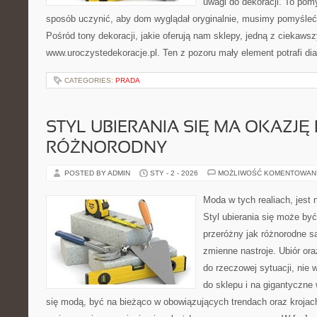
uwagi do dekoracji. To pomy
sposób uczynić, aby dom wyglądał oryginalnie, musimy pomyśleć
Pośród tony dekoracji, jakie oferują nam sklepy, jedną z ciekawsz
www.uroczystedekoracje.pl. Ten z pozoru mały element potrafi di
CATEGORIES:
PRADA
STYL UBIERANIA SIĘ MA OKAZJĘ 
RÓŻNORODNY
POSTED BY ADMIN
STY - 2 - 2026
MOŻLIWOŚĆ KOMENTOWAN
Moda w tych realiach, jest
Styl ubierania się może być
przeróżny jak różnorodne są
zmienne nastroje. Ubiór or
do rzeczowej sytuacji, nie
do sklepu i na gigantyczne
się modą, być na bieżąco w obowiązujących trendach oraz krojach