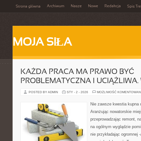
Archiwum
Nasze
Nowe
Redakcja
Strona główna
Spis Tre
MOJA SIŁA
KAŻDA PRACA MA PRAWO BYĆ
PROBLEMATYCZNA I UCIĄŻLIWA.
POSTED BY ADMIN
STY - 2 - 2026
MOŻLIWOŚĆ KOMENTOWAN
Nie zawsze kwestia kupna u
Aranżując nowatorskie mie
przeprowadzając remont, n
na ogólnym wyglądzie pomi
nie przykładając ogromnej -