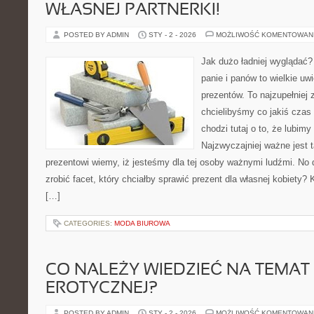
WŁASNEJ PARTNERKI!
POSTED BY ADMIN
STY - 2 - 2026
MOŻLIWOŚĆ KOMENTOWAN
Jak dużo ładniej wyglądać? 
panie i panów to wielkie uw
prezentów. To najzupełniej 
chcielibyśmy co jakiś czas
chodzi tutaj o to, że lubimy
Najzwyczajniej ważne jest t
prezentowi wiemy, iż jesteśmy dla tej osoby ważnymi ludźmi. No
zrobić facet, który chciałby sprawić prezent dla własnej kobiety
[…]
CATEGORIES:
MODA BIUROWA
CO NALEŻY WIEDZIEĆ NA TEMAT 
EROTYCZNEJ?
POSTED BY ADMIN
STY - 2 - 2026
MOŻLIWOŚĆ KOMENTOWAN