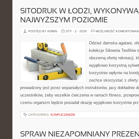
SITODRUK W ŁODZI, WYKONYWA
NAJWYŻSZYM POZIOMIE
POSTED BY ADMIN
STY - 2 - 2026
MOŻLIWOŚĆ KOMENTOWAN
Odzież damska agatare, ofe
kolekcje Siłownia Teofilów 
obszerną ofertę rekreacji, 
wyjątkowo korzystną sylwet
korzystnie wpłynie na kond
zechce skorzystać z oferty t
prowadzony jest przez wspaniałych instruktorów, jacy dokładnie do
uczestników, żeby wszelkie ćwiczenia w ramach fitness, przepro
czemu organizm będzie posiadał okazję wyjątkowo korzystnie pr
CATEGORIES:
KONFUCJANIZM
SPRAW NIEZAPOMNIANY PREZEN