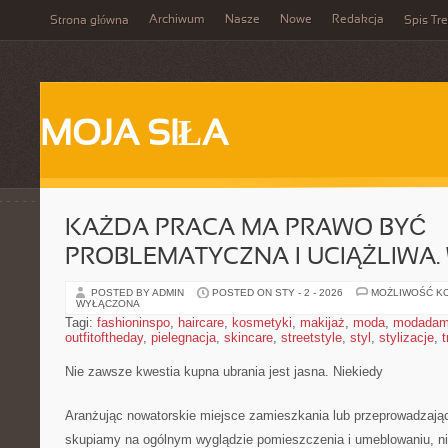
Archiwum
Nasze
Nowe
Redakcja
Strona główna
Spis Tre
MOJA SIŁA
KAŻDA PRACA MA PRAWO BYĆ
PROBLEMATYCZNA I UCIĄŻLIWA.
POSTED BY ADMIN
POSTED ON STY - 2 - 2026
MOŻLIWOŚĆ K
WYŁĄCZONA
Tagi:
fashioninspo
,
haircare
,
kosmetyki
,
makijaż
,
moda
,
modadam
outfitoftheday
,
pielegnacja
,
skincare
,
streetstyle
,
styl
,
stylizacje
,
t
Nie zawsze kwestia kupna ubrania jest jasna. Niekiedy
Aranżując nowatorskie miejsce zamieszkania lub przeprowadzają
skupiamy na ogólnym wyglądzie pomieszczenia i umeblowaniu, ni