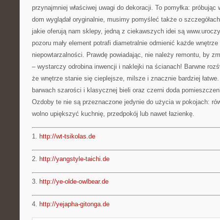
przynajmniej właściwej uwagi do dekoracji. To pomyłka: próbując 
dom wyglądał oryginalnie, musimy pomyśleć także o szczegółach.
jakie oferują nam sklepy, jedną z ciekawszych idei są www.uroczy
pozoru mały element potrafi diametralnie odmienić każde wnętrze
niepowtarzalności. Prawdę powiadając, nie należy remontu, by z
– wystarczy odrobina inwencji i naklejki na ścianach! Barwne roz
że wnętrze stanie się cieplejsze, milsze i znacznie bardziej łatwe.
barwach szarości i klasycznej bieli oraz czerni doda pomieszczeni
Ozdoby te nie są przeznaczone jedynie do użycia w pokojach: ró
wolno upiększyć kuchnię, przedpokój lub nawet łazienkę.
1.
http://wt-tsikolas.de
2.
http://yangstyle-taichi.de
3.
http://ye-olde-owlbear.de
4.
http://yejapha-gitonga.de