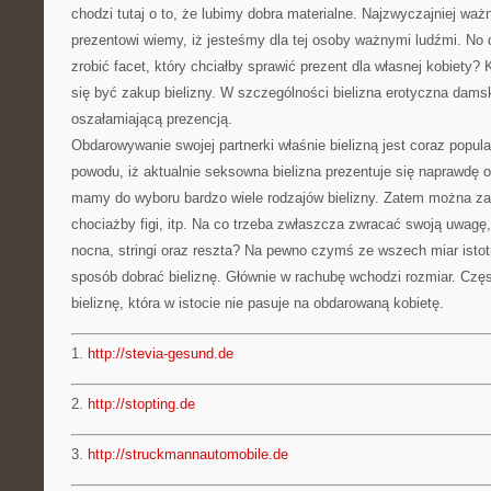
chodzi tutaj o to, że lubimy dobra materialne. Najzwyczajniej ważn
prezentowi wiemy, iż jesteśmy dla tej osoby ważnymi ludźmi. No
zrobić facet, który chciałby sprawić prezent dla własnej kobiety
się być zakup bielizny. W szczególności bielizna erotyczna dams
oszałamiającą prezencją.
Obdarowywanie swojej partnerki właśnie bielizną jest coraz popul
powodu, iż aktualnie seksowna bielizna prezentuje się naprawdę 
mamy do wyboru bardzo wiele rodzajów bielizny. Zatem można zak
chociażby figi, itp. Na co trzeba zwłaszcza zwracać swoją uwagę, 
nocna, stringi oraz reszta? Na pewno czymś ze wszech miar istot
sposób dobrać bieliznę. Głównie w rachubę wchodzi rozmiar. Czę
bieliznę, która w istocie nie pasuje na obdarowaną kobietę.
1.
http://stevia-gesund.de
2.
http://stopting.de
3.
http://struckmannautomobile.de