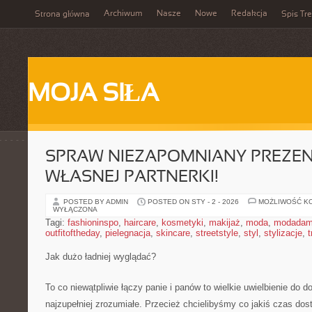
Archiwum
Nasze
Nowe
Redakcja
Strona główna
Spis Tre
MOJA SIŁA
SPRAW NIEZAPOMNIANY PREZEN
WŁASNEJ PARTNERKI!
POSTED BY ADMIN
POSTED ON STY - 2 - 2026
MOŻLIWOŚĆ K
WYŁĄCZONA
Tagi:
fashioninspo
,
haircare
,
kosmetyki
,
makijaż
,
moda
,
modadam
outfitoftheday
,
pielegnacja
,
skincare
,
streetstyle
,
styl
,
stylizacje
,
t
Jak dużo ładniej wyglądać?
To co niewątpliwie łączy panie i panów to wielkie uwielbienie do 
najzupełniej zrozumiałe. Przecież chcielibyśmy co jakiś czas dos