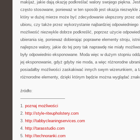
makijaż, jakie dają okazję podkreślać walory swojego piękna. Jes
często stosowane, ponieważ w ten sposób jest okazja niezwykle 
który w dużej mierze może być zdecydowanie ulepszony przez o
ubioru, czy także przez wykorzystanie najbardziej odpowiedniego 
możliwość niezwykle dobrze podkreślić, poprzez użycie odpowiedn
ubierania się, ponieważ dobierając poprawne elementy stroju, istni
najlepsze walory, jakie do tej pory tak naprawdę nie miały możliw
były odpowiednio eksponowane. Moda więc w dużym stopniu oddzi
jej eksponowanie, gdyż gdyby nie moda, a więc różnorodne ubrani
posiadałby możliwości zaskakiwać innych swym wizerunkiem, a ta
różnorodne elementy, dzięki którym będzie można wyglądać znak
źródło:
———————————
1.
poznaj możliwości
2.
http://style-riteupholstery.com
3.
http://tabbycleaningservices.com
4.
http://tarasstudio.com
5.
http://technoranki.com