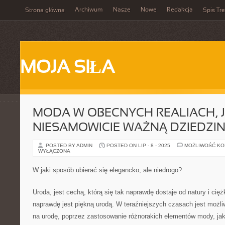
Archiwum
Nasze
Nowe
Redakcja
Strona główna
Spis Tre
MOJA SIŁA
MODA W OBECNYCH REALIACH, J
NIESAMOWICIE WAŻNĄ DZIEDZI
POSTED BY ADMIN
POSTED ON LIP - 8 - 2025
MOŻLIWOŚĆ K
WYŁĄCZONA
W jaki sposób ubierać się elegancko, ale niedrogo?
Uroda, jest cechą, którą się tak naprawdę dostaje od natury i ciężk
naprawdę jest piękną urodą. W teraźniejszych czasach jest moż
na urodę, poprzez zastosowanie różnorakich elementów mody, jak 