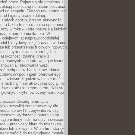
ień pracy. Pojawiają się problemy z
zolacją społeczną i brakiem poczucia
ci do zespołu. Dlatego tak istotne jest
sad higieny pracy zdalnej:
stałych godzin, przerw, aktywności
, a także troska o realne spotkania –
 razy w roku – które pozwalają ludziom
poza oknem komunikatora. W
 kolejnych lat najprawdopodobniej
 model hybrydowy: część czasu w domu,
ze lub przestrzeniach coworkingowych.
rm idealnym rozwiązaniem będzie
lastyczności zdalnej pracy z
 okresowych spotkań twarzą w twarz,
anowania i budowania więzi.
zaś będą coraz bardziej świadomie
acodawców pod kątem oferowanego
y – sztywne 8 godzin w biurze może
u z nich najmniej atrakcyjną opcją. To,
ydawało się eksperymentem, dziś staje
z głównych kryteriów oceny warunków
a jeszcze dekadę temu była
jako przywilej zarezerwowany dla
 freelancerów IT, copywriterów czy
mczasem wydarzenia ostatnich lat
 nagle miliony ludzi na całym świecie –
ce – przeniosły biura do mieszkań,
ków letniskowych. Wiele firm stanęło
atem: wrócić do tradycyjnego modelu