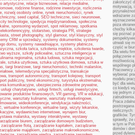
zakończyć dz
ło artystyczne
,
relacje biznesowe
,
relacje medialne
,
motywacją, i
 domowe
,
rodzinne finanse
,
rodzinne inwestycje
,
rozliczenia
przynależnoś
e
,
rozwój osobisty online
,
rynek nieruchomości
,
rynek
wdrażanie za
echniczny
,
seed capital
,
SEO techniczne
,
sieci neuronowe
,
wyznaczenie 
city technologie
,
spedycja międzynarodowa
,
społeczna
poza ekranem
kalne
,
sponsoring wydarzeń
,
spot reklamowy
,
spotkania
choćby kilka
telekonferencyjny
,
stolarstwo
,
strategia PR
,
strategie
się poznać 
iasta
,
street photography
,
styl glamour
,
styl klasyczny
,
styl
perspektywie
temy CRM w sprzedaży
,
systemy dokumentów
,
systemy
utrwali się
nego domu
,
systemy nawadniające
,
systemy płatnicze
,
część w biur
uzyczna
,
szkoła tańca
,
szkolenia miękkie
,
szkolenia twarde
,
Dla wielu fi
ctwo wyższe
,
szkoły policealne
,
sztuczna inteligencja w
połączenie e
ulinarna regionalna
,
sztuka ludowa
,
sztuka negocjacji
,
możliwością
ale
,
sztuka użytkowa
,
sztuka użytkowa domowa
,
sztuka w
wspólnego pl
as
,
targi branżowe
,
targi nieruchomości
,
techniki malarskie
,
Pracownicy 
eriałowe
,
telemedycyna specjalistyczna
,
transakcje
wybierać pr
rowa
,
transport autonomiczny
,
transport kolejowy
,
transport
modelu prac
port publiczny
,
trend ekonomiczny
,
turystyka ekstremalna
,
być dla wiel
enia komunikacyjne
,
ubezpieczenia zdrowotne prywatne
,
co kiedyś w
,
usługi charytatywne
,
usługi fintech
,
usługi inwestycyjne
,
się jednym 
owanie produktów finansowych
,
VR gaming
,
VR w edukacji
,
zatrudnienia.
tyczne
,
warsztaty kulinarne
,
warsztaty marketingowe
,
Praca zdaln
ilmowanie
,
wideokonferencje
,
windykacja należności
,
postrzegana 
ć
,
wirtualne konferencje
,
wirtualne targi
,
wizyty lekarskie
,
nielicznych:
kacyjne
,
wydawnictwo internetowe
,
wynajem biur
,
grafików. Ty
ystawa malarska
,
wystawy interaktywne
,
wystawy
sprawiły, że
arządzanie biurem
,
zarządzanie domowym budżetem
,
w tym w Pols
,
zarządzanie flotą
,
zarządzanie kapitałem
,
zarządzanie
domów i dom
zarządzanie majątkiem
,
zarządzanie makroekonomiczne
,
przed dylem
 twórcze
,
zarządzanie wiedzą
,
zarządzanie zespołem
,