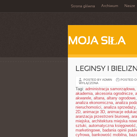
Archiwum
Nasze
Strona główna
MOJA SIŁA
LEGINSY I BIEL
POSTED BY ADMIN
POSTED ON
WYŁĄCZONA
Tagi:
administracja samorządowa
,
akademia
,
akcesoria ogrodnicze
,
akwarele
,
altana
,
altany ogrodowe
analiza ekonomiczna
,
analiza pod
nieruchomości
,
analiza sprzedaży
2D
,
animacje 3D
,
animacje edukac
aranżacja przestrzeni biurowej
,
ar
miejska
,
architektura miejska no
sztuki
,
automatyczna księgowość
marketingowe
,
badania opinii publi
cyfrowa
,
bankowość mobilna
,
baza