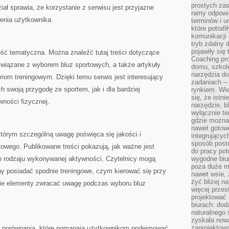
prostych zas
ał sprawia, że korzystanie z serwisu jest przyjazne
ramy odpowie
enia użytkownika.
terminów i u
które potraf
komunikacji 
tryb zdalny d
pojawiły się
ość tematyczna. Można znaleźć tutaj treści dotyczące
Coaching pr
i związane z wyborem bluz sportowych, a także artykuły
domu, szkole
narzędzia d
m treningowym. Dzięki temu serwis jest interesujący
zadaniach –
 swoją przygodę ze sportem, jak i dla bardziej
rynkiem. Wie
się, że istn
ności fizycznej.
narzędzie, b
wyłącznie te
gdzie można 
nawet gotow
 którym szczególną uwagę poświęca się jakości i
integrującyc
sposób post
owego. Publikowane treści pokazują, jak ważne jest
do pracy potr
o rodzaju wykonywanej aktywności. Czytelnicy mogą
wygodne biur
poza duże m
ny posiadać spodnie treningowe, czym kierować się przy
nawet wsie, 
żyć bliżej n
akie elementy zwracać uwagę podczas wyboru bluz
więcej przes
projektować
biurach: dod
naturalnego
zyskała nową
zaprojektowa
się porównania, które pomagają użytkownikom podejmować