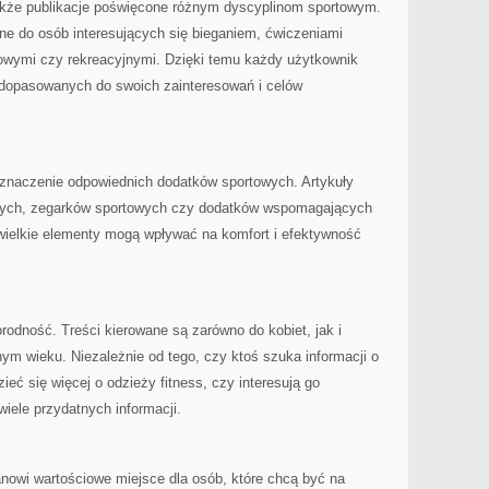
że publikacje poświęcone różnym dyscyplinom sportowym.
ne do osób interesujących się bieganiem, ćwiczeniami
łowymi czy rekreacyjnymi. Dzięki temu każdy użytkownik
 dopasowanych do swoich zainteresowań i celów
znaczenie odpowiednich dodatków sportowych. Artykuły
wych, zegarków sportowych czy dodatków wspomagających
ewielkie elementy mogą wpływać na komfort i efektywność
rodność. Treści kierowane są zarówno do kobiet, jak i
m wieku. Niezależnie od tego, czy ktoś szuka informacji o
eć się więcej o odzieży fitness, czy interesują go
wiele przydatnych informacji.
tanowi wartościowe miejsce dla osób, które chcą być na