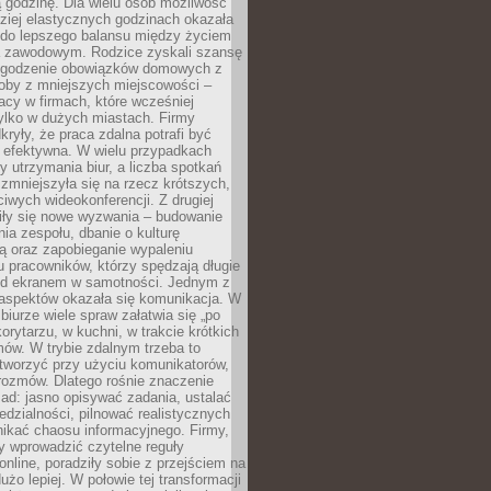
 godzinę. Dla wielu osób możliwość
ziej elastycznych godzinach okazała
 do lepszego balansu między życiem
 zawodowym. Rodzice zyskali szansę
ogodzenie obowiązków domowych z
soby z mniejszych miejscowości –
acy w firmach, które wcześniej
tylko w dużych miastach. Firmy
kryły, że praca zdalna potrafi być
 efektywna. W wielu przypadkach
y utrzymania biur, a liczba spotkań
 zmniejszyła się na rzecz krótszych,
ściwych wideokonferencji. Z drugiej
iły się nowe wyzwania – budowanie
a zespołu, dbanie o kulturę
ą oraz zapobieganie wypaleniu
pracowników, którzy spędzają długie
ed ekranem w samotności. Jednym z
aspektów okazała się komunikacja. W
biurze wiele spraw załatwia się „po
korytarzu, w kuchni, w trakcie krótkich
ów. W trybie zdalnym trzeba to
tworzyć przy użyciu komunikatorów,
orozmów. Dlatego rośnie znaczenie
ad: jasno opisywać zadania, ustalać
dzialności, pilnować realistycznych
nikać chaosu informacyjnego. Firmy,
iły wprowadzić czytelne reguły
online, poradziły sobie z przejściem na
użo lepiej. W połowie tej transformacji