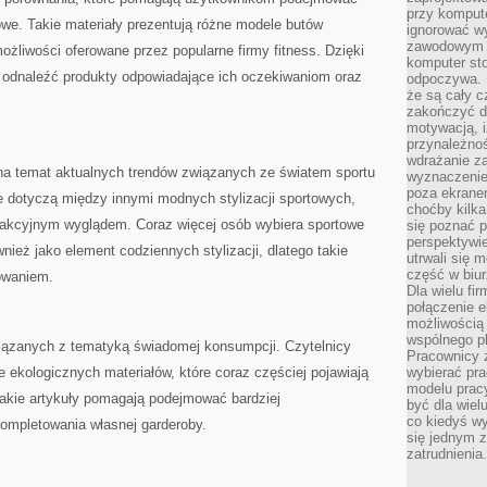
przy komput
we. Takie materiały prezentują różne modele butów
ignorować w
zawodowym a
ożliwości oferowane przez popularne firmy fitness. Dzięki
komputer st
 odnaleźć produkty odpowiadające ich oczekiwaniom oraz
odpoczywa. 
że są cały c
zakończyć dz
motywacją, i
przynależnoś
wdrażanie za
 na temat aktualnych trendów związanych ze światem sportu
wyznaczenie 
poza ekranem
je dotyczą między innymi modnych stylizacji sportowych,
choćby kilka
rakcyjnym wyglądem. Coraz więcej osób wybiera sportowe
się poznać 
perspektywie
ównież jako element codziennych stylizacji, dlatego takie
utrwali się
część w biur
sowaniem.
Dla wielu fi
połączenie e
możliwością
wspólnego pl
wiązanych z tematyką świadomej konsumpcji. Czytelnicy
Pracownicy 
ekologicznych materiałów, które coraz częściej pojawiają
wybierać pr
modelu prac
Takie artykuły pomagają podejmować bardziej
być dla wiel
co kiedyś w
ompletowania własnej garderoby.
się jednym 
zatrudnienia.