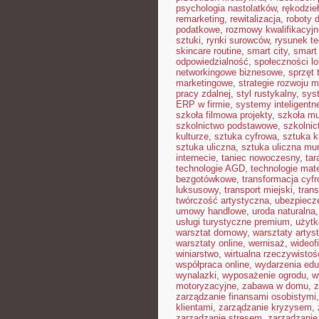
psychologia nastolatków
,
rękodzie
remarketing
,
rewitalizacja
,
roboty
podatkowe
,
rozmowy kwalifikacyjn
sztuki
,
rynki surowców
,
rysunek t
skincare routine
,
smart city
,
smart 
odpowiedzialność
,
społeczności lo
networkingowe biznesowe
,
sprzęt 
marketingowe
,
strategie rozwoju m
pracy zdalnej
,
styl rustykalny
,
sys
ERP w firmie
,
systemy inteligent
szkoła filmowa projekty
,
szkoła m
szkolnictwo podstawowe
,
szkolni
kulturze
,
sztuka cyfrowa
,
sztuka k
sztuka uliczna
,
sztuka uliczna mur
internecie
,
taniec nowoczesny
,
tar
technologie AGD
,
technologie mat
bezgotówkowe
,
transformacja cyf
luksusowy
,
transport miejski
,
trans
twórczość artystyczna
,
ubezpiecz
umowy handlowe
,
uroda naturalna
usługi turystyczne premium
,
użytk
warsztat domowy
,
warsztaty artys
warsztaty online
,
wernisaż
,
wideof
winiarstwo
,
wirtualna rzeczywistoś
współpraca online
,
wydarzenia edu
wynalazki
,
wyposażenie ogrodu
,
w
motoryzacyjne
,
zabawa w domu
,
z
zarządzanie finansami osobistymi
klientami
,
zarządzanie kryzysem
,
zarządzanie stresem
,
zarządzanie