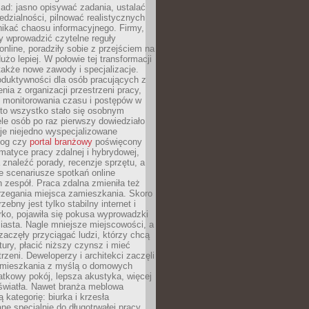
ad: jasno opisywać zadania, ustalać
dzialności, pilnować realistycznych
nikać chaosu informacyjnego. Firmy,
iły wprowadzić czytelne reguły
online, poradziły sobie z przejściem na
użo lepiej. W połowie tej transformacji
 także nowe zawody i specjalizacje.
oduktywności dla osób pracujących z
nia z organizacji przestrzeni pracy,
o monitorowania czasu i postępów w
 to wszystko stało się osobnym
le osób po raz pierwszy dowiedziało
ieje niejedno wyspecjalizowane
log czy
portal branżowy
poświęcony
matyce pracy zdalnej i hybrydowej,
znaleźć porady, recenzje sprzętu, a
e scenariusze spotkań online
h zespół. Praca zdalna zmieniła też
rzegania miejsca zamieszkania. Skoro
zebny jest tylko stabilny internet i
ko, pojawiła się pokusa wyprowadzki
iasta. Nagle mniejsze miejscowości, a
zaczęły przyciągać ludzi, którzy chcą
atury, płacić niższy czynsz i mieć
trzeni. Deweloperzy i architekci zaczęli
 mieszkania z myślą o domowych
atkowy pokój, lepsza akustyka, więcej
 światła. Nawet branża meblowa
 kategorię: biurka i krzesła
ne specjalnie do długotrwałej pracy