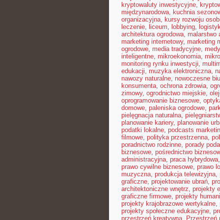
kryptowaluty inwestycyjne
,
krypto
międzynarodowa
,
kuchnia sezono
organizacyjna
,
kursy rozwoju osob
leczenie
,
liceum
,
lobbying
,
logist
architektura ogrodowa
,
malarstwo 
marketing internetowy
,
marketing 
ogrodowe
,
media tradycyjne
,
medy
inteligentne
,
mikroekonomia
,
mikro
monitoring rynku inwestycji
,
multi
edukacji
,
muzyka elektroniczna
,
n
nawozy naturalne
,
nowoczesne biu
konsumenta
,
ochrona zdrowia
,
ogr
zimowy
,
ogrodnictwo miejskie
,
ole
oprogramowanie biznesowe
,
optyk
domowe
,
paleniska ogrodowe
,
par
pielęgnacja naturalna
,
pielęgniarst
planowanie kariery
,
planowanie urb
podatki lokalne
,
podcasts marketi
filmowe
,
polityka przestrzenna
,
po
poradnictwo rodzinne
,
porady pod
biznesowe
,
pośrednictwo bizneso
administracyjna
,
praca hybrydowa
prawo cywilne biznesowe
,
prawo l
muzyczna
,
produkcja telewizyjna
,
graficzne
,
projektowanie ubrań
,
pr
architektoniczne wnętrz
,
projekty 
graficzne firmowe
,
projekty humani
projekty krajobrazowe wertykalne
,
projekty społeczne edukacyjne
,
pr
przestrzeń kreatywna
,
Przestrzeń 