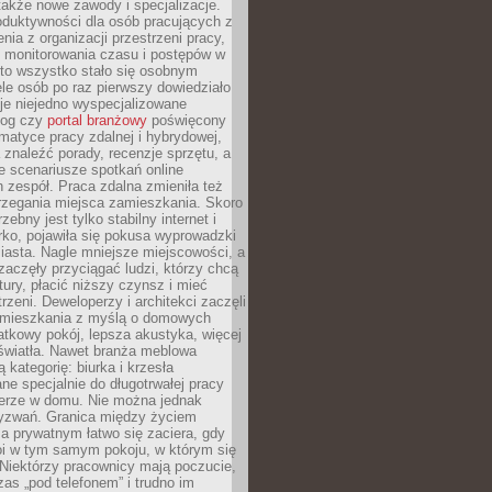
 także nowe zawody i specjalizacje.
oduktywności dla osób pracujących z
nia z organizacji przestrzeni pracy,
o monitorowania czasu i postępów w
 to wszystko stało się osobnym
le osób po raz pierwszy dowiedziało
ieje niejedno wyspecjalizowane
log czy
portal branżowy
poświęcony
matyce pracy zdalnej i hybrydowej,
znaleźć porady, recenzje sprzętu, a
e scenariusze spotkań online
h zespół. Praca zdalna zmieniła też
rzegania miejsca zamieszkania. Skoro
zebny jest tylko stabilny internet i
ko, pojawiła się pokusa wyprowadzki
iasta. Nagle mniejsze miejscowości, a
zaczęły przyciągać ludzi, którzy chcą
atury, płacić niższy czynsz i mieć
trzeni. Deweloperzy i architekci zaczęli
 mieszkania z myślą o domowych
atkowy pokój, lepsza akustyka, więcej
 światła. Nawet branża meblowa
 kategorię: biurka i krzesła
ne specjalnie do długotrwałej pracy
erze w domu. Nie można jednak
yzwań. Granica między życiem
 prywatnym łatwo się zaciera, gdy
oi w tym samym pokoju, w którym się
Niektórzy pracownicy mają poczucie,
zas „pod telefonem” i trudno im