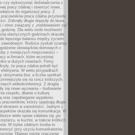
go czy wykorzystać doświadczenia z
ej pracy zdalnej i stworzyć nowe,
dejście do organizacji pracy. Z
 pracowników praca zdalna przyniosła
ści. Zniknęły długie dojazdy do biura,
i i stres związany z „meldowaniem się”
 godzinę. Dla wielu osób możliwość
ziej elastycznych godzinach okazała
 do lepszego balansu między życiem
 zawodowym. Rodzice zyskali szansę
ogodzenie obowiązków domowych z
soby z mniejszych miejscowości –
acy w firmach, które wcześniej
tylko w dużych miastach. Firmy
kryły, że praca zdalna potrafi być
 efektywna. W wielu przypadkach
y utrzymania biur, a liczba spotkań
 zmniejszyła się na rzecz krótszych,
ściwych wideokonferencji. Z drugiej
iły się nowe wyzwania – budowanie
a zespołu, dbanie o kulturę
ą oraz zapobieganie wypaleniu
pracowników, którzy spędzają długie
ed ekranem w samotności. Jednym z
aspektów okazała się komunikacja. W
biurze wiele spraw załatwia się „po
korytarzu, w kuchni, w trakcie krótkich
ów. W trybie zdalnym trzeba to
tworzyć przy użyciu komunikatorów,
orozmów. Dlatego rośnie znaczenie