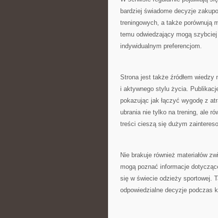
bardziej świadome decyzje zakupo
treningowych, a także porównują m
temu odwiedzający mogą szybciej
indywidualnym preferencjom.
Strona jest także źródłem wiedzy
i aktywnego stylu życia. Publikac
pokazując jak łączyć wygodę z at
ubrania nie tylko na trening, ale r
treści cieszą się dużym zaintere
Nie brakuje również materiałów z
mogą poznać informacje dotyczące 
się w świecie odzieży sportowej. 
odpowiedzialne decyzje podczas k