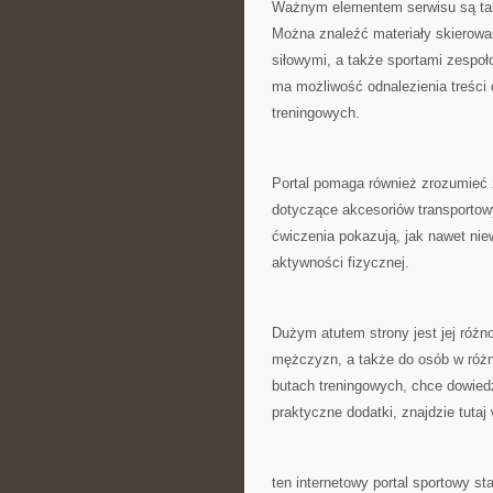
Ważnym elementem serwisu są tak
Można znaleźć materiały skierowa
siłowymi, a także sportami zespo
ma możliwość odnalezienia treści
treningowych.
Portal pomaga również zrozumieć 
dotyczące akcesoriów transporto
ćwiczenia pokazują, jak nawet ni
aktywności fizycznej.
Dużym atutem strony jest jej różno
mężczyzn, a także do osób w różny
butach treningowych, chce dowiedzi
praktyczne dodatki, znajdzie tutaj 
ten internetowy portal sportowy s