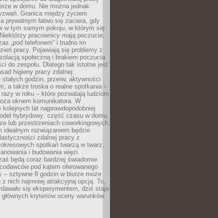
erze w domu. Nie można jednak
yzwań. Granica między życiem
 prywatnym łatwo się zaciera, gdy
oi w tym samym pokoju, w którym się
Niektórzy pracownicy mają poczucie,
zas „pod telefonem” i trudno im
ień pracy. Pojawiają się problemy z
zolacją społeczną i brakiem poczucia
ci do zespołu. Dlatego tak istotne jest
sad higieny pracy zdalnej:
stałych godzin, przerw, aktywności
, a także troska o realne spotkania –
 razy w roku – które pozwalają ludziom
poza oknem komunikatora. W
 kolejnych lat najprawdopodobniej
 model hybrydowy: część czasu w domu,
ze lub przestrzeniach coworkingowych.
rm idealnym rozwiązaniem będzie
lastyczności zdalnej pracy z
 okresowych spotkań twarzą w twarz,
anowania i budowania więzi.
zaś będą coraz bardziej świadomie
acodawców pod kątem oferowanego
y – sztywne 8 godzin w biurze może
u z nich najmniej atrakcyjną opcją. To,
ydawało się eksperymentem, dziś staje
z głównych kryteriów oceny warunków