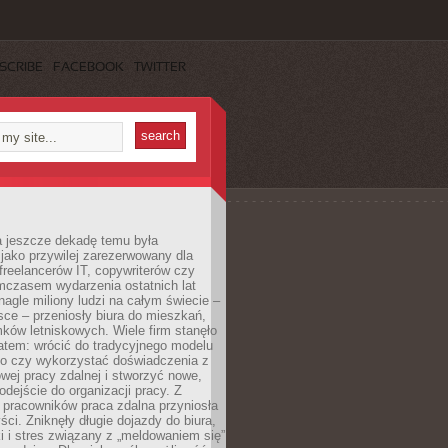
SCRIBE
FACEBOOK
TWITTER
a jeszcze dekadę temu była
jako przywilej zarezerwowany dla
 freelancerów IT, copywriterów czy
mczasem wydarzenia ostatnich lat
 nagle miliony ludzi na całym świecie –
ce – przeniosły biura do mieszkań,
ków letniskowych. Wiele firm stanęło
atem: wrócić do tradycyjnego modelu
go czy wykorzystać doświadczenia z
ej pracy zdalnej i stworzyć nowe,
dejście do organizacji pracy. Z
 pracowników praca zdalna przyniosła
ści. Zniknęły długie dojazdy do biura,
i i stres związany z „meldowaniem się”