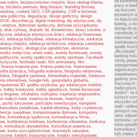
na konkretną
owe rodzin
,
bezpieczeństwo miejskie
,
biuro obsługi klienta
,
pracy w bard
ny
,
biżuteria premium
,
blog literacki
,
branding firmowy
,
się kluczem
awodowy
,
content SEO
,
CSR globalny
,
CSR w biznesie
,
prywatnym a
bata publiczna
,
degustacje
,
design graficzny
,
design
na lepsze p
UI/UX
,
dezynfekcja
,
digital marketing
,
diy artystyczne
,
diy
karierą, a o
y wnętrza
,
dobrostan społeczny
,
domowe oszczędzanie
,
dostęp do pr
e
,
druk cyfrowy
,
drukarki 3d
,
drzewnictwo
,
dzieci szkolne
,
e-
zatrudniały 
styczna
,
edukacja artystyczna dzieci
,
edukacja finansowa
natomiast od
eci
,
edukacja hybrydowa
,
edukacja klimatyczna
,
edukacja
zaskakująco
ukacja miejska
,
edukacja techniczna
,
edukacja zawodowa
,
spadły koszt
owotna dzieci
,
ekologiczne ogrodnictwo
,
ekonomia
„dla zasady”
tronika medyczna
,
event video
,
eventy biznesowe
,
eventy
bardziej tre
polityczne
,
eventy społeczne
,
eventy sportowe
,
Facebook
strony pojaw
orystyczne
,
festiwale nauki
,
film animowany
,
film
zaangażowani
,
finanse korporacyjne
,
finanse publiczne
,
finansowanie
organizacyjn
grafia dziecięca
,
fotografia kulinarna
,
fotografia reklamowa
,
zawodowemu 
ślubna
,
fotografia sportowa
,
fotowoltaika materiały
,
fundusze
godziny prz
eria internetowa
,
Google Ads
,
gospodarka globalna
,
kluczowych 
omputerowa 3D
,
grafika użytkowa
,
gry edukacyjne mobilne
,
tradycyjnym 
e
,
hobby kreatywne
,
hobby ogrodnicze
,
hotele biznesowe
,
drodze”: na 
ura drogowa
,
inkubatory startupów
,
inspiracje wnętrzarskie
,
luźnych rozm
ie małych kwot
,
inwestycje biurowe
,
inwestycje
wszystko od
,
jachty luksusowe
,
jastrzębie inwestycyjne
,
kampanie
maili i wide
kancelaria podatkowa
,
kapitał obrotowy
,
kluby czytelnicze
,
prostych zas
tencje zawodowe
,
kompostowanie domowe
,
komputery
ramy odpowie
lna
,
komunikacja społeczna
,
komunikacja w firmie
,
terminów i u
owe
,
konferencje hotelowe
,
konferencje zdrowotne
,
konkursy
które potraf
ne
,
konsultacje obywatelskie
,
konsultacje prawnicze
,
komunikacji 
owe
,
konto oszczędnościowe
,
kosmetyki naturalne
,
tryb zdalny d
tycyjne
,
kredyty konsumpcyjne
,
kredyty mieszkaniowe
,