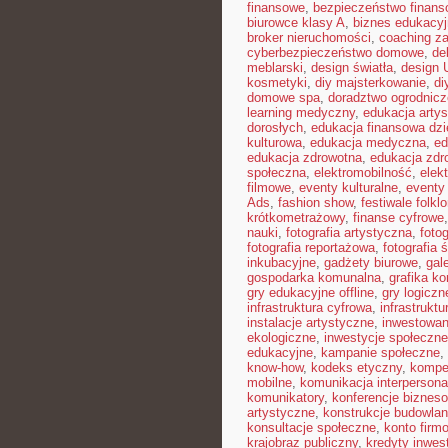
finansowe
,
bezpieczeństwo finans
biurowce klasy A
,
biznes edukacyj
broker nieruchomości
,
coaching z
cyberbezpieczeństwo domowe
,
de
meblarski
,
design światła
,
design 
kosmetyki
,
diy majsterkowanie
,
di
domowe spa
,
doradztwo ogrodnicz
learning medyczny
,
edukacja arty
dorosłych
,
edukacja finansowa dzi
kulturowa
,
edukacja medyczna
,
ed
edukacja zdrowotna
,
edukacja zdr
społeczna
,
elektromobilność
,
elek
filmowe
,
eventy kulturalne
,
eventy 
Ads
,
fashion show
,
festiwale folkl
krótkometrażowy
,
finanse cyfrowe
nauki
,
fotografia artystyczna
,
foto
fotografia reportażowa
,
fotografia 
inkubacyjne
,
gadżety biurowe
,
gal
gospodarka komunalna
,
grafika k
gry edukacyjne offline
,
gry logiczn
infrastruktura cyfrowa
,
infrastrukt
instalacje artystyczne
,
inwestowan
ekologiczne
,
inwestycje społeczne
edukacyjne
,
kampanie społeczne
,
know-how
,
kodeks etyczny
,
kompe
mobilne
,
komunikacja interpersona
komunikatory
,
konferencje biznes
artystyczne
,
konstrukcje budowla
konsultacje społeczne
,
konto firm
krajobraz publiczny
,
kredyty inwes