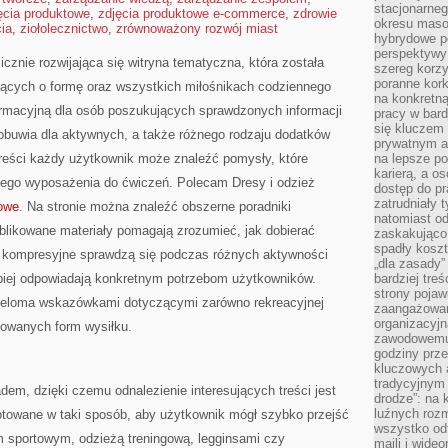
stacjonarne
ęcia produktowe
,
zdjęcia produktowe e-commerce
,
zdrowie
okresu masow
cia
,
ziołolecznictwo
,
zrównoważony rozwój miast
hybrydowe po
perspektywy
cznie rozwijająca się witryna tematyczna, która została
szereg korzy
poranne kork
ących o formę oraz wszystkich miłośnikach codziennego
na konkretną
formacyjną dla osób poszukujących sprawdzonych informacji
pracy w bard
się kluczem
obuwia dla aktywnych, a także różnego rodzaju dodatków
prywatnym a
treści każdy użytkownik może znaleźć pomysły, które
na lepsze p
karierą, a o
go wyposażenia do ćwiczeń. Polecam Dresy i odzież
dostęp do pr
zatrudniały 
towe
. Na stronie można znaleźć obszerne poradniki
natomiast od
blikowane materiały pomagają zrozumieć, jak dobierać
zaskakująco
spadły koszt
e kompresyjne sprawdzą się podczas różnych aktywności
„dla zasady”
epiej odpowiadają konkretnym potrzebom użytkowników.
bardziej tre
strony pojaw
wieloma wskazówkami dotyczącymi zarówno rekreacyjnej
zaangażowani
organizacyjn
sowanych form wysiłku.
zawodowemu 
godziny prz
kluczowych 
tradycyjnym 
dem, dzięki czemu odnalezienie interesujących treści jest
drodze”: na 
luźnych rozm
otowane w taki sposób, aby użytkownik mógł szybko przejść
wszystko od
 sportowym, odzieżą treningową, legginsami czy
maili i wide