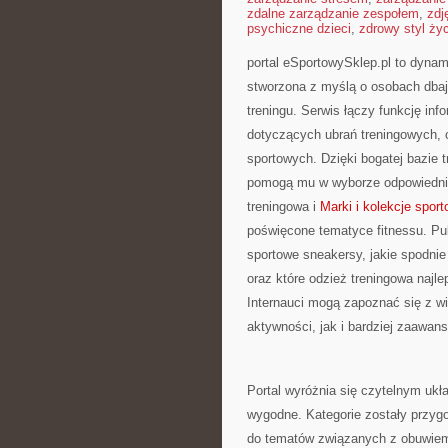
zdalne zarządzanie zespołem
,
zdj
psychiczne dzieci
,
zdrowy styl ży
portal eSportowySklep.pl to dynami
stworzona z myślą o osobach dbaj
treningu. Serwis łączy funkcję in
dotyczących ubrań treningowych, 
sportowych. Dzięki bogatej bazie 
pomogą mu w wyborze odpowiednie
treningowa i
Marki i kolekcje spor
poświęcone tematyce fitnessu. Pu
sportowe sneakersy, jakie spodni
oraz które odzież treningowa najl
Internauci mogą zapoznać się z 
aktywności, jak i bardziej zaawan
Portal wyróżnia się czytelnym ukła
wygodne. Kategorie zostały przyg
do tematów związanych z obuwiem