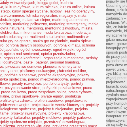
pojawiły się
waluty w inwestycjach
,
księga gości
,
kuchnia
Coaching pr
wa
,
kultura cyfrowa
,
kultura miejska
,
kultura online
,
kultura
domu, szkole
istego
,
kursy specjalistyczne
,
laptopy
,
leasing operacyjny
,
narzędzia d
yka e-commerce
,
lotniska regionalne
,
magazyny
,
mała
zadaniach –
abstrakcyjne
,
malarstwo olejne
,
marketing automation
,
rynkiem. Wie
mobilny
,
marketing polityczny
,
marketing strategiczny
,
meble
się, że istn
cyna naturalna
,
mentoring
,
mentoring zawodowy
,
miasta
narzędzie, b
elektronika
,
mikrofinanse
,
moda luksusowa
,
moderacja
,
wyłącznie te
media edukacyjne
,
multimedia kulturalne
,
multimedia w
gdzie można 
auka gry na gitarze
,
nauka gry na pianinie
,
nauka śpiewu
,
nawet gotow
ro
,
ochrona danych osobowych
,
ochrona klimatu
,
ochrona
integrującyc
ód japoński
,
ogród nowoczesny
,
ogród wiejski
,
ogród
sposób post
je
,
opieka nad seniorami
,
opieka przedszkolna
,
do pracy potr
a
,
organizacja konferencji
,
organizacje humanitarne
,
ozdoby
wygodne biur
ki logistyczne
,
pastel
,
patenty
,
personal branding
,
poza duże m
wo
,
piwowarstwo domowe
,
planowanie emerytalne
,
nawet wsie, 
anistyczne
,
platformy edukacyjne
,
płatności mobilne
,
żyć bliżej n
ng
,
podróże biznesowe
,
podróże ekspedycyjne
,
pokazy
więcej przes
lityka społeczna
,
pomoc międzynarodowa
,
pomoc prawna
,
projektować
atkowe
,
porady rozwojowe
,
portfolio artysty
,
portrety
biurach: dod
we
,
pozycjonowanie stron
,
pożyczki pozabankowe
,
praca
naturalnego
,
praca naukowa
,
praca zespołowa online
,
prasa cyfrowa
,
zyskała nową
okalne
,
prawo spadkowe
,
private equity
,
produkcja
zaprojektowa
profilaktyka zdrowia
,
profile zawodowe
,
projektowanie
przy komput
ojektowanie wnętrz
,
projektowanie wnętrz biurowych
,
projekty
ignorować w
ekologiczne społeczne
,
projekty funkcjonalne
,
projekty
zawodowym a
tarne
,
projekty inwestycyjne
,
projekty krajobrazowe
,
komputer st
projekty kulturalne
,
projekty meblowe
,
projekty parkowe
,
odpoczywa. 
ojekty społeczne miejskie
,
przestrzeń coworkingowa
,
że są cały c
publiczna
,
przestrzeń wirtualna
,
przyjazna przestrzeń pracy
,