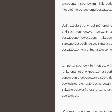
akcesoriami sportowymi. Taki podzi
niezależnie od poziomu doświadcz
Dużą zaletą strony jest różnorodn
stylizacji treningowych, poradnik
poświęcone nowoczesnym akcesorio
zarówno dla osób rozpoczynających
doświadczonych entuzjastów aktyw
ten portal sportowy to miejsce, w
funkcjonalności wyposażenia sport
odpowiednie dopasowanie stroju d
dowiedzieć się, jakie cechy powin
zakupie obuwia fitness oraz na j
sportowych.
W serwisie regularnie pojawiają 