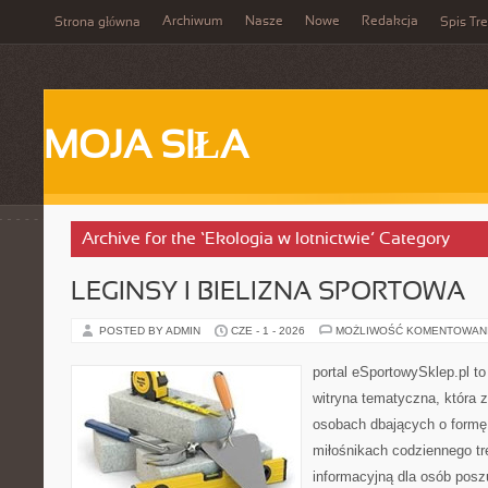
Archiwum
Nasze
Nowe
Redakcja
Strona główna
Spis Tre
MOJA SIŁA
Archive for the ‘Ekologia w lotnictwie’ Category
LEGINSY I BIELIZNA SPORTOWA
POSTED BY ADMIN
CZE - 1 - 2026
MOŻLIWOŚĆ KOMENTOWAN
portal eSportowySklep.pl to
witryna tematyczna, która 
osobach dbających o formę
miłośnikach codziennego tr
informacyjną dla osób pos