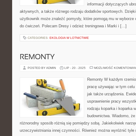
informacji dotyczących ubr
aktywnych, a także różnego rodzaju dodatków sportowych. Dzięki 
użytkownik może znaleźć pomysły, które pomogą mu w wyborze 
do ćwiczeń. Polecam Dresy i odzież treningowa i Marki i […]
CATEGORIES:
EKOLOGIA W LOTNICTWIE
REMONTY
POSTED BY ADMIN
LIP - 20 - 2025
MOŻLIWOŚĆ KOMENTOWAN
Remonty W każdym rzemioś
pracę używając w tym celu 
jak także urządzenia. Ewid
usprawnienie pracy wszystk
rodzaju koparka i koparka w
budownictwa. Wiadomo, że 
różnorodny sposób różnią się pomiędzy sobą. Jakiekolwiek narzę
urzeczywistniania innej czynności. Również można wyróżnić tyle 