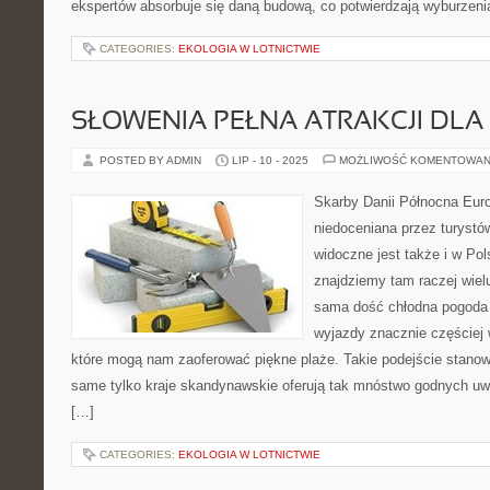
ekspertów absorbuje się daną budową, co potwierdzają wyburzeni
CATEGORIES:
EKOLOGIA W LOTNICTWIE
SŁOWENIA PEŁNA ATRAKCJI DL
POSTED BY ADMIN
LIP - 10 - 2025
MOŻLIWOŚĆ KOMENTOWAN
Skarby Danii Północna Eur
niedoceniana przez turystów
widoczne jest także i w Pol
znajdziemy tam raczej wielu
sama dość chłodna pogoda 
wyjazdy znacznie częściej 
które mogą nam zaoferować piękne plaże. Takie podejście stanow
same tylko kraje skandynawskie oferują tak mnóstwo godnych uw
[…]
CATEGORIES:
EKOLOGIA W LOTNICTWIE