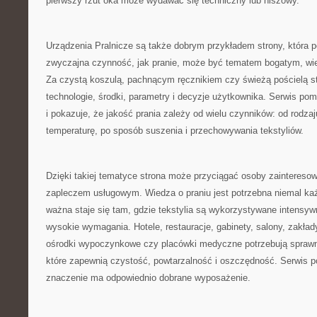
pierwszy rzut oka może wydawać się techniczny lub niszowy.
Urządzenia Pralnicze są także dobrym przykładem strony, która p
zwyczajna czynność, jak pranie, może być tematem bogatym, w
Za czystą koszulą, pachnącym ręcznikiem czy świeżą pościelą st
technologie, środki, parametry i decyzje użytkownika. Serwis po
i pokazuje, że jakość prania zależy od wielu czynników: od rodza
temperaturę, po sposób suszenia i przechowywania tekstyliów.
Dzięki takiej tematyce strona może przyciągać osoby zaintereso
zapleczem usługowym. Wiedza o praniu jest potrzebna niemal ka
ważna staje się tam, gdzie tekstylia są wykorzystywane intensyw
wysokie wymagania. Hotele, restauracje, gabinety, salony, zakład
ośrodki wypoczynkowe czy placówki medyczne potrzebują sprawn
które zapewnią czystość, powtarzalność i oszczędność. Serwis 
znaczenie ma odpowiednio dobrane wyposażenie.