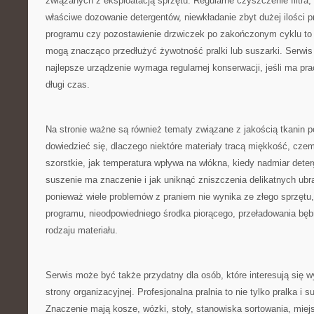
związanych z eksploatacją sprzętu. Regularne czyszczenie filtra,
właściwe dozowanie detergentów, niewkładanie zbyt dużej ilości 
programu czy pozostawienie drzwiczek po zakończonym cyklu to d
mogą znacząco przedłużyć żywotność pralki lub suszarki. Serwis
najlepsze urządzenie wymaga regularnej konserwacji, jeśli ma pr
długi czas.
Na stronie ważne są również tematy związane z jakością tkanin p
dowiedzieć się, dlaczego niektóre materiały tracą miękkość, czemu
szorstkie, jak temperatura wpływa na włókna, kiedy nadmiar dete
suszenie ma znaczenie i jak uniknąć zniszczenia delikatnych ubr
ponieważ wiele problemów z praniem nie wynika ze złego sprzętu,
programu, nieodpowiedniego środka piorącego, przeładowania bęb
rodzaju materiału.
Serwis może być także przydatny dla osób, które interesują się 
strony organizacyjnej. Profesjonalna pralnia to nie tylko pralka i s
Znaczenie mają kosze, wózki, stoły, stanowiska sortowania, miej