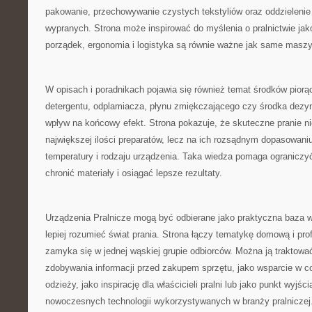
pakowanie, przechowywanie czystych tekstyliów oraz oddzielenie
wypranych. Strona może inspirować do myślenia o pralnictwie jak
porządek, ergonomia i logistyka są równie ważne jak same maszy
W opisach i poradnikach pojawia się również temat środków pior
detergentu, odplamiacza, płynu zmiękczającego czy środka dez
wpływ na końcowy efekt. Strona pokazuje, że skuteczne pranie ni
największej ilości preparatów, lecz na ich rozsądnym dopasowaniu
temperatury i rodzaju urządzenia. Taka wiedza pomaga ograniczy
chronić materiały i osiągać lepsze rezultaty.
Urządzenia Pralnicze mogą być odbierane jako praktyczna baza w
lepiej rozumieć świat prania. Strona łączy tematykę domową i prof
zamyka się w jednej wąskiej grupie odbiorców. Można ją traktowa
zdobywania informacji przed zakupem sprzętu, jako wsparcie w co
odzieży, jako inspirację dla właścicieli pralni lub jako punkt wyjś
nowoczesnych technologii wykorzystywanych w branży pralniczej