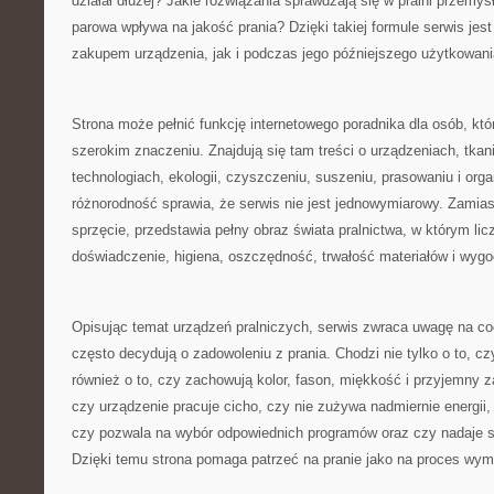
działał dłużej? Jakie rozwiązania sprawdzają się w pralni przemys
parowa wpływa na jakość prania? Dzięki takiej formule serwis je
zakupem urządzenia, jak i podczas jego późniejszego użytkowani
Strona może pełnić funkcję internetowego poradnika dla osób, któ
szerokim znaczeniu. Znajdują się tam treści o urządzeniach, tkan
technologiach, ekologii, czyszczeniu, suszeniu, prasowaniu i organ
różnorodność sprawia, że serwis nie jest jednowymiarowy. Zamias
sprzęcie, przedstawia pełny obraz świata pralnictwa, w którym licz
doświadczenie, higiena, oszczędność, trwałość materiałów i wyg
Opisując temat urządzeń pralniczych, serwis zwraca uwagę na co
często decydują o zadowoleniu z prania. Chodzi nie tylko o to, cz
również o to, czy zachowują kolor, fason, miękkość i przyjemny 
czy urządzenie pracuje cicho, czy nie zużywa nadmiernie energii,
czy pozwala na wybór odpowiednich programów oraz czy nadaje s
Dzięki temu strona pomaga patrzeć na pranie jako na proces wy