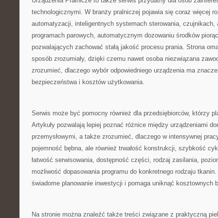
Urządzenia Pralnicze to także serwis przydatny dla osób zainte
technologicznymi. W branży pralniczej pojawia się coraz więcej r
automatyzacji, inteligentnych systemach sterowania, czujnikach, 
programach parowych, automatycznym dozowaniu środków piorąc
pozwalających zachować stałą jakość procesu prania. Strona oma
sposób zrozumiały, dzięki czemu nawet osoba niezwiązana zawod
zrozumieć, dlaczego wybór odpowiedniego urządzenia ma znaczen
bezpieczeństwa i kosztów użytkowania.
Serwis może być pomocny również dla przedsiębiorców, którzy plan
Artykuły pozwalają lepiej poznać różnice między urządzeniami d
przemysłowymi, a także zrozumieć, dlaczego w intensywnej pracy 
pojemność bębna, ale również trwałość konstrukcji, szybkość cyk
łatwość serwisowania, dostępność części, rodzaj zasilania, pozi
możliwość dopasowania programu do konkretnego rodzaju tkanin. 
świadome planowanie inwestycji i pomaga uniknąć kosztownych b
Na stronie można znaleźć także treści związane z praktyczną pie