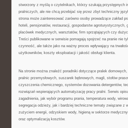
stworzony z myślą o czytelnikach, którzy szukają przystępnych i
pralniczych, ale nie chcą przebijać się przez zbyt techniczny jęz
strona może zainteresować zarówno osoby prowadzące zakład praln
hoteli, pensjonatów, restauracji, gospodarstw agroturystycznych
placówek medycznych, warsztatów, firm sprzątających czy duż
Treści publikowane w serwisie pomagają spojrzeć na pranie nie ty
czynność, ale także jako na ważny proces wpływający na trwałość
użytkowników, koszty eksploatacji i jakość obsługi klienta.
Na stronie można znaleźć poradniki dotyczące pralek domowych, 
pralnic przemysłowych, suszarek bębnowych, magli, stołów praso
czyszczenia chemicznego, systemów dozowania detergentów, tec
rozwiązań wspierających automatyzację pracy pralni. Serwis opis
zagadnienia, jak wybór programu prania, temperatura wody, wirow
segregacja odzieży, jak i bardziej techniczne tematy związane z
zużyciem energii, odzyskiem wody, higieną w sektorze medycz
oraz optymalizacją kosztów.