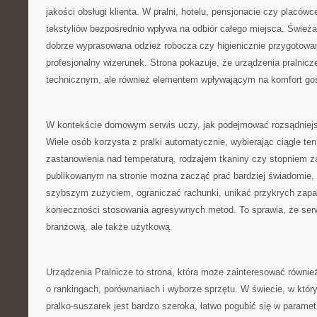
jakości obsługi klienta. W pralni, hotelu, pensjonacie czy placó
tekstyliów bezpośrednio wpływa na odbiór całego miejsca. Świeża 
dobrze wyprasowana odzież robocza czy higienicznie przygotowane
profesjonalny wizerunek. Strona pokazuje, że urządzenia pralnicz
technicznym, ale również elementem wpływającym na komfort goś
W kontekście domowym serwis uczy, jak podejmować rozsądniejs
Wiele osób korzysta z pralki automatycznie, wybierając ciągle t
zastanowienia nad temperaturą, rodzajem tkaniny czy stopniem z
publikowanym na stronie można zacząć prać bardziej świadomie, 
szybszym zużyciem, ograniczać rachunki, unikać przykrych zapa
konieczności stosowania agresywnych metod. To sprawia, że serw
branżową, ale także użytkową.
Urządzenia Pralnicze to strona, która może zainteresować równie
o rankingach, porównaniach i wyborze sprzętu. W świecie, w który
pralko-suszarek jest bardzo szeroka, łatwo pogubić się w paramet