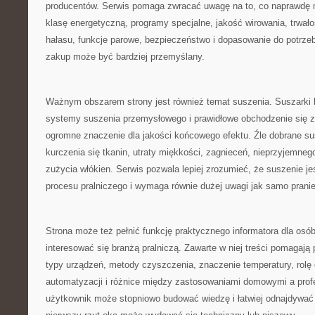
producentów. Serwis pomaga zwracać uwagę na to, co naprawdę 
klasę energetyczną, programy specjalne, jakość wirowania, trwało
hałasu, funkcje parowe, bezpieczeństwo i dopasowanie do potrze
zakup może być bardziej przemyślany.
Ważnym obszarem strony jest również temat suszenia. Suszarki 
systemy suszenia przemysłowego i prawidłowe obchodzenie się z
ogromne znaczenie dla jakości końcowego efektu. Źle dobrane s
kurczenia się tkanin, utraty miękkości, zagnieceń, nieprzyjemne
zużycia włókien. Serwis pozwala lepiej zrozumieć, że suszenie je
procesu pralniczego i wymaga równie dużej uwagi jak samo pranie
Strona może też pełnić funkcję praktycznego informatora dla osób
interesować się branżą pralniczą. Zawarte w niej treści pomagaj
typy urządzeń, metody czyszczenia, znaczenie temperatury, rolę 
automatyzacji i różnice między zastosowaniami domowymi a prof
użytkownik może stopniowo budować wiedzę i łatwiej odnajdywać 