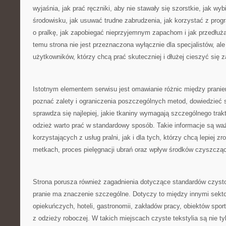
wyjaśnia, jak prać ręczniki, aby nie stawały się szorstkie, jak wyb
środowisku, jak usuwać trudne zabrudzenia, jak korzystać z prog
o pralkę, jak zapobiegać nieprzyjemnym zapachom i jak przedłuż
temu strona nie jest przeznaczona wyłącznie dla specjalistów, al
użytkowników, którzy chcą prać skuteczniej i dłużej cieszyć się 
Istotnym elementem serwisu jest omawianie różnic między pran
poznać zalety i ograniczenia poszczególnych metod, dowiedzieć s
sprawdza się najlepiej, jakie tkaniny wymagają szczególnego trak
odzież warto prać w standardowy sposób. Takie informacje są wa
korzystających z usług pralni, jak i dla tych, którzy chcą lepiej 
metkach, proces pielęgnacji ubrań oraz wpływ środków czyszczący
Strona porusza również zagadnienia dotyczące standardów czysto
pranie ma znaczenie szczególne. Dotyczy to między innymi sek
opiekuńczych, hoteli, gastronomii, zakładów pracy, obiektów spor
z odzieży roboczej. W takich miejscach czyste tekstylia są nie tyl