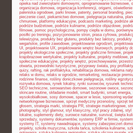
opieka nad zwierzętami domowymi
,
oprogramowanie biznesowe
,
organizacja domowa
,
organizacja konferencji
,
origami
,
oświetleni
paleniska ogrodowe
,
parki linowe
,
patenty
,
personal branding
,
piec
pieczenie ciast
,
piekarnictwo domowe
,
pielęgnacja naturalna
,
plan
chmurowe
,
platformy edukacyjne
,
podcasts marketing
,
podróże a
podróże budżetowe
,
podróże kulinarne
,
podróże objazdowe
,
podró
filmowe
,
pomoc psychologiczna
,
pompy ciepła w domu
,
porównyw
posiłki po treningu
,
pozycjonowanie stron
,
prasa cyfrowa
,
produkc
telewizyjna
,
produkty bez glutenu
,
produkty bez laktozy
,
produkty 
wegańskie
,
profile zawodowe
,
projektowanie ogrodzeń
,
projektowa
UI
,
projektowanie UX
,
projektowanie wnętrz biurowych
,
projekty 
projekty ekologiczne społeczne
,
projekty graficzne firmowe
,
proje
krajobrazowe wertykalne
,
projekty kulturalne
,
projekty meblowe
,
p
społeczne edukacyjne
,
projekty wnętrz
,
przechowywanie
,
przestr
otwarta
,
przewodniki turystyczne
,
przyprawy świata
,
psy profilakt
quizy
,
rafting
,
rak profilaktyka
,
rehabilitacja domowa
,
reklama nat
relaks w domu
,
relaks w ogrodzie
,
remarketing
,
restauracje premi
rodzinne finanse
,
rośliny doniczkowe pielęgnacja
,
rośliny egzotyc
rozrywka domowa
,
rynek lokalny
,
rynki surowców
,
rysunek techni
SEO techniczne
,
serowarstwo domowe
,
sezonowe owoce
,
sezon
skincare routine
,
składanie modeli
,
smart budynki
,
smart energia
,
wysokobiałkowe
,
sosy domowe
,
spacer w lesie
,
sponsoring wyda
networkingowe biznesowe
,
sprzęt medyczny przenośny
,
sprzęt te
głosem
,
strategia marki
,
strategia PR
,
strategie marketingowe
,
str
photography
,
styl glamour
,
styl klasyczny
,
styl pracy zdalnej
,
styl
lokalne
,
suplementy diety
,
surowce naturalne
,
survival
,
święta kul
sprzedaży
,
systemy dokumentów
,
systemy ERP w firmie
,
system
systemy IT
,
systemy nawadniające
,
systemy zabezpieczeń dom
projekty
,
szkoła muzyczna
,
szkoła tańca
,
szkolenia kulinarne
,
szk
gotowania
,
sztuka kulinarna regionalna
,
sztuka uliczna murale
,
sz