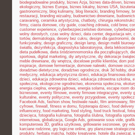
biodegradowalne produkty
,
biznes Azja
,
biznes data-driven
,
bizne
ekologiczny
,
biznes Europa
,
biznes lokalny
,
biznes USA
,
bizuter
gastronomiczny
,
blog kulinarny
,
blog literacki
,
branding firmowy
,
b
restauracji
,
branding wizualny
,
budownictwo drewniane
,
budownict
caravaning
,
ceramika artystyczna
,
chatboty
,
chirurgia rekonstrukc
firmy
,
ciasta domowe
,
city guide
,
coaching zdrowia
,
cold brew
,
co
customer experience
,
cyberbezpieczeństwo domowe
,
cyberbezpi
wolny dorosłych
,
czas wolny dzieci
,
data center
,
degustacja win
,
tortów
,
dermatologia
,
desery bez cukru
,
design dla gastronomii
,
de
funkcjonalny
,
design graficzny
,
design lamp
,
design mebli biurowy
światła
,
dezynfekcja
,
diagnostyka laboratoryjna
,
dieta lekkostraw
dieta pudełkowa
,
dieta śródziemnomorska dla początkujących
,
di
sportowa
,
digital marketing
,
diy artystyczne
,
diy dekoracje świąte
meble drewniane
,
diy wnętrza
,
docelowe profile klientów
,
dom pod 
inspiracje
,
domowe fermentacje
,
domowe nalewki
,
domowe oszcz
doradztwo dietetyczne
,
doradztwo ogrodnicze
,
druk 3d hobby
,
dru
medyczny
,
edukacja artystyczna dzieci
,
edukacja finansowa doro
dzieci
,
edukacja zdrowotna dzieci
,
edukacja zdrowotna szkolna
,
e
społeczna
,
ekologiczne ogrodnictwo
,
ekonomia społeczna
,
ekotur
energia cieplna
,
energia jądrowa
,
energia solarna
,
escape room d
biznesowe
,
eventy filmowe
,
eventy firmowe integracyjne
,
eventy 
kulturalne
,
eventy polityczne
,
eventy przygodowe
,
eventy społec
Facebook Ads
,
fashion show
,
festiwale nauki
,
film animowany
,
fi
cyfrowe
,
firewall
,
fitness w domu
,
fizjoterapia dzieci
,
food delivery
influencerzy
,
food marketing
,
food styling
,
food truck festival
,
foto
dziecięca
,
fotografia kulinarna
,
fotografia ślubna
,
fotografia sport
internetowa
,
globalizacja
,
Google Ads
,
gotowanie sous vide
,
grafi
komputerowa 3D
,
grafika użytkowa
,
grillowanie sezonowe
,
gry ed
karciane rodzinne
,
gry logiczne online
,
gry planszowe strategiczn
produkty
,
herbata matcha
,
hobby kreatywne
,
hotele dla zwierząt
,
i