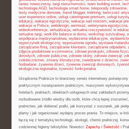
taniec nowoczesny
,
targi nieruchomości
,
team building event
,
tec
technologie AGD
,
technologie smart home
,
teleporady zdrowotne
,
testy medyczne domowe
,
travel blogger
,
trekking
,
twórczość arty
user experience online
,
usługi cateringowe premium
,
usługi turys
edukacji
,
wakacje egzotyczne
,
wakacje nad morzem
,
wakacje pr
wakacje w Polsce
,
webdesign
,
wernisaż
,
weterynaria egzotyczna
wideokonferencje
,
wirtualizacja
,
wirtualna rzeczywistość w edukac
wirtualne targi
,
work-life balance w domu
,
workshop survivalowy
,
w
współpraca międzynarodowa
,
wydarzenia edukacyjne
,
wydawnictw
wypoczynek ekologiczny
,
wyposażenie ogrodu
,
wystawa malarsk
zarządzanie flotą
,
zarządzanie klientami
,
zarządzanie odpadami
,
zdjęcia produktowe e-commerce
,
zdrowe przekąski
,
zdrowie fizyc
dorosłych
,
zdrowie publiczne
,
zdrowie skóry
,
zdrowie zwierząt
,
zd
ziołolecznictwo
,
zmiany klimatyczne
,
zwiedzanie z dziećmi
,
zwie
hodowlane
,
żywienie dzieci
,
żywienie zwierząt domowych
,
żywno
ekologiczna regionalna
,
żywność funkcjonalna
Urządzenia Pralnicze to branżowy serwis internetowy poświęcony 
praktycznym rozwiązaniom pralniczym, maszynom wykorzystywa
hotelach, pralniach, obiektach usługowych oraz zakładach przem
rozbudowane źródło wiedzy dla osób, które chcą lepiej zrozumieć
pralnictwo, jak dobierać pralki, jak korzystać z suszarek, jak pie
plamy i jak organizować wydajny proces prania. To miejsce, w kt
łączą się z tematyką technologii, ekologii, chemii pralniczej, kon
codziennej higieny tekstyliów. Nowości:
Zapachy i Świeżość
i Pra