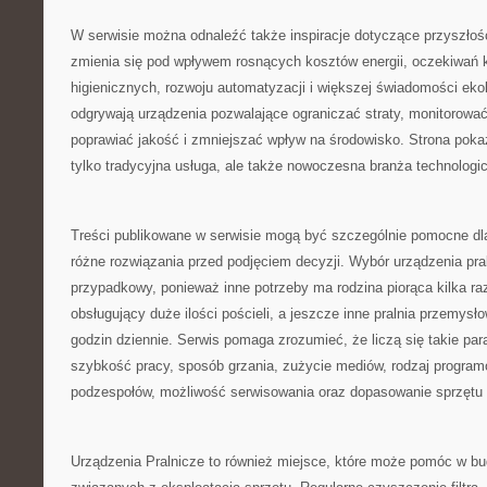
W serwisie można odnaleźć także inspiracje dotyczące przyszłośc
zmienia się pod wpływem rosnących kosztów energii, oczekiwań
higienicznych, rozwoju automatyzacji i większej świadomości ekol
odgrywają urządzenia pozwalające ograniczać straty, monitorować
poprawiać jakość i zmniejszać wpływ na środowisko. Strona pokazu
tylko tradycyjna usługa, ale także nowoczesna branża technologi
Treści publikowane w serwisie mogą być szczególnie pomocne dl
różne rozwiązania przed podjęciem decyzji. Wybór urządzenia pra
przypadkowy, ponieważ inne potrzeby ma rodzina piorąca kilka raz
obsługujący duże ilości pościeli, a jeszcze inne pralnia przemysł
godzin dziennie. Serwis pomaga zrozumieć, że liczą się takie pa
szybkość pracy, sposób grzania, zużycie mediów, rodzaj progra
podzespołów, możliwość serwisowania oraz dopasowanie sprzętu do
Urządzenia Pralnicze to również miejsce, które może pomóc w 