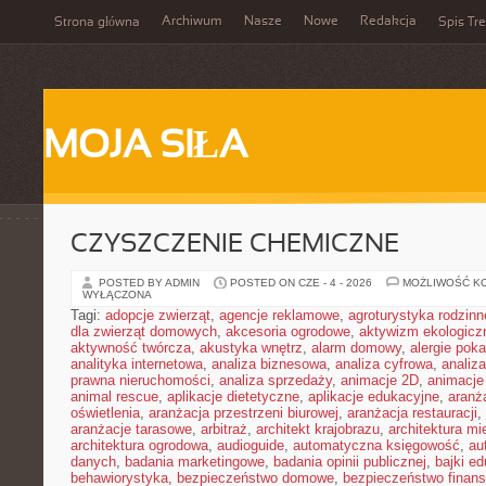
Archiwum
Nasze
Nowe
Redakcja
Strona główna
Spis Tre
MOJA SIŁA
CZYSZCZENIE CHEMICZNE
POSTED BY ADMIN
POSTED ON CZE - 4 - 2026
MOŻLIWOŚĆ K
WYŁĄCZONA
Tagi:
adopcje zwierząt
,
agencje reklamowe
,
agroturystyka rodzinn
dla zwierząt domowych
,
akcesoria ogrodowe
,
aktywizm ekologicz
aktywność twórcza
,
akustyka wnętrz
,
alarm domowy
,
alergie pok
analityka internetowa
,
analiza biznesowa
,
analiza cyfrowa
,
analiz
prawna nieruchomości
,
analiza sprzedaży
,
animacje 2D
,
animacje
animal rescue
,
aplikacje dietetyczne
,
aplikacje edukacyjne
,
aranż
oświetlenia
,
aranżacja przestrzeni biurowej
,
aranżacja restauracji
,
aranżacje tarasowe
,
arbitraż
,
architekt krajobrazu
,
architektura m
architektura ogrodowa
,
audioguide
,
automatyczna księgowość
,
au
danych
,
badania marketingowe
,
badania opinii publicznej
,
bajki e
behawiorystyka
,
bezpieczeństwo domowe
,
bezpieczeństwo finans