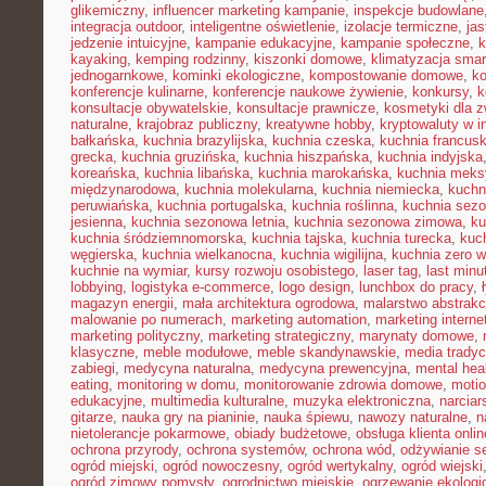
glikemiczny
,
influencer marketing kampanie
,
inspekcje budowlane
integracja outdoor
,
inteligentne oświetlenie
,
izolacje termiczne
,
jas
jedzenie intuicyjne
,
kampanie edukacyjne
,
kampanie społeczne
,
k
kayaking
,
kemping rodzinny
,
kiszonki domowe
,
klimatyzacja smar
jednogarnkowe
,
kominki ekologiczne
,
kompostowanie domowe
,
ko
konferencje kulinarne
,
konferencje naukowe żywienie
,
konkursy
,
k
konsultacje obywatelskie
,
konsultacje prawnicze
,
kosmetyki dla z
naturalne
,
krajobraz publiczny
,
kreatywne hobby
,
kryptowaluty w i
bałkańska
,
kuchnia brazylijska
,
kuchnia czeska
,
kuchnia francus
grecka
,
kuchnia gruzińska
,
kuchnia hiszpańska
,
kuchnia indyjska
koreańska
,
kuchnia libańska
,
kuchnia marokańska
,
kuchnia mek
międzynarodowa
,
kuchnia molekularna
,
kuchnia niemiecka
,
kuchni
peruwiańska
,
kuchnia portugalska
,
kuchnia roślinna
,
kuchnia sez
jesienna
,
kuchnia sezonowa letnia
,
kuchnia sezonowa zimowa
,
ku
kuchnia śródziemnomorska
,
kuchnia tajska
,
kuchnia turecka
,
kuc
węgierska
,
kuchnia wielkanocna
,
kuchnia wigilijna
,
kuchnia zero 
kuchnie na wymiar
,
kursy rozwoju osobistego
,
laser tag
,
last minu
lobbying
,
logistyka e-commerce
,
logo design
,
lunchbox do pracy
,
magazyn energii
,
mała architektura ogrodowa
,
malarstwo abstrakc
malowanie po numerach
,
marketing automation
,
marketing interne
marketing polityczny
,
marketing strategiczny
,
marynaty domowe
,
klasyczne
,
meble modułowe
,
meble skandynawskie
,
media tradyc
zabiegi
,
medycyna naturalna
,
medycyna prewencyjna
,
mental hea
eating
,
monitoring w domu
,
monitorowanie zdrowia domowe
,
motio
edukacyjne
,
multimedia kulturalne
,
muzyka elektroniczna
,
narcia
gitarze
,
nauka gry na pianinie
,
nauka śpiewu
,
nawozy naturalne
,
n
nietolerancje pokarmowe
,
obiady budżetowe
,
obsługa klienta onlin
ochrona przyrody
,
ochrona systemów
,
ochrona wód
,
odżywianie s
ogród miejski
,
ogród nowoczesny
,
ogród wertykalny
,
ogród wiejski
ogród zimowy pomysły
,
ogrodnictwo miejskie
,
ogrzewanie ekologi