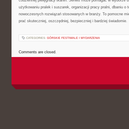
codziennej pielęgnacji tkanin. Serwis może pomagać w wyborze 
użytkowaniu pralek i suszarek, organizacji pracy pralni, dbaniu o 
nowoczesnych rozwiązań stosowanych w branży. To pomocne mie
prać skuteczniej, oszczędniej, bezpieczniej i bardziej świadomie.
CATEGORIES:
GÓRSKIE FESTIWALE I WYDARZENIA
Comments are closed.