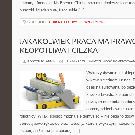
ciabatty i focaccie. Na Bochen Chleba poznasz dopieszczone re
bułeczki śniadaniowe, francuskie […]
CATEGORIES:
GÓRSKIE FESTIWALE I WYDARZENIA
JAKAKOLWIEK PRACA MA PRAW
KŁOPOTLIWA I CIĘŻKA
POSTED BY ADMIN
LIP - 14 - 2025
MOŻLIWOŚĆ KOMENTOWAN
Wykorzystywanie ze sklepó
w krew niejednemu z nas. 
czas na surfowaniu po odzi
zawsze kwestia zakupu ubra
pewnych momentach zdarza s
aparaty oddechowe muszą 
robotnicy. W jaki sposób można się domyśleć – nie będą to dośw
stereotypowe rękawice oraz fartuchy, które z większym natężeni
sklepu, aniżeli na pracobiorcę, […]