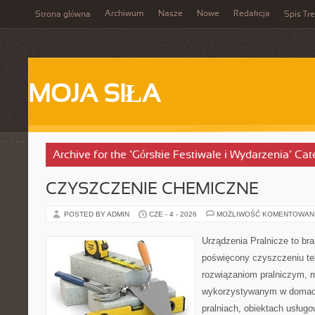
Archiwum
Nasze
Nowe
Redakcja
Strona główna
Spis Tre
MOJA SIŁA
Archive for the ‘Górskie Festiwale i Wydarzenia’ Ca
CZYSZCZENIE CHEMICZNE
POSTED BY ADMIN
CZE - 4 - 2026
MOŻLIWOŚĆ KOMENTOWAN
Urządzenia Pralnicze to br
poświęcony czyszczeniu te
rozwiązaniom pralniczym,
wykorzystywanym w domach,
pralniach, obiektach usług