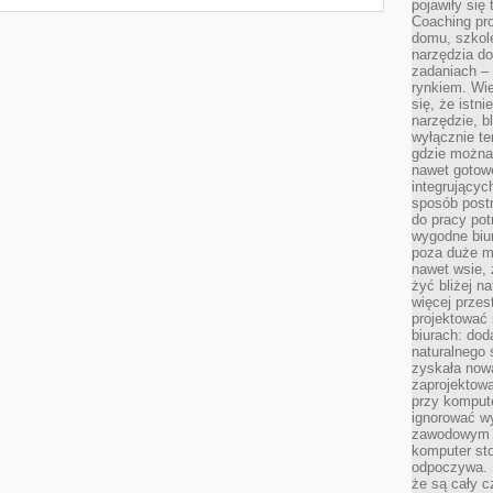
pojawiły się
Coaching pr
domu, szkole
narzędzia d
zadaniach –
rynkiem. Wie
się, że istn
narzędzie, b
wyłącznie te
gdzie można 
nawet gotow
integrującyc
sposób post
do pracy potr
wygodne biur
poza duże m
nawet wsie, 
żyć bliżej n
więcej przes
projektować
biurach: dod
naturalnego
zyskała nową
zaprojektowa
przy komput
ignorować w
zawodowym a
komputer st
odpoczywa. 
że są cały c