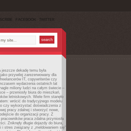
SCRIBE
FACEBOOK
TWITTER
a jeszcze dekadę temu była
jako przywilej zarezerwowany dla
 freelancerów IT, copywriterów czy
mczasem wydarzenia ostatnich lat
 nagle miliony ludzi na całym świecie –
ce – przeniosły biura do mieszkań,
ków letniskowych. Wiele firm stanęło
atem: wrócić do tradycyjnego modelu
go czy wykorzystać doświadczenia z
ej pracy zdalnej i stworzyć nowe,
dejście do organizacji pracy. Z
 pracowników praca zdalna przyniosła
ści. Zniknęły długie dojazdy do biura,
i i stres związany z „meldowaniem się”