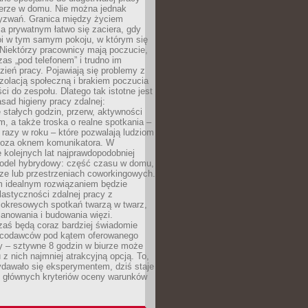
erze w domu. Nie można jednak
yzwań. Granica między życiem
 prywatnym łatwo się zaciera, gdy
oi w tym samym pokoju, w którym się
Niektórzy pracownicy mają poczucie,
zas „pod telefonem” i trudno im
ień pracy. Pojawiają się problemy z
zolacją społeczną i brakiem poczucia
ci do zespołu. Dlatego tak istotne jest
sad higieny pracy zdalnej:
stałych godzin, przerw, aktywności
, a także troska o realne spotkania –
 razy w roku – które pozwalają ludziom
poza oknem komunikatora. W
 kolejnych lat najprawdopodobniej
 model hybrydowy: część czasu w domu,
ze lub przestrzeniach coworkingowych.
rm idealnym rozwiązaniem będzie
lastyczności zdalnej pracy z
 okresowych spotkań twarzą w twarz,
anowania i budowania więzi.
zaś będą coraz bardziej świadomie
acodawców pod kątem oferowanego
y – sztywne 8 godzin w biurze może
u z nich najmniej atrakcyjną opcją. To,
ydawało się eksperymentem, dziś staje
z głównych kryteriów oceny warunków