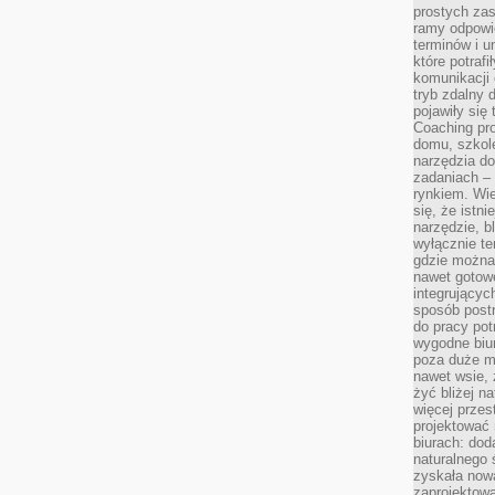
prostych zas
ramy odpowie
terminów i u
które potraf
komunikacji 
tryb zdalny d
pojawiły się
Coaching pr
domu, szkole
narzędzia d
zadaniach –
rynkiem. Wie
się, że istn
narzędzie, b
wyłącznie te
gdzie można 
nawet gotow
integrującyc
sposób post
do pracy potr
wygodne biur
poza duże m
nawet wsie, 
żyć bliżej n
więcej przes
projektować
biurach: dod
naturalnego
zyskała nową
zaprojektowa