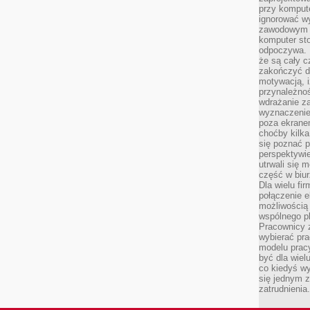
przy komput
ignorować w
zawodowym a
komputer st
odpoczywa. 
że są cały c
zakończyć dz
motywacją, i
przynależnoś
wdrażanie za
wyznaczenie 
poza ekranem
choćby kilka
się poznać 
perspektywie
utrwali się
część w biur
Dla wielu fi
połączenie e
możliwością
wspólnego pl
Pracownicy 
wybierać pr
modelu prac
być dla wiel
co kiedyś w
się jednym 
zatrudnienia.