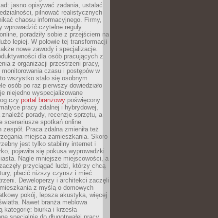
ad: jasno opisywać zadania, ustalać
dzialności, pilnować realistycznych
nikać chaosu informacyjnego. Firmy,
iły wprowadzić czytelne reguły
online, poradziły sobie z przejściem na
użo lepiej. W połowie tej transformacji
 także nowe zawody i specjalizacje.
oduktywności dla osób pracujących z
nia z organizacji przestrzeni pracy,
o monitorowania czasu i postępów w
 to wszystko stało się osobnym
le osób po raz pierwszy dowiedziało
ieje niejedno wyspecjalizowane
log czy
portal branżowy
poświęcony
matyce pracy zdalnej i hybrydowej,
znaleźć porady, recenzje sprzętu, a
e scenariusze spotkań online
h zespół. Praca zdalna zmieniła też
rzegania miejsca zamieszkania. Skoro
zebny jest tylko stabilny internet i
ko, pojawiła się pokusa wyprowadzki
iasta. Nagle mniejsze miejscowości, a
zaczęły przyciągać ludzi, którzy chcą
atury, płacić niższy czynsz i mieć
trzeni. Deweloperzy i architekci zaczęli
 mieszkania z myślą o domowych
atkowy pokój, lepsza akustyka, więcej
 światła. Nawet branża meblowa
 kategorię: biurka i krzesła
ne specjalnie do długotrwałej pracy