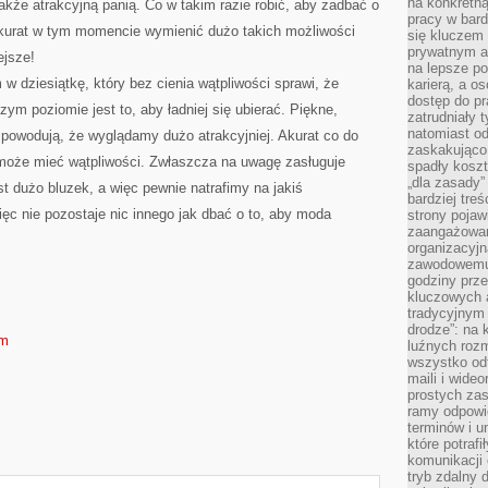
na konkretną
 jakże atrakcyjną panią. Co w takim razie robić, aby zadbać o
pracy w bard
akurat w tym momencie wymienić dużo takich możliwości
się kluczem
prywatnym a
ejsze!
na lepsze p
 dziesiątkę, który bez cienia wątpliwości sprawi, że
karierą, a o
dostęp do pr
ym poziomie jest to, aby ładniej się ubierać. Piękne,
zatrudniały 
natomiast od
 powodują, że wyglądamy dużo atrakcyjniej. Akurat co do
zaskakująco
 może mieć wątpliwości. Zwłaszcza na uwagę zasługuje
spadły koszt
„dla zasady”
st dużo bluzek, a więc pewnie natrafimy na jakiś
bardziej tre
ięc nie pozostaje nic innego jak dbać o to, aby moda
strony pojaw
zaangażowani
organizacyjn
zawodowemu 
godziny prz
kluczowych 
tradycyjnym 
drodze”: na 
om
luźnych rozm
wszystko od
maili i wide
prostych zas
ramy odpowie
terminów i u
które potraf
komunikacji 
tryb zdalny d