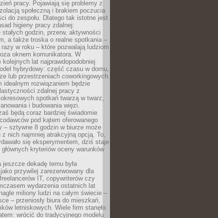
ień pracy. Pojawiają się problemy z
zolacją społeczną i brakiem poczucia
ci do zespołu. Dlatego tak istotne jest
sad higieny pracy zdalnej:
stałych godzin, przerw, aktywności
, a także troska o realne spotkania –
 razy w roku – które pozwalają ludziom
poza oknem komunikatora. W
 kolejnych lat najprawdopodobniej
 model hybrydowy: część czasu w domu,
ze lub przestrzeniach coworkingowych.
rm idealnym rozwiązaniem będzie
lastyczności zdalnej pracy z
 okresowych spotkań twarzą w twarz,
anowania i budowania więzi.
zaś będą coraz bardziej świadomie
acodawców pod kątem oferowanego
y – sztywne 8 godzin w biurze może
u z nich najmniej atrakcyjną opcją. To,
ydawało się eksperymentem, dziś staje
z głównych kryteriów oceny warunków
a jeszcze dekadę temu była
jako przywilej zarezerwowany dla
 freelancerów IT, copywriterów czy
mczasem wydarzenia ostatnich lat
 nagle miliony ludzi na całym świecie –
ce – przeniosły biura do mieszkań,
ków letniskowych. Wiele firm stanęło
atem: wrócić do tradycyjnego modelu