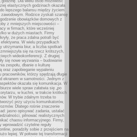
 godzinę. Dla wielu osób możliwość
ziej elastycznych godzinach okazała
 do lepszego balansu między życiem
 zawodowym. Rodzice zyskali szansę
ogodzenie obowiązków domowych z
soby z mniejszych miejscowości –
acy w firmach, które wcześniej
tylko w dużych miastach. Firmy
kryły, że praca zdalna potrafi być
 efektywna. W wielu przypadkach
y utrzymania biur, a liczba spotkań
 zmniejszyła się na rzecz krótszych,
ściwych wideokonferencji. Z drugiej
iły się nowe wyzwania – budowanie
a zespołu, dbanie o kulturę
ą oraz zapobieganie wypaleniu
pracowników, którzy spędzają długie
ed ekranem w samotności. Jednym z
aspektów okazała się komunikacja. W
biurze wiele spraw załatwia się „po
korytarzu, w kuchni, w trakcie krótkich
ów. W trybie zdalnym trzeba to
tworzyć przy użyciu komunikatorów,
orozmów. Dlatego rośnie znaczenie
ad: jasno opisywać zadania, ustalać
dzialności, pilnować realistycznych
nikać chaosu informacyjnego. Firmy,
iły wprowadzić czytelne reguły
online, poradziły sobie z przejściem na
użo lepiej. W połowie tej transformacji