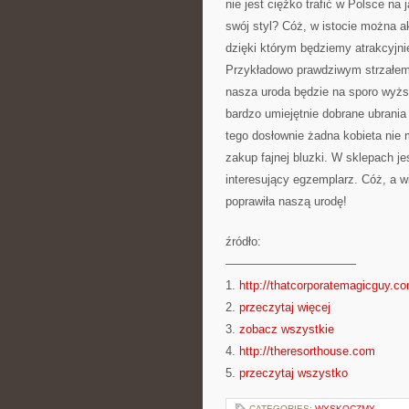
nie jest ciężko trafić w Polsce na
swój styl? Cóż, w istocie można 
dzięki którym będziemy atrakcyjni
Przykładowo prawdziwym strzałem w
nasza uroda będzie na sporo wyższ
bardzo umiejętnie dobrane ubrania
tego dosłownie żadna kobieta nie
zakup fajnej bluzki. W sklepach je
interesujący egzemplarz. Cóż, a w
poprawiła naszą urodę!
źródło:
———————————
1.
http://thatcorporatemagicguy.c
2.
przeczytaj więcej
3.
zobacz wszystkie
4.
http://theresorthouse.com
5.
przeczytaj wszystko
CATEGORIES:
WYSKOCZMY