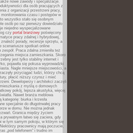
 także nowe zawody i specjalizacje.
oduktywności dla osób pracujących z
nia z organizacji przestrzeni pracy,
o monitorowania czasu i postępów w
 to wszystko stało się osobnym
le osób po raz pierwszy dowiedziało
ieje niejedno wyspecjalizowane
log czy
portal branżowy
poświęcony
matyce pracy zdalnej i hybrydowej,
znaleźć porady, recenzje sprzętu, a
e scenariusze spotkań online
h zespół. Praca zdalna zmieniła też
rzegania miejsca zamieszkania. Skoro
zebny jest tylko stabilny internet i
ko, pojawiła się pokusa wyprowadzki
iasta. Nagle mniejsze miejscowości, a
zaczęły przyciągać ludzi, którzy chcą
atury, płacić niższy czynsz i mieć
trzeni. Deweloperzy i architekci zaczęli
 mieszkania z myślą o domowych
atkowy pokój, lepsza akustyka, więcej
 światła. Nawet branża meblowa
 kategorię: biurka i krzesła
ne specjalnie do długotrwałej pracy
erze w domu. Nie można jednak
yzwań. Granica między życiem
 prywatnym łatwo się zaciera, gdy
oi w tym samym pokoju, w którym się
Niektórzy pracownicy mają poczucie,
zas „pod telefonem” i trudno im