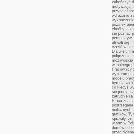
zakończyć dz
motywacją, i
przynależnoś
wdrażanie za
wyznaczenie 
poza ekranem
choćby kilka
się poznać 
perspektywie
utrwali się
część w biur
Dla wielu fi
połączenie e
możliwością
wspólnego pl
Pracownicy 
wybierać pr
modelu prac
być dla wiel
co kiedyś w
się jednym 
zatrudnienia.
Praca zdaln
postrzegana 
nielicznych:
grafików. Ty
sprawiły, że
w tym w Pols
domów i dom
przed dylem