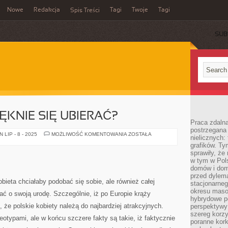
Nowe
Redakcja
Tagi
Twoje
Tagi
Spis Treści
SUB
IĘKNIE SIĘ UBIERAĆ?
Praca zdaln
postrzegana 
CO
LIP - 8 - 2025
MOŻLIWOŚĆ KOMENTOWANIA
ZOSTAŁA
nielicznych:
ROBIĆ,
grafików. Ty
ABY
PIĘKNIE
sprawiły, że
SIĘ
w tym w Pols
UBIERAĆ?
domów i dom
przed dylem
obieta chciałaby podobać się sobie, ale również całej
stacjonarne
okresu masow
ć o swoją urodę. Szczególnie, iż po Europie krąży
hybrydowe po
, że polskie kobiety należą do najbardziej atrakcyjnych.
perspektywy
szereg korzy
eotypami, ale w końcu szczere fakty są takie, iż faktycznie
poranne kork