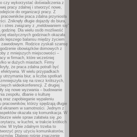
go czy wykorzystać doświadczenia z
ej pracy zdalnej i stworzyć nowe,
dejście do organizacji pracy. Z
 pracowników praca zdalna przyniosła
ści. Zniknęły długie dojazdy do biura,
i i stres związany z „meldowaniem się”
 godzinę. Dla wielu osób możliwość
ziej elastycznych godzinach okazała
 do lepszego balansu między życiem
 zawodowym. Rodzice zyskali szansę
ogodzenie obowiązków domowych z
soby z mniejszych miejscowości –
acy w firmach, które wcześniej
tylko w dużych miastach. Firmy
kryły, że praca zdalna potrafi być
 efektywna. W wielu przypadkach
y utrzymania biur, a liczba spotkań
 zmniejszyła się na rzecz krótszych,
ściwych wideokonferencji. Z drugiej
iły się nowe wyzwania – budowanie
a zespołu, dbanie o kulturę
ą oraz zapobieganie wypaleniu
pracowników, którzy spędzają długie
ed ekranem w samotności. Jednym z
aspektów okazała się komunikacja. W
biurze wiele spraw załatwia się „po
korytarzu, w kuchni, w trakcie krótkich
ów. W trybie zdalnym trzeba to
tworzyć przy użyciu komunikatorów,
orozmów. Dlatego rośnie znaczenie