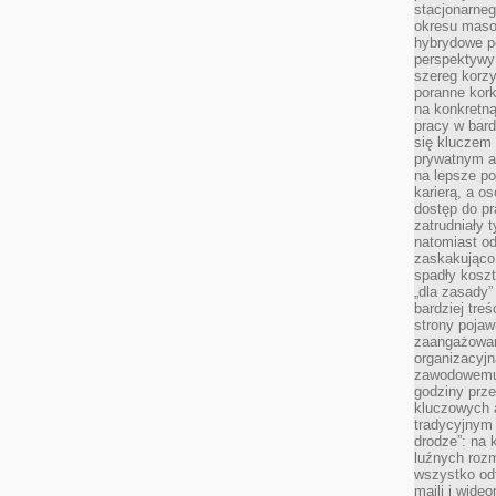
stacjonarne
okresu masow
hybrydowe po
perspektywy
szereg korzy
poranne kork
na konkretną
pracy w bard
się kluczem
prywatnym a
na lepsze p
karierą, a o
dostęp do pr
zatrudniały 
natomiast od
zaskakująco
spadły koszt
„dla zasady”
bardziej tre
strony pojaw
zaangażowani
organizacyjn
zawodowemu 
godziny prz
kluczowych 
tradycyjnym 
drodze”: na 
luźnych rozm
wszystko od
maili i wide