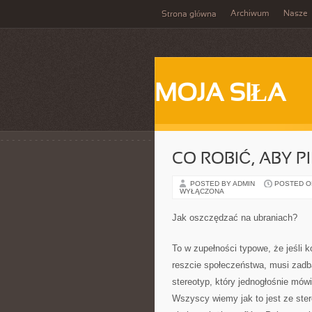
Archiwum
Nasze
Strona główna
MOJA SIŁA
CO ROBIĆ, ABY P
POSTED BY ADMIN
POSTED ON 
WYŁĄCZONA
Jak oszczędzać na ubraniach?
To w zupełności typowe, że jeśli k
reszcie społeczeństwa, musi zadba
stereotyp, który jednogłośnie mówi
Wszyscy wiemy jak to jest ze ster