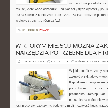
szczegółowe poradniki ora
miejsc, które warto odwiedzić – od piaszczystych wybrzeży po u
duszą.Odwiedź koniecznie: Laos i Azja. Na PalmtreeView.pl konc
w ciepłe strony, ale również […]
CATEGORIES:
PANAMA
W KTÓRYM MIEJSCU MOŻNA ZAK
NARZĘDZIA POTRZEBNE DLA FI
POSTED BY ADMIN
LIS - 14 - 2025
MOŻLIWOŚĆ KOMENTOWAN
W jaki sposób możemy nie
zakupić przykładowo wyobl
Kapitalnym rozwiązaniem je
przez Internet. Przecież dz
producenta, która np. ludzi,
nie szuka za pośrednictwem
jeśli nieco się rozejrzymy, będziemy mieli możliwość kupić narzęd