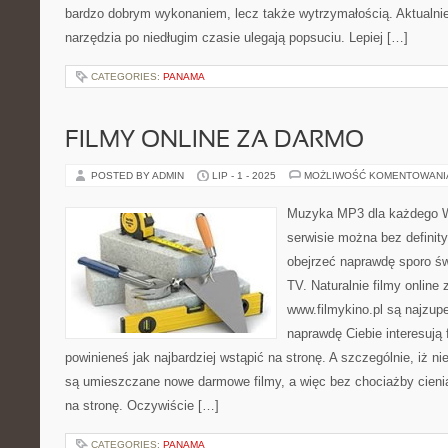
bardzo dobrym wykonaniem, lecz także wytrzymałością. Aktualnie 
narzędzia po niedługim czasie ulegają popsuciu. Lepiej […]
CATEGORIES:
PANAMA
FILMY ONLINE ZA DARMO
POSTED BY ADMIN
LIP - 1 - 2025
MOŻLIWOŚĆ KOMENTOWAN
Muzyka MP3 dla każdego W
serwisie można bez definit
obejrzeć naprawdę sporo świ
TV. Naturalnie filmy online
www.filmykino.pl są najzupeł
naprawdę Ciebie interesują 
powinieneś jak najbardziej wstąpić na stronę. A szczególnie, iż n
są umieszczane nowe darmowe filmy, a więc bez chociażby cienia
na stronę. Oczywiście […]
CATEGORIES:
PANAMA