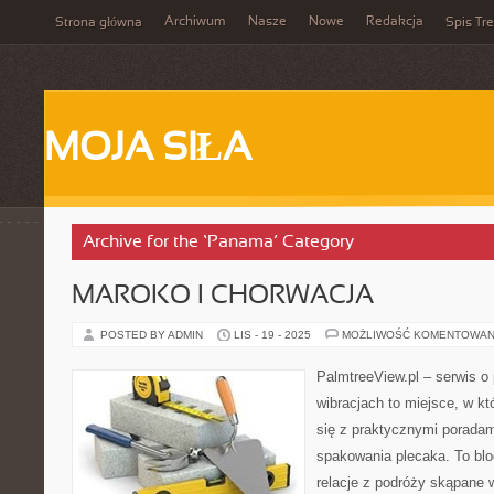
Archiwum
Nasze
Nowe
Redakcja
Strona główna
Spis Tre
MOJA SIŁA
Archive for the ‘Panama’ Category
MAROKO I CHORWACJA
POSTED BY ADMIN
LIS - 19 - 2025
MOŻLIWOŚĆ KOMENTOWAN
PalmtreeView.pl – serwis o
wibracjach to miejsce, w kt
się z praktycznymi poradam
spakowania plecaka. To blog
relacje z podróży skąpane 