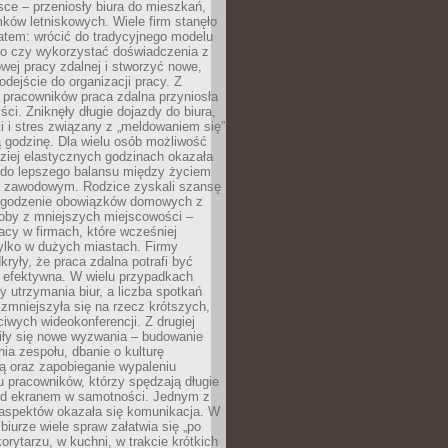
ce – przeniosły biura do mieszkań,
ków letniskowych. Wiele firm stanęło
atem: wrócić do tradycyjnego modelu
go czy wykorzystać doświadczenia z
ej pracy zdalnej i stworzyć nowe,
dejście do organizacji pracy. Z
 pracowników praca zdalna przyniosła
ści. Zniknęły długie dojazdy do biura,
i i stres związany z „meldowaniem się”
 godzinę. Dla wielu osób możliwość
ziej elastycznych godzinach okazała
 do lepszego balansu między życiem
 zawodowym. Rodzice zyskali szansę
ogodzenie obowiązków domowych z
soby z mniejszych miejscowości –
acy w firmach, które wcześniej
tylko w dużych miastach. Firmy
kryły, że praca zdalna potrafi być
 efektywna. W wielu przypadkach
y utrzymania biur, a liczba spotkań
 zmniejszyła się na rzecz krótszych,
ściwych wideokonferencji. Z drugiej
iły się nowe wyzwania – budowanie
a zespołu, dbanie o kulturę
ą oraz zapobieganie wypaleniu
pracowników, którzy spędzają długie
ed ekranem w samotności. Jednym z
aspektów okazała się komunikacja. W
biurze wiele spraw załatwia się „po
korytarzu, w kuchni, w trakcie krótkich