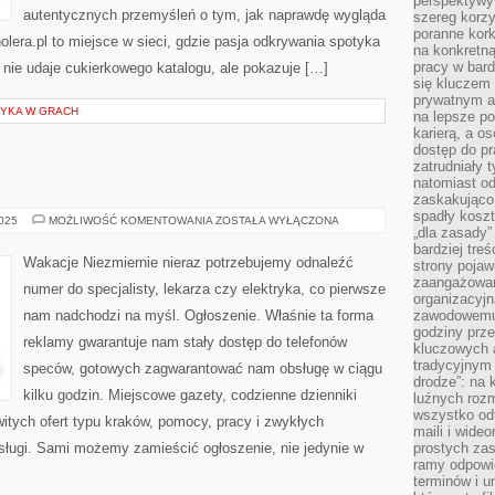
perspektywy
autentycznych przemyśleń o tym, jak naprawdę wygląda
szereg korzy
poranne kork
olera.pl to miejsce w sieci, gdzie pasja odkrywania spotyka
na konkretną
pracy w bard
is nie udaje cukierkowego katalogu, ale pokazuje […]
się kluczem
prywatnym a
ZYKA W GRACH
na lepsze p
karierą, a o
dostęp do pr
zatrudniały 
natomiast od
zaskakująco
spadły koszt
FERIE
2025
MOŻLIWOŚĆ KOMENTOWANIA
ZOSTAŁA WYŁĄCZONA
„dla zasady”
bardziej tre
Wakacje Niezmiernie nieraz potrzebujemy odnaleźć
strony pojaw
zaangażowani
numer do specjalisty, lekarza czy elektryka, co pierwsze
organizacyjn
nam nadchodzi na myśl. Ogłoszenie. Właśnie ta forma
zawodowemu 
godziny prz
reklamy gwarantuje nam stały dostęp do telefonów
kluczowych 
tradycyjnym 
speców, gotowych zagwarantować nam obsługę w ciągu
drodze”: na 
kilku godzin. Miejscowe gazety, codzienne dzienniki
luźnych rozm
wszystko od
itych ofert typu kraków, pomocy, pracy i zwykłych
maili i wide
sługi. Sami możemy zamieścić ogłoszenie, nie jedynie w
prostych zas
ramy odpowie
terminów i u