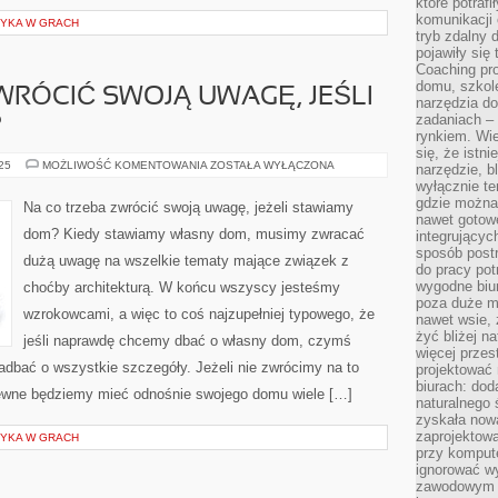
które potraf
komunikacji 
ZYKA W GRACH
tryb zdalny d
pojawiły się
Coaching pr
domu, szkole
WRÓCIĆ SWOJĄ UWAGĘ, JEŚLI
narzędzia d
zadaniach –
?
rynkiem. Wie
się, że istn
NA
025
MOŻLIWOŚĆ KOMENTOWANIA
ZOSTAŁA WYŁĄCZONA
narzędzie, b
CO
wyłącznie te
TRZEBA
ZWRÓCIĆ
gdzie można 
Na co trzeba zwrócić swoją uwagę, jeżeli stawiamy
SWOJĄ
nawet gotow
UWAGĘ,
dom? Kiedy stawiamy własny dom, musimy zwracać
integrującyc
JEŚLI
STAWIAMY
sposób post
dużą uwagę na wszelkie tematy mające związek z
DOM?
do pracy potr
wygodne biur
choćby architekturą. W końcu wszyscy jesteśmy
poza duże m
wzrokowcami, a więc to coś najzupełniej typowego, że
nawet wsie, 
żyć bliżej n
jeśli naprawdę chcemy dbać o własny dom, czymś
więcej przes
adbać o wszystkie szczegóły. Jeżeli nie zwrócimy na to
projektować
biurach: dod
pewne będziemy mieć odnośnie swojego domu wiele […]
naturalnego
zyskała nową
zaprojektowa
ZYKA W GRACH
przy komput
ignorować w
zawodowym a