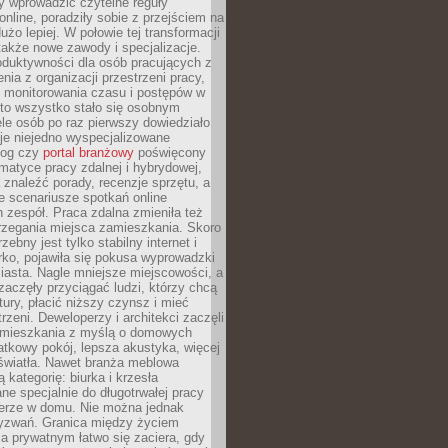
iły wprowadzić czytelne reguły
online, poradziły sobie z przejściem na
użo lepiej. W połowie tej transformacji
 także nowe zawody i specjalizacje.
oduktywności dla osób pracujących z
nia z organizacji przestrzeni pracy,
o monitorowania czasu i postępów w
 to wszystko stało się osobnym
le osób po raz pierwszy dowiedziało
ieje niejedno wyspecjalizowane
log czy
portal branżowy
poświęcony
matyce pracy zdalnej i hybrydowej,
znaleźć porady, recenzje sprzętu, a
e scenariusze spotkań online
h zespół. Praca zdalna zmieniła też
rzegania miejsca zamieszkania. Skoro
zebny jest tylko stabilny internet i
ko, pojawiła się pokusa wyprowadzki
iasta. Nagle mniejsze miejscowości, a
zaczęły przyciągać ludzi, którzy chcą
atury, płacić niższy czynsz i mieć
trzeni. Deweloperzy i architekci zaczęli
 mieszkania z myślą o domowych
atkowy pokój, lepsza akustyka, więcej
 światła. Nawet branża meblowa
 kategorię: biurka i krzesła
ne specjalnie do długotrwałej pracy
erze w domu. Nie można jednak
yzwań. Granica między życiem
 prywatnym łatwo się zaciera, gdy