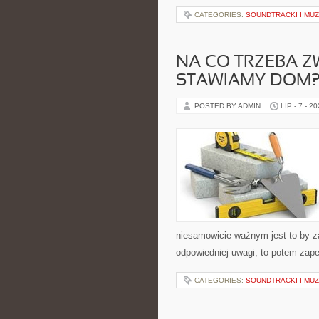
CATEGORIES:
SOUNDTRACKI I MU
NA CO TRZEBA Z
STAWIAMY DOM
POSTED BY ADMIN
LIP - 7 - 2
niesamowicie ważnym jest to by z
odpowiedniej uwagi, to potem za
CATEGORIES:
SOUNDTRACKI I MU