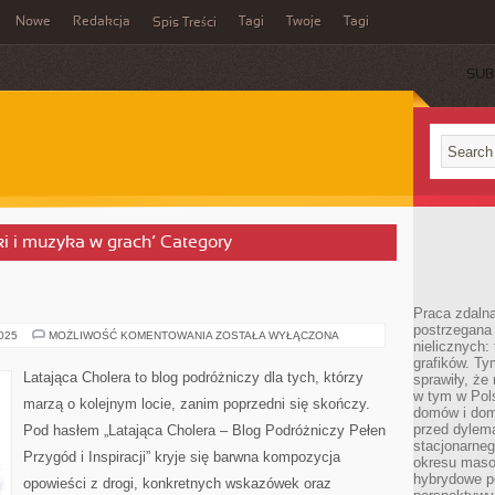
Nowe
Redakcja
Tagi
Twoje
Tagi
Spis Treści
SUB
ki i muzyka w grach’ Category
Praca zdaln
postrzegana 
OMAN
2025
MOŻLIWOŚĆ KOMENTOWANIA
ZOSTAŁA WYŁĄCZONA
nielicznych:
I
ANGOLA
grafików. Ty
Latająca Cholera to blog podróżniczy dla tych, którzy
sprawiły, że
w tym w Pols
marzą o kolejnym locie, zanim poprzedni się skończy.
domów i dom
przed dylem
Pod hasłem „Latająca Cholera – Blog Podróżniczy Pełen
stacjonarne
Przygód i Inspiracji” kryje się barwna kompozycja
okresu masow
hybrydowe po
opowieści z drogi, konkretnych wskazówek oraz