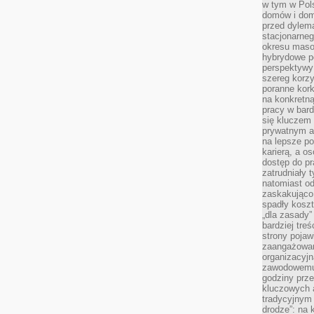
w tym w Pols
domów i dom
przed dylem
stacjonarne
okresu masow
hybrydowe po
perspektywy
szereg korzy
poranne kork
na konkretną
pracy w bard
się kluczem
prywatnym a
na lepsze p
karierą, a o
dostęp do pr
zatrudniały 
natomiast od
zaskakująco
spadły koszt
„dla zasady”
bardziej tre
strony pojaw
zaangażowani
organizacyjn
zawodowemu 
godziny prz
kluczowych 
tradycyjnym 
drodze”: na 