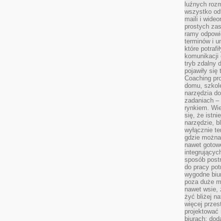
luźnych rozm
wszystko od
maili i wide
prostych zas
ramy odpowie
terminów i u
które potraf
komunikacji 
tryb zdalny d
pojawiły się
Coaching pr
domu, szkole
narzędzia d
zadaniach –
rynkiem. Wie
się, że istn
narzędzie, b
wyłącznie te
gdzie można 
nawet gotow
integrującyc
sposób post
do pracy potr
wygodne biur
poza duże m
nawet wsie, 
żyć bliżej n
więcej przes
projektować
biurach: dod