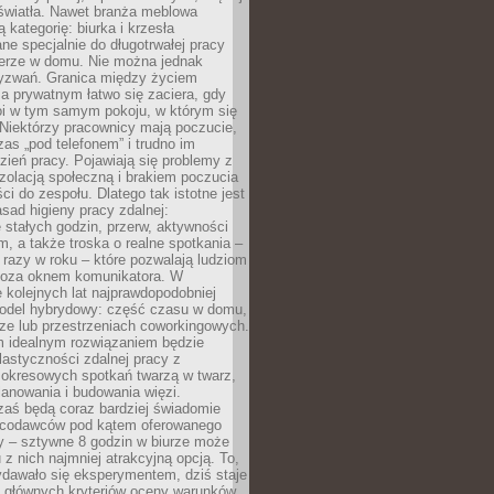
 światła. Nawet branża meblowa
 kategorię: biurka i krzesła
ne specjalnie do długotrwałej pracy
erze w domu. Nie można jednak
yzwań. Granica między życiem
 prywatnym łatwo się zaciera, gdy
oi w tym samym pokoju, w którym się
Niektórzy pracownicy mają poczucie,
zas „pod telefonem” i trudno im
ień pracy. Pojawiają się problemy z
zolacją społeczną i brakiem poczucia
ci do zespołu. Dlatego tak istotne jest
sad higieny pracy zdalnej:
stałych godzin, przerw, aktywności
, a także troska o realne spotkania –
 razy w roku – które pozwalają ludziom
poza oknem komunikatora. W
 kolejnych lat najprawdopodobniej
 model hybrydowy: część czasu w domu,
ze lub przestrzeniach coworkingowych.
rm idealnym rozwiązaniem będzie
lastyczności zdalnej pracy z
 okresowych spotkań twarzą w twarz,
anowania i budowania więzi.
zaś będą coraz bardziej świadomie
acodawców pod kątem oferowanego
y – sztywne 8 godzin w biurze może
u z nich najmniej atrakcyjną opcją. To,
ydawało się eksperymentem, dziś staje
z głównych kryteriów oceny warunków