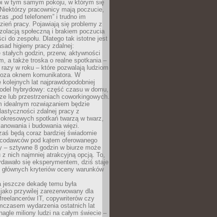
oi w tym samym pokoju, w którym się
Niektórzy pracownicy mają poczucie,
zas „pod telefonem” i trudno im
ień pracy. Pojawiają się problemy z
zolacją społeczną i brakiem poczucia
ci do zespołu. Dlatego tak istotne jest
sad higieny pracy zdalnej:
stałych godzin, przerw, aktywności
, a także troska o realne spotkania –
 razy w roku – które pozwalają ludziom
poza oknem komunikatora. W
 kolejnych lat najprawdopodobniej
 model hybrydowy: część czasu w domu,
ze lub przestrzeniach coworkingowych.
rm idealnym rozwiązaniem będzie
lastyczności zdalnej pracy z
 okresowych spotkań twarzą w twarz,
anowania i budowania więzi.
zaś będą coraz bardziej świadomie
acodawców pod kątem oferowanego
y – sztywne 8 godzin w biurze może
u z nich najmniej atrakcyjną opcją. To,
ydawało się eksperymentem, dziś staje
z głównych kryteriów oceny warunków
a jeszcze dekadę temu była
jako przywilej zarezerwowany dla
 freelancerów IT, copywriterów czy
mczasem wydarzenia ostatnich lat
 nagle miliony ludzi na całym świecie –