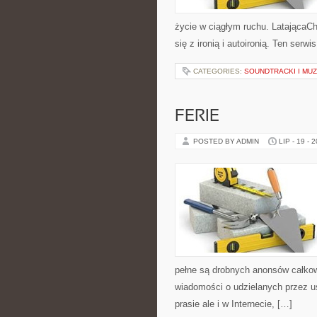
życie w ciągłym ruchu. LatającaCh
się z ironią i autoironią. Ten serw
CATEGORIES:
SOUNDTRACKI I MU
FERIE
POSTED BY ADMIN
LIP - 19 - 
pełne są drobnych anonsów całkow
wiadomości o udzielanych przez u
prasie ale i w Internecie, […]