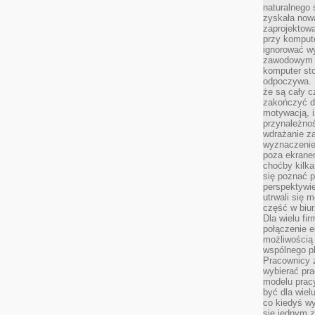
naturalnego
zyskała nową
zaprojektowa
przy komput
ignorować w
zawodowym a
komputer st
odpoczywa. 
że są cały c
zakończyć dz
motywacją, i
przynależnoś
wdrażanie za
wyznaczenie 
poza ekranem
choćby kilka
się poznać 
perspektywie
utrwali się
część w biur
Dla wielu fi
połączenie e
możliwością
wspólnego pl
Pracownicy 
wybierać pr
modelu prac
być dla wiel
co kiedyś w
się jednym 