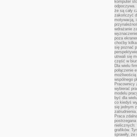
komputer st
odpoczywa. 
że są cały c
zakończyć dz
motywacją, i
przynależnoś
wdrażanie za
wyznaczenie 
poza ekranem
choćby kilka
się poznać 
perspektywie
utrwali się
część w biur
Dla wielu fi
połączenie e
możliwością
wspólnego pl
Pracownicy 
wybierać pr
modelu prac
być dla wiel
co kiedyś w
się jednym 
zatrudnienia.
Praca zdaln
postrzegana 
nielicznych:
grafików. Ty
sprawiły, że