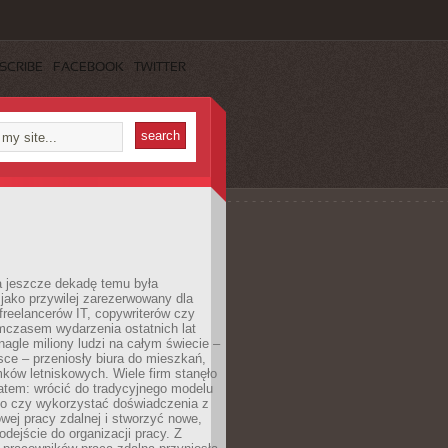
SCRIBE
FACEBOOK
TWITTER
a jeszcze dekadę temu była
jako przywilej zarezerwowany dla
 freelancerów IT, copywriterów czy
mczasem wydarzenia ostatnich lat
 nagle miliony ludzi na całym świecie –
ce – przeniosły biura do mieszkań,
ków letniskowych. Wiele firm stanęło
atem: wrócić do tradycyjnego modelu
go czy wykorzystać doświadczenia z
ej pracy zdalnej i stworzyć nowe,
dejście do organizacji pracy. Z