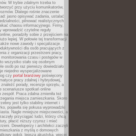
ów. W trybie zdalnym trzeba to
tworzyć przy użyciu komunikatorów,
orozmów. Dlatego rośnie znaczenie
ad: jasno opisywać zadania, ustalać
dzialności, pilnować realistycznych
nikać chaosu informacyjnego. Firmy,
iły wprowadzić czytelne reguły
online, poradziły sobie z przejściem na
użo lepiej. W połowie tej transformacji
 także nowe zawody i specjalizacje.
oduktywności dla osób pracujących z
nia z organizacji przestrzeni pracy,
o monitorowania czasu i postępów w
 to wszystko stało się osobnym
le osób po raz pierwszy dowiedziało
ieje niejedno wyspecjalizowane
log czy
portal branżowy
poświęcony
matyce pracy zdalnej i hybrydowej,
znaleźć porady, recenzje sprzętu, a
e scenariusze spotkań online
h zespół. Praca zdalna zmieniła też
rzegania miejsca zamieszkania. Skoro
zebny jest tylko stabilny internet i
ko, pojawiła się pokusa wyprowadzki
iasta. Nagle mniejsze miejscowości, a
zaczęły przyciągać ludzi, którzy chcą
atury, płacić niższy czynsz i mieć
trzeni. Deweloperzy i architekci zaczęli
 mieszkania z myślą o domowych
atkowy pokój, lepsza akustyka, więcej