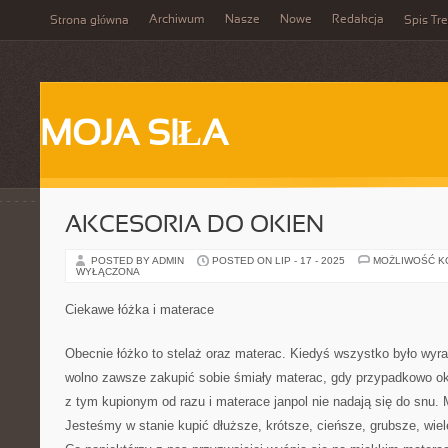
Archiwum
Nasze
Nowe
Redakcja
Strona główna
Spis Tre
MOJA SIŁA
AKCESORIA DO OKIEN
POSTED BY ADMIN
POSTED ON LIP - 17 - 2025
MOŻLIWOŚĆ 
WYŁĄCZONA
Ciekawe łóżka i materace
Obecnie łóżko to stelaż oraz materac. Kiedyś wszystko było wyraź
wolno zawsze zakupić sobie śmiały materac, gdy przypadkowo oka
z tym kupionym od razu i materace janpol nie nadają się do snu.
Jesteśmy w stanie kupić dłuższe, krótsze, cieńsze, grubsze, wi