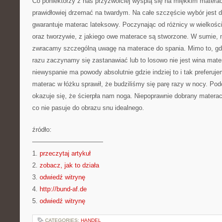
Co poniektórzy z nas przyzwoiciej wyśpią się na miękkim matera
prawidłowiej drzemać na twardym. Na całe szczęście wybór jest de
gwarantuje materac lateksowy. Poczynając od różnicy w wielkośc
oraz tworzywie, z jakiego owe materace są stworzone. W sumie, n
zwracamy szczególną uwagę na materace do spania. Mimo to, gd
razu zaczynamy się zastanawiać lub to losowo nie jest wina mat
niewyspanie ma powody absolutnie gdzie indziej to i tak preferuj
materac w łóżku sprawił, że budziliśmy się parę razy w nocy. Podo
okazuje się, że ścierpła nam noga. Niepoprawnie dobrany mater
co nie pasuje do obrazu snu idealnego.
źródło:
———————————
1.
przeczytaj artykuł
2.
zobacz, jak to działa
3.
odwiedź witrynę
4.
http://bund-af.de
5.
odwiedź witrynę
CATEGORIES:
HANDEL