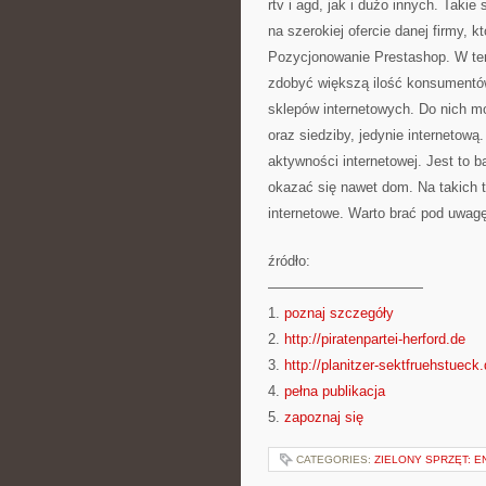
rtv i agd, jak i dużo innych. Takie
na szerokiej ofercie danej firmy, k
Pozycjonowanie Prestashop. W ten
zdobyć większą ilość konsumentó
sklepów internetowych. Do nich mo
oraz siedziby, jedynie internetową
aktywności internetowej. Jest to
okazać się nawet dom. Na takich t
internetowe. Warto brać pod uwagę 
źródło:
———————————
1.
poznaj szczegóły
2.
http://piratenpartei-herford.de
3.
http://planitzer-sektfruehstueck
4.
pełna publikacja
5.
zapoznaj się
CATEGORIES:
ZIELONY SPRZĘT: 