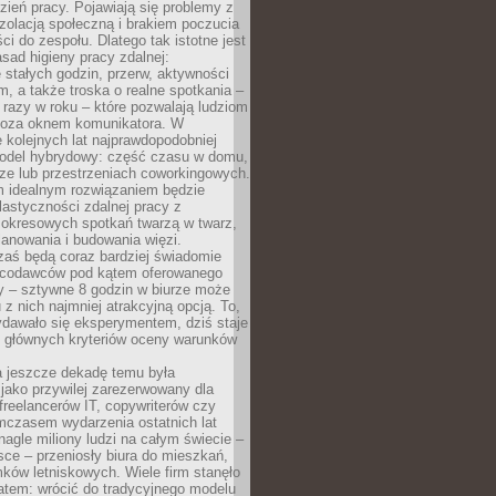
ień pracy. Pojawiają się problemy z
zolacją społeczną i brakiem poczucia
ci do zespołu. Dlatego tak istotne jest
sad higieny pracy zdalnej:
stałych godzin, przerw, aktywności
, a także troska o realne spotkania –
 razy w roku – które pozwalają ludziom
poza oknem komunikatora. W
 kolejnych lat najprawdopodobniej
 model hybrydowy: część czasu w domu,
ze lub przestrzeniach coworkingowych.
rm idealnym rozwiązaniem będzie
lastyczności zdalnej pracy z
 okresowych spotkań twarzą w twarz,
anowania i budowania więzi.
zaś będą coraz bardziej świadomie
acodawców pod kątem oferowanego
y – sztywne 8 godzin w biurze może
u z nich najmniej atrakcyjną opcją. To,
ydawało się eksperymentem, dziś staje
z głównych kryteriów oceny warunków
a jeszcze dekadę temu była
jako przywilej zarezerwowany dla
 freelancerów IT, copywriterów czy
mczasem wydarzenia ostatnich lat
 nagle miliony ludzi na całym świecie –
ce – przeniosły biura do mieszkań,
ków letniskowych. Wiele firm stanęło
atem: wrócić do tradycyjnego modelu