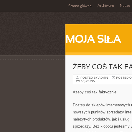
Archiwum
Nasze
Strona główna
MOJA SIŁA
ŻEBY COŚ TAK F
POSTED BY ADMIN
POSTED ON 
WYŁĄCZONA
Ażeby coś tak faktycznie
Dostęp do sklepów internetowych 
nowszych punktów sprzedaży inter
należytych produktów, jak i usług
sprzedaży. Bez kłopotu jesteśmy w