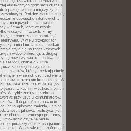
 godzinę. Dla wielu osób możliwość
ziej elastycznych godzinach okazała
 do lepszego balansu między życiem
 zawodowym. Rodzice zyskali szansę
ogodzenie obowiązków domowych z
soby z mniejszych miejscowości –
acy w firmach, które wcześniej
tylko w dużych miastach. Firmy
kryły, że praca zdalna potrafi być
 efektywna. W wielu przypadkach
y utrzymania biur, a liczba spotkań
 zmniejszyła się na rzecz krótszych,
ściwych wideokonferencji. Z drugiej
iły się nowe wyzwania – budowanie
a zespołu, dbanie o kulturę
ą oraz zapobieganie wypaleniu
pracowników, którzy spędzają długie
ed ekranem w samotności. Jednym z
aspektów okazała się komunikacja. W
biurze wiele spraw załatwia się „po
korytarzu, w kuchni, w trakcie krótkich
ów. W trybie zdalnym trzeba to
tworzyć przy użyciu komunikatorów,
orozmów. Dlatego rośnie znaczenie
ad: jasno opisywać zadania, ustalać
dzialności, pilnować realistycznych
nikać chaosu informacyjnego. Firmy,
iły wprowadzić czytelne reguły
online, poradziły sobie z przejściem na
użo lepiej. W połowie tej transformacji