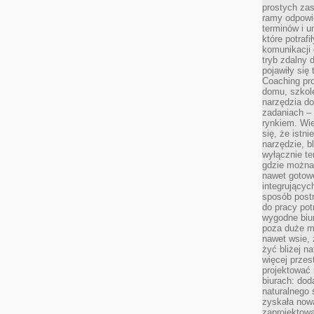
prostych zas
ramy odpowie
terminów i u
które potraf
komunikacji 
tryb zdalny d
pojawiły się
Coaching pr
domu, szkole
narzędzia d
zadaniach –
rynkiem. Wie
się, że istn
narzędzie, b
wyłącznie te
gdzie można 
nawet gotow
integrującyc
sposób post
do pracy potr
wygodne biur
poza duże m
nawet wsie, 
żyć bliżej n
więcej przes
projektować
biurach: dod
naturalnego
zyskała nową
zaprojektowa