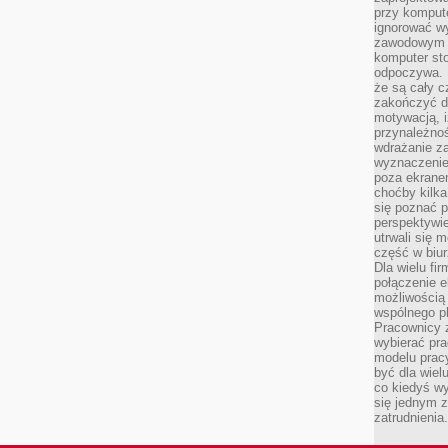
przy komput
ignorować w
zawodowym a
komputer st
odpoczywa. 
że są cały c
zakończyć dz
motywacją, i
przynależnoś
wdrażanie za
wyznaczenie 
poza ekranem
choćby kilka
się poznać 
perspektywie
utrwali się
część w biur
Dla wielu fi
połączenie e
możliwością
wspólnego pl
Pracownicy 
wybierać pr
modelu prac
być dla wiel
co kiedyś w
się jednym 
zatrudnienia.