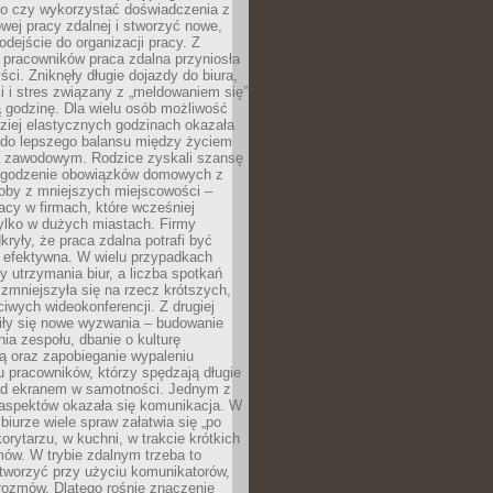
go czy wykorzystać doświadczenia z
ej pracy zdalnej i stworzyć nowe,
dejście do organizacji pracy. Z
 pracowników praca zdalna przyniosła
ści. Zniknęły długie dojazdy do biura,
i i stres związany z „meldowaniem się”
 godzinę. Dla wielu osób możliwość
ziej elastycznych godzinach okazała
 do lepszego balansu między życiem
 zawodowym. Rodzice zyskali szansę
ogodzenie obowiązków domowych z
soby z mniejszych miejscowości –
acy w firmach, które wcześniej
tylko w dużych miastach. Firmy
kryły, że praca zdalna potrafi być
 efektywna. W wielu przypadkach
y utrzymania biur, a liczba spotkań
 zmniejszyła się na rzecz krótszych,
ściwych wideokonferencji. Z drugiej
iły się nowe wyzwania – budowanie
a zespołu, dbanie o kulturę
ą oraz zapobieganie wypaleniu
pracowników, którzy spędzają długie
ed ekranem w samotności. Jednym z
aspektów okazała się komunikacja. W
biurze wiele spraw załatwia się „po
korytarzu, w kuchni, w trakcie krótkich
ów. W trybie zdalnym trzeba to
tworzyć przy użyciu komunikatorów,
orozmów. Dlatego rośnie znaczenie