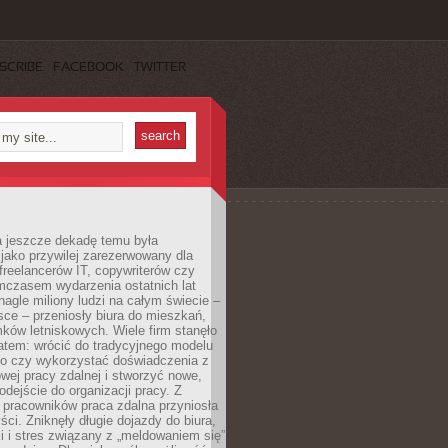
SCRIBE
FACEBOOK
TWITTER
a jeszcze dekadę temu była
jako przywilej zarezerwowany dla
 freelancerów IT, copywriterów czy
mczasem wydarzenia ostatnich lat
 nagle miliony ludzi na całym świecie –
ce – przeniosły biura do mieszkań,
ków letniskowych. Wiele firm stanęło
atem: wrócić do tradycyjnego modelu
go czy wykorzystać doświadczenia z
ej pracy zdalnej i stworzyć nowe,
dejście do organizacji pracy. Z
 pracowników praca zdalna przyniosła
ści. Zniknęły długie dojazdy do biura,
i i stres związany z „meldowaniem się”