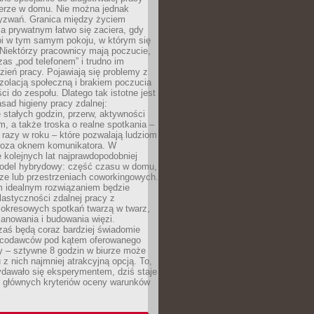
erze w domu. Nie można jednak
yzwań. Granica między życiem
 prywatnym łatwo się zaciera, gdy
oi w tym samym pokoju, w którym się
Niektórzy pracownicy mają poczucie,
zas „pod telefonem” i trudno im
ień pracy. Pojawiają się problemy z
zolacją społeczną i brakiem poczucia
ci do zespołu. Dlatego tak istotne jest
sad higieny pracy zdalnej:
stałych godzin, przerw, aktywności
, a także troska o realne spotkania –
 razy w roku – które pozwalają ludziom
poza oknem komunikatora. W
 kolejnych lat najprawdopodobniej
 model hybrydowy: część czasu w domu,
ze lub przestrzeniach coworkingowych.
rm idealnym rozwiązaniem będzie
lastyczności zdalnej pracy z
 okresowych spotkań twarzą w twarz,
anowania i budowania więzi.
zaś będą coraz bardziej świadomie
acodawców pod kątem oferowanego
y – sztywne 8 godzin w biurze może
u z nich najmniej atrakcyjną opcją. To,
ydawało się eksperymentem, dziś staje
z głównych kryteriów oceny warunków