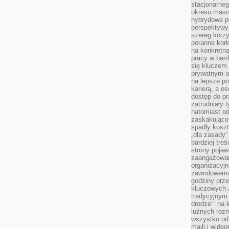
stacjonarne
okresu masow
hybrydowe po
perspektywy
szereg korzy
poranne kork
na konkretną
pracy w bard
się kluczem
prywatnym a
na lepsze p
karierą, a o
dostęp do pr
zatrudniały 
natomiast od
zaskakująco
spadły koszt
„dla zasady”
bardziej tre
strony pojaw
zaangażowani
organizacyjn
zawodowemu 
godziny prz
kluczowych 
tradycyjnym 
drodze”: na 
luźnych rozm
wszystko od
maili i wide