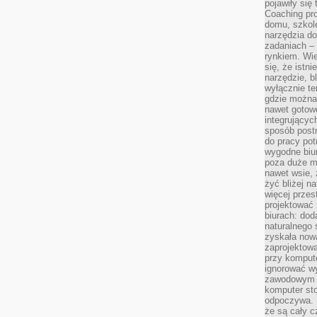
pojawiły się
Coaching pr
domu, szkole
narzędzia d
zadaniach –
rynkiem. Wie
się, że istn
narzędzie, b
wyłącznie te
gdzie można 
nawet gotow
integrującyc
sposób post
do pracy potr
wygodne biur
poza duże m
nawet wsie, 
żyć bliżej n
więcej przes
projektować
biurach: dod
naturalnego
zyskała nową
zaprojektowa
przy komput
ignorować w
zawodowym a
komputer st
odpoczywa. 
że są cały c