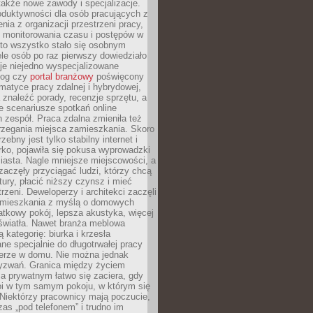
 także nowe zawody i specjalizacje.
oduktywności dla osób pracujących z
nia z organizacji przestrzeni pracy,
o monitorowania czasu i postępów w
 to wszystko stało się osobnym
le osób po raz pierwszy dowiedziało
ieje niejedno wyspecjalizowane
log czy
portal branżowy
poświęcony
matyce pracy zdalnej i hybrydowej,
znaleźć porady, recenzje sprzętu, a
e scenariusze spotkań online
h zespół. Praca zdalna zmieniła też
rzegania miejsca zamieszkania. Skoro
zebny jest tylko stabilny internet i
ko, pojawiła się pokusa wyprowadzki
iasta. Nagle mniejsze miejscowości, a
zaczęły przyciągać ludzi, którzy chcą
atury, płacić niższy czynsz i mieć
trzeni. Deweloperzy i architekci zaczęli
 mieszkania z myślą o domowych
atkowy pokój, lepsza akustyka, więcej
 światła. Nawet branża meblowa
 kategorię: biurka i krzesła
ne specjalnie do długotrwałej pracy
erze w domu. Nie można jednak
yzwań. Granica między życiem
 prywatnym łatwo się zaciera, gdy
oi w tym samym pokoju, w którym się
Niektórzy pracownicy mają poczucie,
zas „pod telefonem” i trudno im