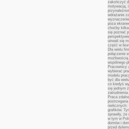
zakończyć dz
motywacją, i
przynależnoś
wdrażanie za
wyznaczenie 
poza ekranem
choćby kilka
się poznać 
perspektywie
utrwali się
część w biur
Dla wielu fi
połączenie e
możliwością
wspólnego pl
Pracownicy 
wybierać pr
modelu prac
być dla wiel
co kiedyś w
się jednym 
zatrudnienia.
Praca zdaln
postrzegana 
nielicznych:
grafików. Ty
sprawiły, że
w tym w Pols
domów i dom
przed dylem