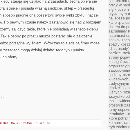
na konkretną
 sklepy starają się działać na 2 zasadach. Jedna opiera się
pracy w bard
tóra istnieje i posiada własną siedzibę, sklep – przetestuj
się kluczem
prywatnym a
 sposób pragnie ona poszerzyć swoje rynki zbytu, inaczej
na lepsze p
w. Po pewnym czasie należy zastanowić się nad 2 rodzajem
karierą, a o
dostęp do pr
żemy zaliczyć takie, które nie posiadają własnego sklepu
zatrudniały 
natomiast od
. Takie osoby po prostu muszą postarać się o założenie
zaskakująco
 bardzo porządne wyjściem. Wówczas to siedzibą firmy może
spadły koszt
„dla zasady”
o zasadach mogą dzisiaj działać tego typu punkty
bardziej tre
ich oferty.
strony pojaw
zaangażowani
organizacyjn
zawodowemu 
godziny prz
kluczowych 
tradycyjnym 
drodze”: na 
luźnych rozm
wszystko od
.de
maili i wide
prostych zas
ramy odpowie
terminów i u
które potraf
komunikacji 
ENERGOOSZCZĘDNOŚĆ I RECYKLING
tryb zdalny d