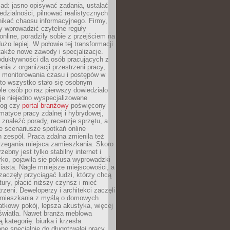
ad: jasno opisywać zadania, ustalać
dzialności, pilnować realistycznych
nikać chaosu informacyjnego. Firmy,
iły wprowadzić czytelne reguły
online, poradziły sobie z przejściem na
użo lepiej. W połowie tej transformacji
 także nowe zawody i specjalizacje.
oduktywności dla osób pracujących z
nia z organizacji przestrzeni pracy,
o monitorowania czasu i postępów w
 to wszystko stało się osobnym
le osób po raz pierwszy dowiedziało
ieje niejedno wyspecjalizowane
log czy
portal branżowy
poświęcony
matyce pracy zdalnej i hybrydowej,
znaleźć porady, recenzje sprzętu, a
e scenariusze spotkań online
h zespół. Praca zdalna zmieniła też
rzegania miejsca zamieszkania. Skoro
zebny jest tylko stabilny internet i
ko, pojawiła się pokusa wyprowadzki
iasta. Nagle mniejsze miejscowości, a
zaczęły przyciągać ludzi, którzy chcą
atury, płacić niższy czynsz i mieć
trzeni. Deweloperzy i architekci zaczęli
 mieszkania z myślą o domowych
atkowy pokój, lepsza akustyka, więcej
 światła. Nawet branża meblowa
 kategorię: biurka i krzesła
ne specjalnie do długotrwałej pracy