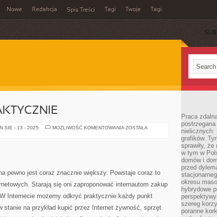
Nowe
Redakcja
Tagi
Twoje
Tagi
Spis Treści
SUB
AKTYCZNIE
Praca zdaln
postrzegana 
ŻEBY
SIE - 13 - 2025
MOŻLIWOŚĆ KOMENTOWANIA
ZOSTAŁA
nielicznych:
COŚ
grafików. Ty
TAK
FAKTYCZNIE
sprawiły, że
w tym w Pols
domów i dom
przed dylem
na pewno jest coraz znacznie większy. Powstaje coraz to
stacjonarne
okresu masow
netowych. Starają się oni zaproponować internautom zakup
hybrydowe po
. W Internecie możemy odkryć praktycznie każdy punkt
perspektywy
szereg korzy
 stanie na przykład kupić przez Internet żywność, sprzęt
poranne kork