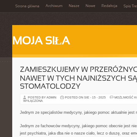
Archiwum
Nasze
Nowe
Redakcja
Strona główna
Spis Tre
MOJA SIŁA
ZAMIESZKUJEMY W PRZERÓŻNYC
NAWET W TYCH NAJNIŻSZYCH S
STOMATOLODZY
POSTED BY ADMIN
POSTED ON SIE - 15 - 2025
MOŻLIWOŚĆ 
WYŁĄCZONA
Jednym ze specjalistów medycyny, jakiego pomoc aktualnie jest 
Jednym ze fachowców medycyny, jakiego pomoc obecnie jest niez
jest psychiatra, jaka dba nie o nasze ciało, lecz o duszę, oraz em