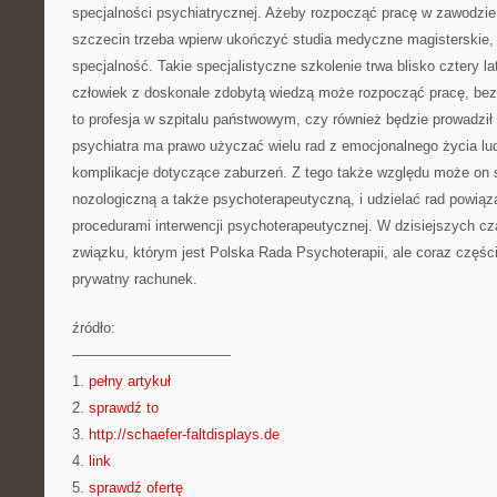
specjalności psychiatrycznej. Ażeby rozpocząć pracę w zawodzie,
szczecin trzeba wpierw ukończyć studia medyczne magisterskie,
specjalność. Takie specjalistyczne szkolenie trwa blisko cztery l
człowiek z doskonale zdobytą wiedzą może rozpocząć pracę, bez
to profesja w szpitalu państwowym, czy również będzie prowadził
psychiatra ma prawo użyczać wielu rad z emocjonalnego życia lu
komplikacje dotyczące zaburzeń. Z tego także względu może on 
nozologiczną a także psychoterapeutyczną, i udzielać rad powiąz
procedurami interwencji psychoterapeutycznej. W dzisiejszych cz
związku, którym jest Polska Rada Psychoterapii, ale coraz częście
prywatny rachunek.
źródło:
———————————
1.
pełny artykuł
2.
sprawdź to
3.
http://schaefer-faltdisplays.de
4.
link
5.
sprawdź ofertę