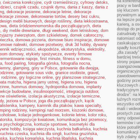
na konkretną
w
,
ćwiczenia korekcyjne
,
cydr rzemieślniczy
,
cyfrowy detoks
,
pracy w bard
dzieci
,
czujnik czadu
,
czujnik dymu
,
dania z kaszy
,
dania z
się kluczem
ing
,
dekoracje jesienne
,
dekoracje letnie
,
dekoracje
prywatnym a
koracje zimowe
,
dekorowanie tortów
,
desery bez cukru
,
na lepsze p
design mebli biurowych
,
design roślinny
,
dieta lekkostrawna
,
karierą, a o
kowa
,
dieta śródziemnomorska dla początkujących
,
dieta
dostęp do pr
e
,
diy meble drewniane
,
długi weekend
,
dom letniskowy
,
dom
zatrudniały 
zyjazny zwierzętom
,
dom szkieletowy
,
domek całoroczny
,
natomiast od
oteczka
,
domowa pizzeria
,
domowe biuro inspiracje
,
domowe
zaskakująco
omowe nalewki
,
domowe przetwory
,
druk 3d hobby
,
dywany
spadły koszt
iennik wdzięczności
,
ekopodróże
,
ekoturystyka
,
elektrolity
,
„dla zasady”
room domowy
,
etykiety spożywcze
,
eventy firmowe
bardziej tre
fermentowane napoje
,
first minute
,
fitness w domu
,
strony pojaw
wa
,
food pairing
,
fotografia górska
,
fotografia nocna
,
zaangażowani
ziemny
,
glamping
,
góry w Polsce
,
gotowanie dla dwojga
,
organizacyjn
odzinne
,
gotowanie sous vide
,
granice osobiste
,
gravel
,
zawodowemu 
 rodzinne
,
gry logiczne online
,
gry planszowe strategiczne
,
godziny prz
bata matcha
,
higiena jamy ustnej
,
higiena snu
,
higiena
kluczowych 
zinne
,
hummus domowy
,
hydroponika domowa
,
implanty
tradycyjnym 
pekcje budowlane
,
insulinooporność
,
integracja outdoor
,
drodze”: na 
tne oświetlenie
,
izolacja akustyczna
,
izolacje termiczne
,
luźnych rozm
dy
,
jeziora w Polsce
,
joga dla początkujących
,
kącik
wszystko od
alistenika
,
kampery
,
karmnik dla ptaków
,
kawa specialty
,
maili i wide
mping rodzinny
,
kempingi nad morzem
,
kiszonki domowe
,
prostych zas
lkoholowe
,
kolacje jednogarnkowe
,
kolonie letnie
,
kolor roku
,
ramy odpowie
atorska
,
kompozycje kwiatowe
,
komunikacja bez przemocy
,
terminów i u
ja psychologiczna
,
kontuzje sportowe
,
kosmetyki dla
które potraf
tywne hobby
,
księga wieczysta
,
kuchnia bałkańska
,
kuchnia
komunikacji 
kuchnia czeska
,
kuchnia dla singli
,
kuchnia gruzińska
,
tryb zdalny d
ńska
,
kuchnia koreańska
,
kuchnia libańska
,
kuchnia