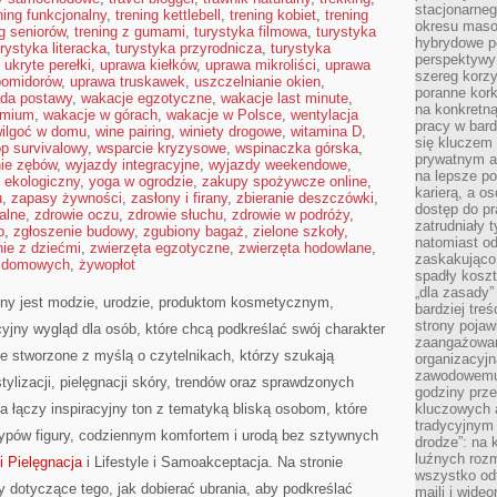
stacjonarne
ning funkcjonalny
,
trening kettlebell
,
trening kobiet
,
trening
okresu masow
ng seniorów
,
trening z gumami
,
turystyka filmowa
,
turystyka
hybrydowe po
urystyka literacka
,
turystyka przyrodnicza
,
turystyka
perspektywy
,
ukryte perełki
,
uprawa kiełków
,
uprawa mikroliści
,
uprawa
szereg korzy
pomidorów
,
uprawa truskawek
,
uszczelnianie okien
,
poranne kork
da postawy
,
wakacje egzotyczne
,
wakacje last minute
,
na konkretną
emium
,
wakacje w górach
,
wakacje w Polsce
,
wentylacja
pracy w bard
ilgoć w domu
,
wine pairing
,
winiety drogowe
,
witamina D
,
się kluczem
p survivalowy
,
wsparcie kryzysowe
,
wspinaczka górska
,
prywatnym a
nie zębów
,
wyjazdy integracyjne
,
wyjazdy weekendowe
,
na lepsze p
ekologiczny
,
yoga w ogrodzie
,
zakupy spożywcze online
,
karierą, a o
u
,
zapasy żywności
,
zasłony i firany
,
zbieranie deszczówki
,
dostęp do pr
alne
,
zdrowie oczu
,
zdrowie słuchu
,
zdrowie w podróży
,
zatrudniały 
p
,
zgłoszenie budowy
,
zgubiony bagaż
,
zielone szkoły
,
natomiast od
ie z dziećmi
,
zwierzęta egzotyczne
,
zwierzęta hodowlane
,
zaskakująco
t domowych
,
żywopłot
spadły koszt
„dla zasady”
y jest modzie, urodzie, produktom kosmetycznym,
bardziej tre
strony pojaw
jny wygląd dla osób, które chcą podkreślać swój charakter
zaangażowani
ce stworzone z myślą o czytelnikach, którzy szukają
organizacyjn
zawodowemu 
ylizacji, pielęgnacji skóry, trendów oraz sprawdzonych
godziny prz
 łączy inspiracyjny ton z tematyką bliską osobom, które
kluczowych 
tradycyjnym 
 typów figury, codziennym komfortem i urodą bez sztywnych
drodze”: na 
luźnych rozm
i Pielęgnacja
i Lifestyle i Samoakceptacja. Na stronie
wszystko od
 dotyczące tego, jak dobierać ubrania, aby podkreślać
maili i wide