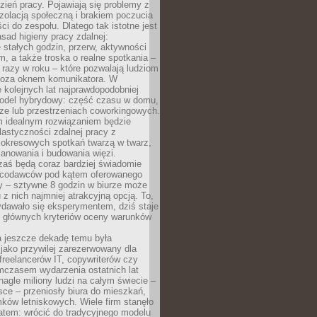
ień pracy. Pojawiają się problemy z
zolacją społeczną i brakiem poczucia
ci do zespołu. Dlatego tak istotne jest
sad higieny pracy zdalnej:
stałych godzin, przerw, aktywności
, a także troska o realne spotkania –
 razy w roku – które pozwalają ludziom
poza oknem komunikatora. W
 kolejnych lat najprawdopodobniej
 model hybrydowy: część czasu w domu,
ze lub przestrzeniach coworkingowych.
rm idealnym rozwiązaniem będzie
lastyczności zdalnej pracy z
 okresowych spotkań twarzą w twarz,
anowania i budowania więzi.
zaś będą coraz bardziej świadomie
acodawców pod kątem oferowanego
y – sztywne 8 godzin w biurze może
u z nich najmniej atrakcyjną opcją. To,
ydawało się eksperymentem, dziś staje
z głównych kryteriów oceny warunków
a jeszcze dekadę temu była
jako przywilej zarezerwowany dla
 freelancerów IT, copywriterów czy
mczasem wydarzenia ostatnich lat
 nagle miliony ludzi na całym świecie –
ce – przeniosły biura do mieszkań,
ków letniskowych. Wiele firm stanęło
atem: wrócić do tradycyjnego modelu