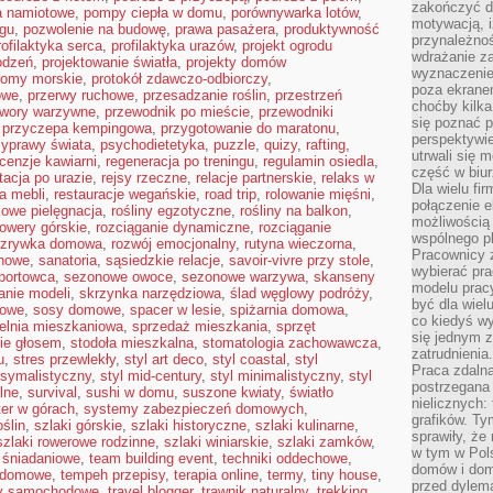
zakończyć dz
a namiotowe
,
pompy ciepła w domu
,
porównywarka lotów
,
motywacją, i
ngu
,
pozwolenie na budowę
,
prawa pasażera
,
produktywność
przynależnoś
rofilaktyka serca
,
profilaktyka urazów
,
projekt ogrodu
wdrażanie za
odzeń
,
projektowanie światła
,
projekty domów
wyznaczenie 
romy morskie
,
protokół zdawczo-odbiorczy
,
poza ekranem
owe
,
przerwy ruchowe
,
przesadzanie roślin
,
przestrzeń
choćby kilka
twory warzywne
,
przewodnik po mieście
,
przewodniki
się poznać 
,
przyczepa kempingowa
,
przygotowanie do maratonu
,
perspektywie
zyprawy świata
,
psychodietetyka
,
puzzle
,
quizy
,
rafting
,
utrwali się
cenzje kawiarni
,
regeneracja po treningu
,
regulamin osiedla
,
część w biur
itacja po urazie
,
rejsy rzeczne
,
relacje partnerskie
,
relaks w
Dla wielu fi
a mebli
,
restauracje wegańskie
,
road trip
,
rolowanie mięśni
,
połączenie e
kowe pielęgnacja
,
rośliny egzotyczne
,
rośliny na balkon
,
możliwością
rowery górskie
,
rozciąganie dynamiczne
,
rozciąganie
wspólnego pl
ozrywka domowa
,
rozwój emocjonalny
,
rutyna wieczorna
,
Pracownicy 
onowe
,
sanatoria
,
sąsiedzkie relacje
,
savoir-vivre przy stole
,
wybierać pr
portowca
,
sezonowe owoce
,
sezonowe warzywa
,
skanseny
modelu prac
anie modeli
,
skrzynka narzędziowa
,
ślad węglowy podróży
,
być dla wiel
kowe
,
sosy domowe
,
spacer w lesie
,
spiżarnia domowa
,
co kiedyś w
ielnia mieszkaniowa
,
sprzedaż mieszkania
,
sprzęt
się jednym 
ie głosem
,
stodoła mieszkalna
,
stomatologia zachowawcza
,
zatrudnienia.
u
,
stres przewlekły
,
styl art deco
,
styl coastal
,
styl
Praca zdaln
ksymalistyczny
,
styl mid-century
,
styl minimalistyczny
,
styl
postrzegana 
lne
,
survival
,
sushi w domu
,
suszone kwiaty
,
światło
nielicznych:
ter w górach
,
systemy zabezpieczeń domowych
,
grafików. Ty
oślin
,
szlaki górskie
,
szlaki historyczne
,
szlaki kulinarne
,
sprawiły, że
szlaki rowerowe rodzinne
,
szlaki winiarskie
,
szlaki zamków
,
w tym w Pols
i śniadaniowe
,
team building event
,
techniki oddechowe
,
domów i dom
a domowe
,
tempeh przepisy
,
terapia online
,
termy
,
tiny house
,
przed dylem
sy samochodowe
,
travel blogger
,
trawnik naturalny
,
trekking
,