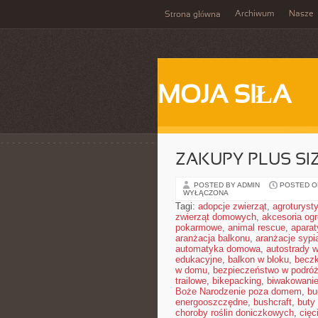
Archiwum
Nasze
Strona główna
MOJA SIŁA
ZAKUPY PLUS SI
POSTED BY ADMIN
POSTED ON
WYŁĄCZONA
Tagi:
adopcje zwierząt
,
agroturyst
zwierząt domowych
,
akcesoria og
pokarmowe
,
animal rescue
,
aparat
aranżacja balkonu
,
aranżacje sypia
automatyka domowa
,
autostrady 
edukacyjne
,
balkon w bloku
,
becz
w domu
,
bezpieczeństwo w podró
trailowe
,
bikepacking
,
biwakowani
Boże Narodzenie poza domem
,
bu
energooszczędne
,
bushcraft
,
buty
choroby roślin doniczkowych
,
cięc