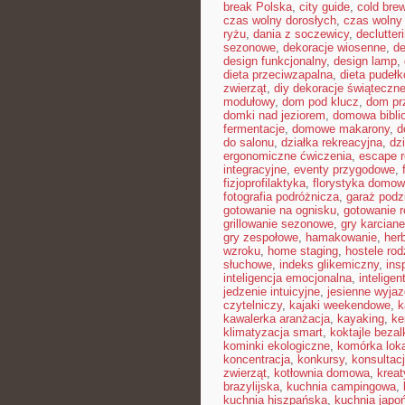
break Polska
,
city guide
,
cold bre
czas wolny dorosłych
,
czas wolny 
ryżu
,
dania z soczewicy
,
declutter
sezonowe
,
dekoracje wiosenne
,
de
design funkcjonalny
,
design lamp
,
dieta przeciwzapalna
,
dieta pudeł
zwierząt
,
diy dekoracje świąteczn
modułowy
,
dom pod klucz
,
dom pr
domki nad jeziorem
,
domowa bibli
fermentacje
,
domowe makarony
,
d
do salonu
,
działka rekreacyjna
,
dz
ergonomiczne ćwiczenia
,
escape 
integracyjne
,
eventy przygodowe
,
fizjoprofilaktyka
,
florystyka domo
fotografia podróżnicza
,
garaż pod
gotowanie na ognisku
,
gotowanie r
grillowanie sezonowe
,
gry karciane
gry zespołowe
,
hamakowanie
,
her
wzroku
,
home staging
,
hostele rod
słuchowe
,
indeks glikemiczny
,
ins
inteligencja emocjonalna
,
inteligen
jedzenie intuicyjne
,
jesienne wyjaz
czytelniczy
,
kajaki weekendowe
,
k
kawalerka aranżacja
,
kayaking
,
ke
klimatyzacja smart
,
koktajle beza
kominki ekologiczne
,
komórka lok
koncentracja
,
konkursy
,
konsultac
zwierząt
,
kotłownia domowa
,
krea
brazylijska
,
kuchnia campingowa
,
kuchnia hiszpańska
,
kuchnia japo