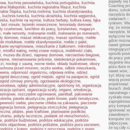
pojawiły się
towa
,
kuchnia peruwiańska
,
kuchnia portugalska
,
kuchnia
Coaching pr
alna Małopolski
,
kuchnia regionalna Mazur
,
kuchnia
domu, szkole
nalna Śląska
,
kuchnia roślinna
,
kuchnia skandynawska
,
narzędzia d
,
kuchnia turecka
,
kuchnia ukraińska
,
kuchnia węgierska
,
zadaniach –
wska
,
kuchnie na wymiar
,
kultura herbaty
,
kultura kawy
,
łąka
rynkiem. Wie
,
last minute
,
łazienki nowoczesne
,
lemoniady domowe
,
się, że istn
oty czarterowe
,
lunchbox do pracy
,
łyżwiarstwo
,
magazyn
narzędzie, b
e
,
małe remonty
,
malowanie mebli
,
malowanie po numerach
,
wyłącznie te
ty domowe
,
masaż relaksacyjny
,
masaż sportowy
,
meble
gdzie można 
le modułowe
,
meble skandynawskie
,
meble z palet
,
nawet gotow
kanie wynajmowane
,
mieszkanie z balkonem
,
mikrobiom
integrującyc
y
,
mindful eating
,
mniej znane miejsca
,
mobilność ciała
,
sposób post
i
,
muzea dla dzieci
,
naprawy domowe
,
narciarstwo biegowe
,
do pracy potr
ranne
,
niemarnowanie jedzenia
,
nietolerancje pokarmowe
,
wygodne biur
zzi
,
noclegi z sauną
,
nocne niebo
,
obiady budżetowe
,
obozy
poza duże m
ochrona przed mrozem
,
oczko wodne
,
odbiór mieszkania
,
nawet wsie, 
rewna
,
odporność organizmu
,
odprawa online
,
odzież
żyć bliżej n
ogród deszczowy
,
ogród miejski
,
ogród na parapecie
,
ogród
więcej przes
ogród zimowy pomysły
,
ogrzewanie ekologiczne
,
projektować
oporodowa
,
opłaty administracyjne
,
opóźniony lot
,
organizacja
biurach: dod
izacja spiżarni
,
organizacja szafy
,
origami
,
ortodoncja
,
naturalnego
astrojowe
,
oszczędne ogrzewanie
,
paintball
,
pakowanie
zyskała nową
kolorów
,
panele akustyczne
,
parki linowe
,
parki tematyczne
,
zaprojektowa
pewność siebie
,
pieczenie chleba na zakwasie
,
pieczenie
przy komput
lęgnacja bonsai
,
pielęgnacja storczyków
,
pielęgnacja
ignorować w
hiczna
,
pilates
,
piwo kraftowe
,
planowanie posiłków
,
zawodowym a
szkaniu
,
pobyty lecznicze
,
podatek od nieruchomości
,
komputer st
ne
,
podróże budżetowe
,
podróże edukacyjne
,
podróże
odpoczywa. 
róże objazdowe
,
podróże poślubne
,
podróże poza sezonem
,
że są cały c
podróże z kotem
,
podróże z przyczepą
,
podróże z psem
,