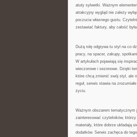
atuty sylwetki. Ważnym elemente
atrakcyjny wygląd nie zależy wył
poczucia własnego gustu. Czytelnik
zestawiać faktury, aby całość była
Dużą rolę odgrywa tu styl na co d
pracy, na spacer, zakupy, spotkani
W artykułach pojawiają się inspira
wieczorowe i sezonowe. Dzięki te
które chcą zmienić swój styl, al
reguł, serwis stawia na zrozumia
życiu.
Ważnym obszarem tematycznym jes
zainteresować czytelników, którzy 
materiały, które dobrze układają s
dodatków. Serwis zachęca do tego,