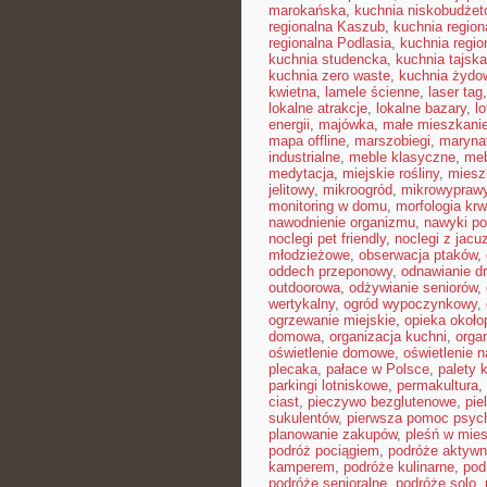
marokańska
,
kuchnia niskobudże
regionalna Kaszub
,
kuchnia region
regionalna Podlasia
,
kuchnia regio
kuchnia studencka
,
kuchnia tajska
kuchnia zero waste
,
kuchnia żydo
kwietna
,
lamele ścienne
,
laser tag
lokalne atrakcje
,
lokalne bazary
,
l
energii
,
majówka
,
małe mieszkani
mapa offline
,
marszobiegi
,
maryna
industrialne
,
meble klasyczne
,
meb
medytacja
,
miejskie rośliny
,
miesz
jelitowy
,
mikroogród
,
mikrowypraw
monitoring w domu
,
morfologia krw
nawodnienie organizmu
,
nawyki po
noclegi pet friendly
,
noclegi z jacu
młodzieżowe
,
obserwacja ptaków
,
oddech przeponowy
,
odnawianie d
outdoorowa
,
odżywianie seniorów
,
wertykalny
,
ogród wypoczynkowy
,
ogrzewanie miejskie
,
opieka okoł
domowa
,
organizacja kuchni
,
organ
oświetlenie domowe
,
oświetlenie n
plecaka
,
pałace w Polsce
,
palety 
parkingi lotniskowe
,
permakultura
,
ciast
,
pieczywo bezglutenowe
,
pie
sukulentów
,
pierwsza pomoc psyc
planowanie zakupów
,
pleśń w mie
podróż pociągiem
,
podróże aktyw
kamperem
,
podróże kulinarne
,
pod
podróże senioralne
,
podróże solo
,