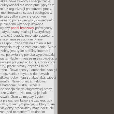
 także nowe zawody i specjalizacje.
oduktywności dla osób pracujących z
nia z organizacji przestrzeni pracy,
o monitorowania czasu i postępów w
 to wszystko stało się osobnym
le osób po raz pierwszy dowiedziało
ieje niejedno wyspecjalizowane
log czy
portal branżowy
poświęcony
matyce pracy zdalnej i hybrydowej,
znaleźć porady, recenzje sprzętu, a
e scenariusze spotkań online
h zespół. Praca zdalna zmieniła też
rzegania miejsca zamieszkania. Skoro
zebny jest tylko stabilny internet i
ko, pojawiła się pokusa wyprowadzki
iasta. Nagle mniejsze miejscowości, a
zaczęły przyciągać ludzi, którzy chcą
atury, płacić niższy czynsz i mieć
trzeni. Deweloperzy i architekci zaczęli
 mieszkania z myślą o domowych
atkowy pokój, lepsza akustyka, więcej
 światła. Nawet branża meblowa
 kategorię: biurka i krzesła
ne specjalnie do długotrwałej pracy
erze w domu. Nie można jednak
yzwań. Granica między życiem
 prywatnym łatwo się zaciera, gdy
oi w tym samym pokoju, w którym się
Niektórzy pracownicy mają poczucie,
zas „pod telefonem” i trudno im