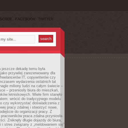
SCRIBE
FACEBOOK
TWITTER
a jeszcze dekadę temu była
jako przywilej zarezerwowany dla
 freelancerów IT, copywriterów czy
mczasem wydarzenia ostatnich lat
 nagle miliony ludzi na całym świecie –
ce – przeniosły biura do mieszkań,
ków letniskowych. Wiele firm stanęło
atem: wrócić do tradycyjnego modelu
go czy wykorzystać doświadczenia z
ej pracy zdalnej i stworzyć nowe,
dejście do organizacji pracy. Z
 pracowników praca zdalna przyniosła
ści. Zniknęły długie dojazdy do biura,
i i stres związany z „meldowaniem się”