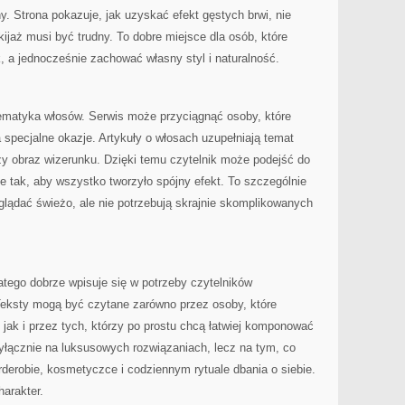
y. Strona pokazuje, jak uzyskać efekt gęstych brwi, nie
ijaż musi być trudny. To dobre miejsce dla osób, które
, a jednocześnie zachować własny styl i naturalność.
tematyka włosów. Serwis może przyciągnąć osoby, które
 specjalne okazje. Artykuły o włosach uzupełniają temat
zy obraz wizerunku. Dzięki temu czytelnik może podejść do
e tak, aby wszystko tworzyło spójny efekt. To szczególnie
glądać świeżo, ale nie potrzebują skrajnie skomplikowanych
latego dobrze wpisuje się w potrzeby czytelników
eksty mogą być czytane zarówno przez osoby, które
, jak i przez tych, którzy po prostu chcą łatwiej komponować
 wyłącznie na luksusowych rozwiązaniach, lecz na tym, co
derobie, kosmetyczce i codziennym rytuale dbania o siebie.
harakter.