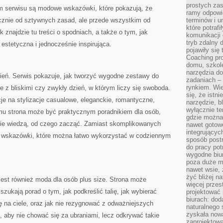
prostych zas
m serwisu są modowe wskazówki, które pokazują, że
ramy odpowie
ącznie od sztywnych zasad, ale przede wszystkim od
terminów i u
które potraf
 znajdzie tu treści o spodniach, a także o tym, jak
komunikacji 
tryb zdalny d
 estetyczna i jednocześnie inspirująca.
pojawiły się
Coaching pr
domu, szkole
narzędzia d
zień. Serwis pokazuje, jak tworzyć wygodne zestawy do
zadaniach –
rynkiem. Wie
e z bliskimi czy zwykły dzień, w którym liczy się swoboda.
się, że istn
cje na stylizacje casualowe, eleganckie, romantyczne,
narzędzie, b
wyłącznie te
mu strona może być praktycznym poradnikiem dla osób,
gdzie można 
e nie wiedzą, od czego zacząć. Zamiast skomplikowanych
nawet gotow
integrującyc
łe wskazówki, które można łatwo wykorzystać w codziennym
sposób post
do pracy potr
wygodne biur
poza duże m
nawet wsie, 
żyć bliżej n
t również moda dla osób plus size. Strona może
więcej przes
szukają porad o tym, jak podkreślić talię, jak wybierać
projektować
biurach: dod
ię na ciele, oraz jak nie rezygnować z odważniejszych
naturalnego
zyskała nową
 aby nie chować się za ubraniami, lecz odkrywać takie
zaprojektowa