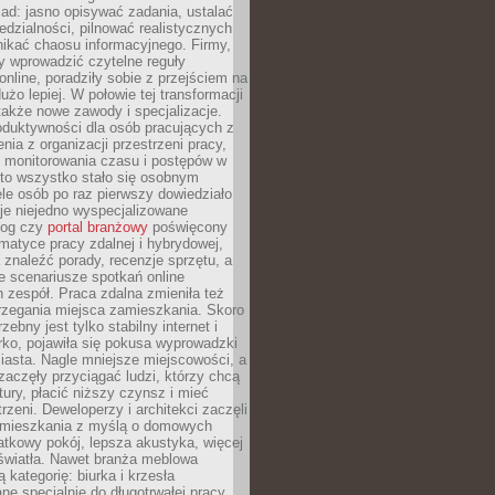
ad: jasno opisywać zadania, ustalać
dzialności, pilnować realistycznych
nikać chaosu informacyjnego. Firmy,
iły wprowadzić czytelne reguły
online, poradziły sobie z przejściem na
użo lepiej. W połowie tej transformacji
 także nowe zawody i specjalizacje.
oduktywności dla osób pracujących z
nia z organizacji przestrzeni pracy,
o monitorowania czasu i postępów w
 to wszystko stało się osobnym
le osób po raz pierwszy dowiedziało
ieje niejedno wyspecjalizowane
log czy
portal branżowy
poświęcony
matyce pracy zdalnej i hybrydowej,
znaleźć porady, recenzje sprzętu, a
e scenariusze spotkań online
h zespół. Praca zdalna zmieniła też
rzegania miejsca zamieszkania. Skoro
zebny jest tylko stabilny internet i
ko, pojawiła się pokusa wyprowadzki
iasta. Nagle mniejsze miejscowości, a
zaczęły przyciągać ludzi, którzy chcą
atury, płacić niższy czynsz i mieć
trzeni. Deweloperzy i architekci zaczęli
 mieszkania z myślą o domowych
atkowy pokój, lepsza akustyka, więcej
 światła. Nawet branża meblowa
 kategorię: biurka i krzesła
ne specjalnie do długotrwałej pracy