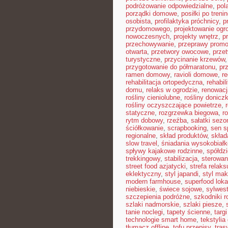
podróżowanie odpowiedzialne
,
pol
porządki domowe
,
posiłki po treni
osobista
,
profilaktyka próchnicy
,
p
przydomowego
,
projektowanie ogr
nowoczesnych
,
projekty wnętrz
,
p
przechowywanie
,
przeprawy prom
otwarta
,
przetwory owocowe
,
prze
turystyczne
,
przycinanie krzewów
przygotowanie do półmaratonu
,
pr
ramen domowy
,
ravioli domowe
,
re
rehabilitacja ortopedyczna
,
rehabil
domu
,
relaks w ogrodzie
,
renowacj
rośliny cieniolubne
,
rośliny donicz
rośliny oczyszczające powietrze
,
statyczne
,
rozgrzewka biegowa
,
r
rytm dobowy
,
rzeźba
,
sałatki sez
ściółkowanie
,
scrapbooking
,
sen s
regionalne
,
skład produktów
,
skład
slow travel
,
śniadania wysokobiał
spływy kajakowe rodzinne
,
spółdz
trekkingowy
,
stabilizacja
,
sterowan
street food azjatycki
,
strefa relaks
eklektyczny
,
styl japandi
,
styl ma
modern farmhouse
,
superfood loka
niebieskie
,
świece sojowe
,
sylwes
szczepienia podróżne
,
szkodniki r
szlaki nadmorskie
,
szlaki piesze
,
tanie noclegi
,
tapety ścienne
,
targ
technologie smart home
,
tekstyli
tłumacz offline
,
tofu przepisy
,
tra