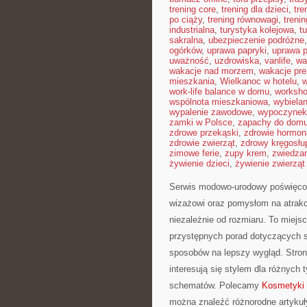
trening core
,
trening dla dzieci
,
tre
po ciąży
,
trening równowagi
,
treni
industrialna
,
turystyka kolejowa
,
t
sakralna
,
ubezpieczenie podróżne
ogórków
,
uprawa papryki
,
uprawa 
uważność
,
uzdrowiska
,
vanlife
,
wa
wakacje nad morzem
,
wakacje pr
mieszkania
,
Wielkanoc w hotelu
,
w
work-life balance w domu
,
worksho
wspólnota mieszkaniowa
,
wybiela
wypalenie zawodowe
,
wypoczynek 
zamki w Polsce
,
zapachy do dom
zdrowe przekąski
,
zdrowie hormon
zdrowie zwierząt
,
zdrowy kręgosłu
zimowe ferie
,
zupy krem
,
zwiedzan
żywienie dzieci
,
żywienie zwierzą
Serwis modowo-urodowy poświęcon
wizażowi oraz pomysłom na atrakcy
niezależnie od rozmiaru. To miejs
przystępnych porad dotyczących st
sposobów na lepszy wygląd. Strona
interesują się stylem dla różnych
schematów. Polecamy
Kosmetyki 
można znaleźć różnorodne artykuły