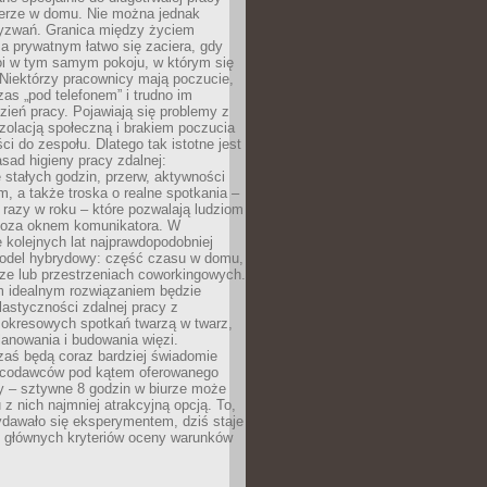
erze w domu. Nie można jednak
yzwań. Granica między życiem
 prywatnym łatwo się zaciera, gdy
oi w tym samym pokoju, w którym się
Niektórzy pracownicy mają poczucie,
zas „pod telefonem” i trudno im
ień pracy. Pojawiają się problemy z
zolacją społeczną i brakiem poczucia
ci do zespołu. Dlatego tak istotne jest
sad higieny pracy zdalnej:
stałych godzin, przerw, aktywności
, a także troska o realne spotkania –
 razy w roku – które pozwalają ludziom
poza oknem komunikatora. W
 kolejnych lat najprawdopodobniej
 model hybrydowy: część czasu w domu,
ze lub przestrzeniach coworkingowych.
rm idealnym rozwiązaniem będzie
lastyczności zdalnej pracy z
 okresowych spotkań twarzą w twarz,
anowania i budowania więzi.
zaś będą coraz bardziej świadomie
acodawców pod kątem oferowanego
y – sztywne 8 godzin w biurze może
u z nich najmniej atrakcyjną opcją. To,
ydawało się eksperymentem, dziś staje
z głównych kryteriów oceny warunków