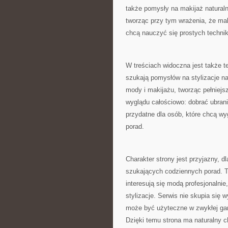
także pomysły na makijaż naturaln
tworząc przy tym wrażenia, że mak
chcą nauczyć się prostych technik
W treściach widoczna jest także 
szukają pomysłów na stylizacje na
mody i makijażu, tworząc pełniejs
wyglądu całościowo: dobrać ubrani
przydatne dla osób, które chcą wy
porad.
Charakter strony jest przyjazny, d
szukających codziennych porad. T
interesują się modą profesjonalnie
stylizacje. Serwis nie skupia się
może być użyteczne w zwykłej gar
Dzięki temu strona ma naturalny c