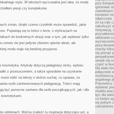
widualnego stylu. W tekstach wyczuwalna jest idea, że moda
przy komput
ignorować w
 źródłem presji czy kompleksów.
zawodowym a
komputer st
odpoczywa. 
że są cały c
ych zmian, dzięki czemu czytelnik może sprawdzić, jakie
zakończyć dz
motywacją, i
e. Pojawiają się tu treści o lecie, o stylizacjach na
przynależnoś
odatkach do konkretnych okazji oraz o tym, jak wybierać tylko
wdrażanie za
wyznaczenie 
u serwis nie jest jedynie zbiorem opisów ubrań, ale
poza ekranem
rej moda staje się bardziej przyjazna.
choćby kilka
się poznać 
perspektywie
utrwali się
część w biur
kosmetyka. Artykuły dotyczą pielęgnacji skóry, wyboru
Dla wielu fi
walki z przesuszeniem, a także sposobów na uzyskanie
połączenie e
możliwością
 może trafić na teksty o skórze suchej, co sprawia, że
wspólnego pl
Pracownicy 
wania osób zainteresowanych pielęgnacją. Treści mają
wybierać pr
ogą być pomocne zarówno dla osób początkujących, jak i dla
modelu prac
być dla wiel
ię kosmetykami.
co kiedyś w
się jednym 
zatrudnienia.
elu odsłonach. Można znaleźć tu inspiracje dotyczące ust, a