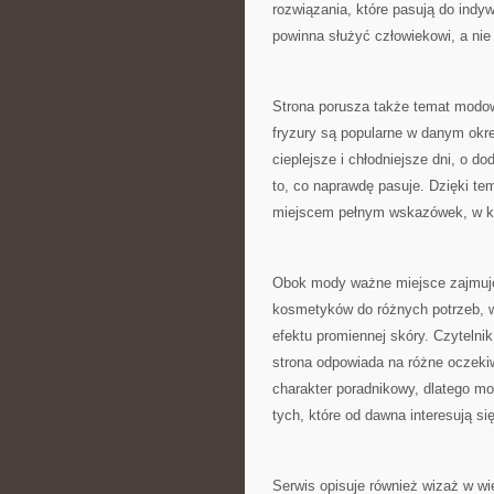
rozwiązania, które pasują do indy
powinna służyć człowiekowi, a nie
Strona porusza także temat modow
fryzury są popularne w danym okresi
cieplejsze i chłodniejsze dni, o d
to, co naprawdę pasuje. Dzięki tem
miejscem pełnym wskazówek, w któ
Obok mody ważne miejsce zajmuje 
kosmetyków do różnych potrzeb, 
efektu promiennej skóry. Czytelnik
strona odpowiada na różne oczeki
charakter poradnikowy, dlatego m
tych, które od dawna interesują s
Serwis opisuje również wizaż w wi