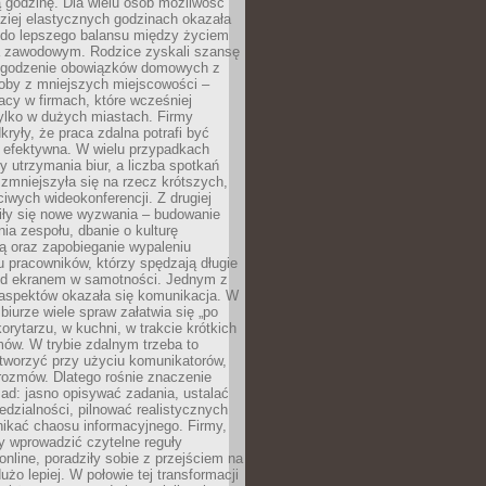
 godzinę. Dla wielu osób możliwość
ziej elastycznych godzinach okazała
 do lepszego balansu między życiem
 zawodowym. Rodzice zyskali szansę
ogodzenie obowiązków domowych z
soby z mniejszych miejscowości –
acy w firmach, które wcześniej
tylko w dużych miastach. Firmy
kryły, że praca zdalna potrafi być
 efektywna. W wielu przypadkach
y utrzymania biur, a liczba spotkań
 zmniejszyła się na rzecz krótszych,
ściwych wideokonferencji. Z drugiej
iły się nowe wyzwania – budowanie
a zespołu, dbanie o kulturę
ą oraz zapobieganie wypaleniu
pracowników, którzy spędzają długie
ed ekranem w samotności. Jednym z
aspektów okazała się komunikacja. W
biurze wiele spraw załatwia się „po
korytarzu, w kuchni, w trakcie krótkich
ów. W trybie zdalnym trzeba to
tworzyć przy użyciu komunikatorów,
orozmów. Dlatego rośnie znaczenie
ad: jasno opisywać zadania, ustalać
dzialności, pilnować realistycznych
nikać chaosu informacyjnego. Firmy,
iły wprowadzić czytelne reguły
online, poradziły sobie z przejściem na
użo lepiej. W połowie tej transformacji