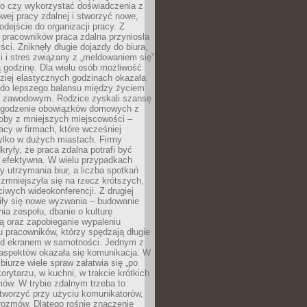
go czy wykorzystać doświadczenia z
ej pracy zdalnej i stworzyć nowe,
dejście do organizacji pracy. Z
 pracowników praca zdalna przyniosła
ści. Zniknęły długie dojazdy do biura,
i i stres związany z „meldowaniem się”
 godzinę. Dla wielu osób możliwość
ziej elastycznych godzinach okazała
 do lepszego balansu między życiem
 zawodowym. Rodzice zyskali szansę
ogodzenie obowiązków domowych z
soby z mniejszych miejscowości –
acy w firmach, które wcześniej
tylko w dużych miastach. Firmy
kryły, że praca zdalna potrafi być
 efektywna. W wielu przypadkach
y utrzymania biur, a liczba spotkań
 zmniejszyła się na rzecz krótszych,
ściwych wideokonferencji. Z drugiej
iły się nowe wyzwania – budowanie
a zespołu, dbanie o kulturę
ą oraz zapobieganie wypaleniu
pracowników, którzy spędzają długie
ed ekranem w samotności. Jednym z
aspektów okazała się komunikacja. W
biurze wiele spraw załatwia się „po
korytarzu, w kuchni, w trakcie krótkich
ów. W trybie zdalnym trzeba to
tworzyć przy użyciu komunikatorów,
orozmów. Dlatego rośnie znaczenie