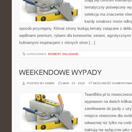
stają się centrum kulinarny
tematyczny poświęcony wyj
selekcja ma znaczenie równi
każdy smakosz może odkryw
sposób przystępny. Klimat strony budują tematy związane z delik
wędlinami premium, rybami dla koneserów, serami, egzotycznymi
kulinarnymi inspiracjami z różnych stron […]
CATEGORIES:
ROWERY SKŁADANE
WEEKENDOWE WYPADY
POSTED BY ADMIN
MAR - 23 - 2026
MOŻLIWOŚĆ KOMENTOWA
TeamBike.pl to nowoczesna
wyprawom na dwóch kółkach
zamiłowanie do jazdy z uż
miejsce stworzone dla osób
odważniej niż tylko na codz
traktują nie wyłącznie jako 