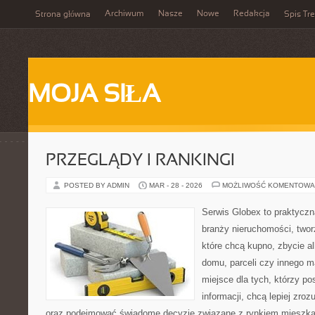
Archiwum
Nasze
Nowe
Redakcja
Strona główna
Spis Tre
MOJA SIŁA
PRZEGLĄDY I RANKINGI
POSTED BY ADMIN
MAR - 28 - 2026
MOŻLIWOŚĆ KOMENTOWA
Serwis Globex to praktyczn
branży nieruchomości, two
które chcą kupno, zbycie a
domu, parceli czy innego m
miejsce dla tych, którzy p
informacji, chcą lepiej zr
oraz podejmować świadome decyzje związane z rynkiem mieszka