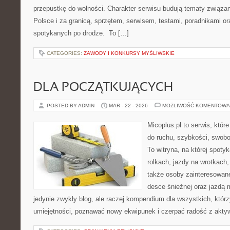
przepustkę do wolności. Charakter serwisu budują tematy związa
Polsce i za granicą, sprzętem, serwisem, testami, poradnikami ora
spotykanych po drodze. To […]
CATEGORIES:
ZAWODY I KONKURSY MYŚLIWSKIE
DLA POCZĄTKUJĄCYCH
POSTED BY ADMIN
MAR - 22 - 2026
MOŻLIWOŚĆ KOMENTOWA
Micoplus.pl to serwis, któr
do ruchu, szybkości, swobo
To witryna, na której spotyk
rolkach, jazdy na wrotkach,
także osoby zainteresowane
desce śnieżnej oraz jazdą m
jedynie zwykły blog, ale raczej kompendium dla wszystkich, któr
umiejętności, poznawać nowy ekwipunek i czerpać radość z akty