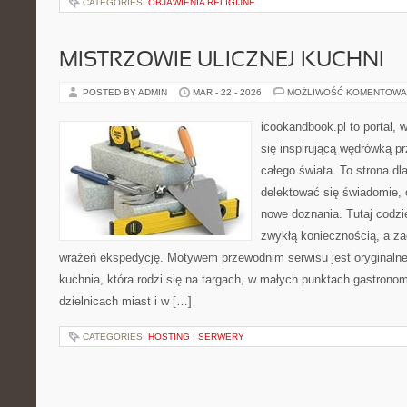
CATEGORIES:
OBJAWIENIA RELIGIJNE
MISTRZOWIE ULICZNEJ KUCHNI
POSTED BY ADMIN
MAR - 22 - 2026
MOŻLIWOŚĆ KOMENTOWA
icookandbook.pl to portal, 
się inspirującą wędrówką 
całego świata. To strona dl
delektować się świadomie, c
nowe doznania. Tutaj codzi
zwykłą koniecznością, a z
wrażeń ekspedycję. Motywem przewodnim serwisu jest oryginalne j
kuchnia, która rodzi się na targach, w małych punktach gastrono
dzielnicach miast i w […]
CATEGORIES:
HOSTING I SERWERY