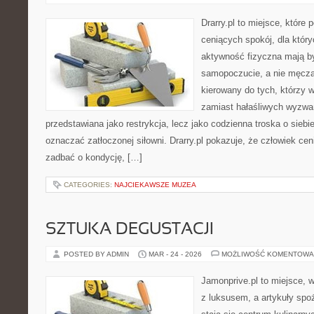
Drarry.pl to miejsce, które
ceniących spokój, dla któr
aktywność fizyczna mają b
samopoczucie, a nie męczą
kierowany do tych, którzy 
zamiast hałaśliwych wyzwań.
przedstawiana jako restrykcja, lecz jako codzienna troska o siebi
oznaczać zatłoczonej siłowni. Drarry.pl pokazuje, że człowiek c
zadbać o kondycję, […]
CATEGORIES:
NAJCIEKAWSZE MUZEA
SZTUKA DEGUSTACJI
POSTED BY ADMIN
MAR - 24 - 2026
MOŻLIWOŚĆ KOMENTOWA
Jamonprive.pl to miejsce, 
z luksusem, a artykuły spo