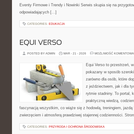
Eventy Firmowe i Trendy i Nowinki Serwis skupia się na przygot
odpowiadających […]
CATEGORIES:
EDUKACJA
EQUI VERSO
POSTED BY ADMIN
MAR - 21 - 2026
MOŻLIWOŚĆ KOMENTOWA
Equi Verso to przestrzeń, w
pokazany w sposób szeroki,
zarówno dla osób, które dop
z jeździectwem, jak i dla ty
rytmie stadniny. To portal, 
praktyczną wiedzą, codzie
fascynacją wszystkim, co wiąże się z hodowlą, treningiem, jazdą 
zwierzęciem i atmosferą prawdziwej stajennej codzienności. Stro
CATEGORIES:
PRZYRODA I OCHRONA ŚRODOWISKA