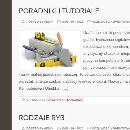
PORADNIKI I TUTORIALE
POSTED BY ADMIN
MAR - 20 - 2026
MOŻLIWOŚĆ KOMENTOWA
Graffiti-lubin.pl to przestr
graffiti, twórczości digitalo
rozbudowane kompendium, 
artystyczny charakter miejs
pracy na komputerze. Stron
pomysłowość może rozwijać
i na wirtualnej przestrzeni roboczej. To serwis dla osób, które c
warsztat, a także szukać inspiracji w świecie koloru. Nowości na s
Komputerowa i Obróbka i […]
CATEGORIES:
NASZYJNIKI I ŁAŃCUSZKI
RODZAJE RYB
POSTED BY ADMIN
MAR - 19 - 2026
MOŻLIWOŚĆ KOMENTOWA