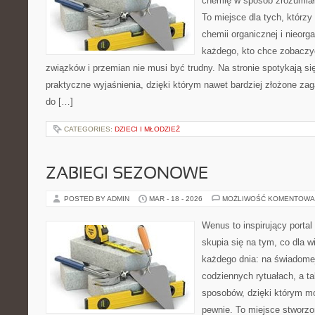
chemię w sposób zrozumiały
To miejsce dla tych, którzy
chemii organicznej i nieorga
każdego, kto chce zobaczyć
związków i przemian nie musi być trudny. Na stronie spotykają si
praktyczne wyjaśnienia, dzięki którym nawet bardziej złożone zaga
do […]
CATEGORIES:
DZIECI I MŁODZIEŻ
ZABIEGI SEZONOWE
POSTED BY ADMIN
MAR - 18 - 2026
MOŻLIWOŚĆ KOMENTOWA
Wenus to inspirujący portal
skupia się na tym, co dla w
każdego dnia: na świadomej
codziennych rytuałach, a t
sposobów, dzięki którym mo
pewnie. To miejsce stworzo