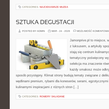
CATEGORIES:
NAJCIEKAWSZE MUZEA
SZTUKA DEGUSTACJI
POSTED BY ADMIN
MAR - 24 - 2026
MOŻLIWOŚĆ KOMENTOWA
Jamonprive.pl to miejsce, 
z luksusem, a artykuły spo
stają się centrum kulinarny
tematyczny poświęcony wyj
selekcja ma znaczenie równi
każdy smakosz może odkryw
sposób przystępny. Klimat strony budują tematy związane z delik
wędlinami premium, rybami dla koneserów, serami, egzotycznymi
kulinarnymi inspiracjami z różnych stron […]
CATEGORIES:
ROWERY SKŁADANE