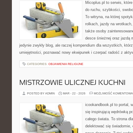
Micoplus.pl to serwis, któr
do ruchu, szybkości, swobo
To witryna, na której spotyk
rolkach, jazdy na wrotkach,
także osoby zainteresowane
desce śnieżnej oraz jazdą m
jedynie zwykły blog, ale raczej kompendium dla wszystkich, któr
umiejętności, poznawać nowy ekwipunek i czerpać radość z akty
CATEGORIES:
OBJAWIENIA RELIGIJNE
MISTRZOWIE ULICZNEJ KUCHNI
POSTED BY ADMIN
MAR - 22 - 2026
MOŻLIWOŚĆ KOMENTOWA
icookandbook.pl to portal, 
się inspirującą wędrówką 
całego świata. To strona dl
delektować się świadomie, c