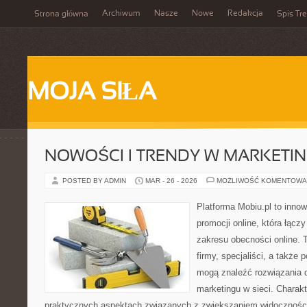
Archiwum
Nasze
Nowe
Redakcja
Strona główna
Spis Tre
MOJA SIŁA
NOWOŚCI I TRENDY W MARKETIN
POSTED BY ADMIN
MAR - 26 - 2026
MOŻLIWOŚĆ KOMENTOWA
Platforma Mobiu.pl to inno
promocji online, która łącz
zakresu obecności online. 
firmy, specjaliści, a także
mogą znaleźć rozwiązania
marketingu w sieci. Charakt
praktycznych aspektach związanych z zwiększaniem widoczności