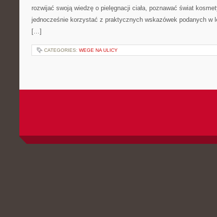
rozwijać swoją wiedzę o pielęgnacji ciała, poznawać świat kosmet
jednocześnie korzystać z praktycznych wskazówek podanych w le
[…]
CATEGORIES:
WEGE NA ULICY