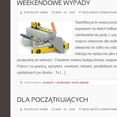
WEEKENDOWE WYPADY
POSTED BY ADMIN
MAR - 23 - 2026
MOŻLIWOŚĆ KOMENTOWA
TeamBike.pl to nowoczesna
wyprawom na dwóch kółkach
zamiłowanie do jazdy z uż
miejsce stworzone dla osób
odważniej niż tylko na codz
traktują nie wyłącznie jako 
przepustkę do wolności. Charakter serwisu budują tematy związa
Polsce i za granicą, sprzętem, serwisem, testami, poradnikami ora
spotykanych po drodze. To […]
CATEGORIES:
ZAWODY I KONKURSY MYŚLIWSKIE
DLA POCZĄTKUJĄCYCH
POSTED BY ADMIN
MAR - 22 - 2026
MOŻLIWOŚĆ KOMENTOWA