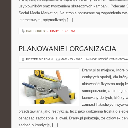
użytkowników oraz tworzeniem skutecznych kampanii. Polecam S
Social Media Marketing. Na stronie poruszane są zagadnienia zw
internetowym, optymalizacją […]
CATEGORIES:
PORADY EKSPERTA
PLANOWANIE I ORGANIZACJA
POSTED BY ADMIN
MAR - 25 - 2026
MOŻLIWOŚĆ KOMENTOWA
Drarry.pl to miejsce, które
ceniących spokój, dla któr
aktywność fizyczna mają b
samopoczucie, a nie męczą
kierowany do tych, którzy 
zamiast hałaśliwych wyzwań.
przedstawiana jako restrykcja, lecz jako codzienna troska o siebi
oznaczać zatłoczonej siłowni. Drarry.pl pokazuje, że człowiek c
zadbać o kondycję, […]