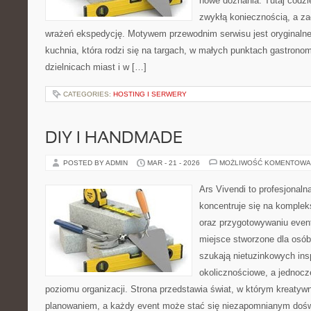
nowe doznania. Tutaj codzi
zwykłą koniecznością, a z
wrażeń ekspedycję. Motywem przewodnim serwisu jest oryginalne j
kuchnia, która rodzi się na targach, w małych punktach gastrono
dzielnicach miast i w […]
CATEGORIES:
HOSTING I SERWERY
DIY I HANDMADE
POSTED BY ADMIN
MAR - 21 - 2026
MOŻLIWOŚĆ KOMENTOWA
Ars Vivendi to profesjonalna
koncentruje się na komple
oraz przygotowywaniu even
miejsce stworzone dla osób, 
szukają nietuzinkowych insp
okolicznościowe, a jednoc
poziomu organizacji. Strona przedstawia świat, w którym kreatyw
planowaniem, a każdy event może stać się niezapomnianym doś