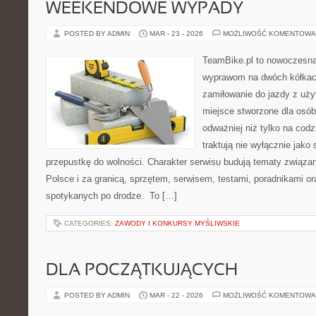
WEEKENDOWE WYPADY
POSTED BY ADMIN
MAR - 23 - 2026
MOŻLIWOŚĆ KOMENTOWA
TeamBike.pl to nowoczesna
wyprawom na dwóch kółkach
zamiłowanie do jazdy z uż
miejsce stworzone dla osób
odważniej niż tylko na codz
traktują nie wyłącznie jako 
przepustkę do wolności. Charakter serwisu budują tematy związa
Polsce i za granicą, sprzętem, serwisem, testami, poradnikami ora
spotykanych po drodze. To […]
CATEGORIES:
ZAWODY I KONKURSY MYŚLIWSKIE
DLA POCZĄTKUJĄCYCH
POSTED BY ADMIN
MAR - 22 - 2026
MOŻLIWOŚĆ KOMENTOWA