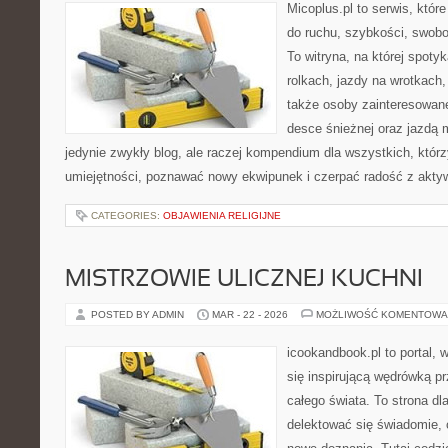
Micoplus.pl to serwis, któr
do ruchu, szybkości, swobo
To witryna, na której spotyk
rolkach, jazdy na wrotkach,
także osoby zainteresowane
desce śnieżnej oraz jazdą m
jedynie zwykły blog, ale raczej kompendium dla wszystkich, któr
umiejętności, poznawać nowy ekwipunek i czerpać radość z akty
CATEGORIES:
OBJAWIENIA RELIGIJNE
MISTRZOWIE ULICZNEJ KUCHNI
POSTED BY ADMIN
MAR - 22 - 2026
MOŻLIWOŚĆ KOMENTOWA
icookandbook.pl to portal, 
się inspirującą wędrówką 
całego świata. To strona dl
delektować się świadomie, c