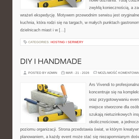
nowe doznania. Tutaj codzi
zwykłą koniecznością, a z
wrażeń ekspedycję. Motywem przewodnim serwisu jest oryginalne j
kuchnia, która rodzi się na targach, w małych punktach gastrono
dzielnicach miast i w […]
CATEGORIES:
HOSTING I SERWERY
DIY I HANDMADE
POSTED BY ADMIN
MAR - 21 - 2026
MOŻLIWOŚĆ KOMENTOWA
Ars Vivendi to profesjonalna
koncentruje się na komple
oraz przygotowywaniu even
miejsce stworzone dla osób, 
szukają nietuzinkowych insp
okolicznościowe, a jednoc
poziomu organizacji. Strona przedstawia świat, w którym kreatyw
planowaniem, a każdy event może stać się niezapomnianym doś