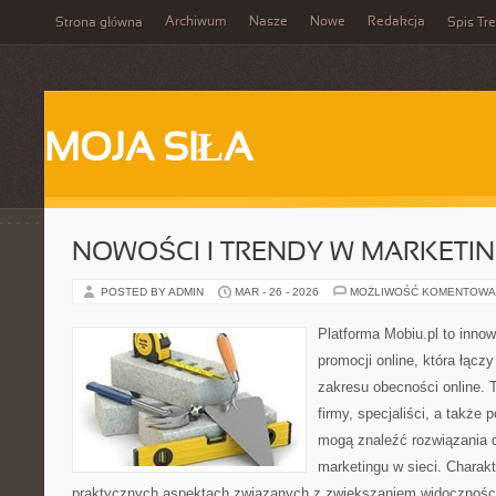
Archiwum
Nasze
Nowe
Redakcja
Strona główna
Spis Tre
MOJA SIŁA
NOWOŚCI I TRENDY W MARKETIN
POSTED BY ADMIN
MAR - 26 - 2026
MOŻLIWOŚĆ KOMENTOWA
Platforma Mobiu.pl to inno
promocji online, która łącz
zakresu obecności online. 
firmy, specjaliści, a także
mogą znaleźć rozwiązania
marketingu w sieci. Charakt
praktycznych aspektach związanych z zwiększaniem widoczności