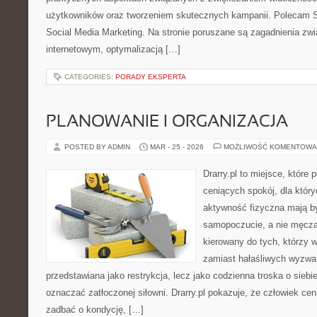
użytkowników oraz tworzeniem skutecznych kampanii. Polecam S
Social Media Marketing. Na stronie poruszane są zagadnienia zw
internetowym, optymalizacją […]
CATEGORIES:
PORADY EKSPERTA
PLANOWANIE I ORGANIZACJA
POSTED BY ADMIN
MAR - 25 - 2026
MOŻLIWOŚĆ KOMENTOWA
Drarry.pl to miejsce, które
ceniących spokój, dla któr
aktywność fizyczna mają b
samopoczucie, a nie męczą
kierowany do tych, którzy 
zamiast hałaśliwych wyzwań.
przedstawiana jako restrykcja, lecz jako codzienna troska o siebi
oznaczać zatłoczonej siłowni. Drarry.pl pokazuje, że człowiek c
zadbać o kondycję, […]