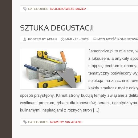
CATEGORIES:
NAJCIEKAWSZE MUZEA
SZTUKA DEGUSTACJI
POSTED BY ADMIN
MAR - 24 - 2026
MOŻLIWOŚĆ KOMENTOWA
Jamonprive.pl to miejsce, 
z luksusem, a artykuły spo
stają się centrum kulinarny
tematyczny poświęcony wyj
selekcja ma znaczenie równi
każdy smakosz może odkryw
sposób przystępny. Klimat strony budują tematy związane z delik
wędlinami premium, rybami dla koneserów, serami, egzotycznymi
kulinarnymi inspiracjami z różnych stron […]
CATEGORIES:
ROWERY SKŁADANE