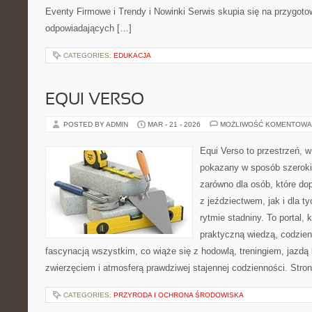
Eventy Firmowe i Trendy i Nowinki Serwis skupia się na przygot
odpowiadających […]
CATEGORIES:
EDUKACJA
EQUI VERSO
POSTED BY ADMIN
MAR - 21 - 2026
MOŻLIWOŚĆ KOMENTOWA
Equi Verso to przestrzeń, w
pokazany w sposób szeroki,
zarówno dla osób, które dop
z jeździectwem, jak i dla ty
rytmie stadniny. To portal, 
praktyczną wiedzą, codzie
fascynacją wszystkim, co wiąże się z hodowlą, treningiem, jazdą 
zwierzęciem i atmosferą prawdziwej stajennej codzienności. Stro
CATEGORIES:
PRZYRODA I OCHRONA ŚRODOWISKA