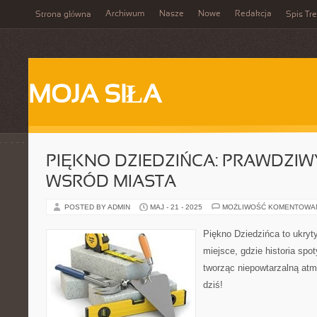
Archiwum
Nasze
Nowe
Redakcja
Strona główna
Spis Tre
MOJA SIŁA
PIĘKNO DZIEDZIŃCA: PRAWDZIW
WSRÓD MIASTA
POSTED BY ADMIN
MAJ - 21 - 2025
MOŻLIWOŚĆ KOMENTOWA
Piękno Dziedzińca to ukryt
miejsce, gdzie historia spo
tworząc niepowtarzalną atmo
dziś!