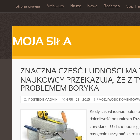
Archiwum
Nasze
Nowe
Redakcja
Strona główna
Spis Tre
MOJA SIŁA
ZNACZNA CZEŚĆ LUDNOŚCI MA 
NAUKOWCY PRZEKAZUJĄ, ŻE Z 
PROBLEMEM BORYKA
POSTED BY ADMIN
GRU - 23 - 2025
MOŻLIWOŚĆ KOMENTOWA
Kiedy tak właściwie potom
dolegliwość naturalnym Prze
zawikłane. O dużo trudniej j
następnie utrzymać jej rezult