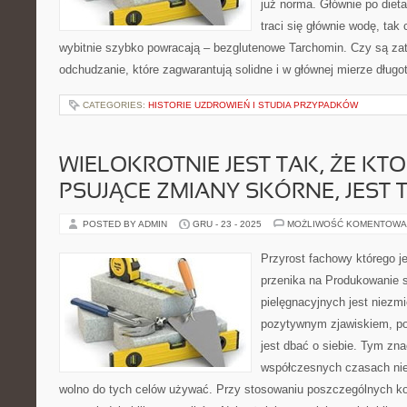
już norma. Głównie po diet
traci się głównie wodę, tak 
wybitnie szybko powracają – bezglutenowe Tarchomin. Czy są z
odchudzanie, które zagwarantują solidne i w głównej mierze długo
CATEGORIES:
HISTORIE UZDROWIEŃ I STUDIA PRZYPADKÓW
WIELOKROTNIE JEST TAK, ŻE KT
PSUJĄCE ZMIANY SKÓRNE, JEST 
POSTED BY ADMIN
GRU - 23 - 2025
MOŻLIWOŚĆ KOMENTOWA
Przyrost fachowy którego 
przenika na Produkowanie 
pielęgnacyjnych jest niezmi
pozytywnym zjawiskiem, p
jest dbać o siebie. Tym zna
współczesnych czasach nie 
wolno do tych celów używać. Przy stosowaniu poszczególnych k