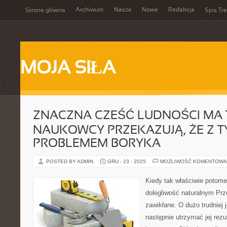
Archiwum
Nasze
Nowe
Redakcja
Strona główna
Spis Tre
MOJA SIŁA
ZNACZNA CZEŚĆ LUDNOŚCI MA 
NAUKOWCY PRZEKAZUJĄ, ŻE Z 
PROBLEMEM BORYKA
POSTED BY ADMIN
GRU - 23 - 2025
MOŻLIWOŚĆ KOMENTOWA
Kiedy tak właściwie potom
dolegliwość naturalnym Prze
zawikłane. O dużo trudniej j
następnie utrzymać jej rezult