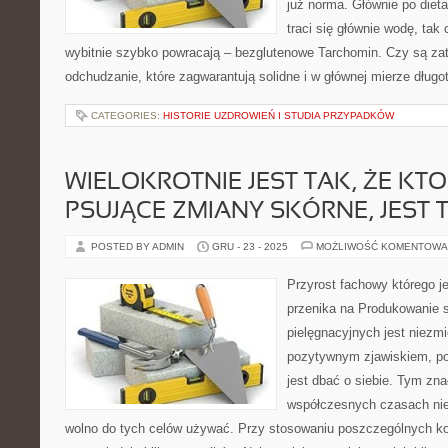
już norma. Głównie po diet
traci się głównie wodę, tak 
wybitnie szybko powracają – bezglutenowe Tarchomin. Czy są z
odchudzanie, które zagwarantują solidne i w głównej mierze długo
CATEGORIES:
HISTORIE UZDROWIEŃ I STUDIA PRZYPADKÓW
WIELOKROTNIE JEST TAK, ŻE KT
PSUJĄCE ZMIANY SKÓRNE, JEST 
POSTED BY ADMIN
GRU - 23 - 2025
MOŻLIWOŚĆ KOMENTOWA
Przyrost fachowy którego 
przenika na Produkowanie 
pielęgnacyjnych jest niezmi
pozytywnym zjawiskiem, p
jest dbać o siebie. Tym zna
współczesnych czasach nie 
wolno do tych celów używać. Przy stosowaniu poszczególnych k